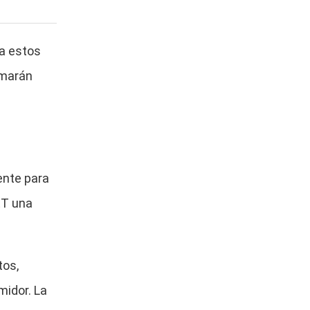
a estos
rmarán
ente para
ET una
tos,
midor. La