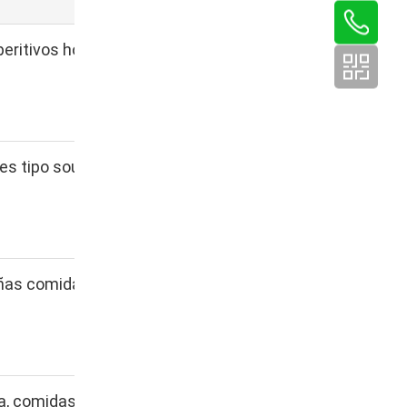
peritivos horneados y
res tipo soufflé y
eñas comidas
a, comidas escolares y