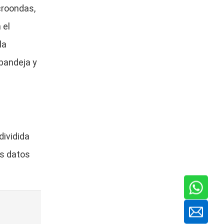
croondas,
 el
la
 bandeja y
dividida
os datos