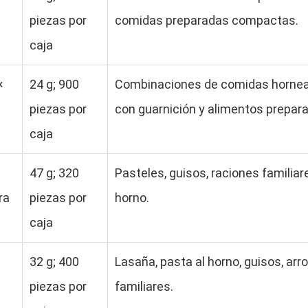
piezas por
comidas preparadas compactas.
caja
×
24 g; 900
Combinaciones de comidas hornead
piezas por
con guarnición y alimentos prepar
caja
e
47 g; 320
Pasteles, guisos, raciones familiar
ra
piezas por
horno.
caja
32 g; 400
Lasaña, pasta al horno, guisos, arr
piezas por
familiares.