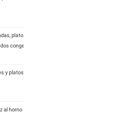
as, platos principales
ados congelados.
es y platos grandes al
oz al horno y comidas