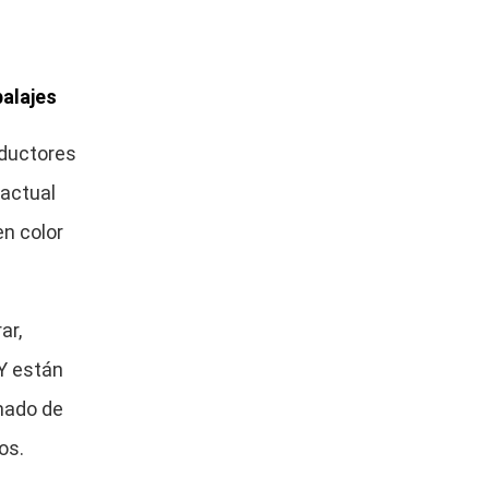
alajes
oductores
actual
en color
ar,
QY están
mado de
os.