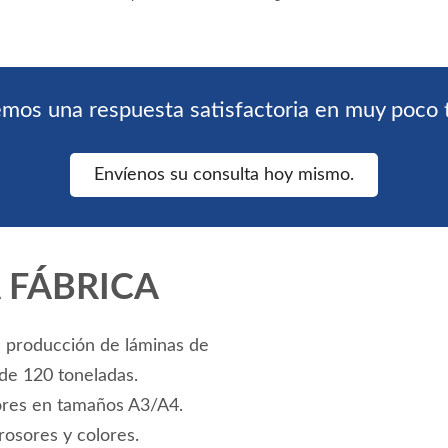
o
PVC de colores, fabricante chino
»
emos una respuesta satisfactoria en muy poco 
Envíenos su consulta hoy mismo.
 FÁBRICA
 producción de láminas de
de 120 toneladas.
ores en tamaños A3/A4.
osores y colores.