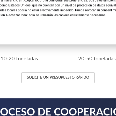
al hacer clic en 'Aceptar todo' o al configurar sus preferencias. Sus datos también
 como Estados Unidos, que no cuentan con un nivel de protección de datos equivale
dades locales podría no estar efectivamente impedido. Puede revocar su consentim
iento, como corte a medida o pulido de diamantes, también 
 en 'Rechazar todo', solo se utilizarán las cookies estrictamente necesarias.
10-15 días
15-20 día
10-20 toneladas
20-50 toneladas
SOLICITE UN PRESUPUESTO RÁPIDO
OCESO DE COOPERAC