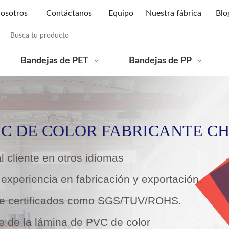
nosotros
Contáctanos
Equipo
Nuestra fábrica
Blo
Bandejas de PET
Bandejas de PP
VC DE COLOR FABRICANTE C
l cliente en otros idiomas
experiencia en fabricación y exportación.
de certificados como SGS/TUV/ROHS.
e de la lámina de PVC de color