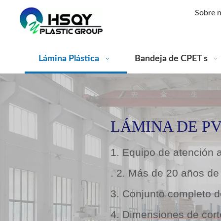
Sobre 
Lámina Plástica
Bandeja de CPET s
LÁMINA DE P
1. Equipo de atención a
. 2. Más de 20 años de 
3. Conjunto completo 
4. Dimensiones de cort