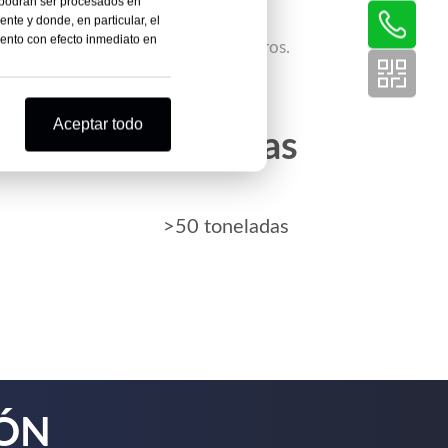
 podrán ser procesados ​​en
nte y donde, en particular, el
iento con efecto inmediato en
puede ponerse en contacto con nosotros.
Aceptar todo
s
>20 días
>50 toneladas
IÓN