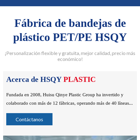
Fábrica de bandejas de
plástico PET/PE HSQY
¡Personalización flexible y gratuita, mejor calidad, precio más
económico!
Acerca de HSQY
PLASTIC
Fundada en 2008, Huisu Qinye Plastic Group ha invertido y
colaborado con más de 12 fábricas, operando más de 40 líneas
de producción. En 2019, nos expandimos al sector del envasado
Contáctanos
de alimentos con una nueva fábrica. Nuestros principales
productos incluyen PET, CPET, PP, PS, bandejas biodegradables
para alimentos, películas de sellado y maquinaria relacionada.