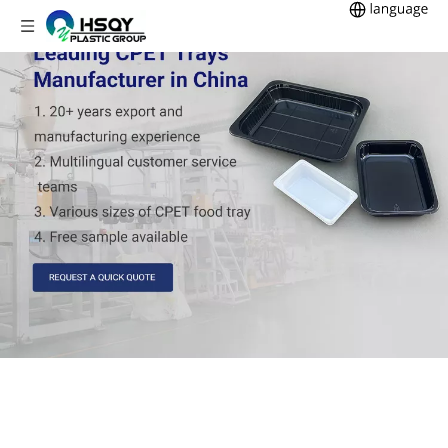
Fabricante líder de
bandejas de PET/PE
para alimentos Envases
y Embalajes