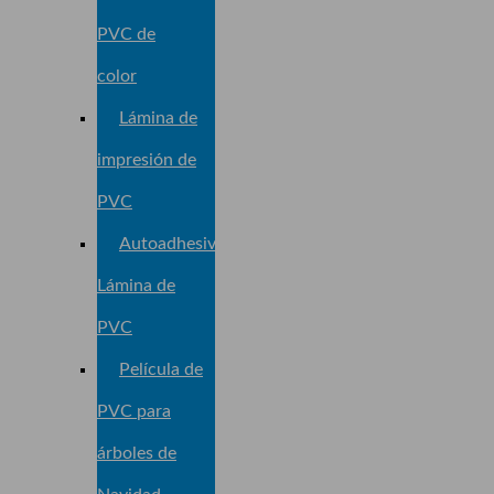
PVC de
color
Lámina de
impresión de
PVC
Autoadhesivo
Lámina de
PVC
Película de
PVC para
árboles de