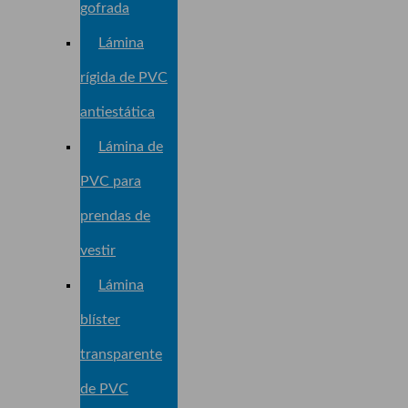
gofrada
Lámina
rígida de PVC
antiestática
Lámina de
PVC para
prendas de
vestir
Lámina
blíster
transparente
de PVC