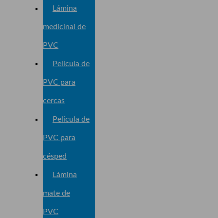
Lámina
medicinal de
PVC
Película de
PVC para
cercas
Película de
PVC para
césped
Lámina
mate de
PVC