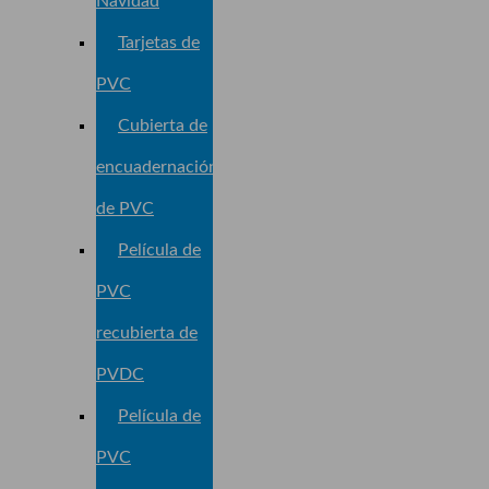
Navidad
Tarjetas de
PVC
Cubierta de
encuadernación
de PVC
Película de
PVC
recubierta de
PVDC
Película de
PVC