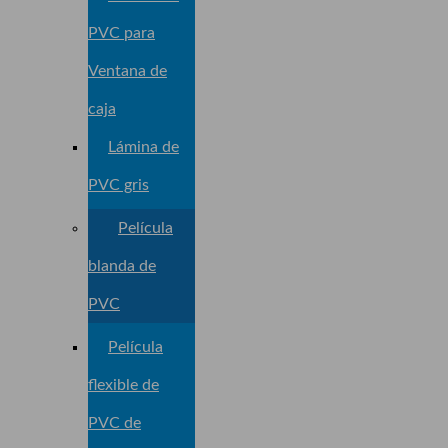
PVC para
Ventana de
caja
Lámina de
PVC gris
Película
blanda de
PVC
Película
flexible de
PVC de