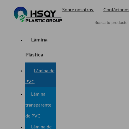
Sobre nosotros
Contáctano
Lámina
Plástica
Lámina de
PVC
Lámina
transparente
de PVC
Lámina de