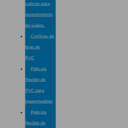
colores para
revestimiento
de suelos.
Cortinas de
tiras de
PVC
Película
flexible de
PVC para
impermeables
Película
flexible de