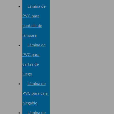
Lámina de
PVC para
pantalla de
lámpara
Lámina de
PVC para
cartas de
juego
Lámina de
PVC para caja
plegable
Lámina de