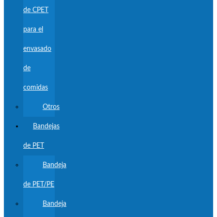
de CPET
para el
envasado
de
comidas
Otros
Bandejas
de PET
Bandeja
de PET/PE
Bandeja