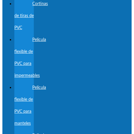
Cortinas
de tiras de
PVC
Película
flexible de
PVC para
impermeables
Película
flexible de
PVC para
manteles