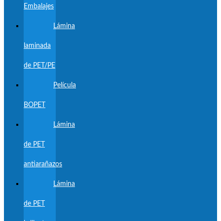
Embalajes
Lámina
laminada
de PET/PE
Película
BOPET
Lámina
de PET
antiarañazos
Lámina
de PET