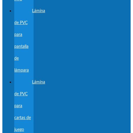
Lámina
de PVC
para
pantalla
de
lámpara
Lámina
de PVC
para
cartas de
juego