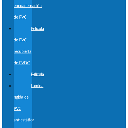
encuadernación
de PVC
Película
de PVC
recubierta
de PVDC
Película
Lámina
rígida de
PVC
antiestática