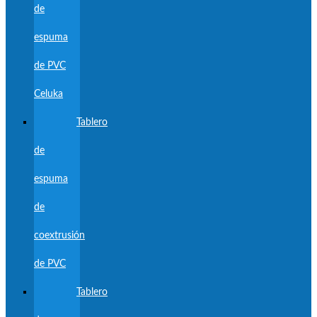
de
espuma
de PVC
Celuka
Tablero
de
espuma
de
coextrusión
de PVC
Tablero