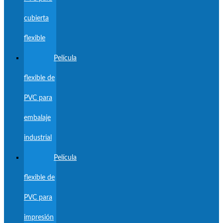
cubierta
flexible
Película
flexible de
PVC para
embalaje
industrial
Película
flexible de
PVC para
impresión