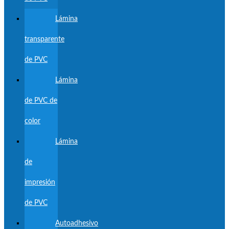
Lámina
transparente
de PVC
Lámina
de PVC de
color
Lámina
de
impresión
de PVC
Autoadhesivo