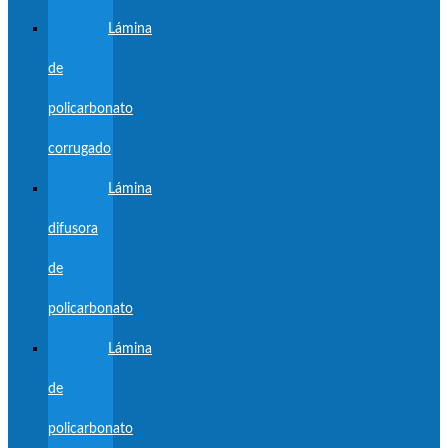
Lámina
de
policarbonato
corrugado
Lámina
difusora
de
policarbonato
Lámina
de
policarbonato