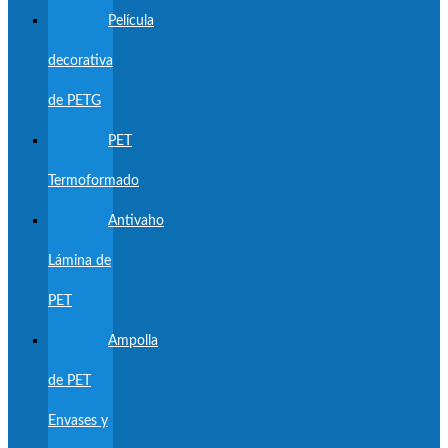
Película
decorativa
de PETG
PET
Termoformado
Antivaho
Lámina de
PET
Ampolla
de PET
Envases y