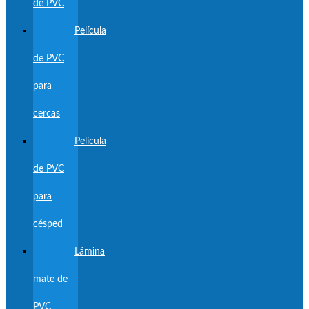
de PVC
Película
de PVC
para
cercas
Película
de PVC
para
césped
Lámina
mate de
PVC