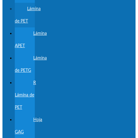
Lámina
de PET
Lámina
APET
Lámina
de PETG
R
Lámina de
PET
Hoja
GAG