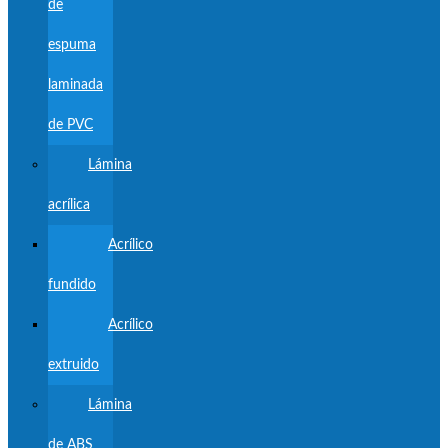
de
espuma
laminada
de PVC
Lámina
acrílica
Acrílico
fundido
Acrílico
extruido
Lámina
de ABS