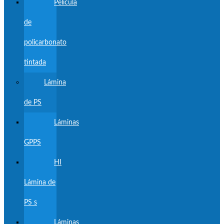
Película
de
policarbonato
tintada
Lámina
de PS
Láminas
GPPS
HI
Lámina de
PS s
Láminas