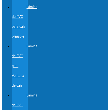
Lámina
de PVC
para caja
plegable
Lámina
de PVC
para
Ventana
de caja
Lámina
de PVC