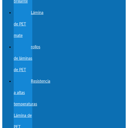
brillante
Lámina
de PET
mate
rollos
de láminas
de PET
Resistencia
a altas
temperaturas
Lámina de
PET