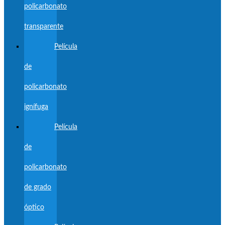
policarbonato
transparente
Película
de
policarbonato
ignífuga
Película
de
policarbonato
de grado
óptico