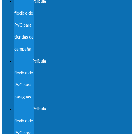
Película
flexible de
PVC para
tiendas de
campaña
Película
flexible de
PVC para
paraguas
Película
flexible de
PVC para