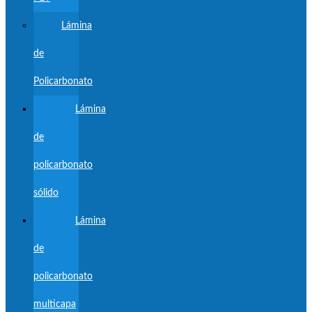
Lámina
de
Policarbonato
Lámina
de
policarbonato
sólido
Lámina
de
policarbonato
multicapa