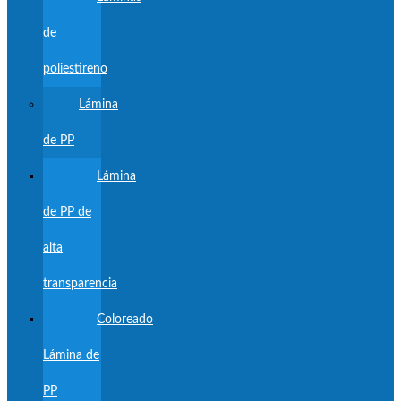
de
poliestireno
Lámina
de PP
Lámina
de PP de
alta
transparencia
Coloreado
Lámina de
PP