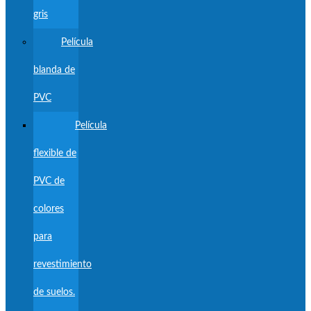
gris
Película
blanda de
PVC
Película
flexible de
PVC de
colores
para
revestimiento
de suelos.