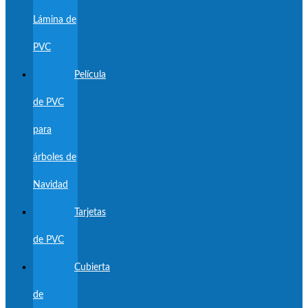
Lámina de
PVC
Película
de PVC
para
árboles de
Navidad
Tarjetas
de PVC
Cubierta
de