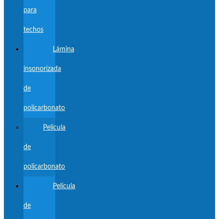
para
techos
Lámina
insonorizada
de
policarbonato
Película
de
policarbonato
Película
de