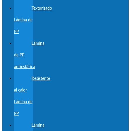
Texturizado
Lámina de
PP
Lámina
de PP
antiestática
Resistente
al calor
Lámina de
PP
Lámina