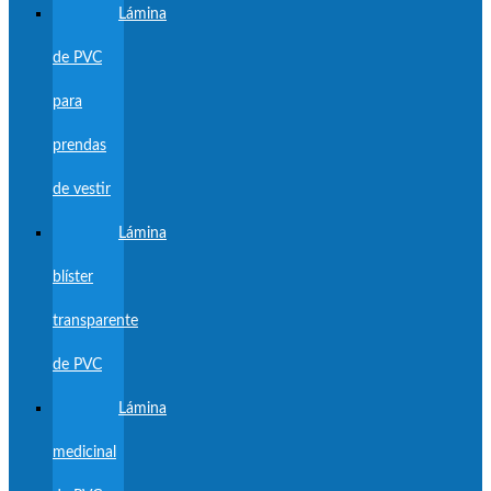
Lámina
de PVC
para
prendas
de vestir
Lámina
blíster
transparente
de PVC
Lámina
medicinal