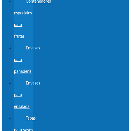
Contenedores
especiales
para
frutas
Envases
para
panadería
Envases
para
ensalada
Tapas
para vasos