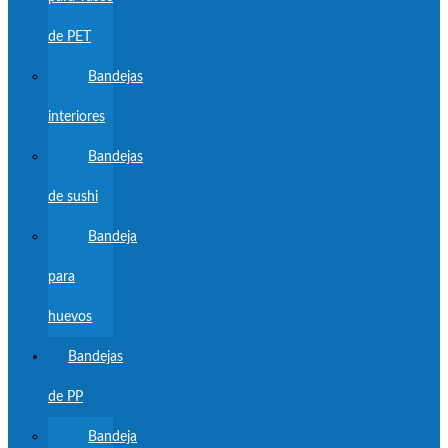
de PET
Bandejas
interiores
Bandejas
de sushi
Bandeja
para
huevos
Bandejas
de PP
Bandeja