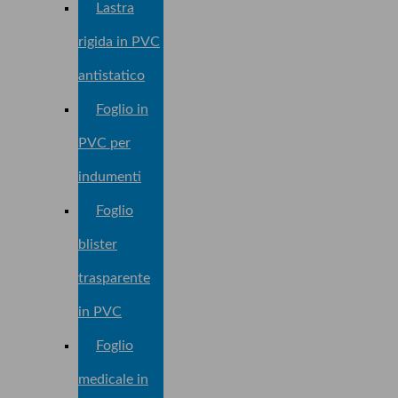
Lastra
rigida in PVC
antistatico
Foglio in
PVC per
indumenti
Foglio
blister
trasparente
in PVC
Foglio
medicale in