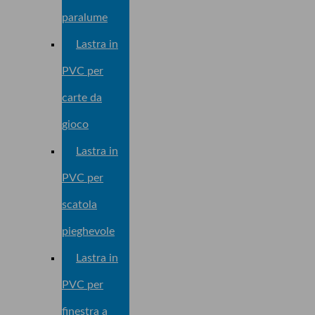
paralume
Lastra in
PVC per
carte da
gioco
Lastra in
PVC per
scatola
pieghevole
Lastra in
PVC per
finestra a