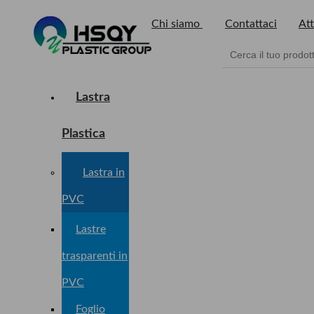
Chi siamo
Contattaci
Att
Lastra
Plastica
Lastra in
PVC
Lastre
trasparenti in
PVC
Foglio