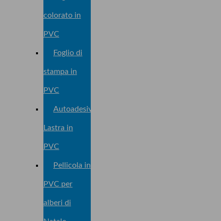
colorato in
PVC
Foglio di
stampa in
PVC
Autoadesivo
Lastra in
PVC
Pellicola in
PVC per
alberi di