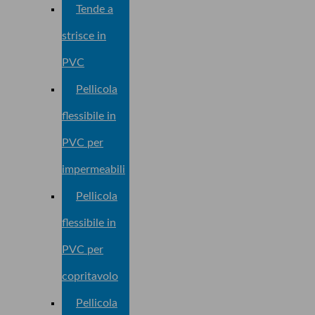
Tende a
strisce in
PVC
Pellicola
flessibile in
PVC per
impermeabili
Pellicola
flessibile in
PVC per
copritavolo
Pellicola