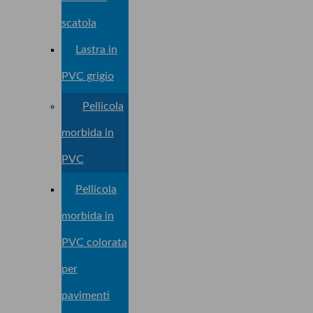
scatola
Lastra in
PVC grigio
Pellicola
morbida in
PVC
Pellicola
morbida in
PVC colorata
per
pavimenti