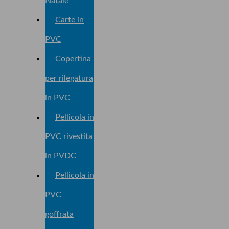
Natale
Carte in
PVC
Copertina
per rilegatura
in PVC
Pellicola in
PVC rivestita
in PVDC
Pellicola in
PVC
goffrata