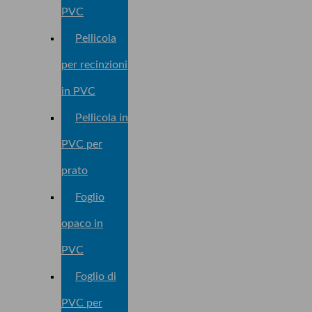
PVC
Pellicola
per recinzioni
in PVC
Pellicola in
PVC per
prato
Foglio
opaco in
PVC
Foglio di
PVC per