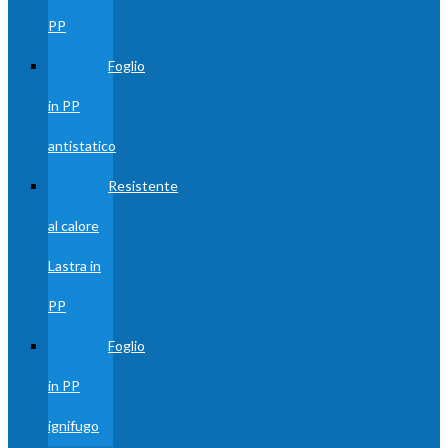
PP
Foglio
in PP
antistatico
Resistente
al calore
Lastra in
PP
Foglio
in PP
ignifugo