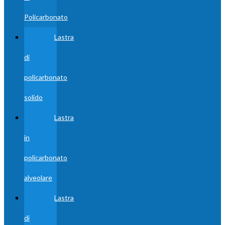
Policarbonato
Lastra
di
policarbonato
solido
Lastra
in
policarbonato
alveolare
Lastra
di