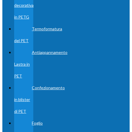
decorativa
in PETG
Termoformatura
del PET
Antiappannamento
Lastra in
PET
Confezionamento
in blister
di PET
Foglio