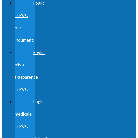
Foglio
in PVC
per
indumenti
Foglio
blister
trasparente
in PVC
Foglio
medicale
in PVC