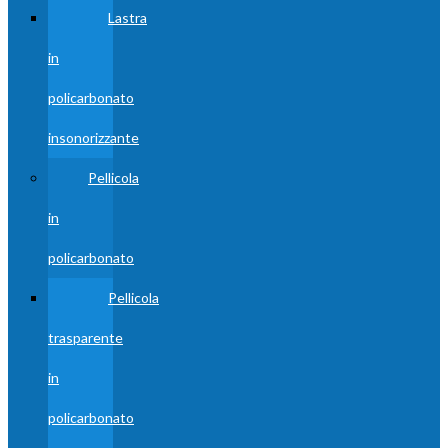
Lastra
in
policarbonato
insonorizzante
Pellicola
in
policarbonato
Pellicola
trasparente
in
policarbonato