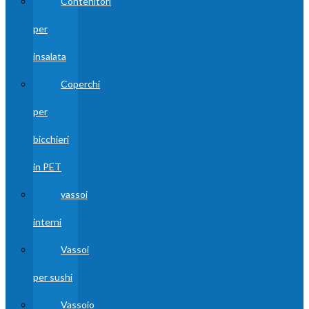
Contenitori
per
insalata
Coperchi
per
bicchieri
in PET
vassoi
interni
Vassoi
per sushi
Vassoio