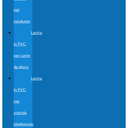
per
paralume
Lastra
in PVC
per carte
da gioco
Lastra
in PVC
per
scatola
pieghevole