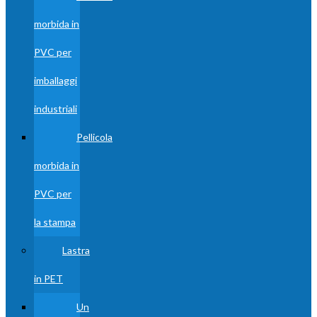
morbida in
PVC per
imballaggi
industriali
Pellicola
morbida in
PVC per
la stampa
Lastra
in PET
Un