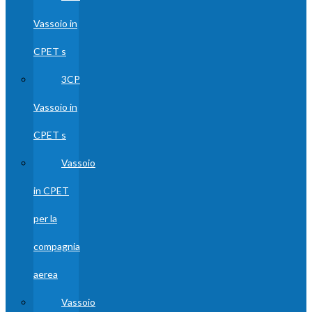
Vassoio in
CPET s
3CP
Vassoio in
CPET s
Vassoio
in CPET
per la
compagnia
aerea
Vassoio