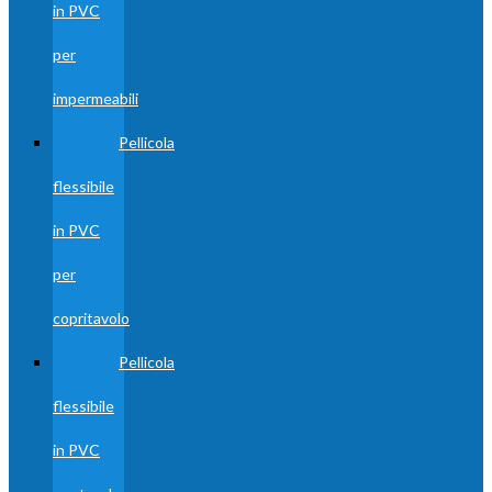
in PVC
per
impermeabili
Pellicola
flessibile
in PVC
per
copritavolo
Pellicola
flessibile
in PVC