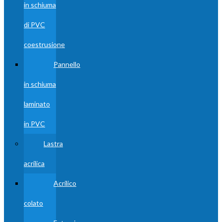
in schiuma
di PVC
coestrusione
Pannello
in schiuma
laminato
in PVC
Lastra
acrilica
Acrilico
colato