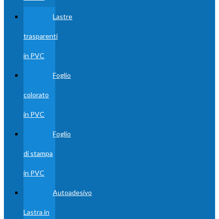
Lastre
trasparenti
in PVC
Foglio
colorato
in PVC
Foglio
di stampa
in PVC
Autoadesivo
Lastra in