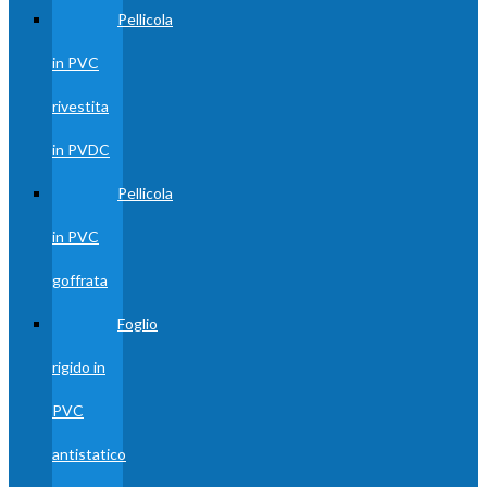
Pellicola
in PVC
rivestita
in PVDC
Pellicola
in PVC
goffrata
Foglio
rigido in
PVC
antistatico