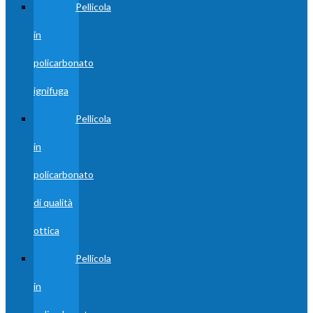
Pellicola
in
policarbonato
ignifuga
Pellicola
in
policarbonato
di qualità
ottica
Pellicola
in