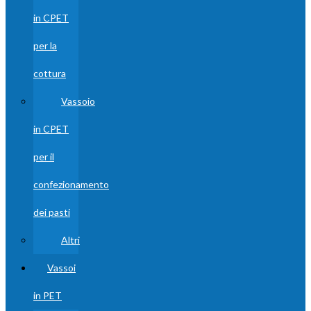
in CPET
per la
cottura
Vassoio
in CPET
per il
confezionamento
dei pasti
Altri
Vassoi
in PET