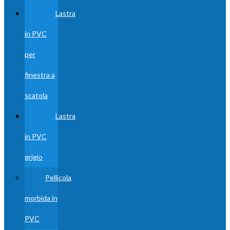
Lastra
in PVC
per
finestra a
scatola
Lastra
in PVC
grigio
Pellicola
morbida in
PVC