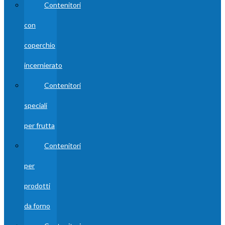
Contenitori
con
coperchio
incernierato
Contenitori
speciali
per frutta
Contenitori
per
prodotti
da forno