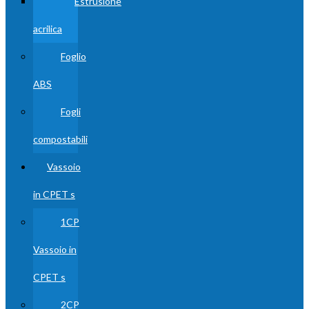
Estrusione
acrilica
Foglio
ABS
Fogli
compostabili
Vassoio
in CPET s
1CP
Vassoio in
CPET s
2CP