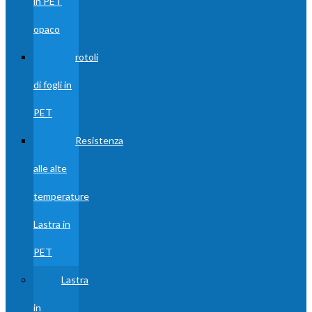
in PET
opaco
rotoli
di fogli in
PET
Resistenza
alle alte
temperature
Lastra in
PET
Lastra
in