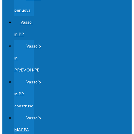
per uova
Vassoi
in PP
Vassoio
in
PP/EVOH/PE
Vassoio
in PP
coestruso
Vassoio
MAPPA