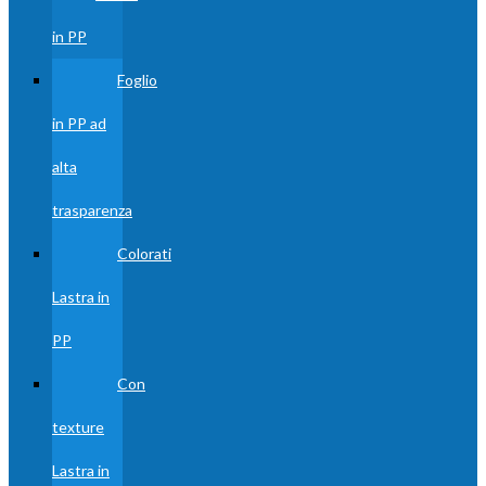
in PP
Foglio
in PP ad
alta
trasparenza
Colorati
Lastra in
PP
Con
texture
Lastra in