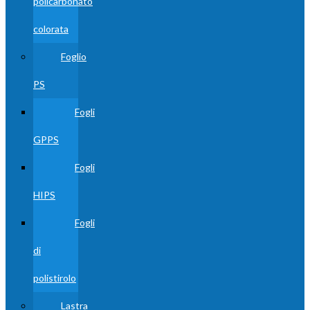
policarbonato
colorata
Foglio
PS
Fogli
GPPS
Fogli
HIPS
Fogli
di
polistirolo
Lastra