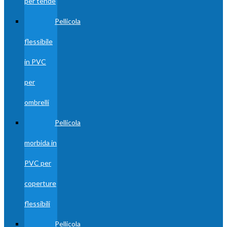
per tende
Pellicola
flessibile
in PVC
per
ombrelli
Pellicola
morbida in
PVC per
coperture
flessibili
Pellicola