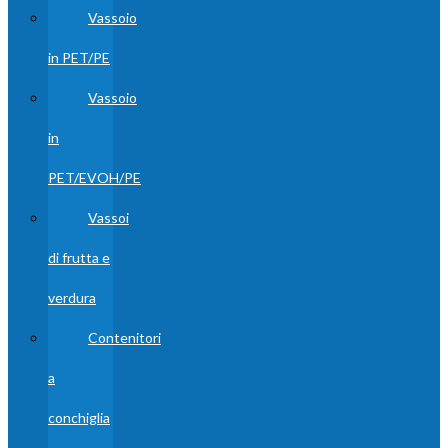
Vassoio
in PET/PE
Vassoio
in
PET/EVOH/PE
Vassoi
di frutta e
verdura
Contenitori
a
conchiglia