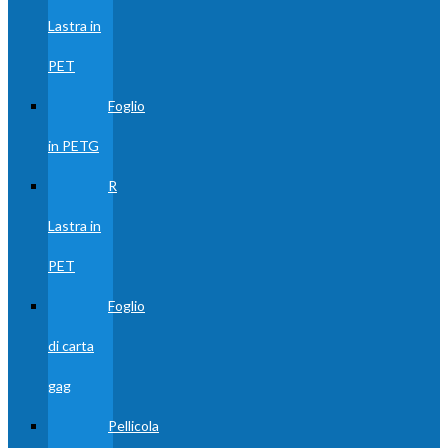
Lastra in
PET
Foglio
in PETG
R
Lastra in
PET
Foglio
di carta
gag
Pellicola