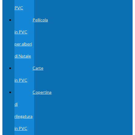
PVC
Pellicola
in PVC
per alberi
di Natale
Carte
in PVC
Copertina
di
rilegatura
in PVC