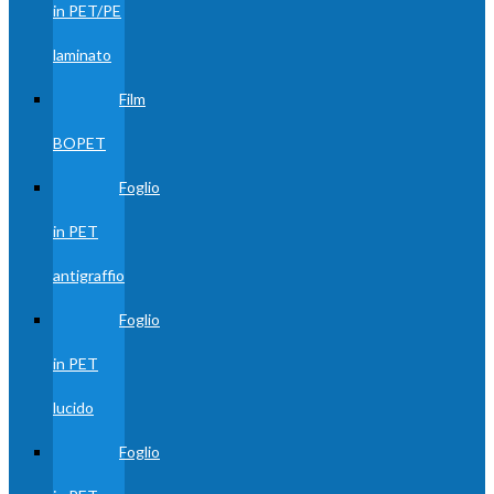
in PET/PE
laminato
Film
BOPET
Foglio
in PET
antigraffio
Foglio
in PET
lucido
Foglio