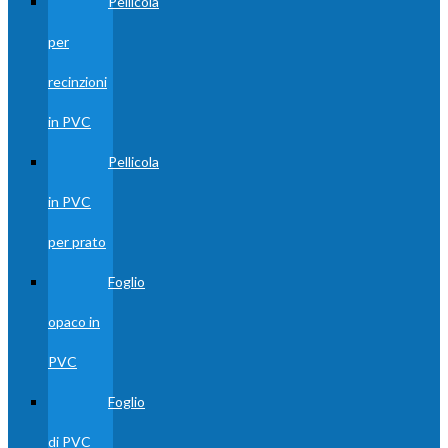
Pellicola
per
recinzioni
in PVC
Pellicola
in PVC
per prato
Foglio
opaco in
PVC
Foglio
di PVC