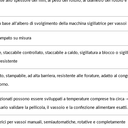
se allo spessore del film, al peso del rotolo, al diametro del rotolo e a
 base all'albero di svolgimento della macchina sigillatrice per vassoi
ampato su misura
, staccabile controllato, staccabile a caldo, sigillatura a blocco o sigil
esistente
 stampabile, ad alta barriera, resistente alle forature, adatto al conge
orno.
ezionati possono essere sviluppati a temperature comprese tra circa 
rio validare la pellicola, il vassoio e la confezione alimentare esatti.
trici per vassoi manuali, semiautomatiche, rotative e completamente