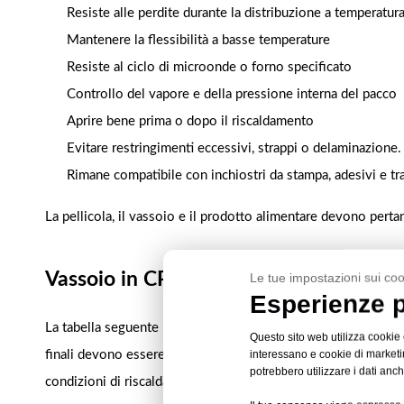
Resiste alle perdite durante la distribuzione a temperatur
Mantenere la flessibilità a basse temperature
Resiste al ciclo di microonde o forno specificato
Controllo del vapore e della pressione interna del pacco
Aprire bene prima o dopo il riscaldamento
Evitare restringimenti eccessivi, strappi o delaminazione.
Rimane compatibile con inchiostri da stampa, adesivi e t
La pellicola, il vassoio e il prodotto alimentare devono pert
Vassoio in CPET Specifiche della pellico
Le tue impostazioni sui coo
Esperienze pe
La tabella seguente riassume le opzioni più comuni disponibi
Questo sito web utilizza cookie 
interessano e cookie di marketing
finali devono essere confermate in base al tipo di pellicola se
potrebbero utilizzare i dati anch
condizioni di riscaldamento.