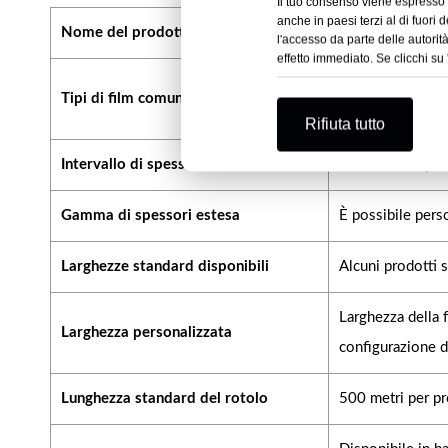
Il tuo consenso viene espresso cl
anche in paesi terzi al di fuori 
Nome del prodotto
Pellicola di cop
l'accesso da parte delle autori
effetto immediato. Se clicchi su '
Pellicola rivesti
Tipi di film comuni
PET/PE e struttur
Rifiuta tutto
Intervallo di spessore comune
Circa 25–60 μm
Gamma di spessori estesa
È possibile pers
Larghezze standard disponibili
Alcuni prodotti
Larghezza della f
Larghezza personalizzata
configurazione d
Lunghezza standard del rotolo
500 metri per pr