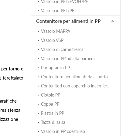
Vassoio in PET/EVOH/PE
Vassoio in PET/PE
Contenitore per alimenti in PP
Vassoio MAPPA
Vassoio VSP
Vassoio di carne fresca
Vassoio in PP ad alta barriera
Portapranzo PP
a per forno o
Contenitore per alimenti da asporto con coperchio incernierato
e tereftalato
Contenitori con coperchio incernierato bicolore
Ciotole PP
arati che
Coppa PP
 resistenza
Piastra in PP
lizzazione
Tazza di salsa
Vassoio in PP coestruso