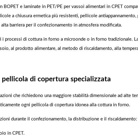
te in BOPET e laminate in PET/PE per vassoi alimentari in CPET compati
licole a chiusura ermetica più resistenti, pellicole antiappannamento, 
ad alta barriera per il confezionamento in atmosfera modificata.
i i processi di cottura in forno a microonde o in forno tradizionale. La
ssoio, al prodotto alimentare, al metodo di riscaldamento, alla temper
pellicola di copertura specializzata
icazioni che richiedono una maggiore stabilità dimensionale ad alte te
ticamente ogni pellicola di copertura idonea alla cottura in forno.
ioni durante il confezionamento, la distribuzione e il riscaldamento:
soio in CPET.