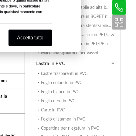
otrebbero quindi essere trattati
nte e dove, in particolare,
Pellicola termosaldabile ad alta barriera AlOx PET/PA/RCPP per vassoi in PP
o in qualsiasi momento con
Pellicola di copertura in BOPET rivestita per vassoi in PP
licola
Pellicola di copertura sterilizzabile in PET/PA/RCPP per vassoi in PP
Pellicola sigillante per vassoi in PET/PE
Accetta tutto
Pellicola di copertura in PET/PE per vassoi in PET/PE
Macchina sigillatrice per vassoi
Lastra in PVC
Lastre trasparenti in PVC
 mm.
Foglio colorato in PVC
Foglio bianco in PVC
alla
Foglio nero in PVC
Carte in PVC
Foglio di stampa in PVC
Copertina per rilegatura in PVC