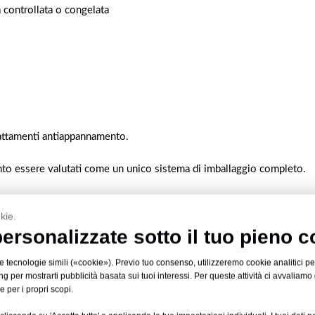
a controllata o congelata
rattamenti antiappannamento.
anto essere valutati come un unico sistema di imballaggio completo.
la sigillante
kie.
rsonalizzate sotto il tuo pieno co
li nella gamma di pellicole di copertura per vassoi in CPET di HSQY. 
e tecnologie simili («cookie»). Previo tuo consenso, utilizzeremo cookie analitici per
 per mostrarti pubblicità basata sui tuoi interessi. Per queste attività ci avvaliamo di 
lezionato, alla struttura del vassoio, al tipo di alimento confezionato 
e per i propri scopi.