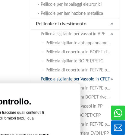
Pellicole per imballaggi elettronici
Pellicole per laminazione metallica
Pellicole di rivestimento
Pellicola sigillante per vassoi in APE
Pellicola sigillante antiappannamento in PET/PE
Pellicola di copertura in BOPET rivestita per vassoi in APET
Pellicola sigillante BOPET/PETG
Pellicola di copertura in PET/PE per vassoi in APE
Pellicola sigillante per Vassoio in CPET
Pellicola di copertura in PET/PE per Vassoio in CPET s
Pellicola di copertura BOPET rivestita per Vassoio in CPET s
ntrollo.
Pellicola sigillante per vassoi in PP
Le specifiche
 tracciare quali contenuti ti
Pellicola sigillante BOPET/CPP
fornitori terzi, i quali
e alle
Pellicola di copertura in PET/PE per vassoi in PP
Pellicola ad alta barriera EVOH/PP