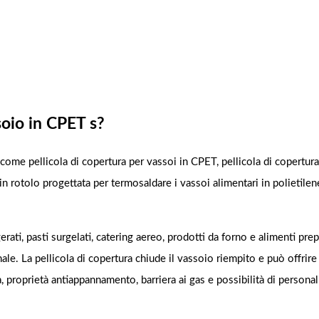
ssoio in CPET s?
 come pellicola di copertura per vassoi in CPET, pellicola di copertur
e in rotolo progettata per termosaldare i vassoi alimentari in polietilen
ati, pasti surgelati, catering aereo, prodotti da forno e alimenti prep
le. La pellicola di copertura chiude il vassoio riempito e può offrire
a, proprietà antiappannamento, barriera ai gas e possibilità di persona