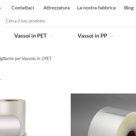
o
Contattaci
Attrezzatura
La nostra fabbrica
Blog
Vassoi in PET
Vassoi in PP
sigillante per Vassoio in CPET
T