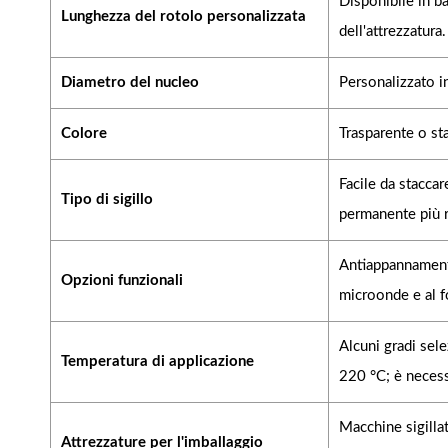
Disponibile in ba
Lunghezza del rotolo personalizzata
dell'attrezzatura.
Diametro del nucleo
Personalizzato in
Colore
Trasparente o st
Facile da staccare
Tipo di sigillo
permanente più r
Antiappannamento,
Opzioni funzionali
microonde e al f
Alcuni gradi sel
Temperatura di applicazione
220 °C; è necessa
Macchine sigilla
Attrezzature per l'imballaggio