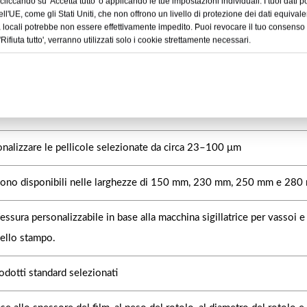
iccando su 'Accetta tutto' o applicando le tue impostazioni individuali. I tuoi dati p
dell'UE, come gli Stati Uniti, che non offrono un livello di protezione dei dati equivale
ertura termosaldabile per vassoi alimentari in CPET
tà locali potrebbe non essere effettivamente impedito. Puoi revocare il tuo consens
Rifiuta tutto', verranno utilizzati solo i cookie strettamente necessari.
ta a base di PET, pellicola rivestita in BOPET, pellicola BOPET/PE, pel
e ad alta barriera specifiche per il progetto.
onalizzare le pellicole selezionate da circa 23–100 μm
 sono disponibili nelle larghezze di 150 mm, 230 mm, 250 mm e 280
essura personalizzabile in base alla macchina sigillatrice per vassoi e 
ello stampo.
odotti standard selezionati