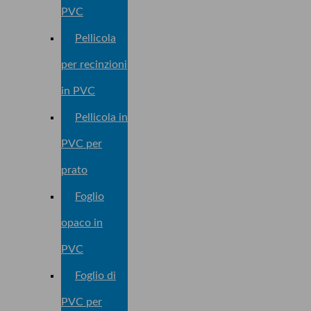
PVC
Pellicola
per recinzioni
in PVC
Pellicola in
PVC per
prato
Foglio
opaco in
PVC
Foglio di
PVC per