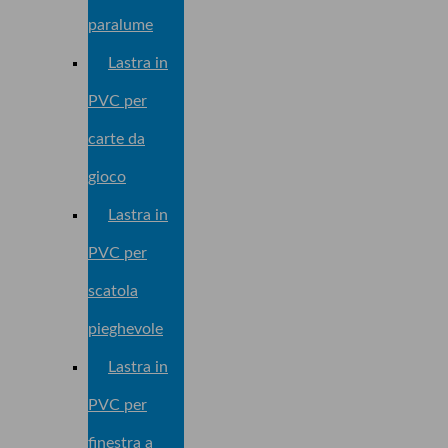
paralume
Lastra in
PVC per
carte da
gioco
Lastra in
PVC per
scatola
pieghevole
Lastra in
PVC per
finestra a