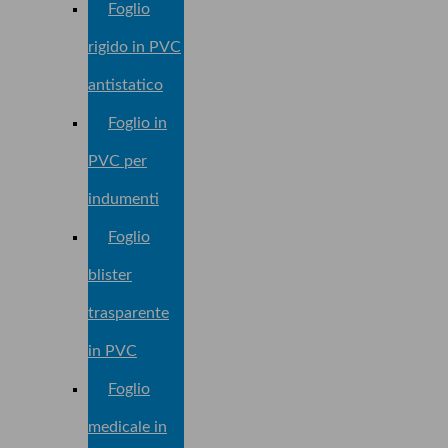
Foglio
rigido in PVC
antistatico
Foglio in
PVC per
indumenti
Foglio
blister
trasparente
in PVC
Foglio
medicale in