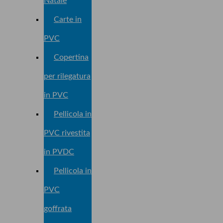
Natale
Carte in
PVC
Copertina
per rilegatura
in PVC
Pellicola in
PVC rivestita
in PVDC
Pellicola in
PVC
goffrata