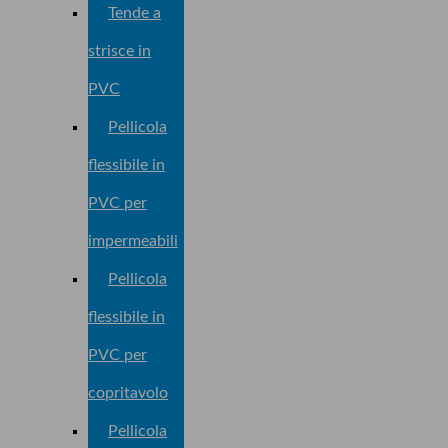
Tende a
strisce in
PVC
Pellicola
flessibile in
PVC per
impermeabili
Pellicola
flessibile in
PVC per
copritavolo
Pellicola