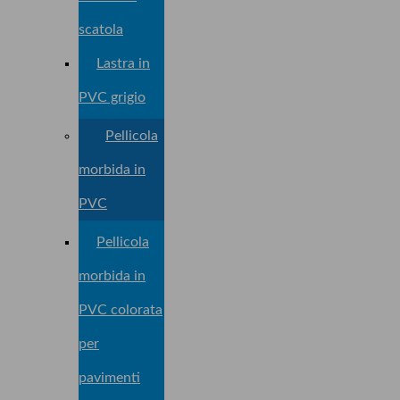
scatola
Lastra in
PVC grigio
Pellicola
morbida in
PVC
Pellicola
morbida in
PVC colorata
per
pavimenti