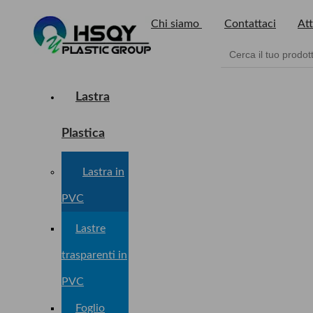
Chi siamo
Contattaci
Att
Lastra
Plastica
Lastra in
PVC
Lastre
trasparenti in
PVC
Foglio