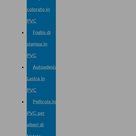
colorato in
PVC
Foglio di
stampa in
PVC
Autoadesivo
Lastra in
PVC
Pellicola in
PVC per
alberi di