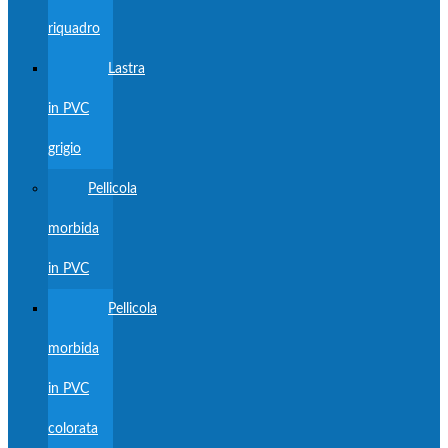
riquadro
Lastra
in PVC
grigio
Pellicola
morbida
in PVC
Pellicola
morbida
in PVC
colorata