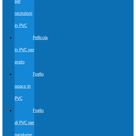
per
recinzioni
in PVC
Pellicola
in PVC per
prato
Foglio
opaco in
PVC
Foglio
di PVC per
paralume