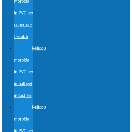
morbida
in PVC per
coperture
flessibili
Pellicola
morbida
in PVC per
imballaggi
industriali
Pellicola
morbida
in PVC per