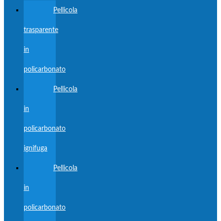
Pellicola
trasparente
in
policarbonato
Pellicola
in
policarbonato
ignifuga
Pellicola
in
policarbonato