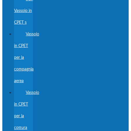
Vassoio in
CPET s
Vassoio
in CPET
per la
compagnia
aerea
Vassoio
in CPET
per la
cottura