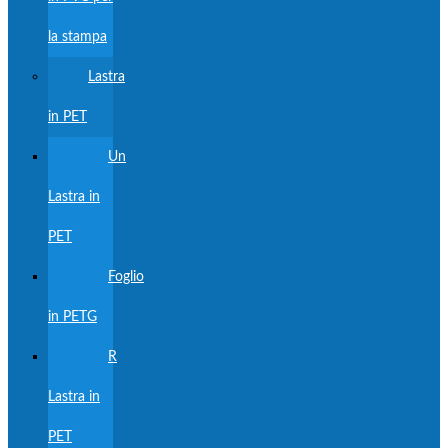
la stampa
Lastra
in PET
Un
Lastra in
PET
Foglio
in PETG
R
Lastra in
PET