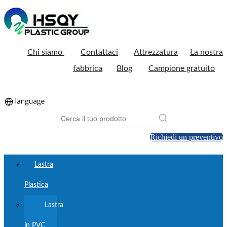
Chi siamo
Contattaci
Attrezzatura
La nostra
fabbrica
Blog
Campione gratuito
Richiedi un preventivo
Lastra
Plastica
Lastra
in PVC