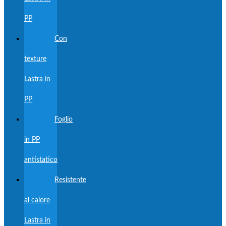
PP
Con
texture
Lastra in
PP
Foglio
in PP
antistatico
Resistente
al calore
Lastra in