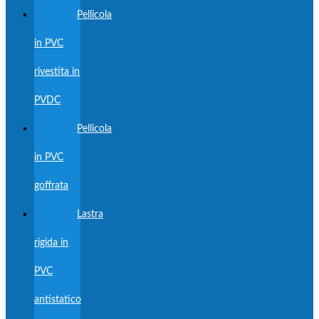
Pellicola
in PVC
rivestita in
PVDC
Pellicola
in PVC
goffrata
Lastra
rigida in
PVC
antistatico