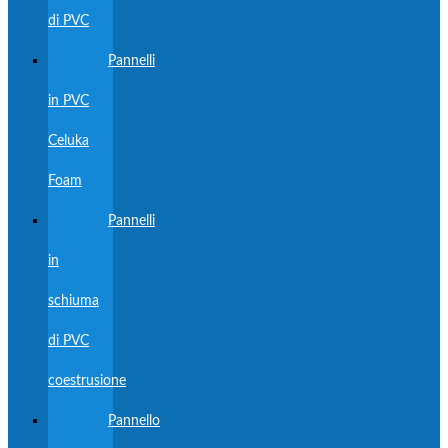
di PVC
Pannelli
in PVC
Celuka
Foam
Pannelli
in
schiuma
di PVC
coestrusione
Pannello