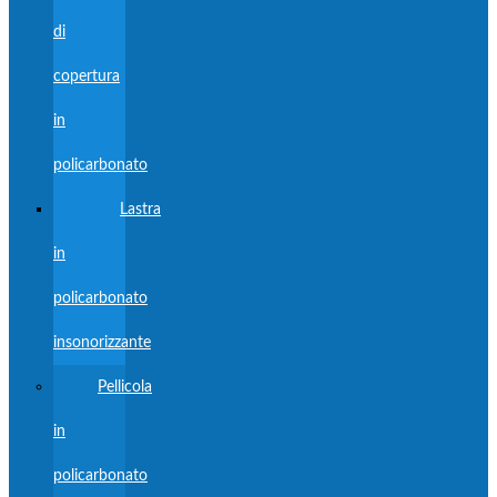
di
copertura
in
policarbonato
Lastra
in
policarbonato
insonorizzante
Pellicola
in
policarbonato