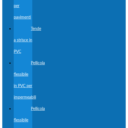
per
pavimenti
Tende
a strisce in
PVC
Pellicola
flessibile
in PVC per
impermeabili
Pellicola
flessibile