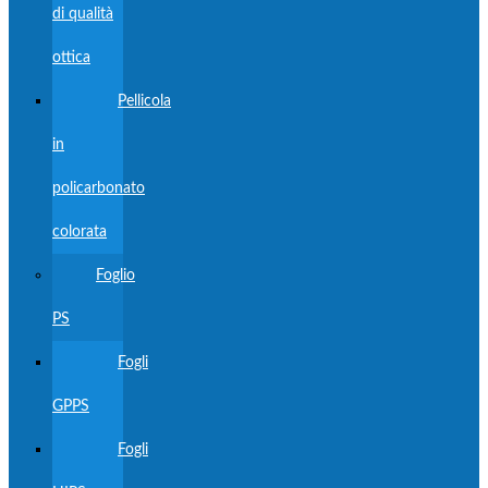
di qualità
ottica
Pellicola
in
policarbonato
colorata
Foglio
PS
Fogli
GPPS
Fogli