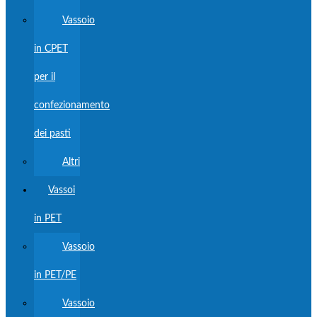
Vassoio
in CPET
per il
confezionamento
dei pasti
Altri
Vassoi
in PET
Vassoio
in PET/PE
Vassoio