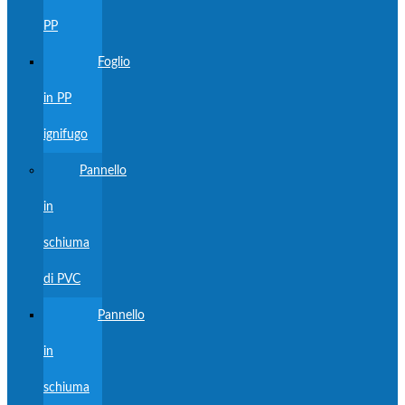
PP
Foglio
in PP
ignifugo
Pannello
in
schiuma
di PVC
Pannello
in
schiuma