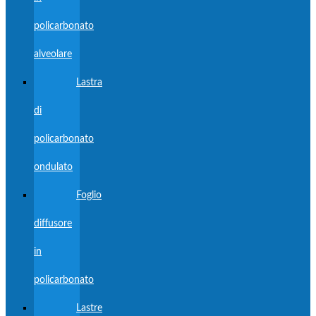
policarbonato
alveolare
Lastra
di
policarbonato
ondulato
Foglio
diffusore
in
policarbonato
Lastre