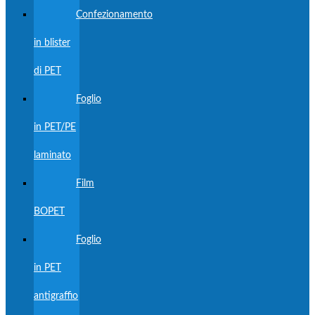
Confezionamento
in blister
di PET
Foglio
in PET/PE
laminato
Film
BOPET
Foglio
in PET
antigraffio