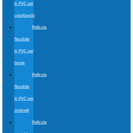
in PVC per
copritavolo
Pellicola
flessibile
in PVC per
tende
Pellicola
flessibile
in PVC per
ombrelli
Pellicola