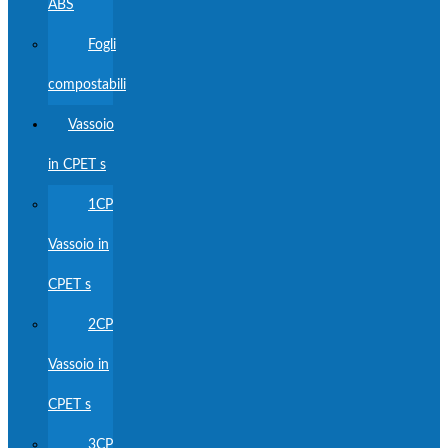
ABS
Fogli
compostabili
Vassoio
in CPET s
1CP
Vassoio in
CPET s
2CP
Vassoio in
CPET s
3CP