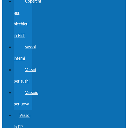
Coperchi
per
bicchieri
in PET
vassoi
interni
Vassoi
per sushi
Vassoio
per uova
Vassoi
in PP