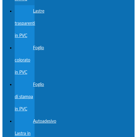
Lastre
trasparenti
in PVC
Foglio
colorato
in PVC
Foglio
di stampa
in PVC
Autoadesivo
Lastra in