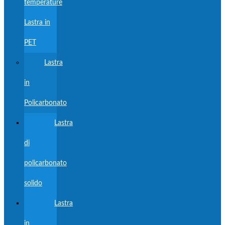
temperature
Lastra in
PET
Lastra
in
Policarbonato
Lastra
di
policarbonato
solido
Lastra
in