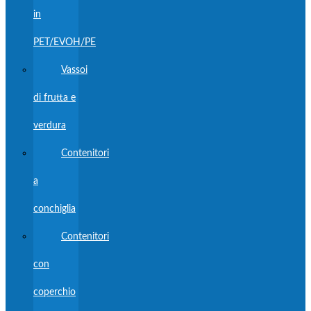
in
PET/EVOH/PE
Vassoi
di frutta e
verdura
Contenitori
a
conchiglia
Contenitori
con
coperchio