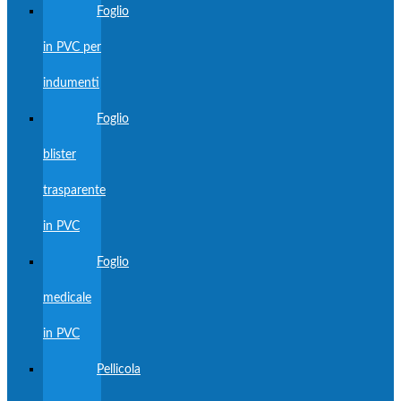
Foglio
in PVC per
indumenti
Foglio
blister
trasparente
in PVC
Foglio
medicale
in PVC
Pellicola