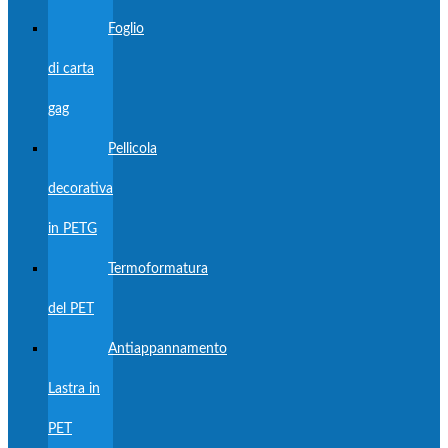
Foglio
di carta
gag
Pellicola
decorativa
in PETG
Termoformatura
del PET
Antiappannamento
Lastra in
PET