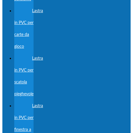
Lastra
in PVC per
carte da
gioco
Lastra
in PVC per
scatola
pieghevole
Lastra
in PVC per
finestra a