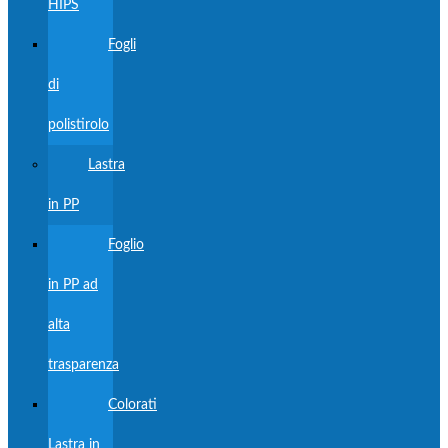
HIPS
Fogli
di
polistirolo
Lastra
in PP
Foglio
in PP ad
alta
trasparenza
Colorati
Lastra in