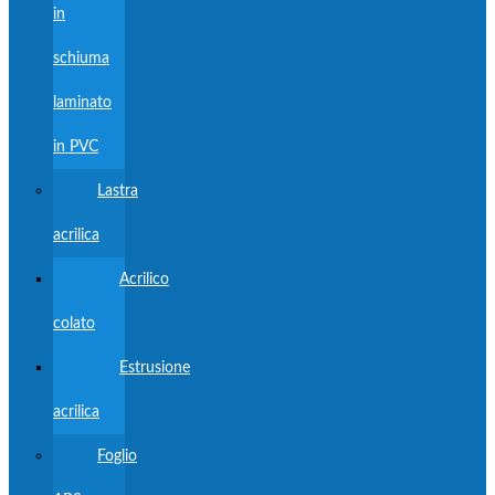
in
schiuma
laminato
in PVC
Lastra
acrilica
Acrilico
colato
Estrusione
acrilica
Foglio