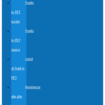
Foglio
in PET
lucido
Foglio
in PET
opaco
rotoli
di fogli in
PET
Resistenza
alle alte