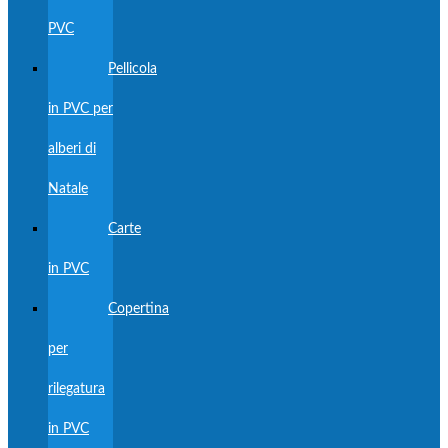
PVC
Pellicola
in PVC per
alberi di
Natale
Carte
in PVC
Copertina
per
rilegatura
in PVC