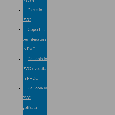
Natale
Carte in
PVC
Copertina
per rilegatura
in PVC
Pellicola in
PVC rivestita
in PVDC
Pellicola in
PVC
goffrata