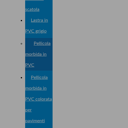
scatola
Lastra in
PVC grigio
Pellicola
morbida in
PVC
Pellicola
morbida in
PVC colorata
per
pavimenti