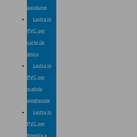
paralume
Lastra in
PVC per
carte da
gioco
Lastra in
PVC per
scatola
pieghevole
Lastra in
PVC per
finestra a