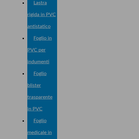
Lastra
rigida in PVC
antistatico
Foglio in
PVC per
indumenti
Foglio
blister
trasparente
in PVC
Foglio
medicale in