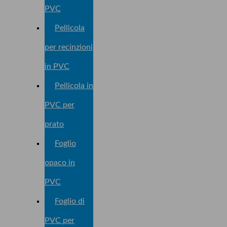
PVC
Pellicola
per recinzioni
in PVC
Pellicola in
PVC per
prato
Foglio
opaco in
PVC
Foglio di
PVC per