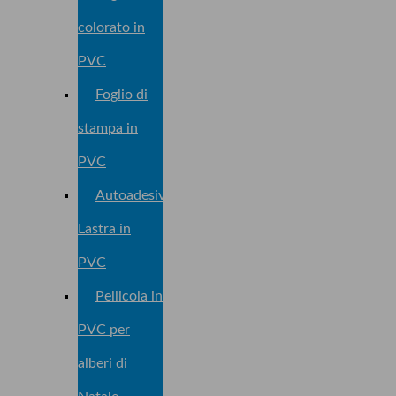
colorato in
PVC
Foglio di
stampa in
PVC
Autoadesivo
Lastra in
PVC
Pellicola in
PVC per
alberi di