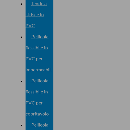
Tende a
strisce in
PVC
Pellicola
flessibile in
PVC per
impermeabili
Pellicola
flessibile in
PVC per
copritavolo
Pellicola