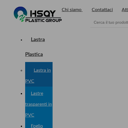
Chi siamo
Contattaci
Att
Lastra
Plastica
Lastra in
PVC
Lastre
trasparenti in
PVC
Foglio