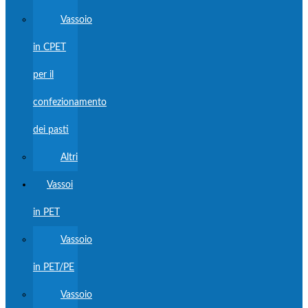
Vassoio
in CPET
per il
confezionamento
dei pasti
Altri
Vassoi
in PET
Vassoio
in PET/PE
Vassoio