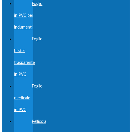
Foglio
in PVC per
indumenti
Foglio
blister
trasparente
in PVC
Foglio
medicale
in PVC
Pellicola