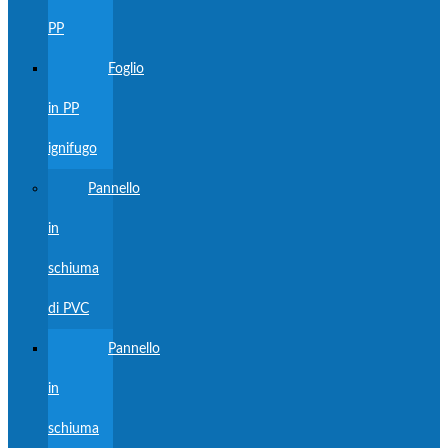
PP
Foglio
in PP
ignifugo
Pannello
in
schiuma
di PVC
Pannello
in
schiuma