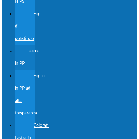
HIPS
Fogli
di
polistirolo
Lastra
in PP
Foglio
in PP ad
alta
trasparenza
Colorati
Lastra in