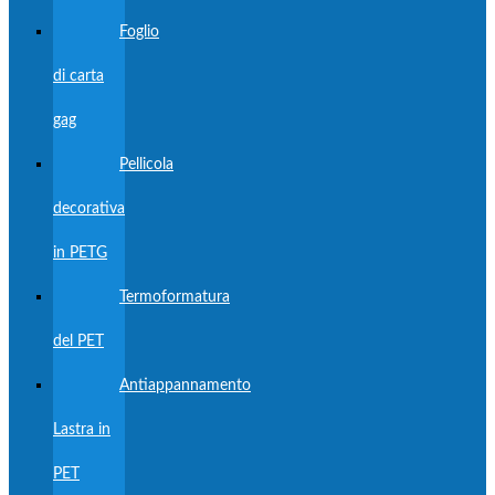
Foglio
di carta
gag
Pellicola
decorativa
in PETG
Termoformatura
del PET
Antiappannamento
Lastra in
PET