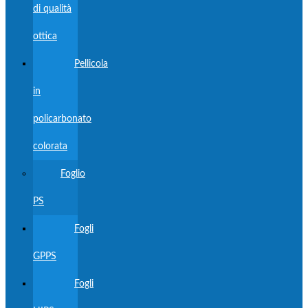
di qualità
ottica
Pellicola
in
policarbonato
colorata
Foglio
PS
Fogli
GPPS
Fogli