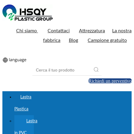
Chi siamo
Contattaci
Attrezzatura
La nostra
fabbrica
Blog
Campione gratuito
Richiedi un preventivo
Lastra
Plastica
Lastra
in PVC