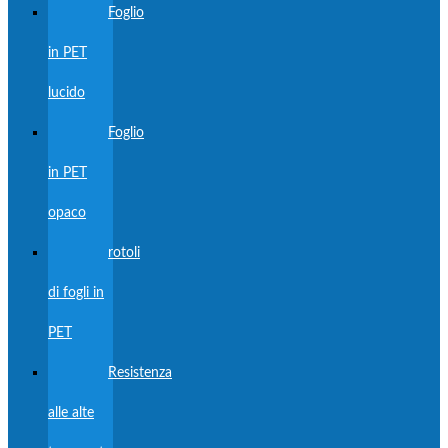
Foglio
in PET
lucido
Foglio
in PET
opaco
rotoli
di fogli in
PET
Resistenza
alle alte