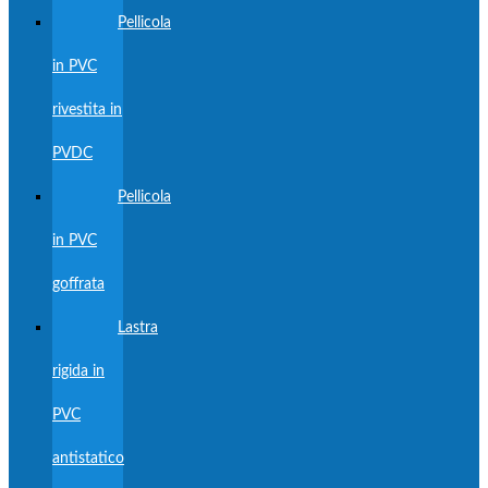
Pellicola
in PVC
rivestita in
PVDC
Pellicola
in PVC
goffrata
Lastra
rigida in
PVC
antistatico