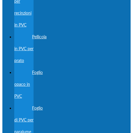
per
recinzioni
in PVC
Pellicola
in PVC per
prato
Foglio
opaco in
PVC
Foglio
di PVC per
paralume