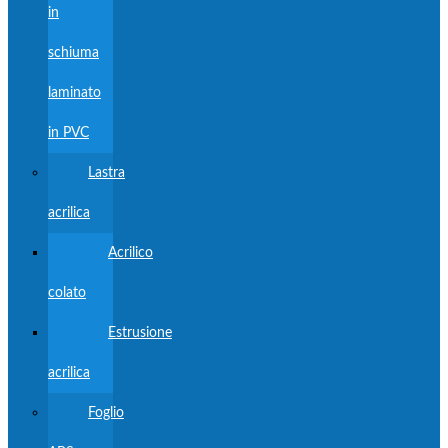
in
schiuma
laminato
in PVC
Lastra
acrilica
Acrilico
colato
Estrusione
acrilica
Foglio