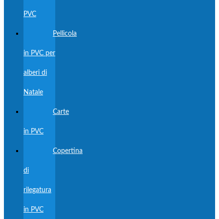
PVC
Pellicola
in PVC per
alberi di
Natale
Carte
in PVC
Copertina
di
rilegatura
in PVC