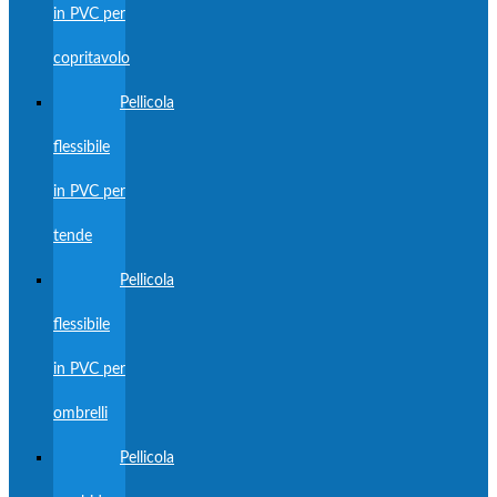
in PVC per
copritavolo
Pellicola
flessibile
in PVC per
tende
Pellicola
flessibile
in PVC per
ombrelli
Pellicola