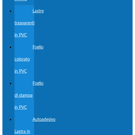
Lastre
trasparenti
in PVC
Foglio
colorato
in PVC
Foglio
di stampa
in PVC
Autoadesivo
Lastra in