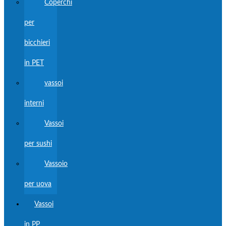
Coperchi
per
bicchieri
in PET
vassoi
interni
Vassoi
per sushi
Vassoio
per uova
Vassoi
in PP