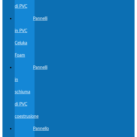
di PVC
Pannelli
in PVC
Celuka
Foam
Pannelli
in
schiuma
di PVC
coestrusione
Pannello