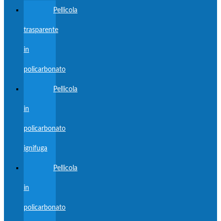
Pellicola
trasparente
in
policarbonato
Pellicola
in
policarbonato
ignifuga
Pellicola
in
policarbonato