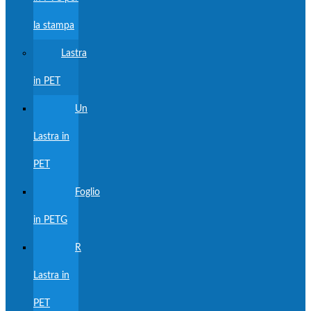
la stampa
Lastra
in PET
Un
Lastra in
PET
Foglio
in PETG
R
Lastra in
PET