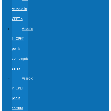
Vassoio in
CPET s
Vassoio
in CPET
per la
compagnia
aerea
Vassoio
in CPET
per la
cottura