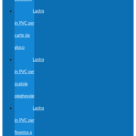
Lastra
in PVC per
carte da
gioco
Lastra
in PVC per
scatola
pieghevole
Lastra
in PVC per
finestra a