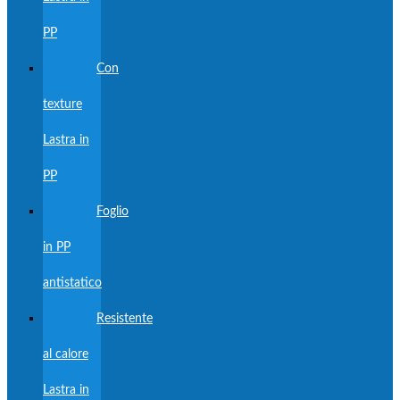
PP
Con
texture
Lastra in
PP
Foglio
in PP
antistatico
Resistente
al calore
Lastra in