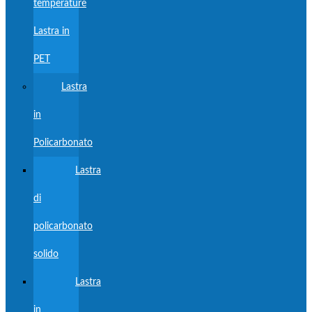
temperature
Lastra in
PET
Lastra
in
Policarbonato
Lastra
di
policarbonato
solido
Lastra
in