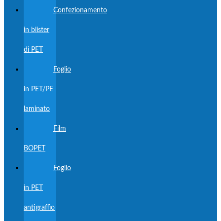
Confezionamento
in blister
di PET
Foglio
in PET/PE
laminato
Film
BOPET
Foglio
in PET
antigraffio