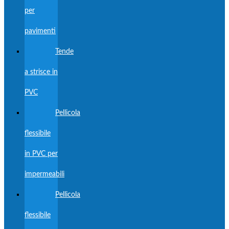
per
pavimenti
Tende
a strisce in
PVC
Pellicola
flessibile
in PVC per
impermeabili
Pellicola
flessibile