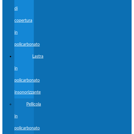
di
copertura
in
policarbonato
Lastra
in
policarbonato
insonorizzante
Pellicola
in
policarbonato