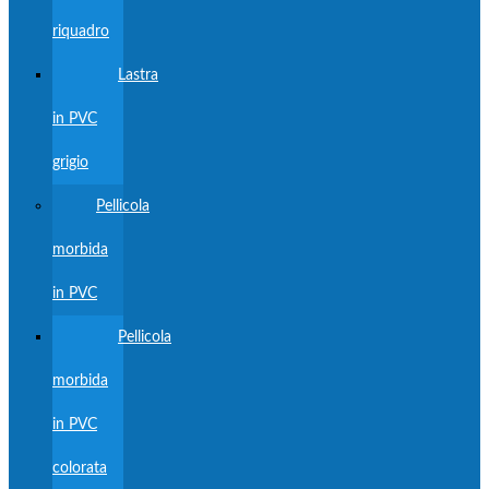
riquadro
Lastra
in PVC
grigio
Pellicola
morbida
in PVC
Pellicola
morbida
in PVC
colorata