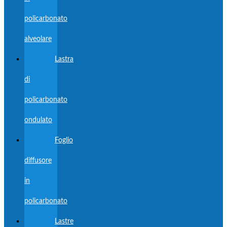
policarbonato
alveolare
Lastra
di
policarbonato
ondulato
Foglio
diffusore
in
policarbonato
Lastre