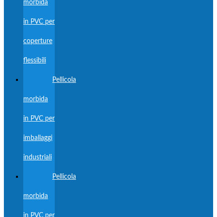
morbida
in PVC per
coperture
flessibili
Pellicola
morbida
in PVC per
imballaggi
industriali
Pellicola
morbida
in PVC per