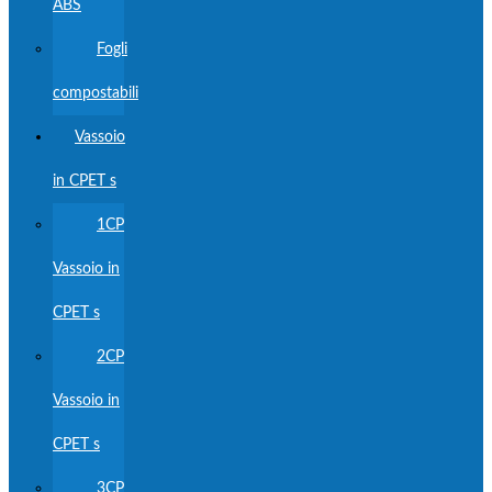
ABS
Fogli
compostabili
Vassoio
in CPET s
1CP
Vassoio in
CPET s
2CP
Vassoio in
CPET s
3CP