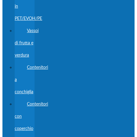
in
PET/EVOH/PE
Vassoi
di frutta e
verdura
Contenitori
a
conchiglia
Contenitori
con
coperchio