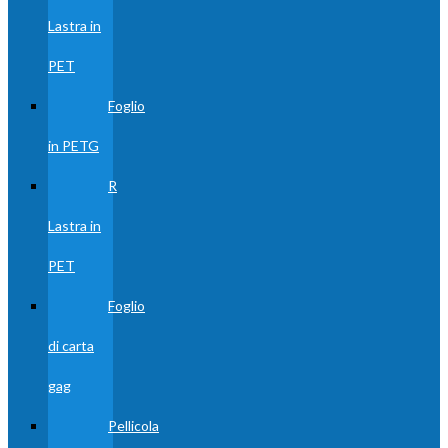
Lastra in
PET
Foglio
in PETG
R
Lastra in
PET
Foglio
di carta
gag
Pellicola