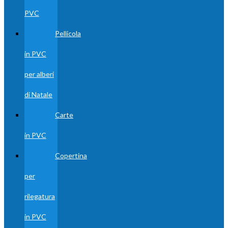
PVC
Pellicola
in PVC
per alberi
di Natale
Carte
in PVC
Copertina
per
rilegatura
in PVC