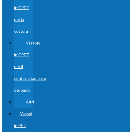
in CPET
per la
cottura
Vassoio
in CPET
per il
confezionamento
dei pasti
Altri
Vassoi
in PET