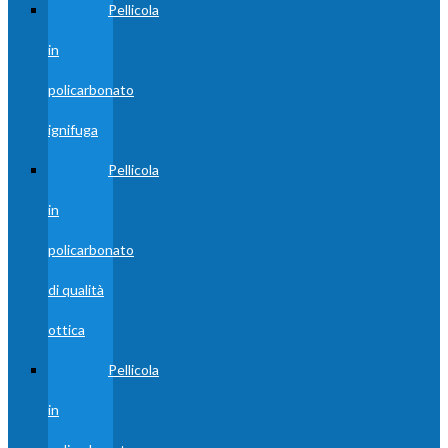
Pellicola
in
policarbonato
ignifuga
Pellicola
in
policarbonato
di qualità
ottica
Pellicola
in