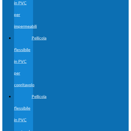
in PVC
per
impermeabili
Pellicola
flessibile
in PVC
per
copritavolo
Pellicola
flessibile
in PVC