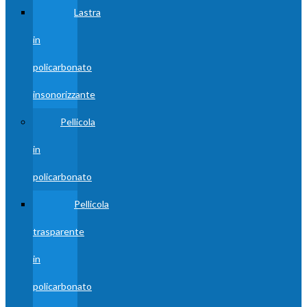
Lastra
in
policarbonato
insonorizzante
Pellicola
in
policarbonato
Pellicola
trasparente
in
policarbonato