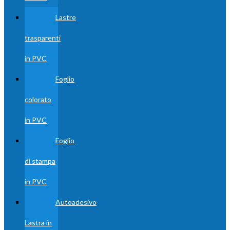
Lastre
trasparenti
in PVC
Foglio
colorato
in PVC
Foglio
di stampa
in PVC
Autoadesivo
Lastra in