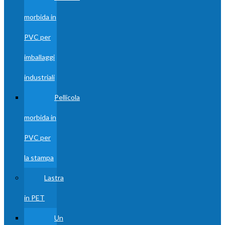
morbida in
PVC per
imballaggi
industriali
Pellicola
morbida in
PVC per
la stampa
Lastra
in PET
Un