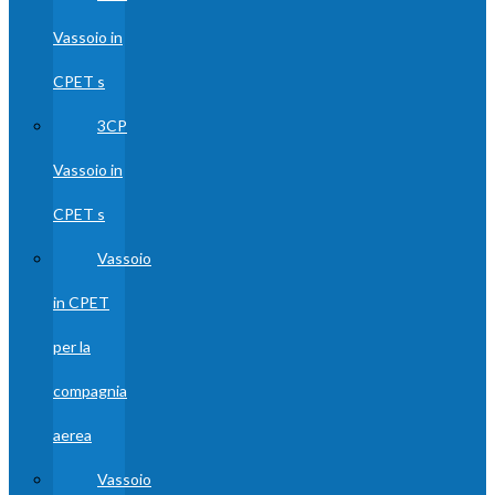
Vassoio in
CPET s
3CP
Vassoio in
CPET s
Vassoio
in CPET
per la
compagnia
aerea
Vassoio