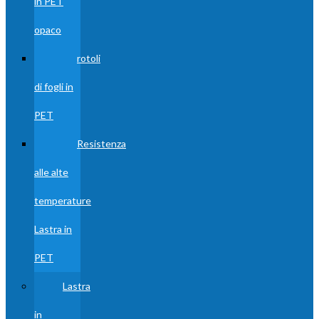
in PET
opaco
rotoli
di fogli in
PET
Resistenza
alle alte
temperature
Lastra in
PET
Lastra
in