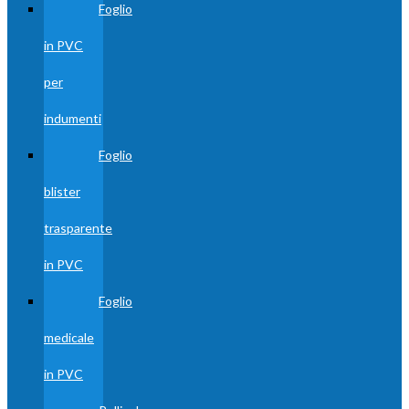
Foglio
in PVC
per
indumenti
Foglio
blister
trasparente
in PVC
Foglio
medicale
in PVC