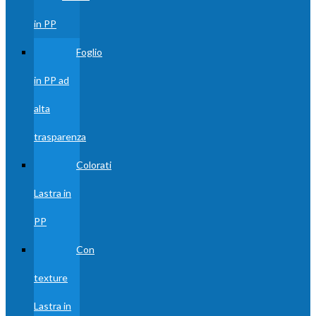
in PP
Foglio
in PP ad
alta
trasparenza
Colorati
Lastra in
PP
Con
texture
Lastra in