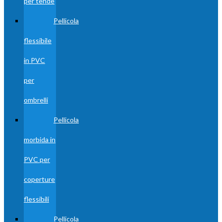
per tende
Pellicola
flessibile
in PVC
per
ombrelli
Pellicola
morbida in
PVC per
coperture
flessibili
Pellicola