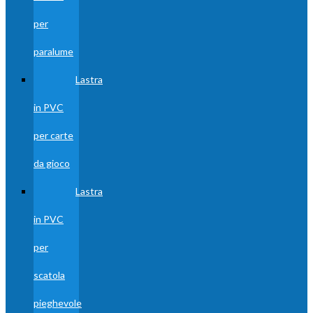
per
paralume
Lastra
in PVC
per carte
da gioco
Lastra
in PVC
per
scatola
pieghevole