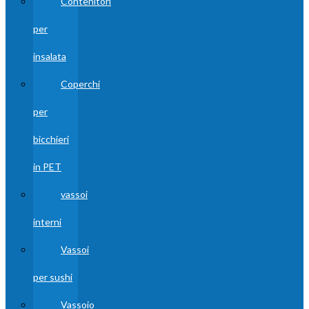
Contenitori
per
insalata
Coperchi
per
bicchieri
in PET
vassoi
interni
Vassoi
per sushi
Vassoio