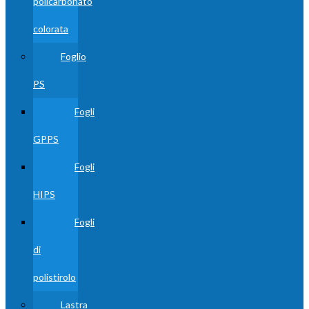
policarbonato
colorata
Foglio
PS
Fogli
GPPS
Fogli
HIPS
Fogli
di
polistirolo
Lastra