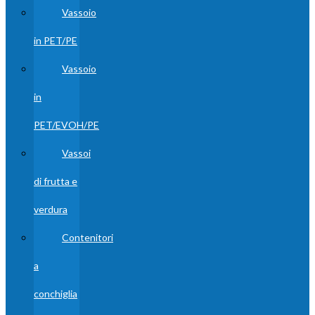
Vassoio
in PET/PE
Vassoio
in
PET/EVOH/PE
Vassoi
di frutta e
verdura
Contenitori
a
conchiglia