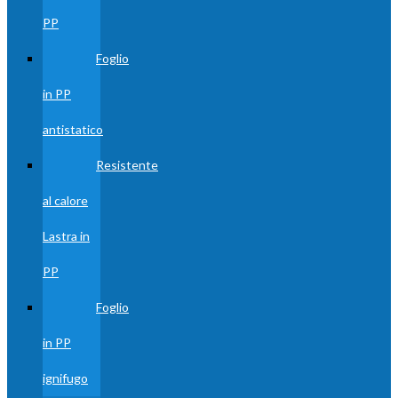
PP
Foglio
in PP
antistatico
Resistente
al calore
Lastra in
PP
Foglio
in PP
ignifugo