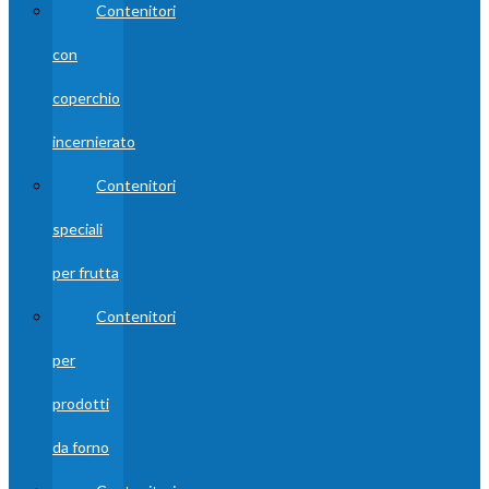
Contenitori
con
coperchio
incernierato
Contenitori
speciali
per frutta
Contenitori
per
prodotti
da forno