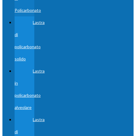
Policarbonato
Lastra
di
policarbonato
solido
Lastra
in
policarbonato
alveolare
Lastra
di