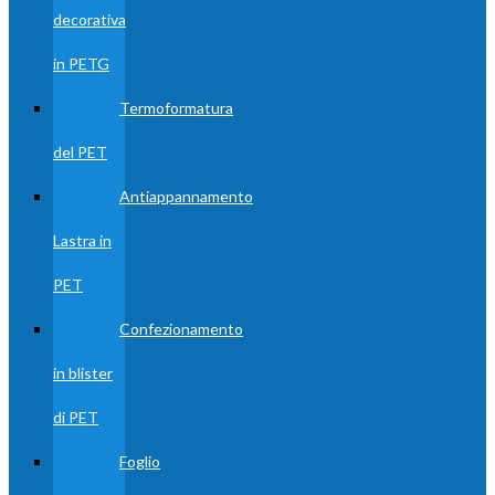
decorativa
in PETG
Termoformatura
del PET
Antiappannamento
Lastra in
PET
Confezionamento
in blister
di PET
Foglio