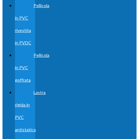
Pellicola
in PVC
rivestita
in PVDC
Pellicola
in PVC
goffrata
Lastra
rigida in
PVC
antistatico