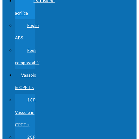
Estrusione
acrilica
Foglio
ABS
Fogli
compostabili
Vassoio
in CPET s
1CP
Vassoio in
CPET s
2CP