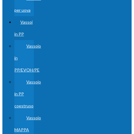
per uova
Vassoi
in PP
Vassoio
in
PP/EVOH/PE
Vassoio
in PP
coestruso
Vassoio
MAPPA