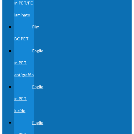
in PET/PE
laminato
Film
BOPET
Foglio
in PET
antigraffio
Foglio
in PET
lucido
Foglio