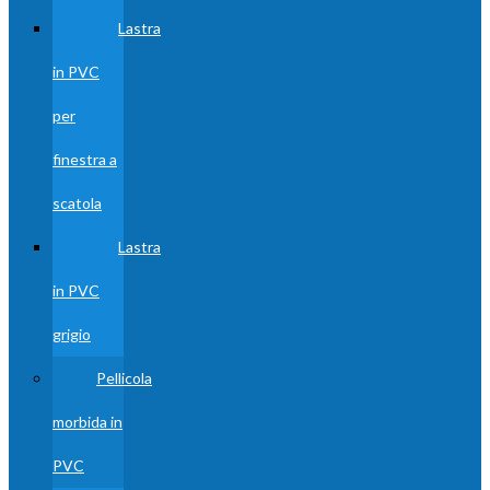
Lastra
in PVC
per
finestra a
scatola
Lastra
in PVC
grigio
Pellicola
morbida in
PVC