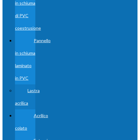
in schiuma
di PVC
coestrusione
Pannello
in schiuma
laminato
in PVC
Lastra
acrilica
Acrilico
colato