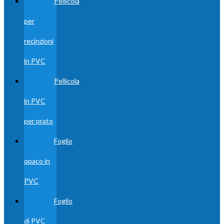
Pellicola
per
recinzioni
in PVC
Pellicola
in PVC
per prato
Foglio
opaco in
PVC
Foglio
di PVC