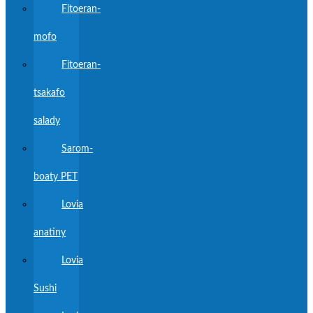
Fitoeran-
mofo
Fitoeran-
tsakafo
salady
Sarom-
boaty PET
Lovia
anatiny
Lovia
Sushi