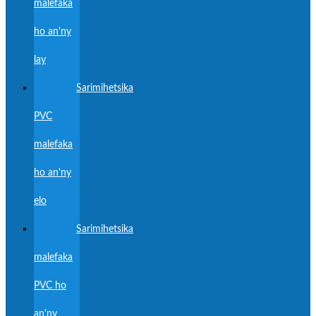
malefaka
ho an'ny
lay
Sarimihetsika
PVC
malefaka
ho an'ny
elo
Sarimihetsika
malefaka
PVC ho
an'ny