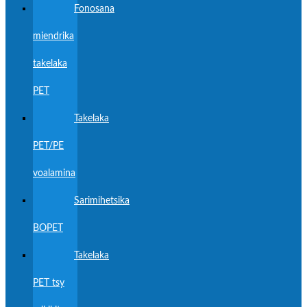
Fonosana
miendrika
takelaka
PET
Takelaka
PET/PE
voalamina
Sarimihetsika
BOPET
Takelaka
PET tsy