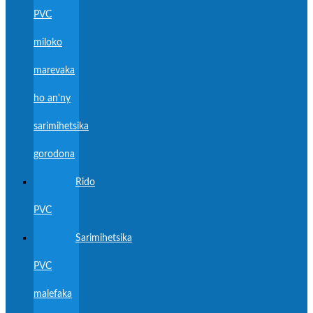
PVC
miloko
marevaka
ho an'ny
sarimihetsika
gorodona
Rido
PVC
Sarimihetsika
PVC
malefaka