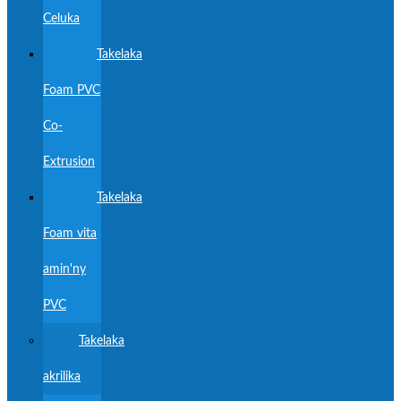
Celuka
Takelaka
Foam PVC
Co-
Extrusion
Takelaka
Foam vita
amin'ny
PVC
Takelaka
akrilika