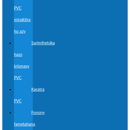
PVC
miraikitra
ho azy
Sarimihetsika
hazo
krismasy
PVC
Karatra
PVC
Fonony
fametahana