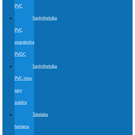
PVC
Sarimihetsika
PVC
voarakotra
PVDC
Sarimihetsika
PVC misy
sary
sokitra
Takelaka
henjana