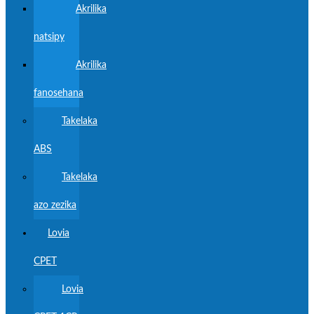
Akrilika
natsipy
Akrilika
fanosehana
Takelaka
ABS
Takelaka
azo zezika
Lovia
CPET
Lovia