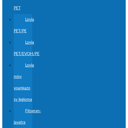
PET
Lovia
PET/PE
Lovia
PET/EVOH/PE
Lovia
misy
voankazo
sy legioma
Fitoeran-
javatra