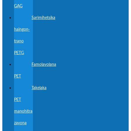
GAG
Sarimihetsika
haingon-
trano
PETG
Famolavolana
PET
Takelaka
PET
manohitra
zavona