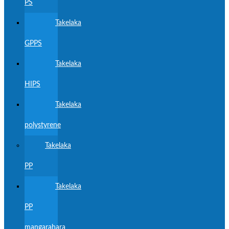
PS
Takelaka
GPPS
Takelaka
HIPS
Takelaka
polystyrene
Takelaka
PP
Takelaka
PP
mangarahara