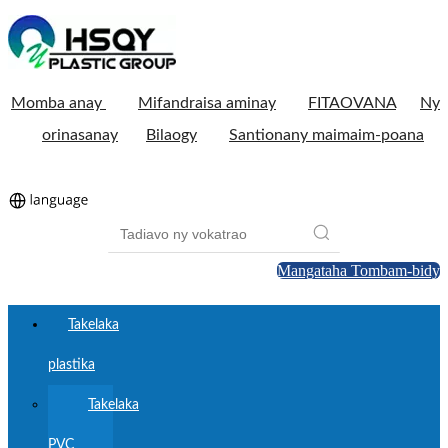
Momba anay
Mifandraisa aminay
FITAOVANA
Ny
orinasanay
Bilaogy
Santionany maimaim-poana
Mangataha Tombam-bidy
Takelaka
plastika
Takelaka
PVC