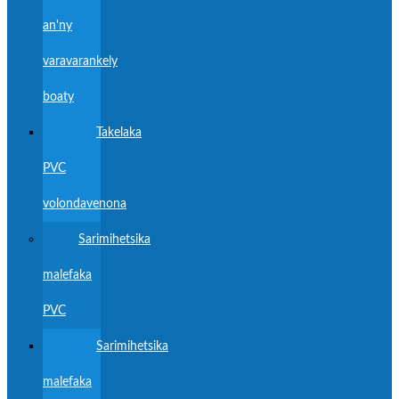
an'ny
varavarankely
boaty
Takelaka
PVC
volondavenona
Sarimihetsika
malefaka
PVC
Sarimihetsika
malefaka