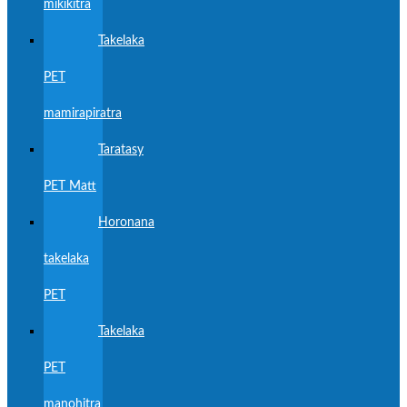
mikikitra
Takelaka
PET
mamirapiratra
Taratasy
PET Matt
Horonana
takelaka
PET
Takelaka
PET
manohitra