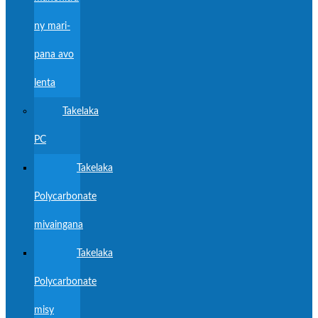
ny mari-
pana avo
lenta
Takelaka
PC
Takelaka
Polycarbonate
mivaingana
Takelaka
Polycarbonate
misy