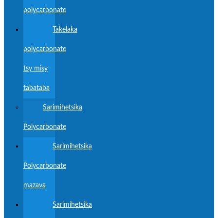
polycarbonate
Takelaka
polycarbonate
tsy misy
tabataba
Sarimihetsika
Polycarbonate
Sarimihetsika
Polycarbonate
mazava
Sarimihetsika