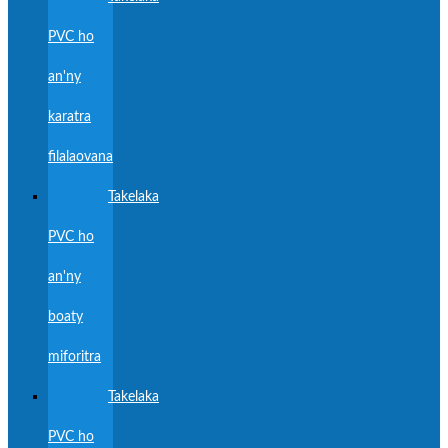
PVC ho
an'ny
karatra
filalaovana
Takelaka
PVC ho
an'ny
boaty
miforitra
Takelaka
PVC ho