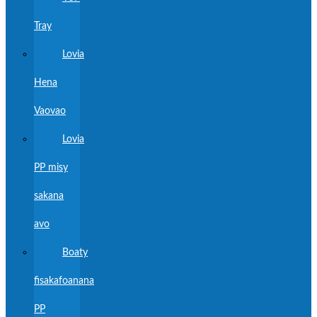
Tray
Lovia
Hena
Vaovao
Lovia
PP misy
sakana
avo
Boaty
fisakafoanana
PP