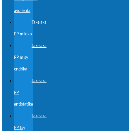
avo lenta
Takelaka
PP miloko
Takelaka
PP misy
endrika
Takelaka
PP
antistatika
Takelaka
PP tsy