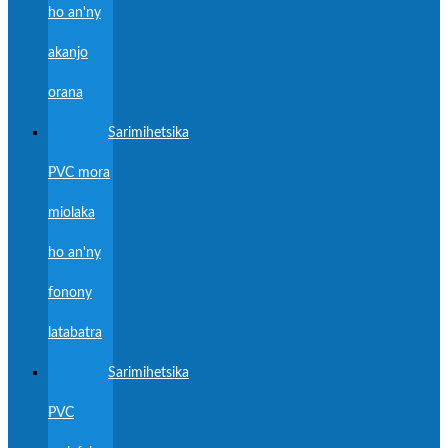
ho an'ny
akanjo
orana
Sarimihetsika
PVC mora
miolaka
ho an'ny
fonony
latabatra
Sarimihetsika
PVC