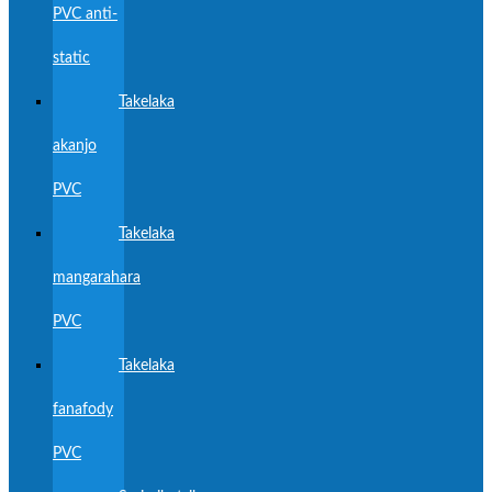
PVC anti-
static
Takelaka
akanjo
PVC
Takelaka
mangarahara
PVC
Takelaka
fanafody
PVC