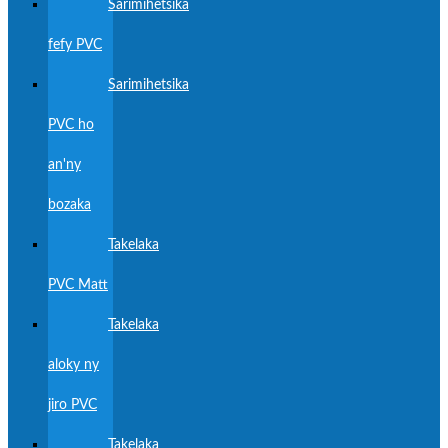
Sarimihetsika
fefy PVC
Sarimihetsika
PVC ho
an'ny
bozaka
Takelaka
PVC Matt
Takelaka
aloky ny
jiro PVC
Takelaka