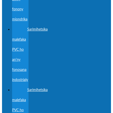
fonony
miondrika
Sarimihetsika
malefaka
PVC ho
an'ny
fonosana
indostrialy
Sarimihetsika
malefaka
PVC ho