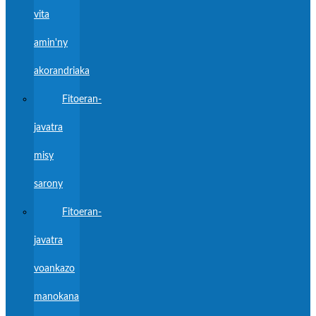
vita
amin'ny
akorandriaka
Fitoeran-
javatra
misy
sarony
Fitoeran-
javatra
voankazo
manokana