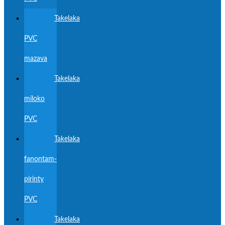
Takelaka
PVC
mazava
Takelaka
miloko
PVC
Takelaka
fanontam-
pirinty
PVC
Takelaka