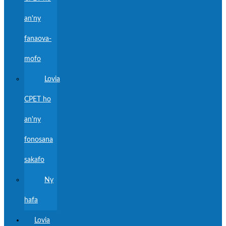
an'ny
fanaova-
mofo
Lovia
CPET ho
an'ny
fonosana
sakafo
Ny
hafa
Lovia