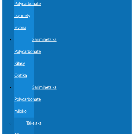
Polycarbonate
tsy mety
levona
Sarimihetsika
Polycarbonate
Kilasy
Optika
Sarimihetsika
Polycarbonate
miloko
Takelaka