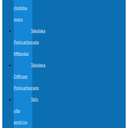
rindrina
maro
Takelaka
Polycarbonate
Mikorisa
Takelaka
Diffuser
Polycarbonate
Tafo
vita
amin'ny