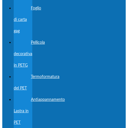
Foglio
di carta
gag
Pellicola
decorativa
in PETG
Termoformatura
del PET
Antiappannamento
Lastra in
PET