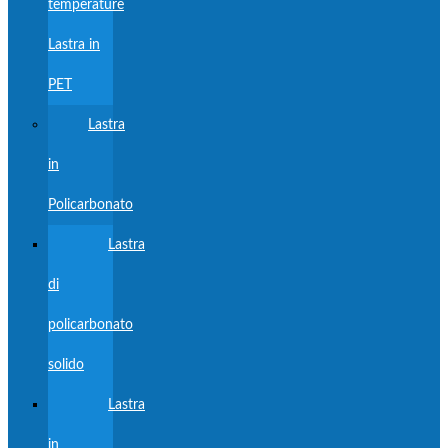
temperature
Lastra in
PET
Lastra
in
Policarbonato
Lastra
di
policarbonato
solido
Lastra
in