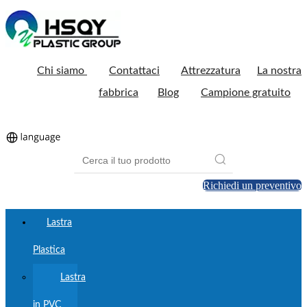
Chi siamo
Contattaci
Attrezzatura
La nostra
fabbrica
Blog
Campione gratuito
Richiedi un preventivo
Lastra
Plastica
Lastra
in PVC