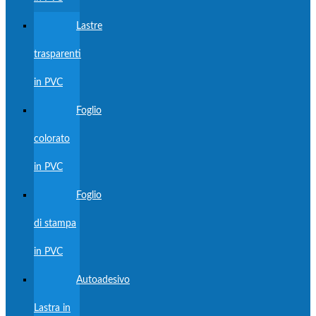
Lastre
trasparenti
in PVC
Foglio
colorato
in PVC
Foglio
di stampa
in PVC
Autoadesivo
Lastra in