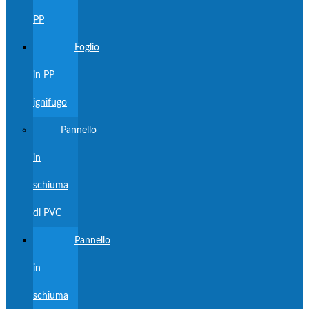
PP
Foglio
in PP
ignifugo
Pannello
in
schiuma
di PVC
Pannello
in
schiuma