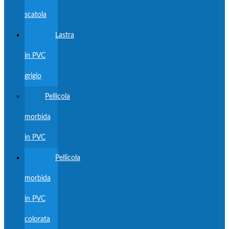
scatola
Lastra
in PVC
grigio
Pellicola
morbida
in PVC
Pellicola
morbida
in PVC
colorata