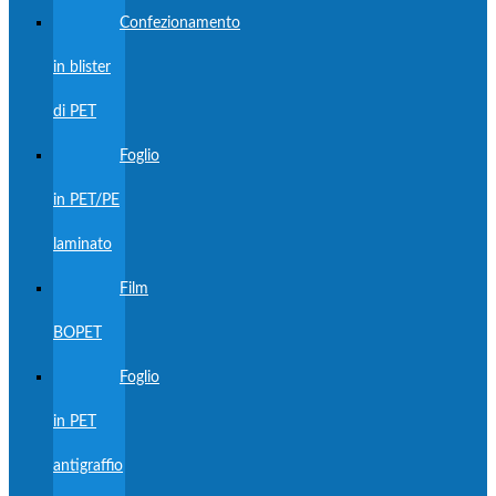
Confezionamento
in blister
di PET
Foglio
in PET/PE
laminato
Film
BOPET
Foglio
in PET
antigraffio