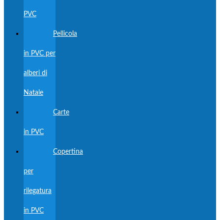
PVC
Pellicola
in PVC per
alberi di
Natale
Carte
in PVC
Copertina
per
rilegatura
in PVC