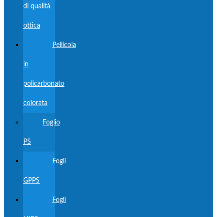
di qualità
ottica
Pellicola
in
policarbonato
colorata
Foglio
PS
Fogli
GPPS
Fogli