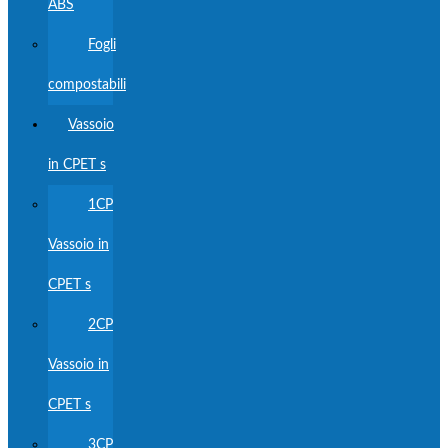
ABS
Fogli
compostabili
Vassoio
in CPET s
1CP
Vassoio in
CPET s
2CP
Vassoio in
CPET s
3CP