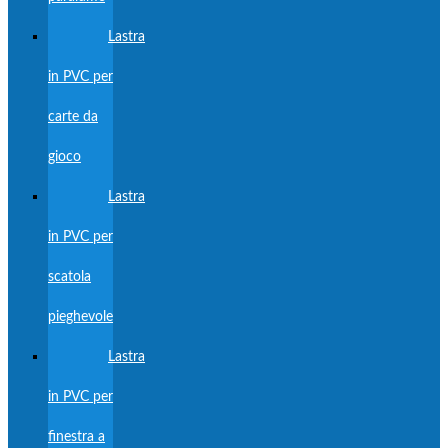
Lastra
in PVC per
carte da
gioco
Lastra
in PVC per
scatola
pieghevole
Lastra
in PVC per
finestra a