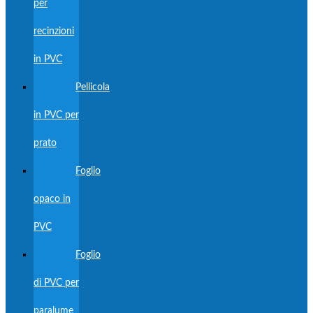
per
recinzioni
in PVC
Pellicola
in PVC per
prato
Foglio
opaco in
PVC
Foglio
di PVC per
paralume