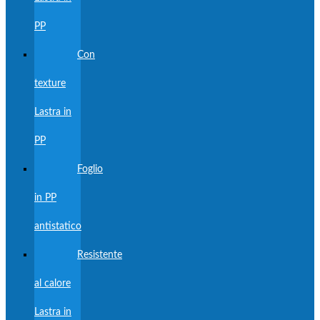
PP
Con
texture
Lastra in
PP
Foglio
in PP
antistatico
Resistente
al calore
Lastra in