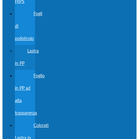
HIPS
Fogli
di
polistirolo
Lastra
in PP
Foglio
in PP ad
alta
trasparenza
Colorati
Lastra in