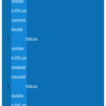
morbida
in PVC per
coperture
flessibili
Pellicola
morbida
in PVC per
imballaggi
industriali
Pellicola
morbida
in PVC per