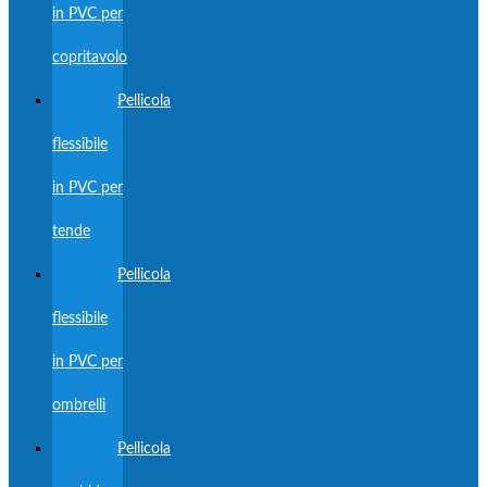
in PVC per
copritavolo
Pellicola
flessibile
in PVC per
tende
Pellicola
flessibile
in PVC per
ombrelli
Pellicola