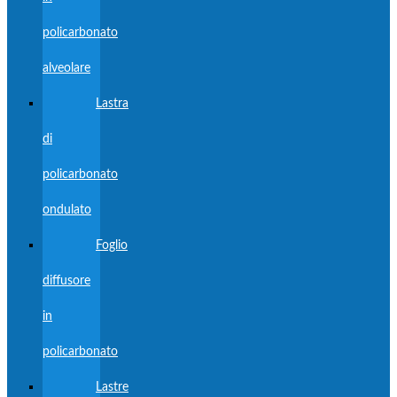
policarbonato
alveolare
Lastra
di
policarbonato
ondulato
Foglio
diffusore
in
policarbonato
Lastre