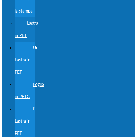
la stampa
Lastra
in PET
Un
Lastra in
PET
Foglio
in PETG
R
Lastra in
PET