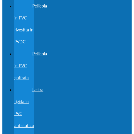
Pellicola
in PVC
rivestita in
PVDC
Pellicola
in PVC
goffrata
Lastra
rigida in
PVC
antistatico