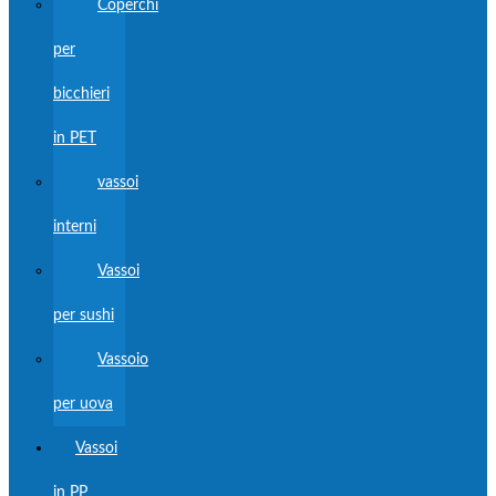
Coperchi
per
bicchieri
in PET
vassoi
interni
Vassoi
per sushi
Vassoio
per uova
Vassoi
in PP