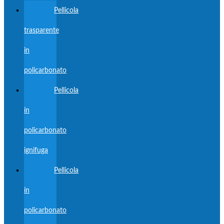
Pellicola
trasparente
in
policarbonato
Pellicola
in
policarbonato
ignifuga
Pellicola
in
policarbonato