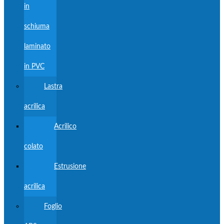
in
schiuma
laminato
in PVC
Lastra
acrilica
Acrilico
colato
Estrusione
acrilica
Foglio