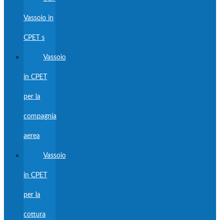
Vassoio in
CPET s
Vassoio
in CPET
per la
compagnia
aerea
Vassoio
in CPET
per la
cottura