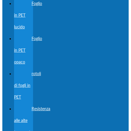
Foglio
in PET
lucido
Foglio
in PET
opaco
rotoli
di fogli in
PET
Resistenza
alle alte