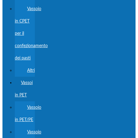
Vassoio
in CPET
per il
confezionamento
dei pasti
Altri
Vassoi
in PET
Vassoio
in PET/PE
Vassoio