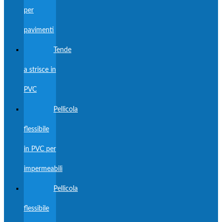
per
pavimenti
Tende
a strisce in
PVC
Pellicola
flessibile
in PVC per
impermeabili
Pellicola
flessibile