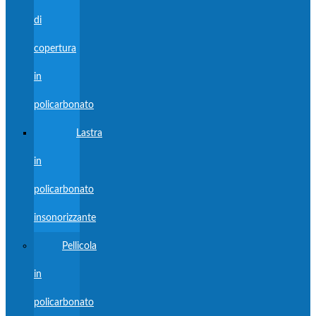
di
copertura
in
policarbonato
Lastra
in
policarbonato
insonorizzante
Pellicola
in
policarbonato