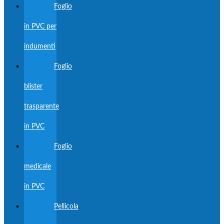
Foglio
in PVC per
indumenti
Foglio
blister
trasparente
in PVC
Foglio
medicale
in PVC
Pellicola