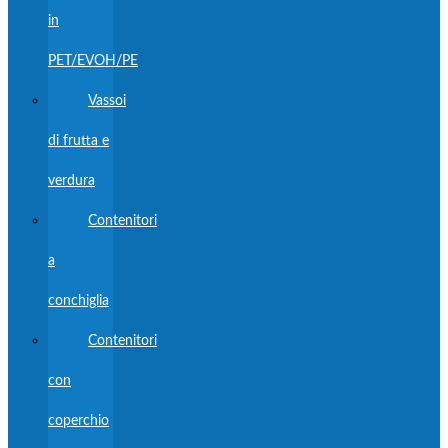
in
PET/EVOH/PE
Vassoi
di frutta e
verdura
Contenitori
a
conchiglia
Contenitori
con
coperchio