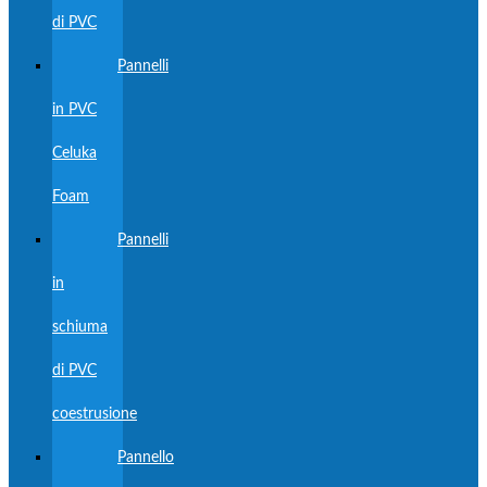
di PVC
Pannelli
in PVC
Celuka
Foam
Pannelli
in
schiuma
di PVC
coestrusione
Pannello