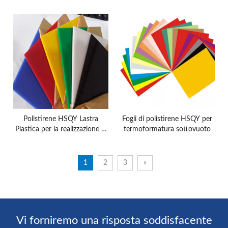
foglio di plastica per taglio
di fogli di polistirene per
laser.
imballaggi alimentari
Polistirene HSQY Lastra
Fogli di polistirene HSQY per
Plastica per la realizzazione di
termoformatura sottovuoto
modelli
1
2
3
»
Vi forniremo una risposta soddisfacente