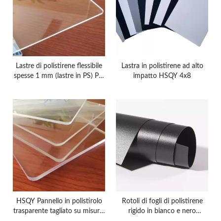
Lastre di polistirene flessibile
Lastra in polistirene ad alto
spesse 1 mm (lastre in PS) PS,
impatto HSQY 4x8
ABS, PP, PE, PVC, Produttori
HSQY Pannello in polistirolo
Rotoli di fogli di polistirene
trasparente tagliato su misura,
rigido in bianco e nero
lettere pubblicitarie in PS,
personalizzati HSQY / Rotolo