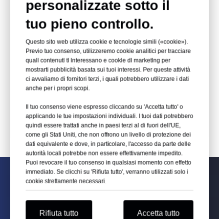
personalizzate sotto il
simile al vetro e possono essere facilmente
modellate in diverse forme. Sono ampiamente
tuo pieno controllo.
utilizzate in numerose applicazioni, come ad
esempio negli imballaggi alimentari trasparenti
e nei giocattoli.
Questo sito web utilizza cookie e tecnologie simili («cookie»).
Previo tuo consenso, utilizzeremo cookie analitici per tracciare
Foglio di polistirene per
quali contenuti ti interessano e cookie di marketing per
mostrarti pubblicità basata sui tuoi interessi. Per queste attività
ci avvaliamo di fornitori terzi, i quali potrebbero utilizzare i dati
uso generale
anche per i propri scopi.
Il tuo consenso viene espresso cliccando su 'Accetta tutto' o
Foglio GPPS
applicando le tue impostazioni individuali. I tuoi dati potrebbero
quindi essere trattati anche in paesi terzi al di fuori dell'UE,
come gli Stati Uniti, che non offrono un livello di protezione dei
dati equivalente e dove, in particolare, l'accesso da parte delle
autorità locali potrebbe non essere effettivamente impedito.
Puoi revocare il tuo consenso in qualsiasi momento con effetto
immediato. Se clicchi su 'Rifiuta tutto', verranno utilizzati solo i
PROCESSO DI
cookie strettamente necessari.
PRODUZIONE
Rifiuta tutto
Accetta tutto