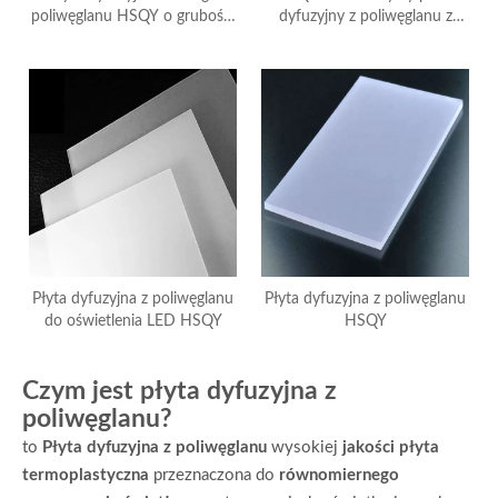
poliwęglanu HSQY o grubości
dyfuzyjny z poliwęglanu z
0,5 mm i grubości 1 mm
oświetleniem LED
Płyta dyfuzyjna z poliwęglanu
Płyta dyfuzyjna z poliwęglanu
do oświetlenia LED HSQY
HSQY
Czym jest płyta dyfuzyjna z
poliwęglanu?
to
Płyta dyfuzyjna z poliwęglanu
wysokiej
jakości płyta
termoplastyczna
przeznaczona do
równomiernego