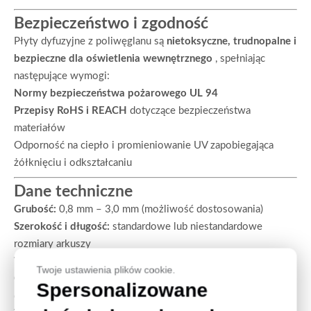
Bezpieczeństwo i zgodność
Płyty dyfuzyjne z poliwęglanu są
nietoksyczne, trudnopalne i
bezpieczne dla oświetlenia wewnętrznego
, spełniając
następujące wymogi:
Normy bezpieczeństwa pożarowego UL 94
Przepisy RoHS i REACH
dotyczące bezpieczeństwa
materiałów
Odporność na ciepło i promieniowanie UV zapobiegająca
żółknięciu i odkształcaniu
Dane techniczne
Grubość:
0,8 mm – 3,0 mm (możliwość dostosowania)
Szerokość i długość:
standardowe lub niestandardowe
rozmiary arkuszy
Wykończenie powierzchni:
matowe, mrożone lub wzorzyste
Twoje ustawienia plików cookie.
Opcje kolorystyczne:
biały, opalowy lub niestandardowe
Spersonalizowane
odcienie