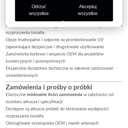
poliwęglanu HSQY?
Odrzuć
Akceptuj
Dostawa bezpośrednio z fabryki, zapewniająca stałą jakość i
wszystkie
wszystkie
konkurencyjne ceny
Możliwość dostosowania grubości, szerokości, wykończenia i
rozproszenia światła
Opcje trudnopalne i odporne na promieniowanie UV
zapewniające bezpieczne i długotrwałe użytkowanie
Zamówienia hurtowe i wsparcie OEM dla projektów
komercyjnych i przemysłowych
Eksperckie doradztwo techniczne w zakresie zastosowań
oświetleniowych
Zamówienia i prośby o próbki
Elastyczne
minimalne ilości zamówienia
w zależności od
rozmiaru arkusza i specyfikacji
Dostępne są arkusze próbek do testowania wydajności
rozpraszania światła
Obsługiwane rozwiązania OEM i marek własnych