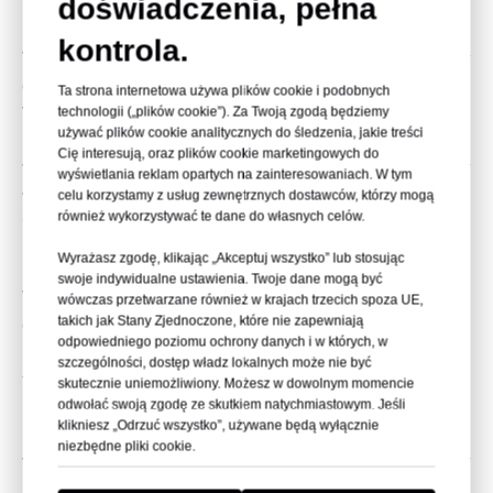
doświadczenia, pełna
Transmisja światła:
Zoptymalizowana pod kątem
równomiernego rozproszenia
kontrola.
Termoformowalny:
Kompatybilny z gięciem i formowaniem w
celu tworzenia niestandardowych projektów
Ta strona internetowa używa plików cookie i podobnych
technologii („plików cookie”). Za Twoją zgodą będziemy
Trwałość:
Wysoka odporność na uderzenia i promieniowanie
używać plików cookie analitycznych do śledzenia, jakie treści
UV umożliwia długotrwałe użytkowanie
Cię interesują, oraz plików cookie marketingowych do
wyświetlania reklam opartych na zainteresowaniach. W tym
Zrównoważony rozwój i kwestie
celu korzystamy z usług zewnętrznych dostawców, którzy mogą
środowiskowe
również wykorzystywać te dane do własnych celów.
Materiał nadający się do recyklingu:
Poliwęglan można
Wyrażasz zgodę, klikając „Akceptuj wszystko” lub stosując
poddać recyklingowi w ramach programów przemysłowych
swoje indywidualne ustawienia. Twoje dane mogą być
Trwałe i długotrwałe:
zmniejsza ilość odpadów i
wówczas przetwarzane również w krajach trzecich spoza UE,
takich jak Stany Zjednoczone, które nie zapewniają
częstotliwość wymiany
odpowiedniego poziomu ochrony danych i w których, w
Lekka konstrukcja:
zmniejsza ślad węglowy podczas
szczególności, dostęp władz lokalnych może nie być
transportu
skutecznie uniemożliwiony. Możesz w dowolnym momencie
odwołać swoją zgodę ze skutkiem natychmiastowym. Jeśli
Produkcja przyjazna dla środowiska:
zgodna ze światowymi
klikniesz „Odrzuć wszystko”, używane będą wyłącznie
normami ochrony środowiska
niezbędne pliki cookie.
Dlaczego warto wybrać dyfuzory z