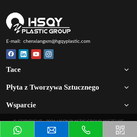
E-mail:
chenxiangxm@hgqyplastic.com
Tace
Płyta z Tworzywa Sztucznego
Wsparcie
© COPYRIGHT
2026
HSQY PLASTIC GROUP. WSZELKIE
PRAWA ZASTRZEŻONE.