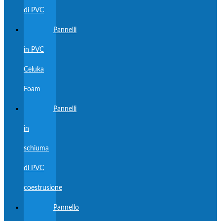
di PVC
Pannelli
in PVC
Celuka
Foam
Pannelli
in
schiuma
di PVC
coestrusione
Pannello