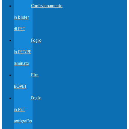
Confezionamento
in blister
di PET
Foglio
in PET/PE
laminato
Film
BOPET
Foglio
in PET
antigraffio