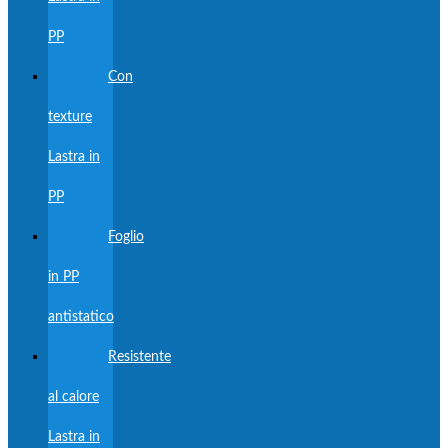
PP
Con
texture
Lastra in
PP
Foglio
in PP
antistatico
Resistente
al calore
Lastra in