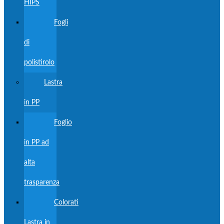
HIPS
Fogli
di
polistirolo
Lastra
in PP
Foglio
in PP ad
alta
trasparenza
Colorati
Lastra in