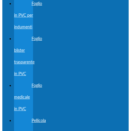
Foglio
in PVC per
indumenti
Foglio
blister
trasparente
in PVC
Foglio
medicale
in PVC
Pellicola