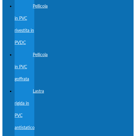
Pellicola
in PVC
rivestita in
PVDC
Pellicola
in PVC
goffrata
Lastra
rigida in
PVC
antistatico