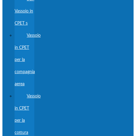
Vassoio in
CPET s
Vassoio
in CPET
per la
compagnia
aerea
Vassoio
in CPET
per la
cottura