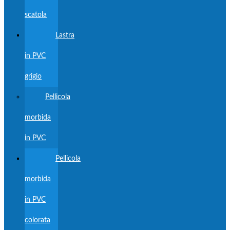
scatola
Lastra
in PVC
grigio
Pellicola
morbida
in PVC
Pellicola
morbida
in PVC
colorata