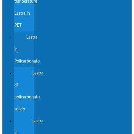
temperature
Lastra in
PET
Lastra
in
Policarbonato
Lastra
di
policarbonato
solido
Lastra
in