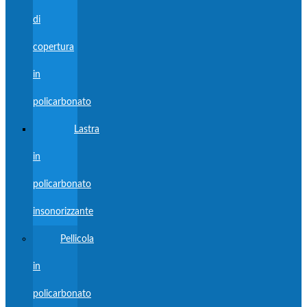
di
copertura
in
policarbonato
Lastra
in
policarbonato
insonorizzante
Pellicola
in
policarbonato