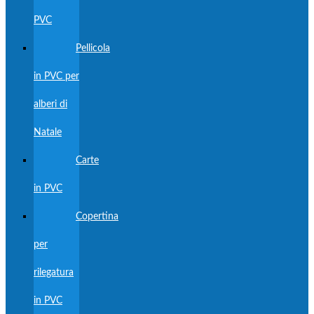
PVC
Pellicola
in PVC per
alberi di
Natale
Carte
in PVC
Copertina
per
rilegatura
in PVC