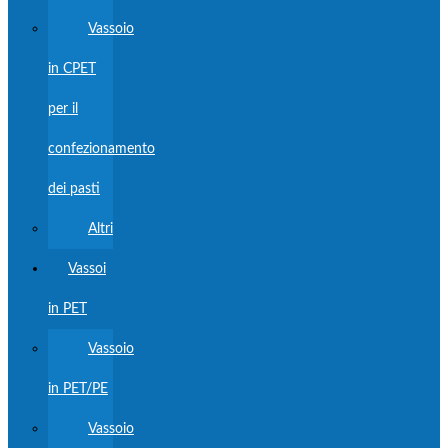
Vassoio
in CPET
per il
confezionamento
dei pasti
Altri
Vassoi
in PET
Vassoio
in PET/PE
Vassoio