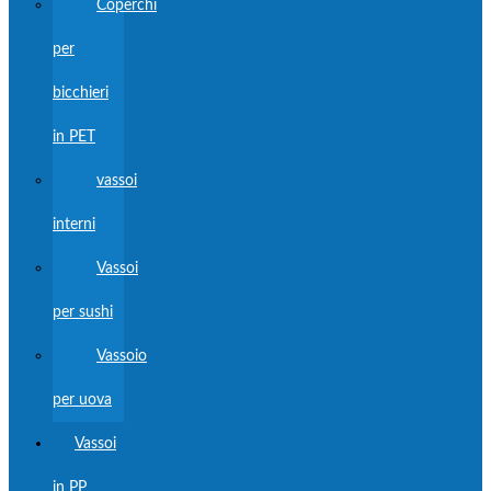
Coperchi
per
bicchieri
in PET
vassoi
interni
Vassoi
per sushi
Vassoio
per uova
Vassoi
in PP