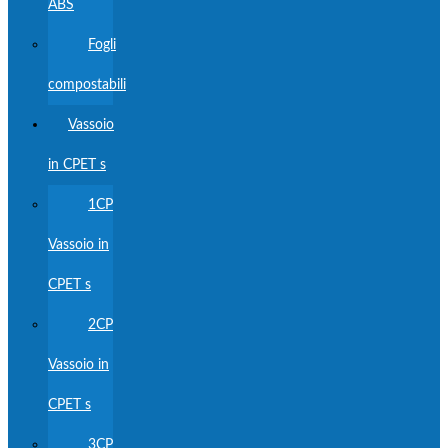
ABS
Fogli
compostabili
Vassoio
in CPET s
1CP
Vassoio in
CPET s
2CP
Vassoio in
CPET s
3CP