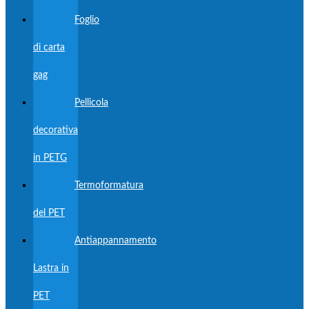
Foglio
di carta
gag
Pellicola
decorativa
in PETG
Termoformatura
del PET
Antiappannamento
Lastra in
PET