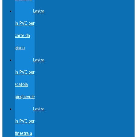
Lastra
in PVC per
carte da
gioco
Lastra
in PVC per
scatola
pieghevole
Lastra
in PVC per
finestra a