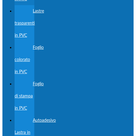
Lastre
trasparenti
in PVC
Foglio
colorato
in PVC
Foglio
di stampa
in PVC
Autoadesivo
Lastra in