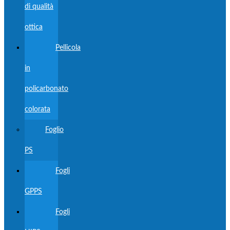
di qualità
ottica
Pellicola
in
policarbonato
colorata
Foglio
PS
Fogli
GPPS
Fogli