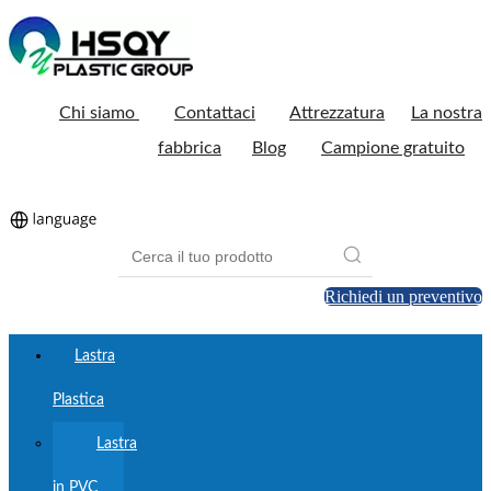
Chi siamo
Contattaci
Attrezzatura
La nostra
fabbrica
Blog
Campione gratuito
Richiedi un preventivo
Lastra
Plastica
Lastra
in PVC