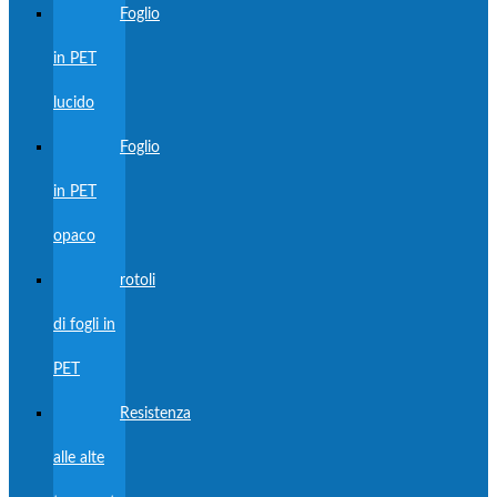
Foglio
in PET
lucido
Foglio
in PET
opaco
rotoli
di fogli in
PET
Resistenza
alle alte