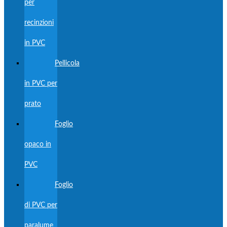
per
recinzioni
in PVC
Pellicola
in PVC per
prato
Foglio
opaco in
PVC
Foglio
di PVC per
paralume