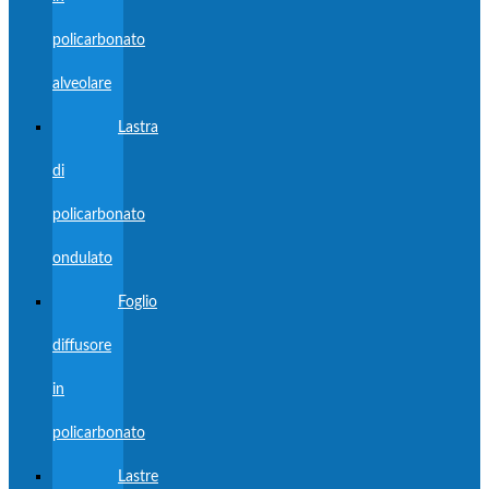
policarbonato
alveolare
Lastra
di
policarbonato
ondulato
Foglio
diffusore
in
policarbonato
Lastre