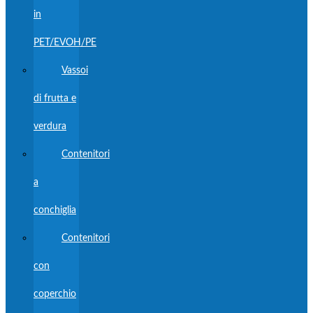
in
PET/EVOH/PE
Vassoi
di frutta e
verdura
Contenitori
a
conchiglia
Contenitori
con
coperchio