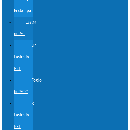
la stampa
Lastra
in PET
Un
Lastra in
PET
Foglio
in PETG
R
Lastra in
PET