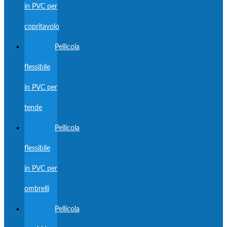
in PVC per
copritavolo
Pellicola
flessibile
in PVC per
tende
Pellicola
flessibile
in PVC per
ombrelli
Pellicola