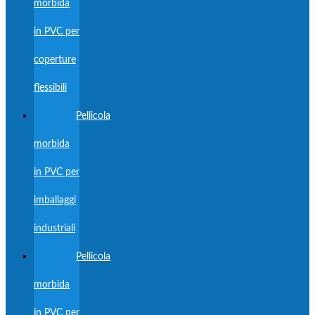
morbida
in PVC per
coperture
flessibili
Pellicola
morbida
in PVC per
imballaggi
industriali
Pellicola
morbida
in PVC per