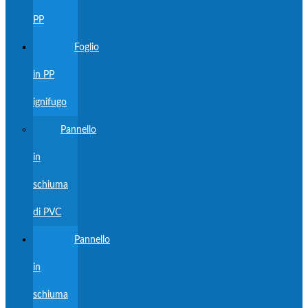
PP
Foglio
in PP
ignifugo
Pannello
in
schiuma
di PVC
Pannello
in
schiuma