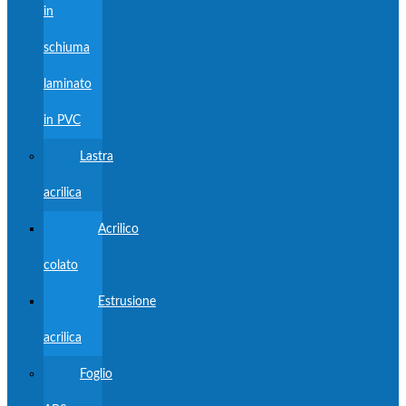
in
schiuma
laminato
in PVC
Lastra
acrilica
Acrilico
colato
Estrusione
acrilica
Foglio