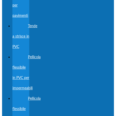
per
pavimenti
Tende
a strisce in
PVC
Pellicola
flessibile
in PVC per
impermeabili
Pellicola
flessibile