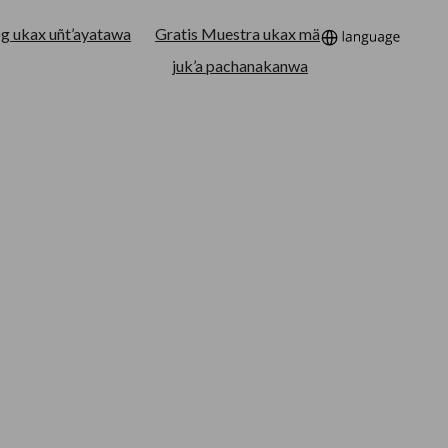
g ukax uñt’ayatawa
Gratis Muestra ukax mä
juk’a pachanakanwa