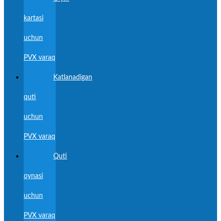
kartasi
uchun
PVX varaq
Katlanadigan
quti
uchun
PVX varaq
Quti
oynasi
uchun
PVX varaq