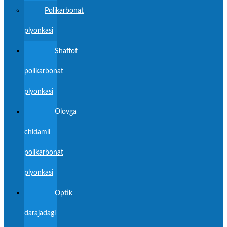
Polikarbonat
plyonkasi
Shaffof
polikarbonat
plyonkasi
Olovga
chidamli
polikarbonat
plyonkasi
Optik
darajadagi