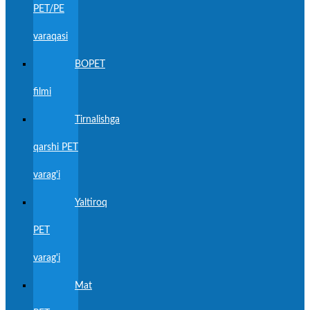
PET/PE
varaqasi
BOPET
filmi
Tirnalishga
qarshi PET
varag'i
Yaltiroq
PET
varag'i
Mat