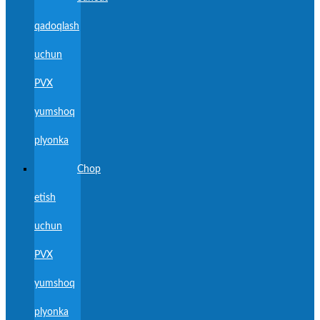
qadoqlash
uchun
PVX
yumshoq
plyonka
Chop
etish
uchun
PVX
yumshoq
plyonka