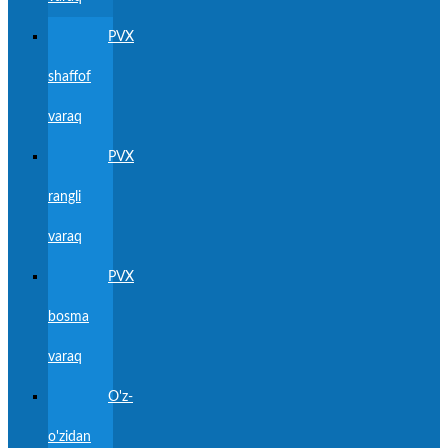
PVX
shaffof
varaq
PVX
rangli
varaq
PVX
bosma
varaq
O'z-
o'zidan