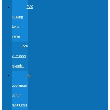
PVX
kulrang
taxta
varag'i
PVX
yumshoq
plyonka
Pol
qoplamasi
uchun
rangli PVX