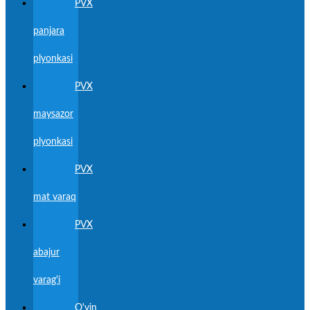
PVX
panjara
plyonkasi
PVX
maysazor
plyonkasi
PVX
mat varaq
PVX
abajur
varag'i
O'yin