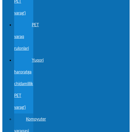
PET
varag'i
PET
varaq
rulonlari
Yuqori
haroratga
chidamlilik
PET
varag'i
Kompyuter
varaqasi