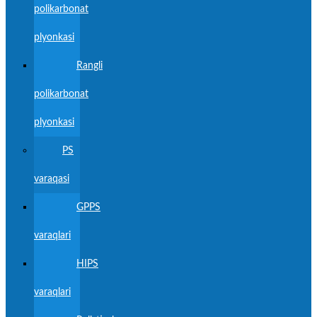
polikarbonat
plyonkasi
Rangli
polikarbonat
plyonkasi
PS
varaqasi
GPPS
varaqlari
HIPS
varaqlari