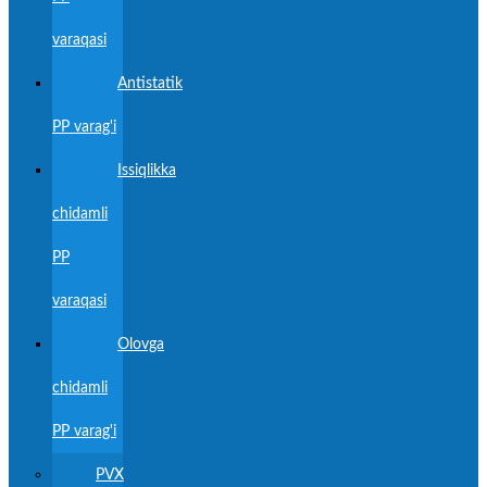
varaqasi
Antistatik
PP varag'i
Issiqlikka
chidamli
PP
varaqasi
Olovga
chidamli
PP varag'i
PVX