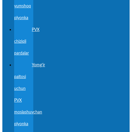
yumshoq
plyonka
PVX
chiziqli
pardalar
Yomg'ir
paltosi
uchun
PVX
moslashuvchan
plyonka