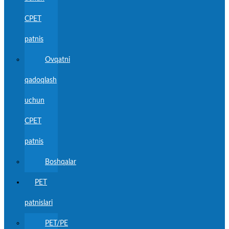
CPET
patnis
Ovqatni
qadoqlash
uchun
CPET
patnis
Boshqalar
PET
patnislari
PET/PE