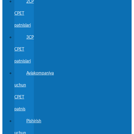
2CP
CPET
patnislari
3CP
CPET
patnislari
Aviakompaniya
uchun
CPET
patnis
Pishirish
uchun