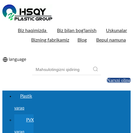
Biz haqimizda
Biz bilan bog'lanish
Uskunalar
Bizning fabrikamiz
Blog
Bepul namuna
Narxni oling
Plastik
varaq
PVX
varaq