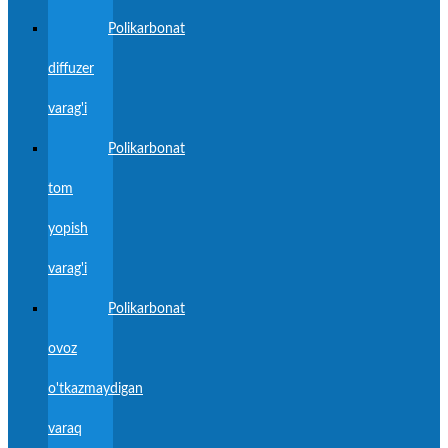
Polikarbonat
diffuzer
varag'i
Polikarbonat
tom
yopish
varag'i
Polikarbonat
ovoz
o'tkazmaydigan
varaq