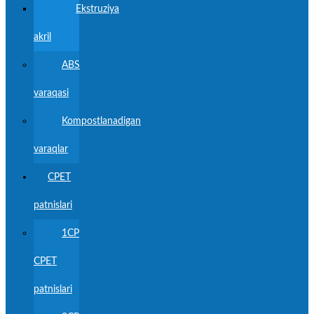
Ekstruziya
akril
ABS
varaqasi
Kompostlanadigan
varaqlar
CPET
patnislari
1CP
CPET
patnislari