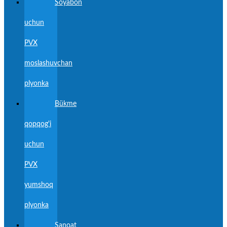
Soyabon
uchun
PVX
moslashuvchan
plyonka
Bükme
qopqog'i
uchun
PVX
yumshoq
plyonka
Sanoat