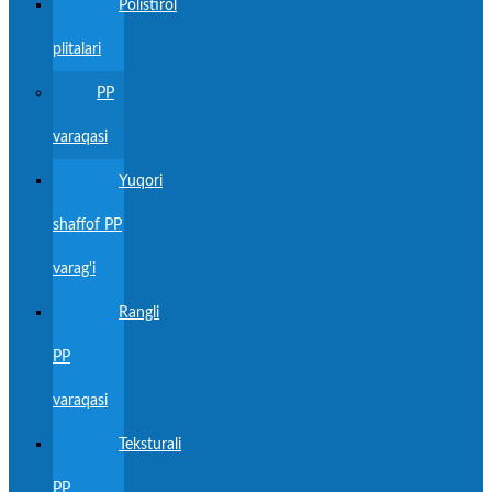
Polistirol
plitalari
PP
varaqasi
Yuqori
shaffof PP
varag'i
Rangli
PP
varaqasi
Teksturali
PP