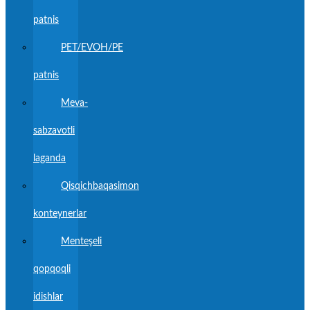
patnis
PET/EVOH/PE
patnis
Meva-
sabzavotli
laganda
Qisqichbaqasimon
konteynerlar
Menteşeli
qopqoqli
idishlar