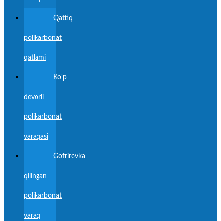
Qattiq
polikarbonat
qatlami
Ko'p
devorli
polikarbonat
varaqasi
Gofrirovka
qilingan
polikarbonat
varaq