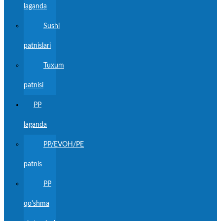
laganda
Sushi
patnislari
Tuxum
patnisi
PP
laganda
PP/EVOH/PE
patnis
PP
qo'shma