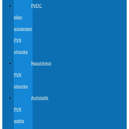
PVDC
bilan
qoplangan
PVX
plyonka
Naqshinkor
PVX
plyonka
Antistatik
PVX
qattiq