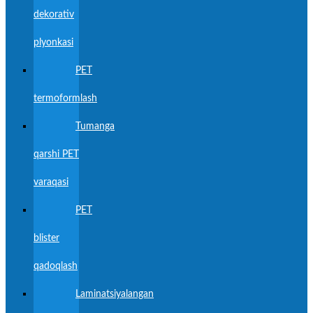
dekorativ
plyonkasi
PET
termoformlash
Tumanga
qarshi PET
varaqasi
PET
blister
qadoqlash
Laminatsiyalangan