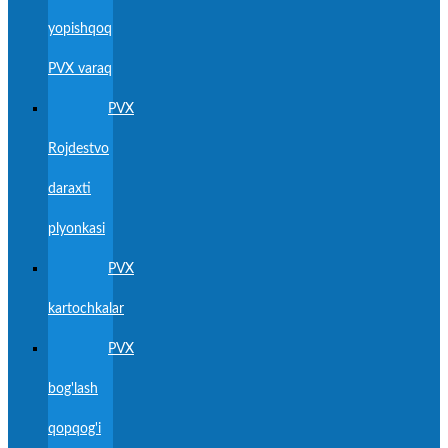
yopishqoq
PVX varaq
PVX
Rojdestvo
daraxti
plyonkasi
PVX
kartochkalar
PVX
bog'lash
qopqog'i