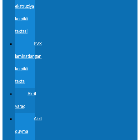
ekstruziya
ko'pikli
taxtasi
PVX
laminatlangan
ko'pikli
taxta
Akril
varaq
Akril
quyma