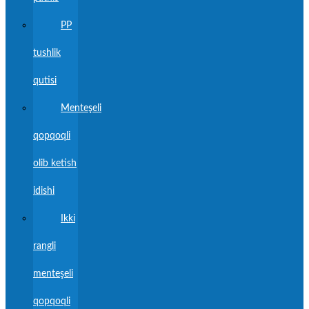
PP
tushlik
qutisi
Menteşeli
qopqoqli
olib ketish
idishi
Ikki
rangli
menteşeli
qopqoqli