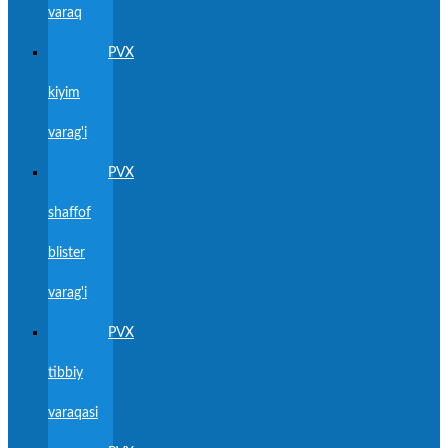
varaq
PVX
kiyim
varag'i
PVX
shaffof
blister
varag'i
PVX
tibbiy
varaqasi