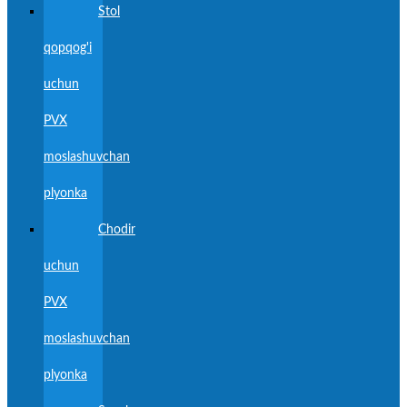
Stol
qopqog'i
uchun
PVX
moslashuvchan
plyonka
Chodir
uchun
PVX
moslashuvchan
plyonka