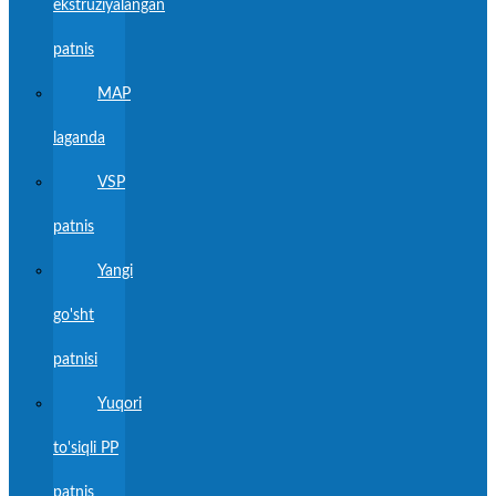
ekstruziyalangan
patnis
MAP
laganda
VSP
patnis
Yangi
go'sht
patnisi
Yuqori
to'siqli PP
patnis