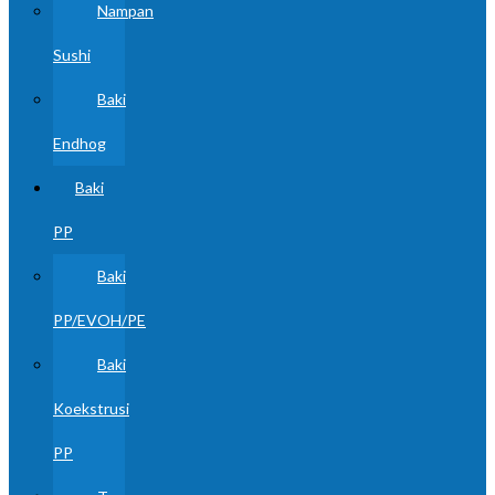
Nampan
Sushi
Baki
Endhog
Baki
PP
Baki
PP/EVOH/PE
Baki
Koekstrusi
PP