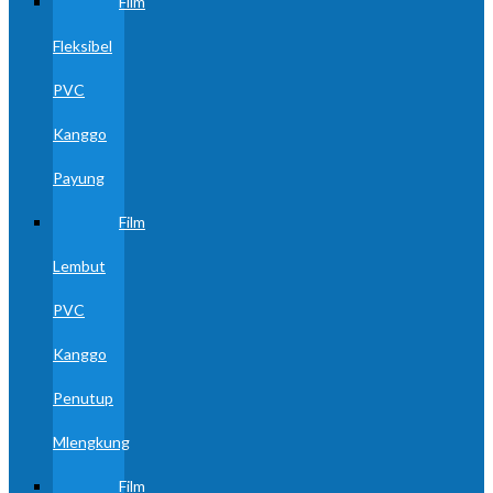
Film
Fleksibel
PVC
Kanggo
Payung
Film
Lembut
PVC
Kanggo
Penutup
Mlengkung
Film