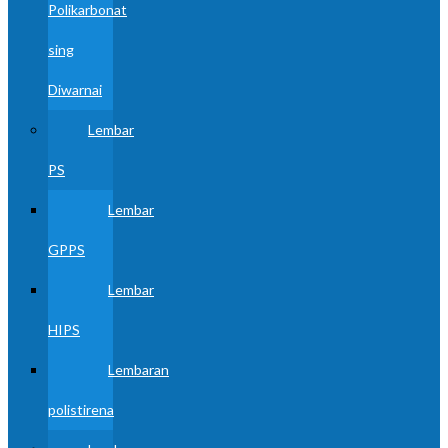
Polikarbonat
sing
Diwarnai
Lembar
PS
Lembar
GPPS
Lembar
HIPS
Lembaran
polistirena