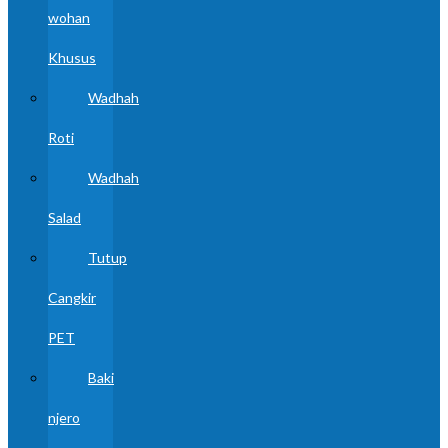
wohan
Khusus
Wadhah
Roti
Wadhah
Salad
Tutup
Cangkir
PET
Baki
njero