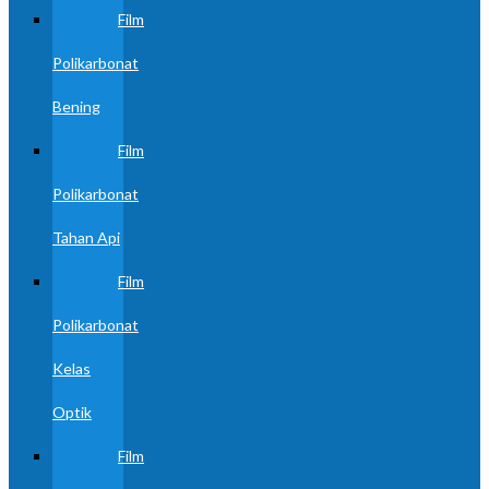
Film
Polikarbonat
Bening
Film
Polikarbonat
Tahan Api
Film
Polikarbonat
Kelas
Optik
Film