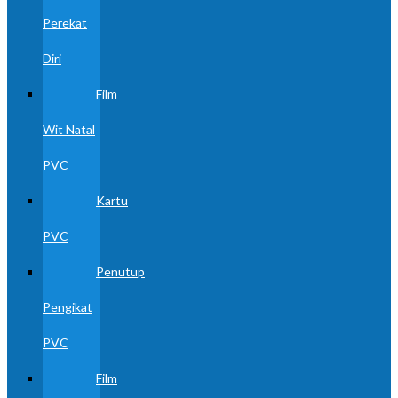
Perekat
Diri
Film
Wit Natal
PVC
Kartu
PVC
Penutup
Pengikat
PVC
Film