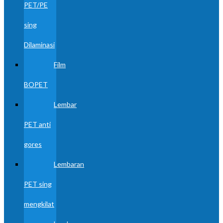
PET/PE
sing
Dilaminasi
Film
BOPET
Lembar
PET anti
gores
Lembaran
PET sing
mengkilat