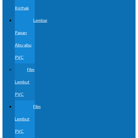
Kothak
Lembar
Papan
Abu-abu
PVC
Film
Lembut
PVC
Film
Lembut
PVC