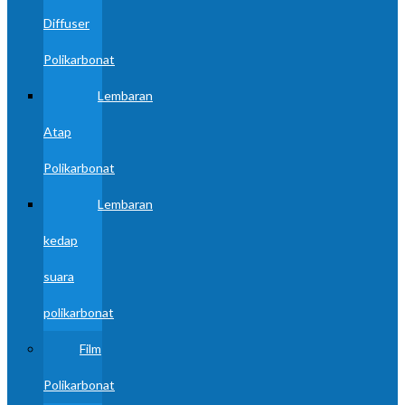
Diffuser
Polikarbonat
Lembaran
Atap
Polikarbonat
Lembaran
kedap
suara
polikarbonat
Film
Polikarbonat