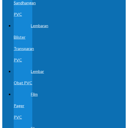
Sandhangan
PVC
Lembaran
Blister
Transparan
PVC
Lembar
Obat PVC
Film
Pager
PVC