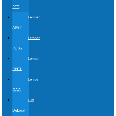
PET
Lembar
APET
Lembar
PETG
Lembar
RPET
Lembar
GAG
Film
Dekoratif