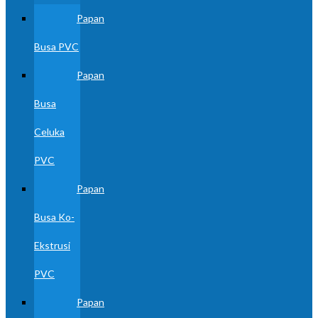
Papan
Busa PVC
Papan
Busa
Celuka
PVC
Papan
Busa Ko-
Ekstrusi
PVC
Papan