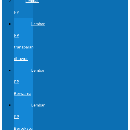
Lembar
PP
Lembar
PP
transparan
dhuwur
Lembar
PP
Berwarna
Lembar
PP
Bertekstur