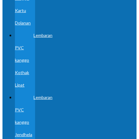
Kartu
Dolanan
Lembaran
PVC
kanggo
Kothak
Lipat
Lembaran
PVC
kanggo
Jendhela