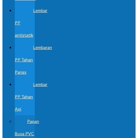
Lembar
PP
antistatik
Lembaran
PP Tahan
Panas
Lembar
PP Tahan
Api
Papan
Busa PVC