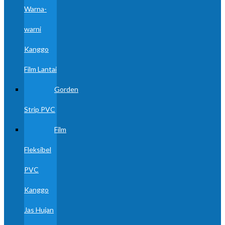
Warna-
warni
Kanggo
Film Lantai
Gorden
Strip PVC
Film
Fleksibel
PVC
Kanggo
Jas Hujan