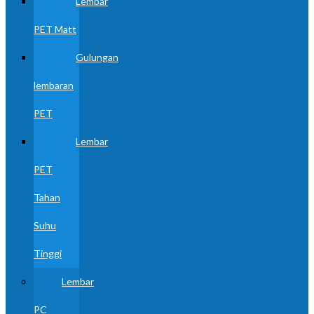
Lembar
PET Matt
Gulungan
lembaran
PET
Lembar
PET
Tahan
Suhu
Tinggi
Lembar
PC