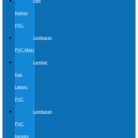
Film
Kebon
PVC
Lembaran
PVC Matt
Lembar
Kap
Lampu
PVC
Lembaran
PVC
kanggo