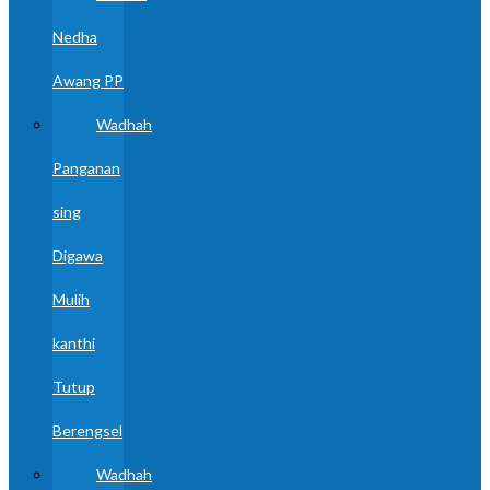
Nedha
Awang PP
Wadhah
Panganan
sing
Digawa
Mulih
kanthi
Tutup
Berengsel
Wadhah