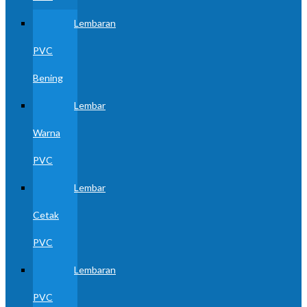
Lembaran
PVC
Bening
Lembar
Warna
PVC
Lembar
Cetak
PVC
Lembaran
PVC