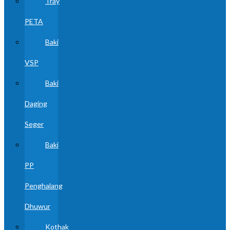
Tray
PETA
Baki
VSP
Baki
Daging
Seger
Baki
PP
Penghalang
Dhuwur
Kothak