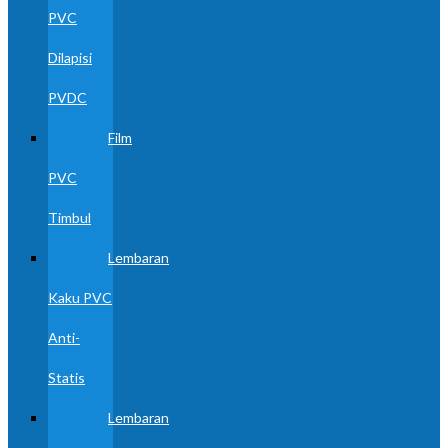
PVC
Dilapisi
PVDC
Film
PVC
Timbul
Lembaran
Kaku PVC
Anti-
Statis
Lembaran