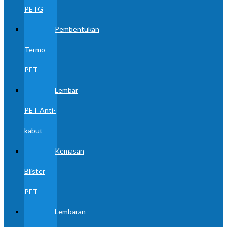
PETG
Pembentukan
Termo
PET
Lembar
PET Anti-
kabut
Kemasan
Blister
PET
Lembaran