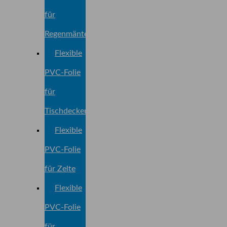
für
Regenmäntel
Flexible
PVC-Folie
für
Tischdecken
Flexible
PVC-Folie
für Zelte
Flexible
PVC-Folie
für