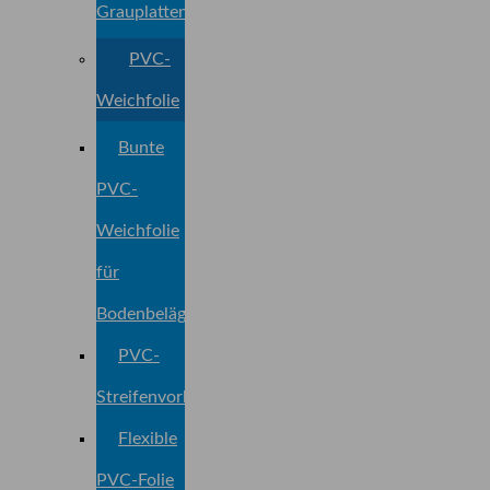
Grauplatten
PVC-
Weichfolie
Bunte
PVC-
Weichfolie
für
Bodenbeläge
PVC-
Streifenvorhänge
Flexible
PVC-Folie