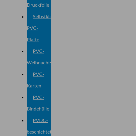
Druckfolie
Selbstklebend
PVC-
Platte
PVC-
Weihnachtsbaumfolie
PVC-
Karten
PVC-
Bindehülle
PVDC-
beschichtete