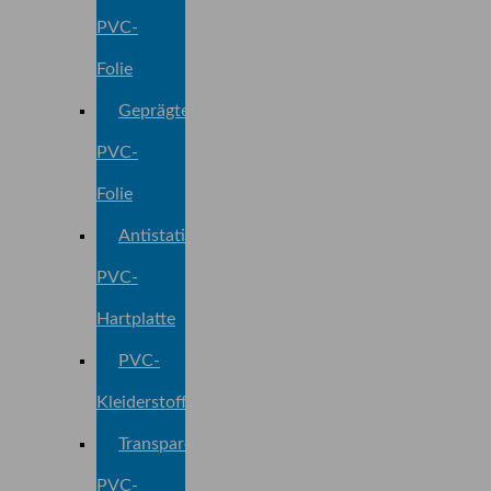
PVC-
Folie
Geprägte
PVC-
Folie
Antistatische
PVC-
Hartplatte
PVC-
Kleiderstoff
Transparente
PVC-