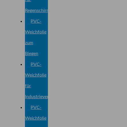
Regenschirme
PVC-
Weichfolie
zum
Biegen
PVC-
Weichfolie
für
Industrieverpackungen
PVC-
Weichfolie