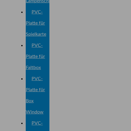
Lampenschirmplatte
PVC-
Platte für
Spielkarte
PVC-
Platte für
Faltbox
PVC-
Platte für
Box
Window
PVC-