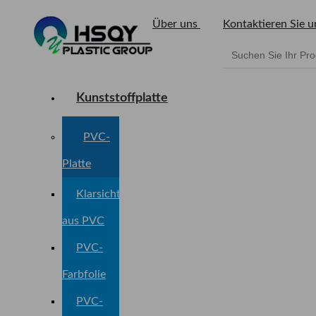
Über uns
Kontaktieren Sie u
Kunststoffplatte
PVC-
Platte
Klarsichtfolie
aus PVC
PVC-
Farbfolie
PVC-