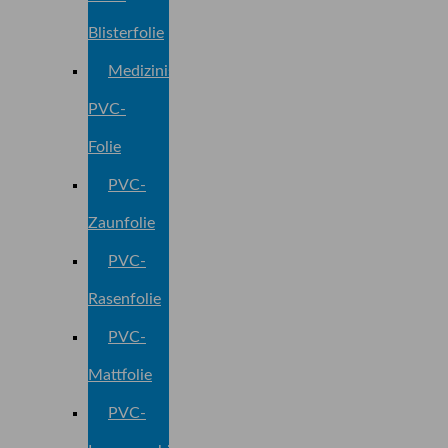
Blisterfolie
Medizinische
PVC-
Folie
PVC-
Zaunfolie
PVC-
Rasenfolie
PVC-
Mattfolie
PVC-