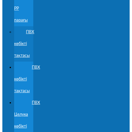
PP
парағы
ПВХ
көбікті
тақтасы
ПВХ
көбікті
тақтасы
ПВХ
Целука
көбікті