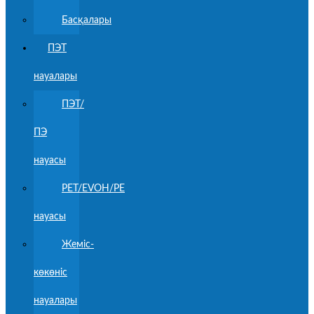
Басқалары
ПЭТ
науалары
ПЭТ/
ПЭ
науасы
PET/EVOH/PE
науасы
Жеміс-
көкөніс
науалары