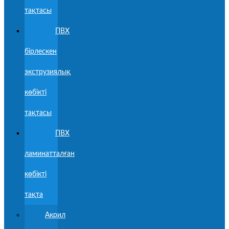
тақтасы
ПВХ
бірлескен
экструзиялық
көбікті
тақтасы
ПВХ
ламинатталған
көбікті
тақта
Акрил