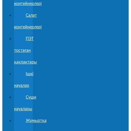
контейнерлері
Салат
контейнерлері
ПЭТ
тостаған
қақпақтары
Ішкі
науалар
Суши
науалары
Жұмыртқа