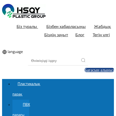
Біз туралы
Бізбен хабарласыңы
Жабдық
Біздің зауыт
Блог
Тегін үлгі
Бағасын алыңыз
Пластикалық
парақ
ПВХ
парағы