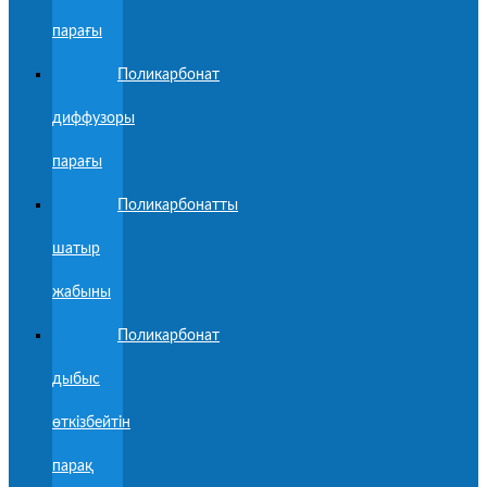
парағы
Поликарбонат
диффузоры
парағы
Поликарбонатты
шатыр
жабыны
Поликарбонат
дыбыс
өткізбейтін
парақ