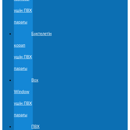
үшін ПВХ
парағы
Бүктелетін
қорап
үшін ПВХ
парағы
Box
Window
үшін ПВХ
парағы
ПВХ