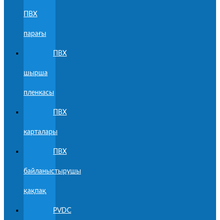
ПВХ
парағы
ПВХ
шырша
пленкасы
ПВХ
карталары
ПВХ
байланыстырушы
қақпақ
PVDC