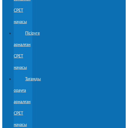
CPET
науасы
Пісіруге
арналған
CPET
науасы
Тағамды
орауға
арналған
CPET
науасы