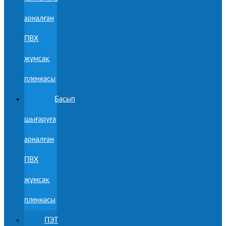
арналған
ПВХ
жұмсақ
пленкасы
Басып
шығаруға
арналған
ПВХ
жұмсақ
пленкасы
ПЭТ