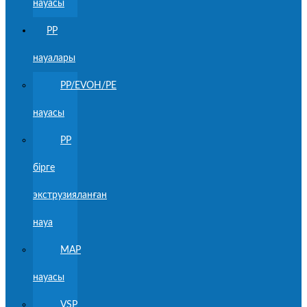
науасы
PP
науалары
PP/EVOH/PE
науасы
PP
бірге
экструзияланған
науа
MAP
науасы
VSP