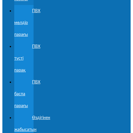
ПВХ
мөлдір
парағы
ПВХ
түсті
парақ
ПВХ
баспа
парағы
Өздігінен
жабысатын