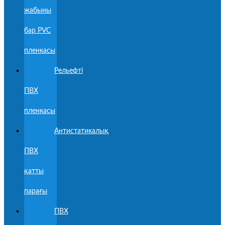
жабыны
бар PVC
пленкасы
Рельефті
ПВХ
пленкасы
Антистатикалық
ПВХ
қатты
парағы
ПВХ