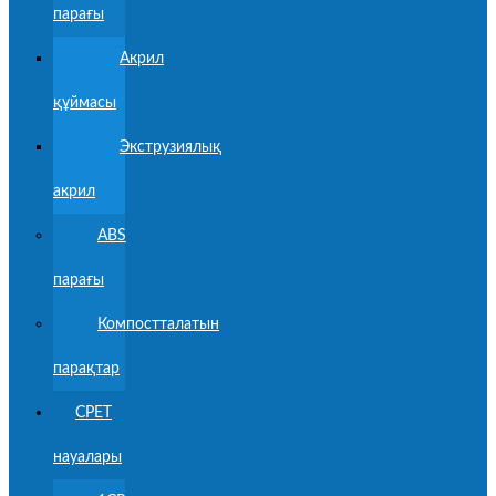
парағы
Акрил
құймасы
Экструзиялық
акрил
ABS
парағы
Компостталатын
парақтар
CPET
науалары