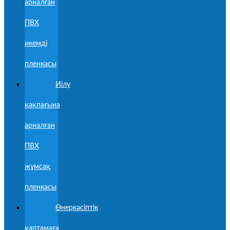
арналған
ПВХ
икемді
пленкасы
Иілу
қақпағына
арналған
ПВХ
жұмсақ
пленкасы
Өнеркәсіптік
қаптамаға