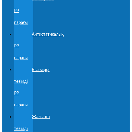
PP
парағы
Антистатикалық
PP
парағы
Ыстыққа
төзімді
PP
парағы
Жалынға
төзімді