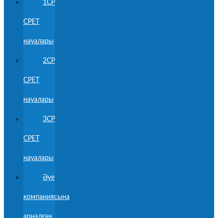
1CP
CPET
науалары
2CP
CPET
науалары
3CP
CPET
науалары
Әуе
компаниясына
арналған