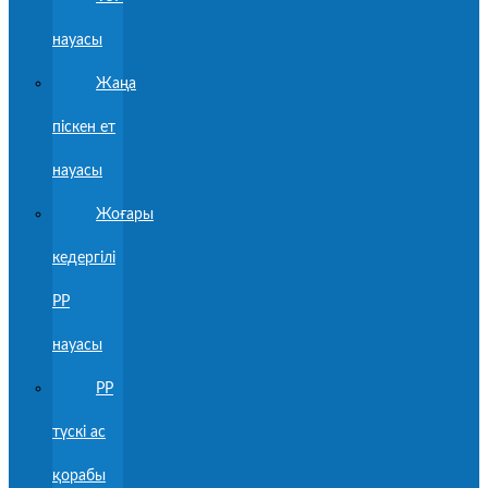
науасы
Жаңа
піскен ет
науасы
Жоғары
кедергілі
PP
науасы
PP
түскі ас
қорабы