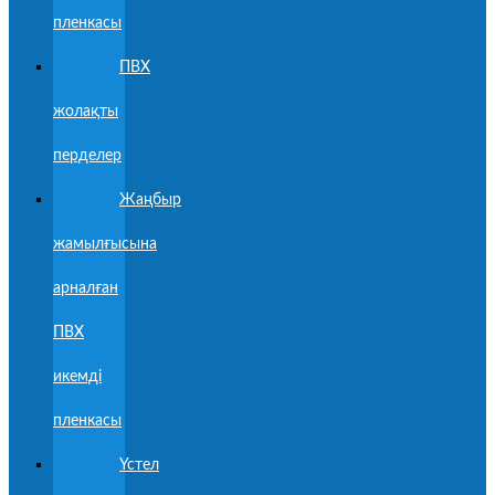
пленкасы
ПВХ
жолақты
перделер
Жаңбыр
жамылғысына
арналған
ПВХ
икемді
пленкасы
Үстел