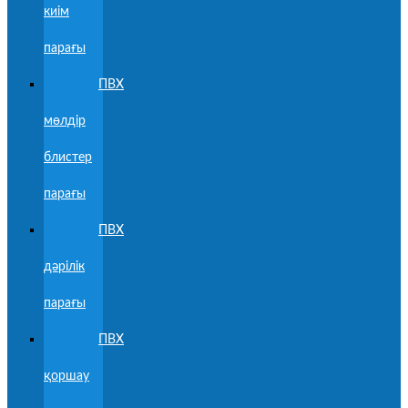
киім
парағы
ПВХ
мөлдір
блистер
парағы
ПВХ
дәрілік
парағы
ПВХ
қоршау