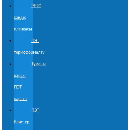
PETG
сәндік
пленкасы
ПЭТ
термоформалау
Тұманға
қарсы
ПЭТ
парағы
ПЭТ
блистер