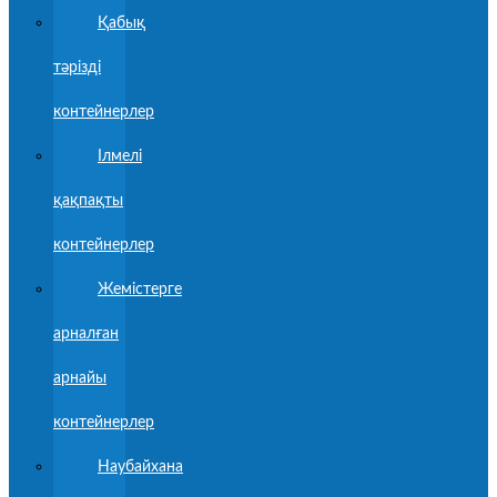
Қабық
тәрізді
контейнерлер
Ілмелі
қақпақты
контейнерлер
Жемістерге
арналған
арнайы
контейнерлер
Наубайхана