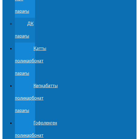
парағы
ДК
парағы
Қатты
поликарбонат
парағы
Көпқабатты
поликарбонат
парағы
Гофрленген
поликарбонат