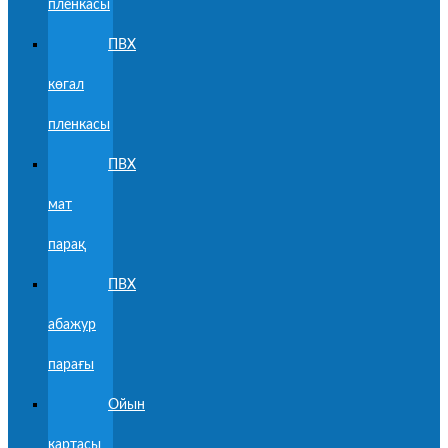
пленкасы
ПВХ
көгал
пленкасы
ПВХ
мат
парақ
ПВХ
абажур
парағы
Ойын
картасы