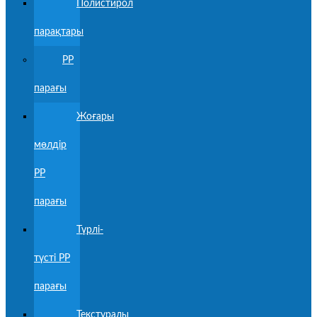
Полистирол
парақтары
PP
парағы
Жоғары
мөлдір
PP
парағы
Түрлі-
түсті PP
парағы
Текстуралы