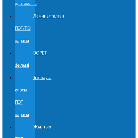
қаптамасы
Ламинатталған
ПЭТ/ПЭ
парағы
BOPET
фильмі
Тырнауға
қарсы
ПЭТ
парағы
Жылтыр