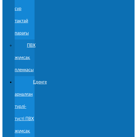
сұр
тақтай
парағы
ПВХ
жұмсақ
пленкасы
Еденге
арналған
түрлі-
түсті ПВХ
жұмсақ