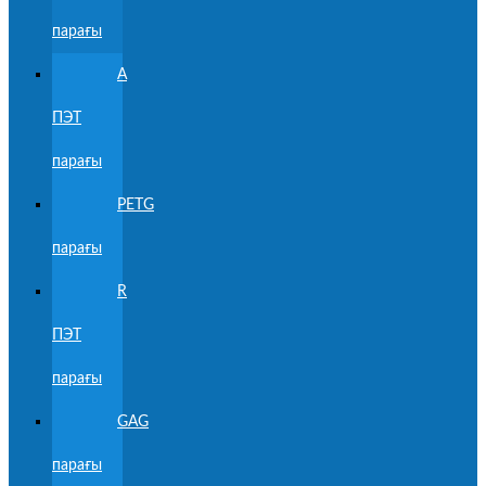
парағы
A
ПЭТ
парағы
PETG
парағы
R
ПЭТ
парағы
GAG
парағы