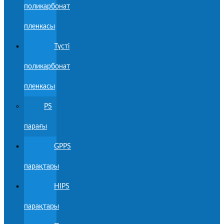
поликарбонат
пленкасы
Түсті
поликарбонат
пленкасы
PS
парағы
GPPS
парақтары
HIPS
парақтары