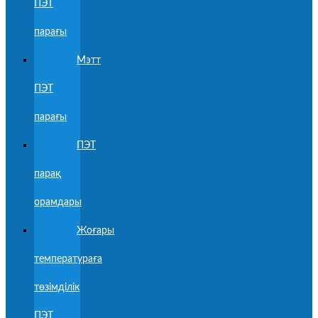
ПЭТ
парағы
Мэтт
ПЭТ
парағы
ПЭТ
парақ
орамдары
Жоғары
температураға
төзімділік
ПЭТ