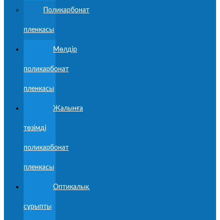
Поликарбонат
пленкасы
Мөлдір
поликарбонат
пленкасы
Жалынға
төзімді
поликарбонат
пленкасы
Оптикалық
сұрыпты