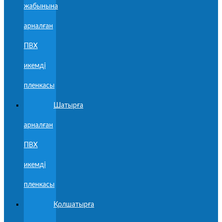
жабынына
арналған
ПВХ
икемді
пленкасы
Шатырға
арналған
ПВХ
икемді
пленкасы
Қолшатырға