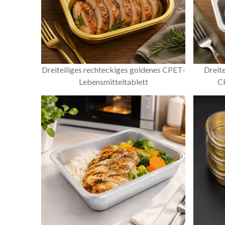
Dreiteiliges rechteckiges goldenes CPET-
Dreite
Lebensmitteltablett
CP