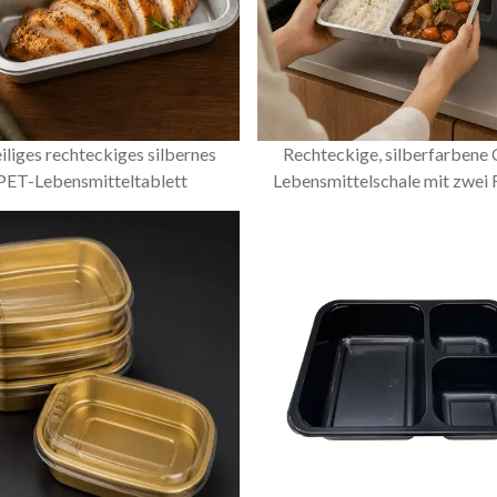
iliges rechteckiges silbernes
Rechteckige, silberfarbene
ET-Lebensmitteltablett
Lebensmittelschale mit zwei 