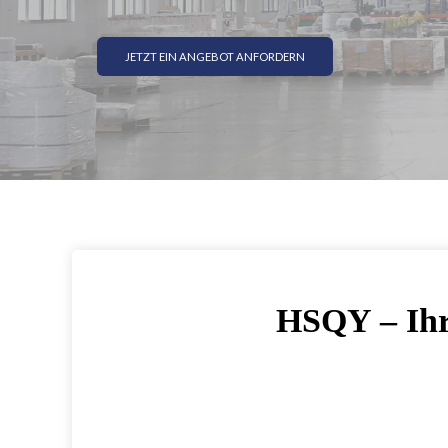
JETZT EIN ANGEBOT ANFORDERN
HSQY – Ihr 