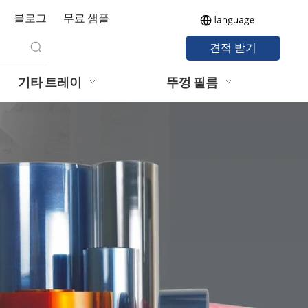
블로그
무료 샘플
견적 받기
기타 트레이
뚜껑 필름