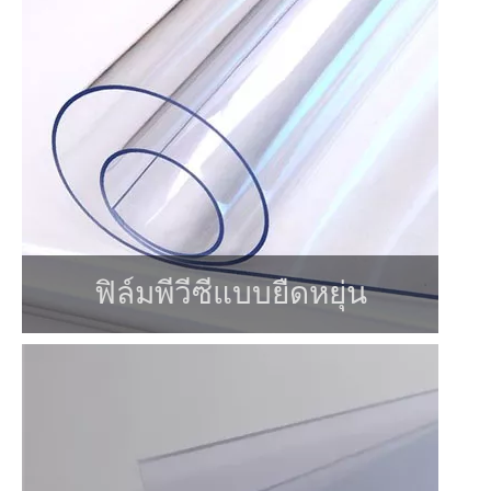
ฟิล์มพีวีซีแบบยืดหยุ่น