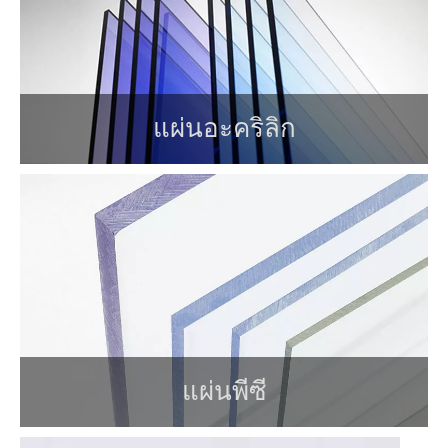
แผ่นอะคริลิก
แผ่นพีซี