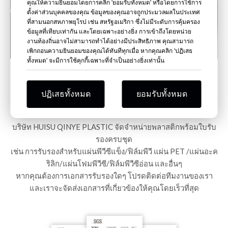
คุณให้ความยินยอมโดยการคลิก 'ยอมรับทั้งหมด' หรือโดยการใช้การ
ตั้งค่าส่วนบุคคลของคุณ ข้อมูลของคุณอาจถูกประมวลผลในประเทศ
ที่สามนอกสหภาพยุโรป เช่น สหรัฐอเมริกา ซึ่งไม่มีระดับการคุ้มครอง
ข้อมูลที่เทียบเท่ากัน และโดยเฉพาะอย่างยิ่ง การเข้าถึงโดยหน่วย
งานท้องถิ่นอาจไม่สามารถทำได้อย่างมีประสิทธิภาพ คุณสามารถ
เพิกถอนความยินยอมของคุณได้ทันทีทุกเมื่อ หากคุณคลิก 'ปฏิเสธ
ทั้งหมด' จะมีการใช้คุกกี้เฉพาะที่จำเป็นอย่างยิ่งเท่านั้น
ใบรับรอง
ปฏิเสธทั้งหมด
ยอมรับทั้งหมด
บริษัท HUISU QINYE PLASTIC จัดจำหน่ายพลาสติกพร้อมใบรับ
รองครบชุด
เช่น การรับรองสำหรับแผ่นพีวีซีแข็ง/ฟิล์มพีวี แผ่น PET /แผ่นอะค
ริลิก/แผ่นโฟมพีวีซี/ฟิล์มพีวีซีอ่อน และอื่นๆ
หากคุณต้องการเอกสารรับรองใดๆ โปรดติดต่อทีมงานของเรา
และเราจะจัดส่งเอกสารที่เกี่ยวข้องให้คุณโดยเร็วที่สุด