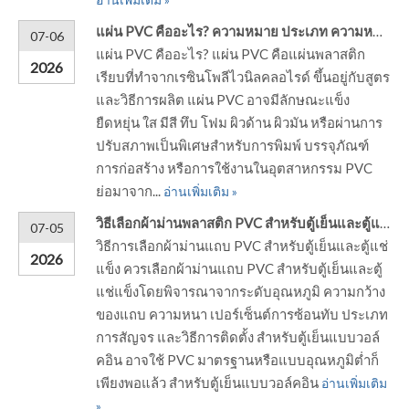
อ่านเพิ่มเติม »
แผ่น PVC คืออะไร? ความหมาย ประเภท ความหนา และการใช้งาน
07-06
แผ่น PVC คืออะไร? แผ่น PVC คือแผ่นพลาสติก
2026
เรียบที่ทำจากเรซินโพลีไวนิลคลอไรด์ ขึ้นอยู่กับสูตร
และวิธีการผลิต แผ่น PVC อาจมีลักษณะแข็ง
ยืดหยุ่น ใส มีสี ทึบ โฟม ผิวด้าน ผิวมัน หรือผ่านการ
ปรับสภาพเป็นพิเศษสำหรับการพิมพ์ บรรจุภัณฑ์
การก่อสร้าง หรือการใช้งานในอุตสาหกรรม PVC
ย่อมาจาก...
อ่านเพิ่มเติม »
วิธีเลือกผ้าม่านพลาสติก PVC สำหรับตู้เย็นและตู้แช่แข็ง
07-05
วิธีการเลือกผ้าม่านแถบ PVC สำหรับตู้เย็นและตู้แช่
2026
แข็ง ควรเลือกผ้าม่านแถบ PVC สำหรับตู้เย็นและตู้
แช่แข็งโดยพิจารณาจากระดับอุณหภูมิ ความกว้าง
ของแถบ ความหนา เปอร์เซ็นต์การซ้อนทับ ประเภท
การสัญจร และวิธีการติดตั้ง สำหรับตู้เย็นแบบวอล์
คอิน อาจใช้ PVC มาตรฐานหรือแบบอุณหภูมิต่ำก็
เพียงพอแล้ว สำหรับตู้เย็นแบบวอล์คอิน
อ่านเพิ่มเติม