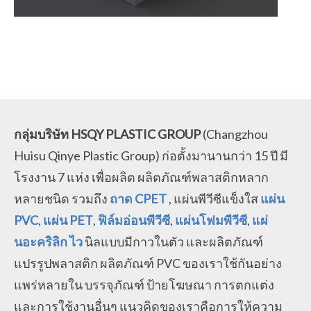
กลุ่มบริษัท HSQY PLASTIC GROUP
(Changzhou
Huisu Qinye Plastic Group)
ก่อตั้งมานานกว่า 15 ปี
มี
โรงงาน 7 แห่ง เพื่อผลิต
ผลิตภัณฑ์พลาสติกหลาก
หลายชนิด
รวมถึง
ถาด CPET
, แผ่นพีวีซีแข็งใส
แผ่น
PVC
,
แผ่น PET
,
ฟิล์มอ่อนพีวีซี
,
แผ่นโฟมพีวีซี
,
แผ่
นอะคริลิก ไว
นิลแบบมีกาวในตัว และผลิตภัณฑ์
แปรรูปพลาสติก ผลิตภัณฑ์ PVC ของเราใช้กันอย่าง
แพร่หลายใน
บรรจุภัณฑ์ ป้ายโฆษณา การตกแต่ง
และการใช้งานอื่นๆ
แนวคิดของเราคือการให้ความ