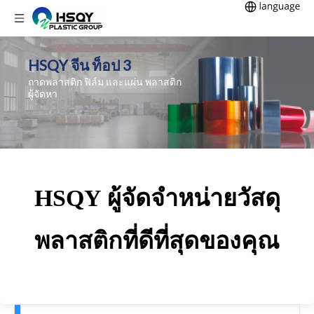
HSQY จีน ท็อป 3
ถาดพลาสติก ฟิล์ม
และแผ่น พลาสติก
ผู้จัดหา
HSQY ผู้จัดจำหน่ายวัสดุ
พลาสติกที่ดีที่สุดของคุณ