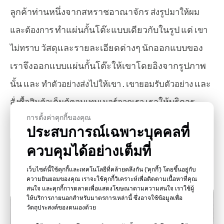
ลูกค้าท่านหนึ่งจากสหราชอาณาจักร
ส่งรูปมาให้ผม
ทำแผ่นกั้นโต๊ะแบบเดียวกับในรูป แต่
และต้องการ
เขา
วัสดุและรายละเอียดต่างๆ นักออกแบบของ
ไม่ทราบ
เราจึงออกแบบแผ่นกั้นโต๊ะให้เขาโดยอิงจากรูปภาพ
นั้น และ
.
และ
ทำตัวอย่างส่งไปให้เขา
เขายอมรับตัวอย่าง
เราให้บริการ
สั่งซื้อสินค้าเต็มตู้คอนเทนเนอร์จากเรา
การตั้งค่าคุกกี้ของคุณ
ออกแบบอย่างมืออาชีพและบริการแปรรูปพลาสติก
ประสบการณ์เฉพาะบุคคลที่
ควบคุมได้อย่างเต็มที่
เว็บไซต์นี้ใช้คุกกี้และเทคโนโลยีที่คล้ายคลึงกัน ('คุกกี้') โดยขึ้นอยู่กับ
ความยินยอมของคุณ เราจะใช้คุกกี้วิเคราะห์เพื่อติดตามเนื้อหาที่คุณ
สนใจ และคุกกี้การตลาดเพื่อแสดงโฆษณาตามความสนใจ เราใช้ผู้
ให้บริการภายนอกสำหรับมาตรการเหล่านี้ ซึ่งอาจใช้ข้อมูลเพื่อ
วัตถุประสงค์ของตนเองด้วย