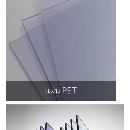
แผ่น PET