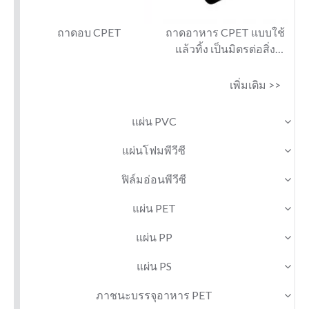
ถาดอบ CPET
ถาดอาหาร CPET แบบใช้
แล้วทิ้ง เป็นมิตรต่อสิ่ง
แวดล้อมและสามารถนำ
กลับมาใช้ใหม่ได้
เพิ่มเติม >>
แผ่น PVC
แผ่นโฟมพีวีซี
ฟิล์มอ่อนพีวีซี
แผ่น PET
แผ่น PP
แผ่น PS
ภาชนะบรรจุอาหาร PET