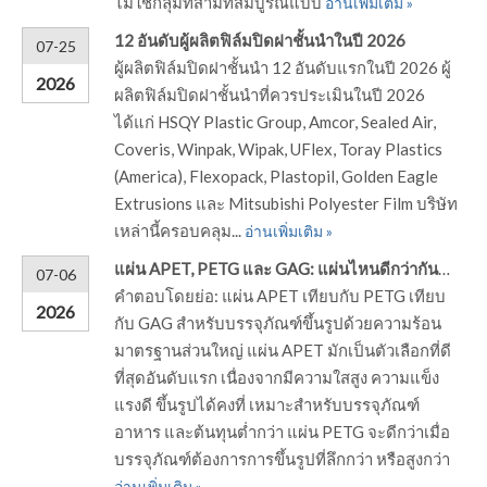
ซึ่งรวมถึงทั้ง APET และ CPET—โดยปกติแล้วจะ
ไม่ใช่กลุ่มที่สามที่สมบูรณ์แบบ
อ่านเพิ่มเติม »
12 อันดับผู้ผลิตฟิล์มปิดฝาชั้นนำในปี 2026
07-25
ผู้ผลิตฟิล์มปิดฝาชั้นนำ 12 อันดับแรกในปี 2026 ผู้
2026
ผลิตฟิล์มปิดฝาชั้นนำที่ควรประเมินในปี 2026
ได้แก่ HSQY Plastic Group, Amcor, Sealed Air,
Coveris, Winpak, Wipak, UFlex, Toray Plastics
(America), Flexopack, Plastopil, Golden Eagle
Extrusions และ Mitsubishi Polyester Film บริษัท
เหล่านี้ครอบคลุม...
อ่านเพิ่มเติม »
แผ่น APET, PETG และ GAG: แผ่นไหนดีกว่ากันสำหรับการขึ้นรูปบรรจุภัณฑ์ด้วยความร้อน?
07-06
คำตอบโดยย่อ: แผ่น APET เทียบกับ PETG เทียบ
2026
กับ GAG สำหรับบรรจุภัณฑ์ขึ้นรูปด้วยความร้อน
มาตรฐานส่วนใหญ่ แผ่น APET มักเป็นตัวเลือกที่ดี
ที่สุดอันดับแรก เนื่องจากมีความใสสูง ความแข็ง
แรงดี ขึ้นรูปได้คงที่ เหมาะสำหรับบรรจุภัณฑ์
อาหาร และต้นทุนต่ำกว่า แผ่น PETG จะดีกว่าเมื่อ
บรรจุภัณฑ์ต้องการการขึ้นรูปที่ลึกกว่า หรือสูงกว่า