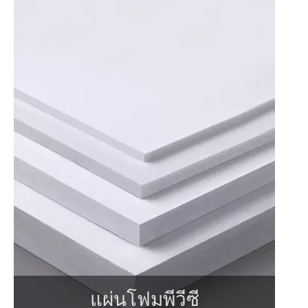
แผ่นโฟมพีวีซี