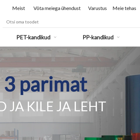
Meist
Võta meiega ühendust
Varustus
Meie tehas
PET-kandikud
PP-kandikud
 3 parimat
 JA KILE
JA LEHT