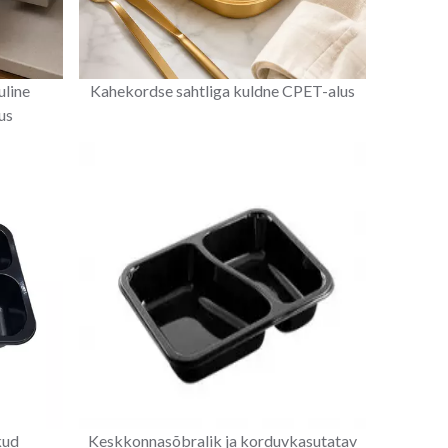
uline
Kahekordse sahtliga kuldne CPET-alus
us
kud
Keskkonnasõbralik ja korduvkasutatav