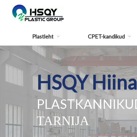
Plastleht
CPET-kandikud
HSQY Hiina
PLASTKANNIKUD
TARNIJA