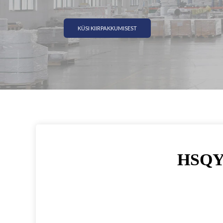
KÜSI KIIRPAKKUMISEST
HSQY 