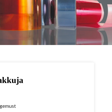
akkuja
ogemust