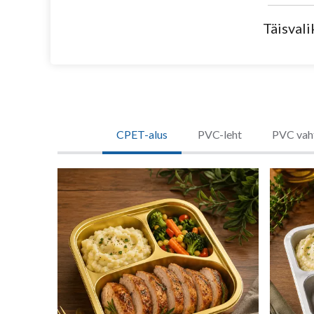
Täisvali
CPET-alus
PVC-leht
PVC vah