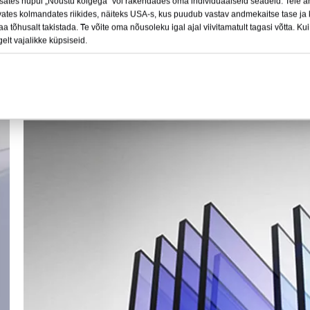
sates nupul „Nõustu kõigega“ või rakendades oma individuaalseid seadeid. Teie a
vates kolmandates riikides, näiteks USA-s, kus puudub vastav andmekaitse tase ja 
 tõhusalt takistada. Te võite oma nõusoleku igal ajal viivitamatult tagasi võtta. Ku
gelt vajalikke küpsiseid.
jäik leht