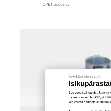
CPET toidualus
Teie küpsiste seaded.
Isikupärasta
See veebisait kasutab küpsiseid
milline sisu teid huvitab, ja 
kes võivad andmeid kasutada 