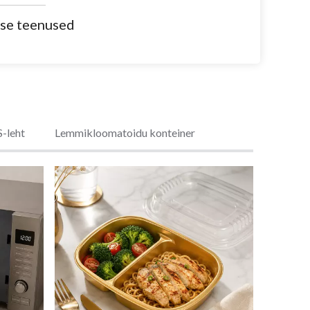
ise teenused
S-leht
Lemmikloomatoidu konteiner