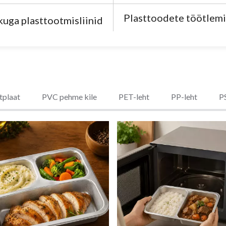
Plasttoodete töötlem
kuga plasttootmisliinid
tplaat
PVC pehme kile
PET-leht
PP-leht
P