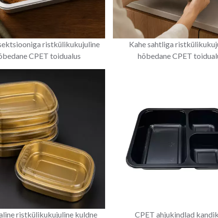
ektsiooniga ristkülikukujuline
Kahe sahtliga ristkülikukuj
õbedane CPET toidualus
hõbedane CPET toidual
line ristkülikukujuline kuldne
CPET ahjukindlad kandi