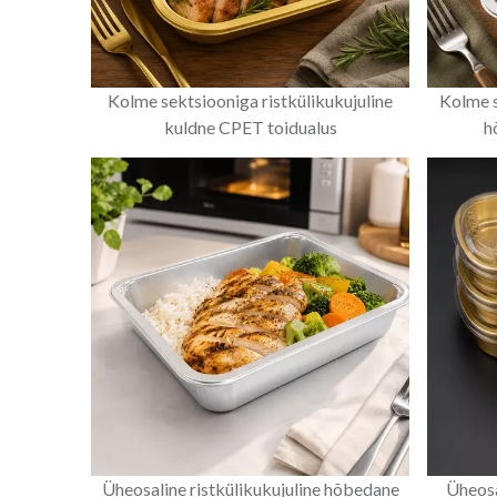
Kolme sektsiooniga ristkülikukujuline
Kolme s
kuldne CPET toidualus
h
Üheosaline ristkülikukujuline hõbedane
Üheosa