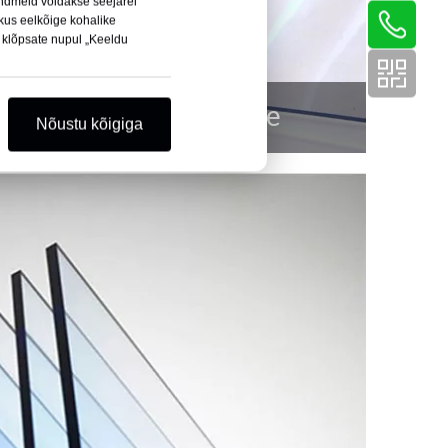
ndmeid võidakse seejärel
kus eelkõige kohalike
i klõpsate nupul „Keeldu
PVC painduv kile
Nõustu kõigiga