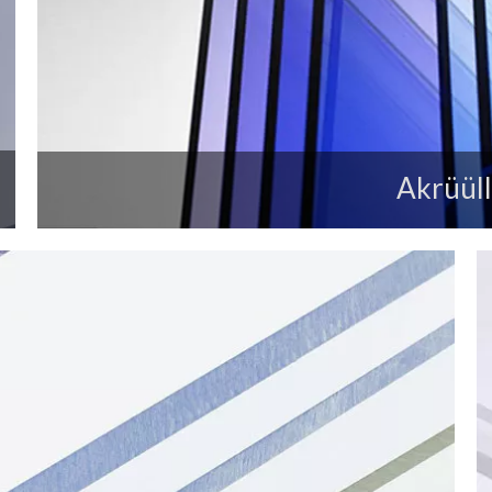
Akrüül