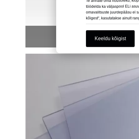
Te annate oma nõusoleku, klõp
töödelda ka väljaspool ELi asu
omavalitsuste juurdepääsu ei saa
kõigest“, kasutatakse ainult ran
PVC 
Keeldu kõigist