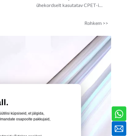
ühekordselt kasutatav CPET-i
kaasavõetavate toitude salv
Rohkem >>
ll.
ilisi küpsiseid, et jälgida,
olmandate osapoolte pakkujaid,