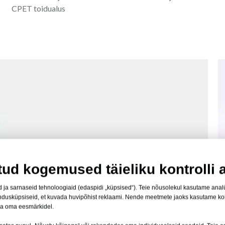
CPET toidualus
tud kogemused täieliku kontrolli a
 ja sarnaseid tehnoloogiaid (edaspidi „küpsised“). Teie nõusolekul kasutame analüüt
turundusküpsiseid, et kuvada huvipõhist reklaami. Nende meetmete jaoks kasutame k
ka oma eesmärkidel.