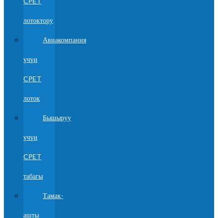
CPET
лотоктору
Авиакомпания
үчүн
CPET
лоток
Бышыруу
үчүн
CPET
табагы
Тамак-
ашты