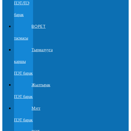
ПЭТ/ПЭ
барак
BOPET
тасмасы
Тырмалууга
каршы
ПЭТ барак
Жылтырак
ПЭТ барак
Мэтт
ПЭТ барак