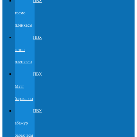
ПВХ
тосмо
пленкасы
ПВХ
газон
пленкасы
ПВХ
Мэтт
баракчасы
ПВХ
абажур
баракчасы