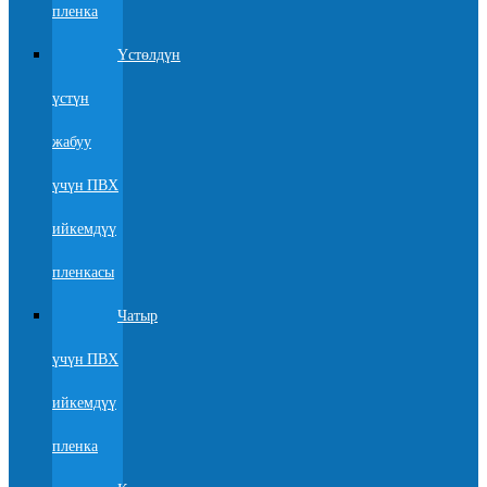
пленка
Үстөлдүн
үстүн
жабуу
үчүн ПВХ
ийкемдүү
пленкасы
Чатыр
үчүн ПВХ
ийкемдүү
пленка