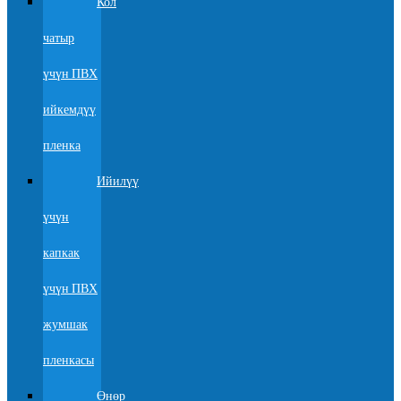
Кол
чатыр
үчүн ПВХ
ийкемдүү
пленка
Ийилүү
үчүн
капкак
үчүн ПВХ
жумшак
пленкасы
Өнөр