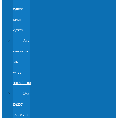
түшкү
тамак
кутусу
Асма
капкактуу
алып
кетүү
контейнери
Эки
түстүү
илинүүчү