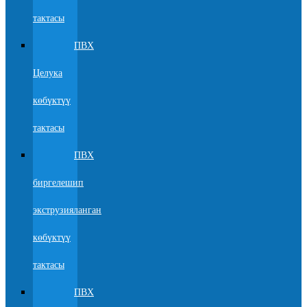
тактасы
ПВХ
Целука
көбүктүү
тактасы
ПВХ
биргелешип
экструзияланган
көбүктүү
тактасы
ПВХ