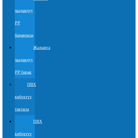
чыдамдуу
PP
баракчасы
Жалынга
чыдамдуу
PP барак
ПВХ
көбүктүү
тактасы
ПВХ
көбүктүү