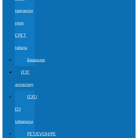
таңгактоо
үчүн
CPET
табагы
Башкалар
ПЭТ
лотоктору
ПЭТ/
ПЭ
табакчасы
PET/EVOH/PE