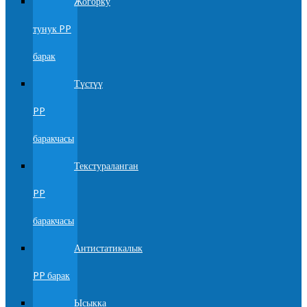
Жогорку
тунук PP
барак
Түстүү
PP
баракчасы
Текстураланган
PP
баракчасы
Антистатикалык
PP барак
Ысыкка