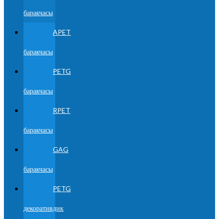
баракчасы
APET
баракчасы
PETG
баракчасы
RPET
баракчасы
GAG
баракчасы
PETG
декоративдик