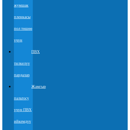
жумшак
пленкасы
пол төшөө
үчүн
ПВХ
тилкелүү
пардалар
Жамгыр
пальтосу
үчүн ПВХ
ийкемдүү