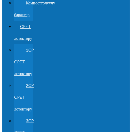
Компосттолуучу
барактар
CPET
лотоктору
1CP
CPET
лотоктору
2CP
CPET
лотоктору
3CP