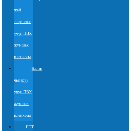
жай
таңгактоо
үчүн ПВХ
жумшак
пленкасы
Басып
чыгаруу
үчүн ПВХ
жумшак
пленкасы
ПЭТ