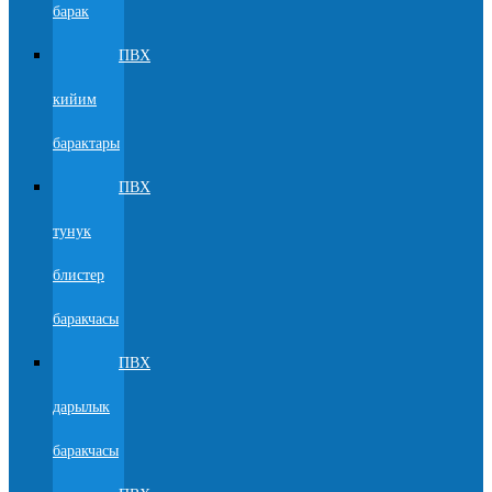
барак
ПВХ
кийим
барактары
ПВХ
тунук
блистер
баракчасы
ПВХ
дарылык
баракчасы