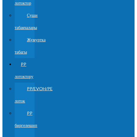
лотоктор
Суши
табакчалары
Жумуртка
табагы
PP
лотоктору
PP/EVOH/PE
лоток
PP
биргелешип