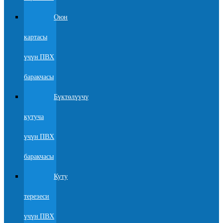
Оюн
картасы
үчүн ПВХ
баракчасы
Бүктөлүүчү
кутуча
үчүн ПВХ
баракчасы
Куту
терезеси
үчүн ПВХ