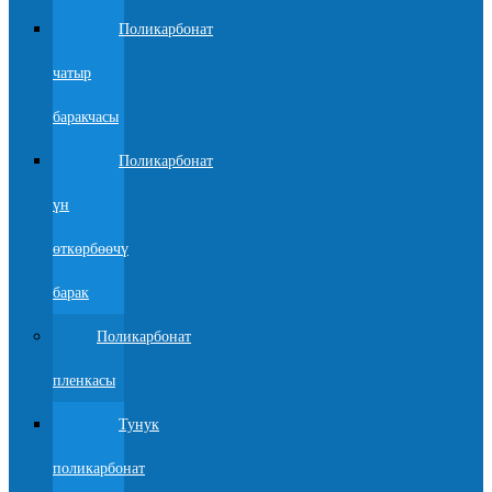
Поликарбонат
чатыр
баракчасы
Поликарбонат
үн
өткөрбөөчү
барак
Поликарбонат
пленкасы
Тунук
поликарбонат