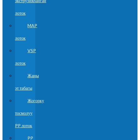
экструзияланган
лоток
MAP
лоток
VSP
лоток
Жаңы
эт табагы
Жогорку
тосмолуу
PP лоток
PP