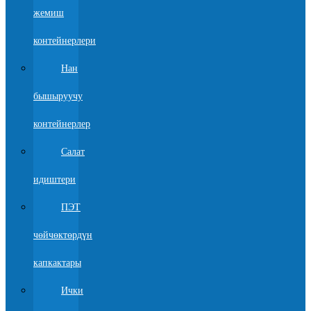
жемиш
контейнерлери
Нан
бышыруучу
контейнерлер
Салат
идиштери
ПЭТ
чөйчөктөрдүн
капкактары
Ички