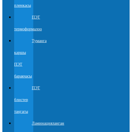
пленкасы
ПЭТ
термоформалоо
Туманга
каршы
ПЭТ
баракчасы
ПЭТ
блистер
таңгагы
Ламинацияланган