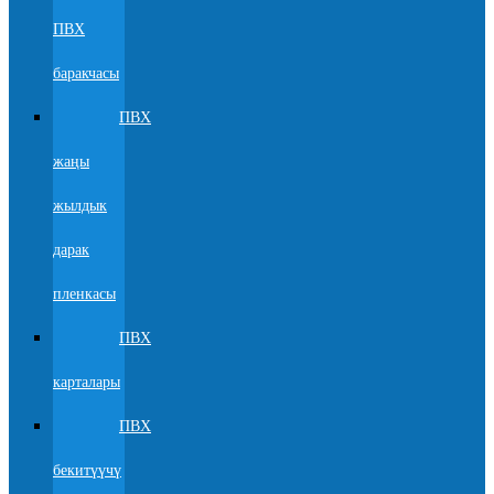
ПВХ
баракчасы
ПВХ
жаңы
жылдык
дарак
пленкасы
ПВХ
карталары
ПВХ
бекитүүчү