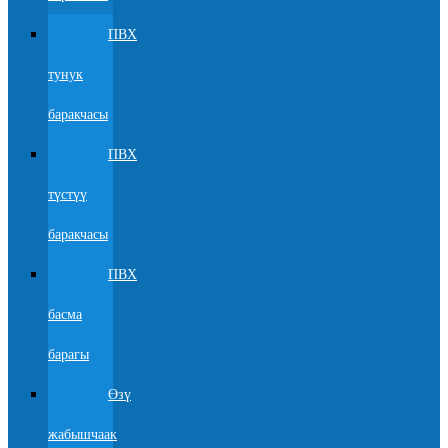
ПВХ
тунук
баракчасы
ПВХ
түстүү
баракчасы
ПВХ
басма
барагы
Өзү
жабышчаак