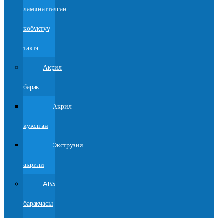
ламинатталган
көбүктүү
такта
Акрил
барак
Акрил
куюлган
Экструзия
акрили
ABS
баракчасы