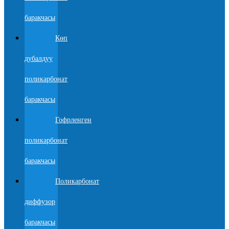
баракчасы
Көп
дубалдуу
поликарбонат
баракчасы
Гофрленген
поликарбонат
баракчасы
Поликарбонат
диффузор
баракчасы