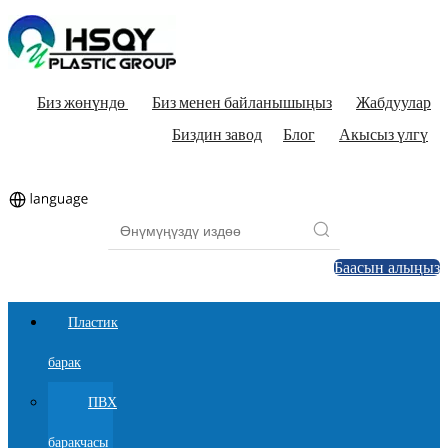
Биз жөнүндө
Биз менен байланышыңыз
Жабдуулар
Биздин завод
Блог
Акысыз үлгү
Баасын алыңыз
Пластик
барак
ПВХ
баракчасы