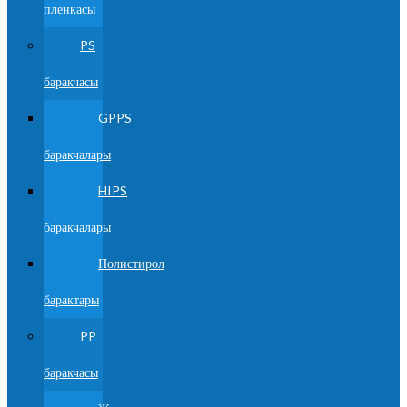
пленкасы
PS
баракчасы
GPPS
баракчалары
HIPS
баракчалары
Полистирол
барактары
PP
баракчасы