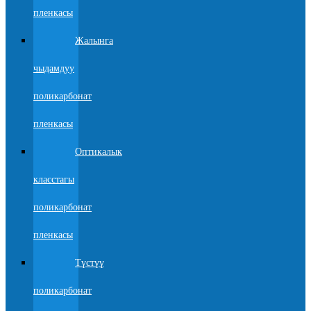
пленкасы
Жалынга
чыдамдуу
поликарбонат
пленкасы
Оптикалык
класстагы
поликарбонат
пленкасы
Түстүү
поликарбонат