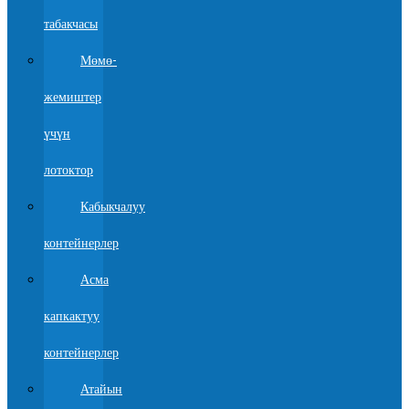
табакчасы
Мөмө-
жемиштер
үчүн
лотоктор
Кабыкчалуу
контейнерлер
Асма
капкактуу
контейнерлер
Атайын