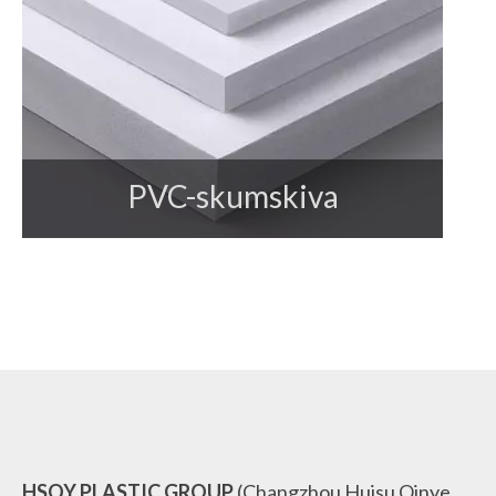
PVC-skumskiva
HSQY PLASTIC GROUP
(Changzhou Huisu Qinye