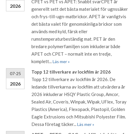
CPET vs PET vs APET: Snabbt svarCPET är
2026
generellt sett det bästa materialet för ugnssäker
och frys-till-ugn-matbrickor. APET är vanligtvis
det bästa valet för genomskinliga brickor som
används med kyld, färsk eller
rumstemperaturbeständig mat. PET är den
bredare polymerfamiljen som inkluderar både
APET och CPET – normalt inte en tredje,
komplett...
Läs mer »
Topp 12 tillverkare av lockfilm år 2026
07-25
Topp 12 tillverkare av lockfilm år 2026. De
2026
ledande tillverkarna av lockfilm att utvärdera år
2026 inkluderar HSQY Plastic Group, Amcor,
Sealed Air, Coveris, Winpak, Wipak, UFlex, Toray
Plastics (America), Flexopack, Plastopil, Golden
Eagle Extrusions och Mitsubishi Polyester Film.
Dessa företag täcker...
Läs mer »