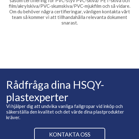
såsom certifiering för PVC-styv PVC-skiva/ PET-skiva och
film/akrylskiva/PVC-skumskiva/PVC-mjukfilm och så vidare.
Om du behöver några certifieringar, vänligen kontakta vårt
team så kommer vi att tillhandahålla relevanta dokument
snarast.
Rådfråga dina HSQY-
plastexperter
Vi hjälper dig att undvika vanliga fallgropar vid inköp och
säkerställa den kvalitet och det värde dina plastprodukter
kräver.
KONTAKTA OSS