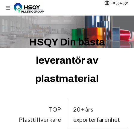
HSQY Din bästa
leverantör av
plastmaterial
TOP
20+ års
Plasttillverkare
exporterfarenhet