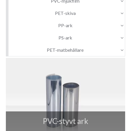
PVC-mjukfilm
PET-skiva
PP-ark
PS-ark
PET-matbehållare
PVC-styvt ark