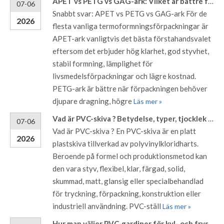
APET vs PETG vs GAG-ark: Vilket är bättre för termoformningsförpackningar?
07-06
Snabbt svar: APET vs PETG vs GAG-ark För de
2026
flesta vanliga termoformningsförpackningar är
APET-ark vanligtvis det bästa förstahandsvalet
eftersom det erbjuder hög klarhet, god styvhet,
stabil formning, lämplighet för
livsmedelsförpackningar och lägre kostnad.
PETG-ark är bättre när förpackningen behöver
djupare dragning, högre
Läs mer »
Vad är PVC-skiva ? Betydelse, typer, tjocklek och användningsområden
07-06
Vad är PVC-skiva ? En PVC-skiva är en platt
2026
plastskiva tillverkad av polyvinylkloridharts.
Beroende på formel och produktionsmetod kan
den vara styv, flexibel, klar, färgad, solid,
skummad, matt, glansig eller specialbehandlad
för tryckning, förpackning, konstruktion eller
industriell användning. PVC-ställ
Läs mer »
Hur man väljer PVC-gardiner för kyl- och frysskåp