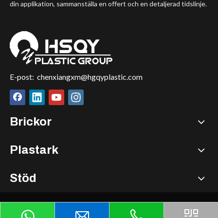
din applikation, sammanställa en offert och en detaljerad tidslinje.
E-post:
chenxiangxm@hgqyplastic.com
Brickor
Plastark
Stöd
© COPYRIGHT
2025
HSQY PLASTIC GROUP ALLA
RÄTTIGHETER FÖRBEHÅLLNA.