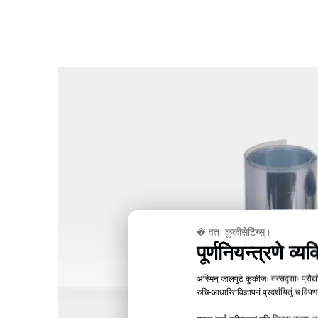
� वतः कुकीसेटिंग्स्।
पूर्णनियन्त्रणे व
अस्मिन् जालपुटे कुकीजः तत्सदृशाः प्रौद
रुचि-आधारितविज्ञापनं प्रदर्शयितुं च विपणन