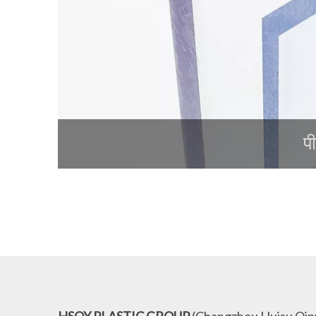
प
HSQY PLASTIC GROUP
(Changzhou Huisu Qiny