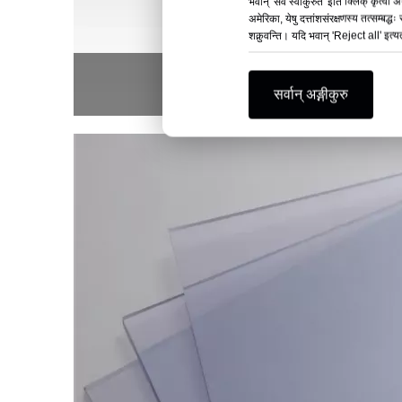
भवान् 'सर्वं स्वीकुरुत' इति क्लिक् कृत्वा
अमेरिका, येषु दत्तांशसंरक्षणस्य तत्सम्बद
शक्नुवन्ति। यदि भवान् 'Reject all' इत्
पीवीसी
सर्वान् अङ्गीकुरु