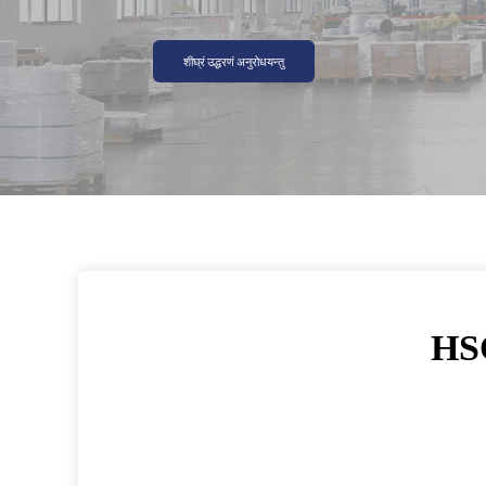
शीघ्रं उद्धरणं अनुरोधयन्तु
HSQ