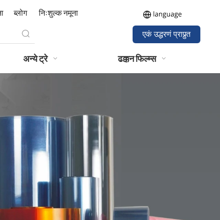
ना
ब्लोग
निःशुल्क नमूना
एकं उद्धरणं प्राप्नुत
अन्ये ट्रे
ढक्कन फिल्म्स