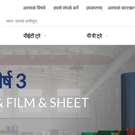
अस्माकं विषये
हमसे संपर्क करें
उपकरणम्‌
अस्माकं कारखा
पीईटी ट्रे
पी पी ट्रे
्ष 3
& FILM
& SHEET