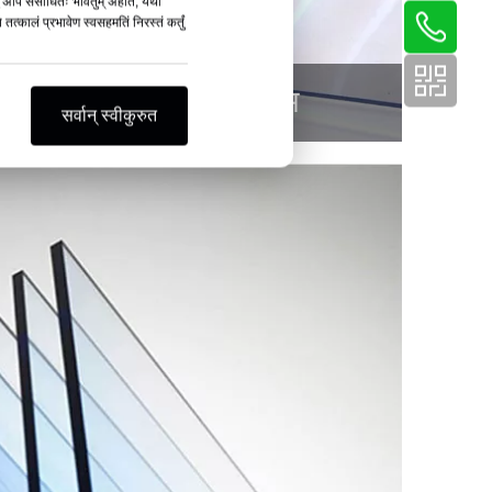
ेषु अपि संसाधितः भवितुम् अर्हति, यथा
त्कालं प्रभावेण स्वसहमतिं निरस्तं कर्तुं
पीवीसी लचीला फिल्म
सर्वान् स्वीकुरुत