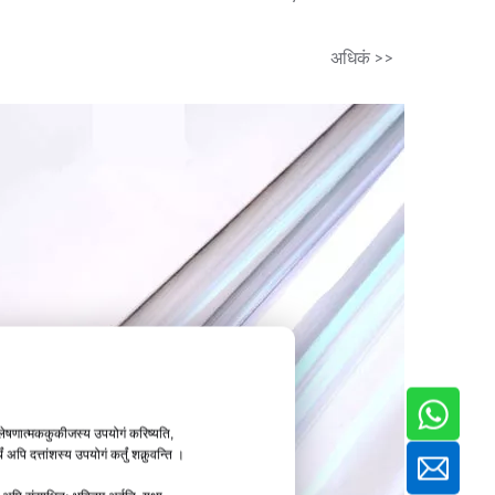
Tray
अधिकं >>
श्लेषणात्मककुकीजस्य उपयोगं करिष्यति,
अपि दत्तांशस्य उपयोगं कर्तुं शक्नुवन्ति ।