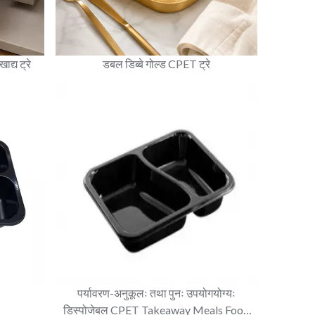
द्य ट्रे
डबल डिब्बे गोल्ड CPET ट्रे
पर्यावरण-अनुकूलः तथा पुनः उपयोगयोग्यः
डिस्पोजेबल CPET Takeaway Meals Food