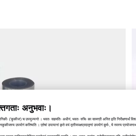
्यक्तिगताः अनुभवाः।
्योगिकीः ('कुकीज') च उपयुज्यन्ते । भवतः सहमतिः अधीनं, भवतः रुचिः का सामग्री अस्ति इति निरीक्षणार्थं वि
कुकीजस्य उपयोगं करिष्यति । एतेषां उपायानां कृते वयं तृतीयपक्षप्रदातृणां उपयोगं कुर्मः, ये स्वस्य प्रयोजनार्थं 