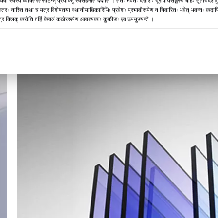
 अथवा स्वस्य व्यक्तिगतसेटिंग्स् प्रयोक्तुं स्वसहमतिं ददाति । ततः भवतः दत्तांशः यूरोपीयसङ्घस्य बहिः तृतीयदेश
्धः स्तरः नास्ति तथा च यत्र विशेषतया स्थानीयाधिकारिभिः प्रवेशः प्रभावीरूपेण न निवारितः भवेत् भवन्तः कदापि त
यत्र क्लिक् करोति तर्हि केवलं कठोररूपेण आवश्यकाः कुकीजः एव उपयुज्यन्ते ।
 कठोर पत्रक