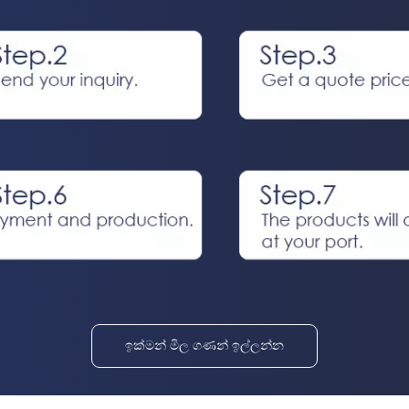
ඉක්මන් මිල ගණන් ඉල්ලන්න