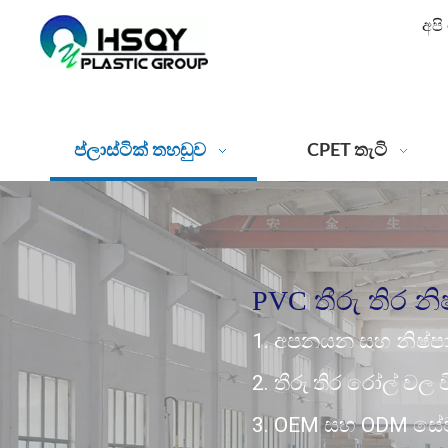
අපි
ප්ලාස්ටික් තහඩුව
CPET තැටි
PVC තීරු තිර න
1. අපනයන සහ නිෂ්පා
2. තීරු තිර රෝල් වල
3. OEM සහ ODM සේ