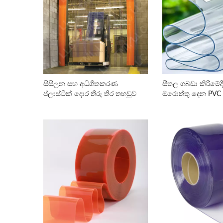
සිසිලන සහ අධිශීතකරණ
සීතල ගබඩා කිරීමේද
ප්ලාස්ටික් දොර තීරු තිර තහඩුව
ඔරොත්තු දෙන PVC 
භාවිතය