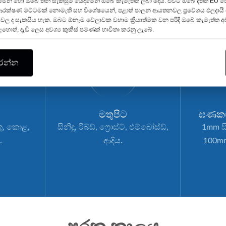
කිරීමෙන් හෝ ඔබේ තනි සැකසුම් යෙදීමෙන් ඔබේ කැමැත්ත ලබා දෙයි. එවිට ඔබේ දත්ත EU
ආරක්ෂණ මට්ටමක් නොමැති සහ විශේෂයෙන්, පළාත් පාලන ආයතනවල ප්‍රවේශය ඵලදාය
වල ද සැකසිය හැක. ඔබට ඕනෑම වේලාවක වහාම ක්‍රියාත්මක වන පරිදි ඔබේ කැමැත්ත අව
කළහොත්, දැඩි ලෙස අවශ්‍ය කුකීස් පමණක් භාවිතා කරනු ලැබේ.
කරන්න
මතුපිට
ඝණකම
රතු, කොළ,
සිනිඳු, රිබ්ඩ්, ෆ්‍රොස්ට්, එම්බෝස්ඩ්,
1mm ස
.
ආදිය.
100mm