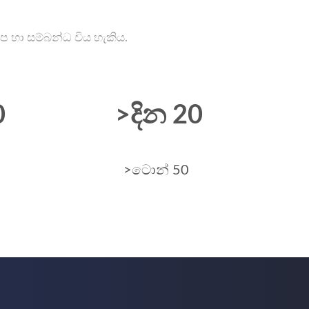
අප හා සම්බන්ධ විය හැකිය.
0
>දින 20
>ටොන් 50