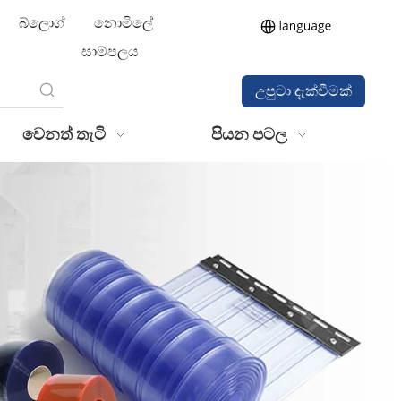
බ්ලොග්
නොමිලේ
සාම්පලය
උපුටා දැක්වීමක්
ලබා ගන්න
වෙනත් තැටි
පියන පටල