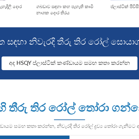
පැහැදිලි දොර
ගබඩාව සඳහා කහ පැහැති කෘමි
ප්ලාස්ටික් පීවී
නාශක දොර තිරය
ත සඳහා නිවැරදි තීරු තිර රෝල් සොය
අද HSQY ප්ලාස්ටික් කණ්ඩායම සමඟ කතා කරන්න
ි තීරු තිර රෝල් තෝරා ගන්
ඩායම සමඟ කතා කරන්න, නිවැරදි තිර රෝල් ද්‍රව්‍ය තෝරා ගැනීම