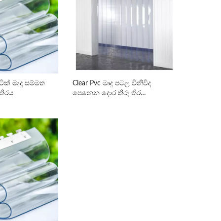
්ටික් මෘදු සම්මත
Clear Pvc මෘදු පටල විනිවිද
තිරය
පෙනෙන දොර තීරු තිර
සැපයුම්කරු-HSQY ප්ලාස්ටික්