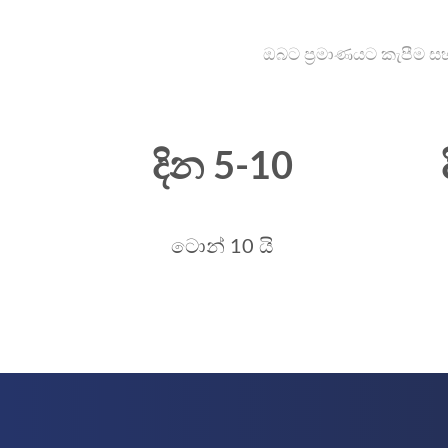
ඔබට ප්‍රමාණයට කැපීම සහ 
දින 5-10
ටොන් 10 යි