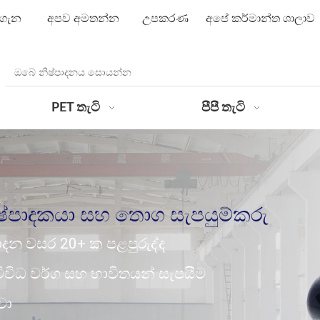
 ගැන
අපව අමතන්න
උපකරණ
අපේ කර්මාන්ත ශාලාව
PET තැටි
පීපී තැටි
ිෂ්පාදකයා සහ තොග සැපයුම්කරු
දන වසර 20+ ක පළපුරුද්ද
 විවිධ වර්ග සහ භාවිතයන් සැපයීම
වා