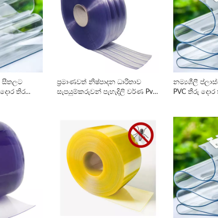
ී සීතලට
ප්‍රමාණවත් නිෂ්පාදන ධාරිතාව
නම්‍යශීලී ප්ලාස
දොර තිර
සැපයුම්කරුවන් පැහැදිලි වර්ණ Pvc
PVC තීරු දොර 
දොර තිර සැපයුම්කරු-HSQY
ප්ලාස්ටික්