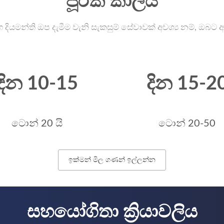
පූරක කාලය
දියමන්ති ඔප දැමීම වැනි සැකසුම් සේවාවක් අවශ්‍ය නම්, ඔබට 
දින 10-15
දින 15-2
ටොන් 20 යි
ටොන් 20-50
ඉක්මන් මිල ගණන් ඉල්ලන්න
සහයෝගිතා ක්‍රියාවලිය