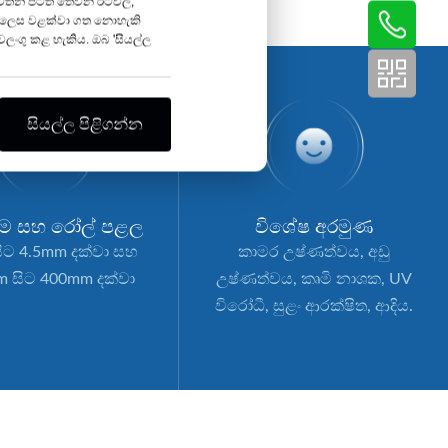
 වෙතින් පිටත තෙවන රටවල,
ී ලෙස වළක්වා ගත නොහැකි
ලංගු කළ හැකිය. ඔබ 'සියල්ල
සියල්ල පිළිගන්න
 සහ රෝල් පළල
විශේෂ අරමුණ
ිට 4.5mm දක්වා සහ
කාමර උෂ්ණත්වය, අඩු
 සිට 400mm දක්වා
උෂ්ණත්වය, කෘමි නාශක, UV
විරෝධී, සුළං ආරක්ෂිත, ආදිය.