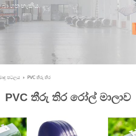
ලබා ගත හැකිය.
මෘදු පටලය
»
PVC තීරු තිර
PVC තීරු තිර රෝල් මාලාව