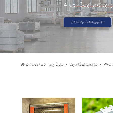
4. නොමිලේ සාම්පල 
ඉක්මන් මිල ගණන් ඉල්ලන්න
මුල් පිටුව
ප්ලාස්ටික් තහඩුව
PVC 
ඔබ මෙහි සිටී:
»
»