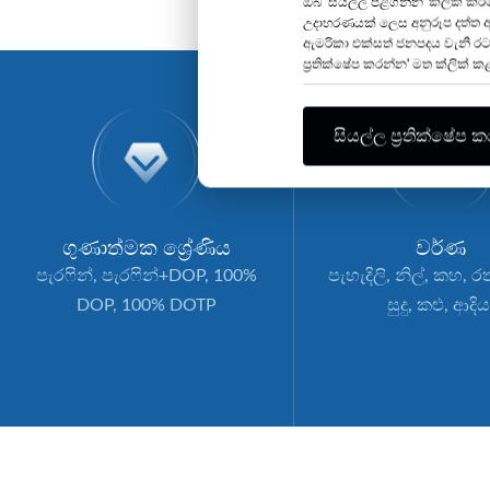
ඔබ 'සියල්ල පිළිගන්න' ක්ලික් 
උදාහරණයක් ලෙස අනුරූප දත්ත 
ඇමරිකා එක්සත් ජනපදය වැනි රට
ප්‍රතික්ෂේප කරන්න' මත ක්ලික් 
සියල්ල ප්‍රතික්ෂේප 
ගුණාත්මක ශ්‍රේණිය
වර්ණ
පැරෆින්, පැරෆින්+DOP, 100%
පැහැදිලි, නිල්, කහ, 
DOP, 100% DOTP
සුදු, කළු, ආදිය