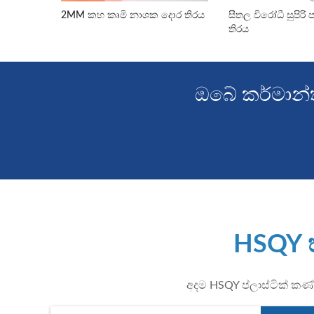
2MM කහ කෘමි නාශක දොර තිරය
සීතල විරෝධී සුපිරි 
තිරය
ඔබේ කර්මාන්
HSQY හ
අදම HSQY ප්ලාස්ටික් කණ්