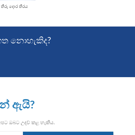
සී තීරු දොර තිරය
ාගත නොහැකිද?
නේ ඇයි?
ට අපට ඔබට උදව් කළ හැකිය.