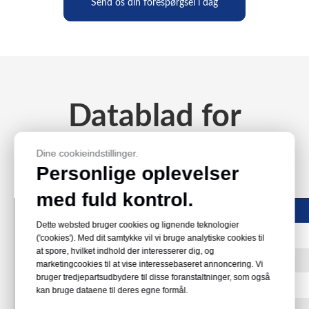
Send os din forespørgsel i dag
Datablad for
polycarbonatfilm
Dine cookieindstillinger.
Personlige oplevelser
med fuld kontrol.
Ejendom
Værdi
Dette websted bruger cookies og lignende teknologier
('cookies'). Med dit samtykke vil vi bruge analytiske cookies til
at spore, hvilket indhold der interesserer dig, og
Specifik tyngdekraft
1.2
marketingcookies til at vise interessebaseret annoncering. Vi
bruger tredjepartsudbydere til disse foranstaltninger, som også
Dis
>60
kan bruge dataene til deres egne formål.