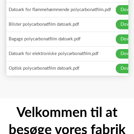
Datoark for flammehæmmende polycarbonatfilm.pdf
Downl
Blister polycarbonatfilm datoark.pdf
Downl
Bagage polycarbonatfilm datoark.pdf
Downl
Datoark for elektroniske polycarbonatfilm.pdf
Downl
Optisk polycarbonatfilm datoark.pdf
Downl
Velkommen til at
besøge vores fabrik