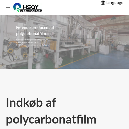
Førende producent af
polycarbonatfilm
1. Professionel erfaring med fremstilling af PC-film
2. Bredt udvalg af polycarbonatfilm
3. Original producent med konkurrencedygtig pris
Indkøb af
polycarbonatfilm