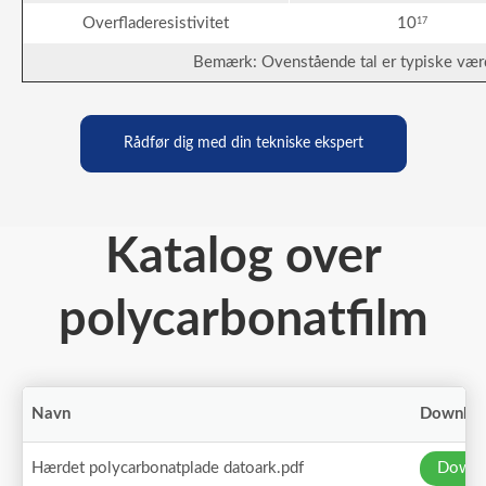
Overfladeresistivitet
10
17
Bemærk: Ovenstående tal er typiske værd
Rådfør dig med din tekniske ekspert
Katalog over
polycarbonatfilm
Navn
Downlo
Hærdet polycarbonatplade datoark.pdf
Downl