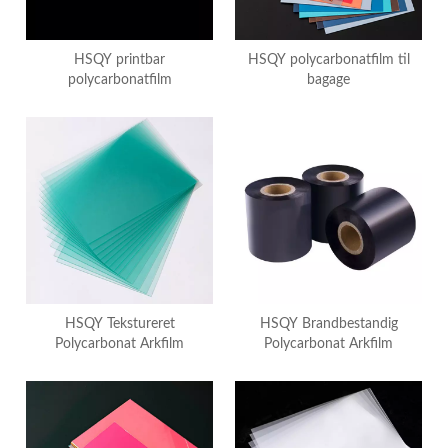
HSQY printbar
HSQY polycarbonatfilm til
polycarbonatfilm
bagage
HSQY Tekstureret
HSQY Brandbestandig
Polycarbonat Arkfilm
Polycarbonat Arkfilm