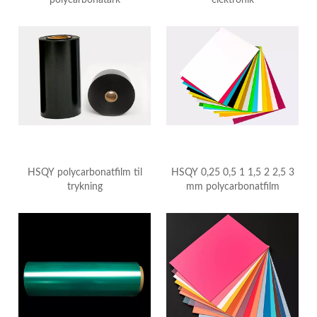
HSQY polycarbonatfilm til
HSQY 0,25 0,5 1 1,5 2 2,5 3
trykning
mm polycarbonatfilm