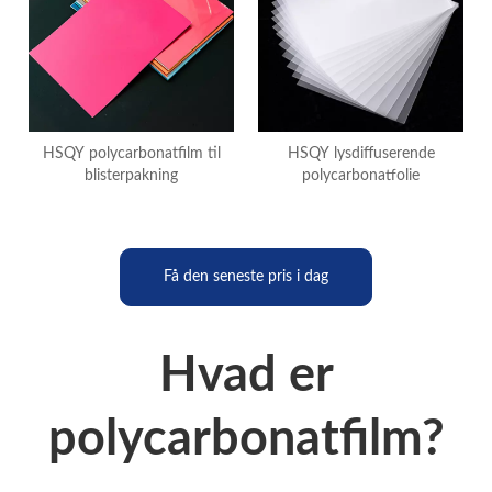
HSQY polycarbonatfilm til
HSQY lysdiffuserende
blisterpakning
polycarbonatfolie
Få den seneste pris i dag
Hvad er
polycarbonatfilm?