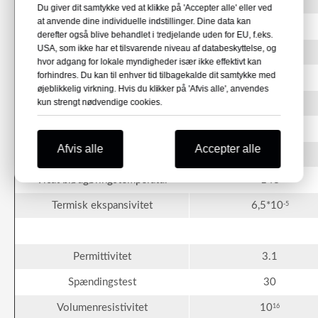
Lystransmission
>89
Du giver dit samtykke ved at klikke på 'Accepter alle' eller ved
at anvende dine individuelle indstillinger. Dine data kan
Vandabsorptionsligevægt
0.35
derefter også blive behandlet i tredjelande uden for EU, f.eks.
USA, som ikke har et tilsvarende niveau af databeskyttelse, og
hvor adgang for lokale myndigheder især ikke effektivt kan
forhindres. Du kan til enhver tid tilbagekalde dit samtykke med
Trækstyrke
60
øjeblikkelig virkning. Hvis du klikker på 'Afvis alle', anvendes
kun strengt nødvendige cookies.
Trækmodul
2400
Bøjningsmodul
92
Afvis alle
Accepter alle
Vicat blødgøringstemperatur
148
Termisk ekspansivitet
6,5*10
-5
Permittivitet
3.1
Spændingstest
30
Volumenresistivitet
10
16