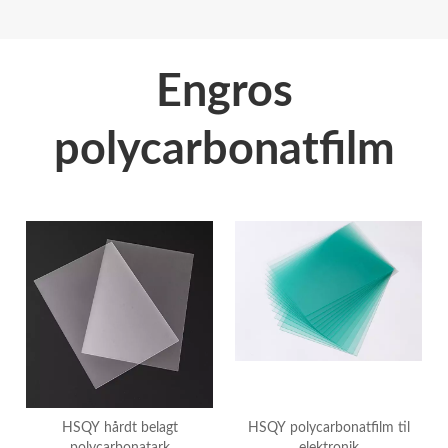
Engros
polycarbonatfilm
HSQY hårdt belagt
HSQY polycarbonatfilm til
polycarbonatark
elektronik