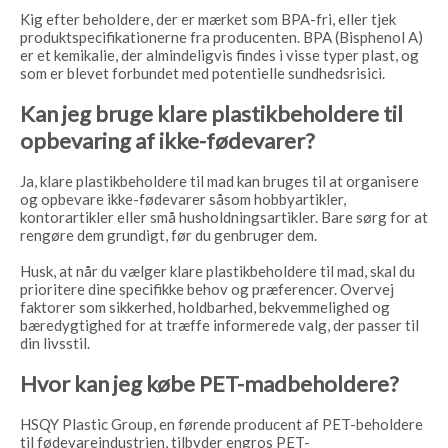
Kig efter beholdere, der er mærket som BPA-fri, eller tjek
produktspecifikationerne fra producenten. BPA (Bisphenol A)
er et kemikalie, der almindeligvis findes i visse typer plast, og
som er blevet forbundet med potentielle sundhedsrisici.
Kan jeg bruge klare plastikbeholdere til
opbevaring af ikke-fødevarer?
Ja, klare plastikbeholdere til mad kan bruges til at organisere
og opbevare ikke-fødevarer såsom hobbyartikler,
kontorartikler eller små husholdningsartikler. Bare sørg for at
rengøre dem grundigt, før du genbruger dem.
Husk, at når du vælger klare plastikbeholdere til mad, skal du
prioritere dine specifikke behov og præferencer. Overvej
faktorer som sikkerhed, holdbarhed, bekvemmelighed og
bæredygtighed for at træffe informerede valg, der passer til
din livsstil.
Hvor kan jeg købe PET-madbeholdere?
HSQY Plastic Group, en førende producent af PET-beholdere
til fødevareindustrien, tilbyder engros PET-