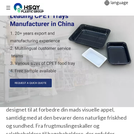
PET-
fødevarebeholdere -
Premium
fødevaregodkendte
emballageløsninger
HSQY Plastic Group har en række attraktive, klare
PET-fødevareemballageløsninger, der er specielt
designet til at forbedre din mads visuelle appel,
samtidig med at den bevarer dens naturlige friskhed
og sundhed. Fra frugtmuslingeskaller og
salatbeholdere til bagebeholdere, der opfylder