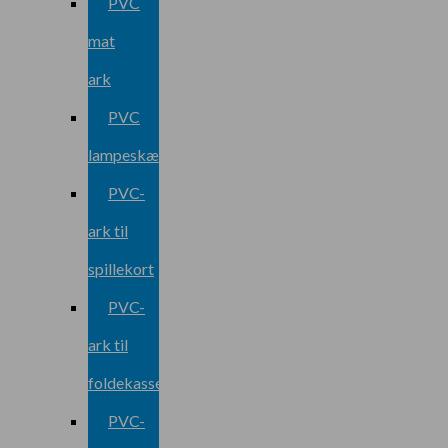
PVC
mat
ark
PVC
lampeskærmark
PVC-
ark til
spillekort
PVC-
ark til
foldekasse
PVC-