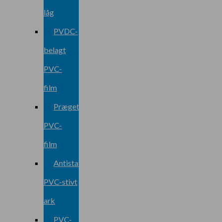
låg
PVDC-
belagt
PVC-
film
Præget
PVC-
film
Antistatisk
PVC-stivt
ark
PVC-