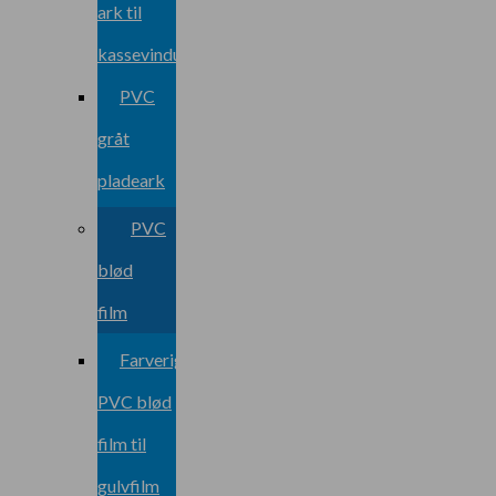
ark til
kassevindue
PVC
gråt
pladeark
PVC
blød
film
Farverig
PVC blød
film til
gulvfilm