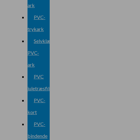
ark
PVC-
trykark
Selvklæbende
PVC-
ark
PVC
juletræsfilm
PVC-
kort
PVC-
bindende