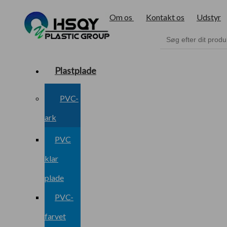
Om os
Kontakt os
Udstyr
Plastplade
PVC-
ark
PVC
klar
plade
PVC-
farvet