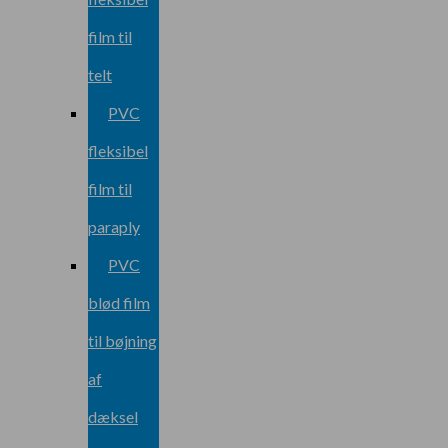
film til
telt
PVC
fleksibel
film til
paraply
PVC
blød film
til bøjning
af
dæksel