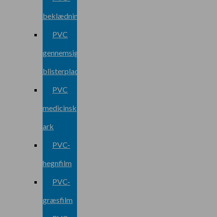
beklædningsark
PVC
gennemsigtig
blisterplade
PVC
medicinsk
ark
PVC-
hegnfilm
PVC-
græsfilm