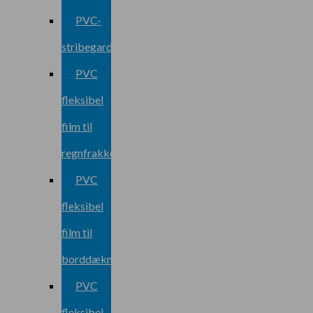
PVC-
stribegardiner
PVC
fleksibel
film til
regnfrakke
PVC
fleksibel
film til
borddækning
PVC
fleksibel