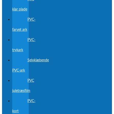
klar plade
PVC-
farvet ark
PVC-
trykark
Selvklæbende
PVC-ark
PVC
juletræsfilm
PVC-
kort