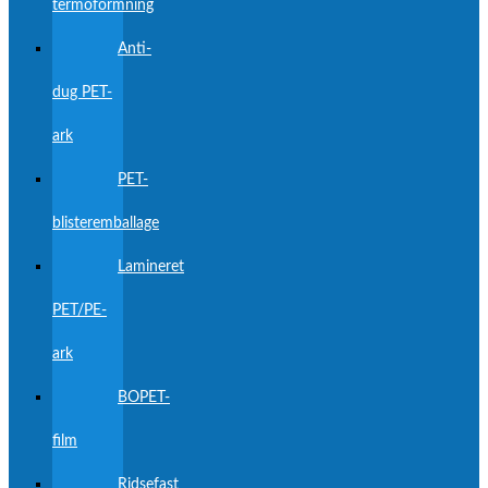
termoformning
Anti-
dug PET-
ark
PET-
blisteremballage
Lamineret
PET/PE-
ark
BOPET-
film
Ridsefast