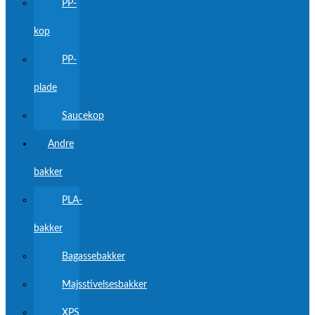
PP-
kop
PP-
plade
Saucekop
Andre
bakker
PLA-
bakker
Bagassebakker
Majsstivelsesbakker
XPS