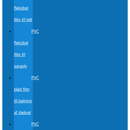
fleksibel
film til telt
PVC
fleksibel
film til
paraply
PVC
blød film
til bøjning
af dæksel
PVC