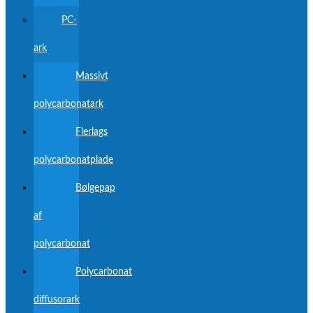
PC-
ark
Massivt
polycarbonatark
Flerlags
polycarbonatplade
Bølgepap
af
polycarbonat
Polycarbonat
diffusorark