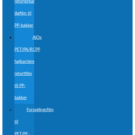
retortérbar
lågfilm til
PP-bakker
AlOx
PET/PA/RCPP
højbarriere
retortfilm
til PP-
bakker
Forseglingsfilm
til
PET/PE-