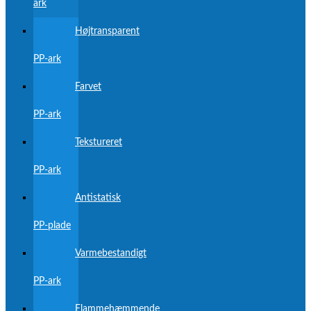
ark
Højtransparent
PP-ark
Farvet
PP-ark
Tekstureret
PP-ark
Antistatisk
PP-plade
Varmebestandigt
PP-ark
Flammehæmmende