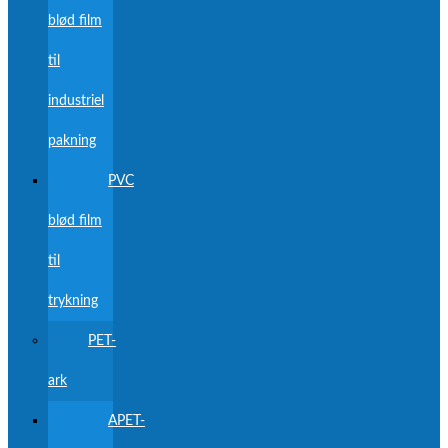
blød film
til
industriel
pakning
PVC
blød film
til
trykning
PET-
ark
APET-