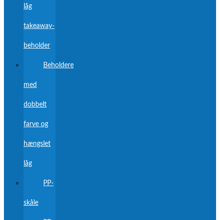
låg
takeaway-
beholder
Beholdere
med
dobbelt
farve og
hængslet
låg
PP-
skåle