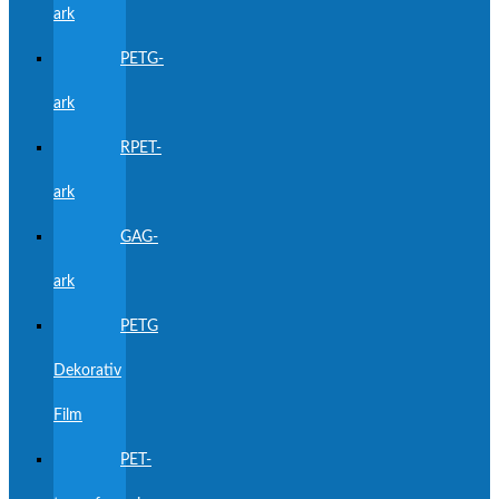
ark
PETG-
ark
RPET-
ark
GAG-
ark
PETG
Dekorativ
Film
PET-