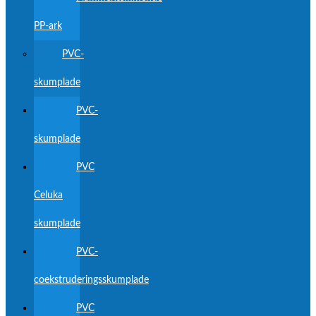
PP-ark
PVC-
skumplade
PVC-
skumplade
PVC
Celuka
skumplade
PVC-
coekstruderingsskumplade
PVC