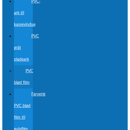
PVC-
ark til
kassevindue
PVC
gråt
pladeark
PVC
blød film
Farverig
PVC blød
film til
gulvfilm