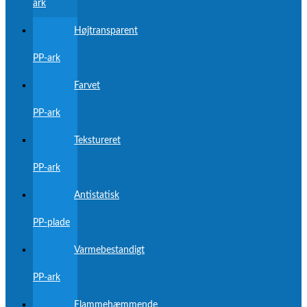
ark
Højtransparent
PP-ark
Farvet
PP-ark
Tekstureret
PP-ark
Antistatisk
PP-plade
Varmebestandigt
PP-ark
Flammehæmmende