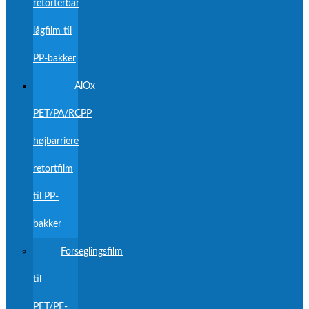
retortérbar
lågfilm til
PP-bakker
AlOx
PET/PA/RCPP
højbarriere
retortfilm
til PP-
bakker
Forseglingsfilm
til
PET/PE-