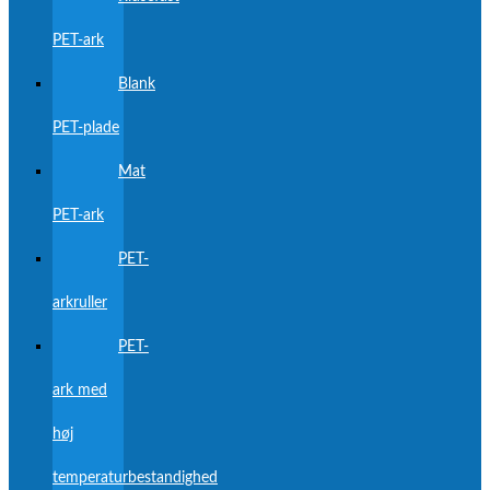
PET-ark
Blank
PET-plade
Mat
PET-ark
PET-
arkruller
PET-
ark med
høj
temperaturbestandighed