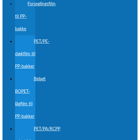
Forseglingsfilm
til PP-
bakke
PET/PE-
dækfilm til
PP-bakker
Belagt
BOPET-
lågfilm til
PP-bakker
PET/PA/RCPP