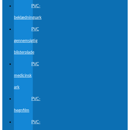
PVC-
beklædningsark
PVC
gennemsigtig
blisterplade
PVC
medicinsk
ark
PVC-
hegnfilm
PVC-