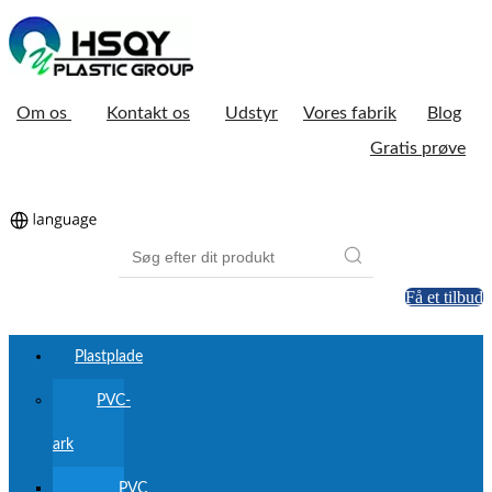
Om os
Kontakt os
Udstyr
Vores fabrik
Blog
Gratis prøve
Få et tilbud
Plastplade
PVC-
ark
PVC