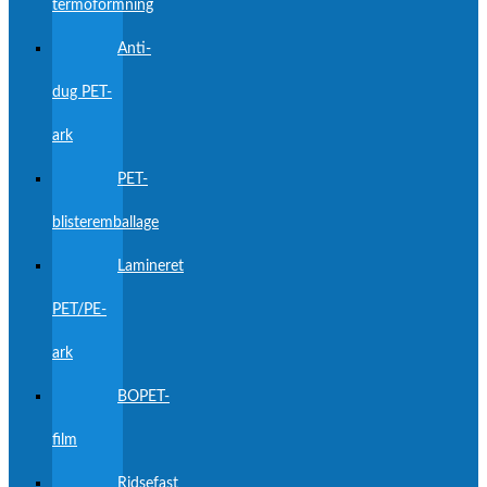
termoformning
Anti-
dug PET-
ark
PET-
blisteremballage
Lamineret
PET/PE-
ark
BOPET-
film
Ridsefast