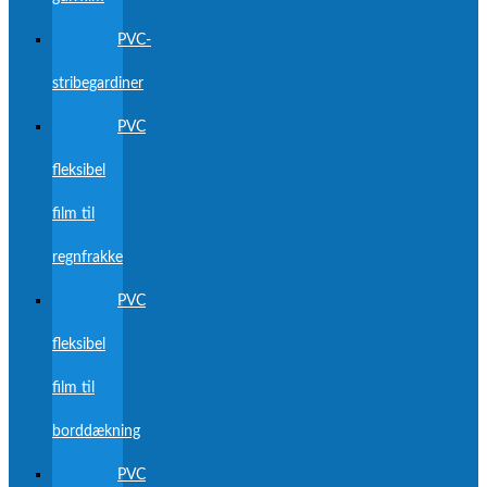
PVC-
stribegardiner
PVC
fleksibel
film til
regnfrakke
PVC
fleksibel
film til
borddækning
PVC