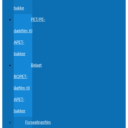
bakke
PET/PE-
dækfilm til
APET-
bakker
Belagt
BOPET-
lågfilm til
APET-
bakker
Forseglingsfilm