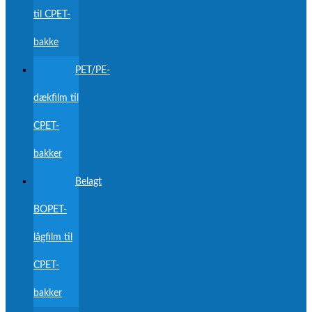
til CPET-
bakke
PET/PE-
dækfilm til
CPET-
bakker
Belagt
BOPET-
lågfilm til
CPET-
bakker