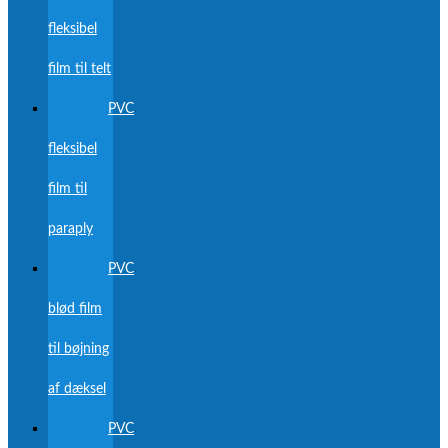
fleksibel
film til telt
PVC
fleksibel
film til
paraply
PVC
blød film
til bøjning
af dæksel
PVC