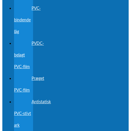
PVC-
bindende
låg
PVDC-
belagt
PVC-film
Præget
PVC-film
Antistatisk
PVC-stivt
ark