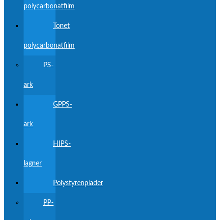
polycarbonatfilm
Tonet
polycarbonatfilm
PS-
ark
GPPS-
ark
HIPS-
lagner
Polystyrenplader
PP-