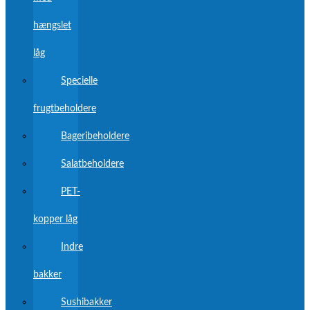
hængslet
låg
Specielle
frugtbeholdere
Bageribeholdere
Salatbeholdere
PET-
kopper låg
Indre
bakker
Sushibakker