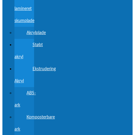
lamineret
skumplade
Akrylplade
Støbt
akryl
Ekstrudering
Akryl
ABS-
ark
Komposterbare
ark