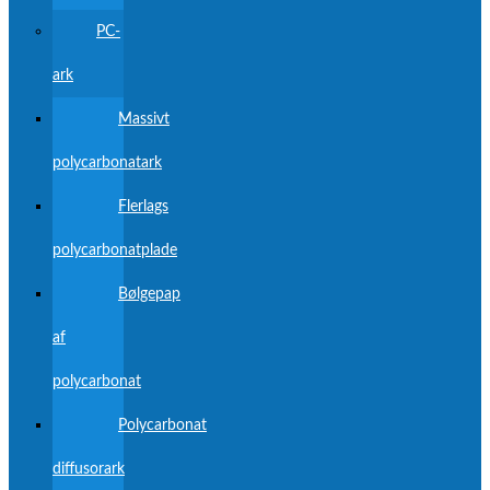
PC-
ark
Massivt
polycarbonatark
Flerlags
polycarbonatplade
Bølgepap
af
polycarbonat
Polycarbonat
diffusorark