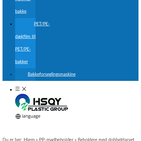
bakke
PET/PE-
dækfilm til
PET/PE-
bakker
Bakkeforseglingsmaskine
Hjem
PP-madbeholder
Du er her:
»
»
Beholdere med dobbeltfarvet