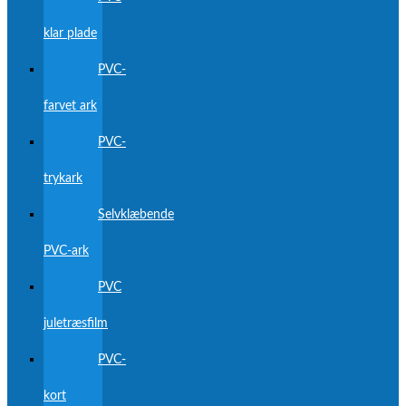
klar plade
PVC-
farvet ark
PVC-
trykark
Selvklæbende
PVC-ark
PVC
juletræsfilm
PVC-
kort