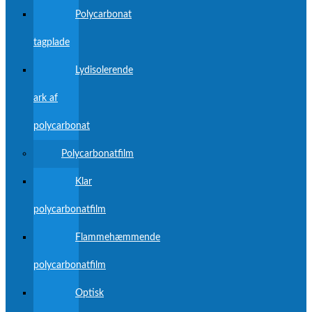
Polycarbonat
tagplade
Lydisolerende
ark af
polycarbonat
Polycarbonatfilm
Klar
polycarbonatfilm
Flammehæmmende
polycarbonatfilm
Optisk