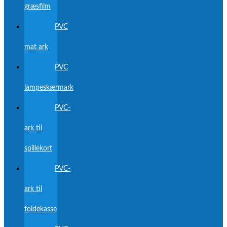
græsfilm
PVC
mat ark
PVC
lampeskærmark
PVC-
ark til
spillekort
PVC-
ark til
foldekasse