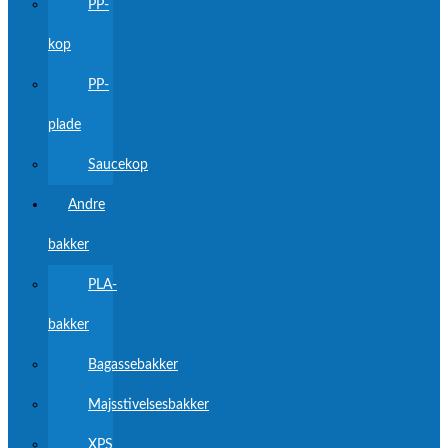
PP-
kop
PP-
plade
Saucekop
Andre
bakker
PLA-
bakker
Bagassebakker
Majsstivelsesbakker
XPS