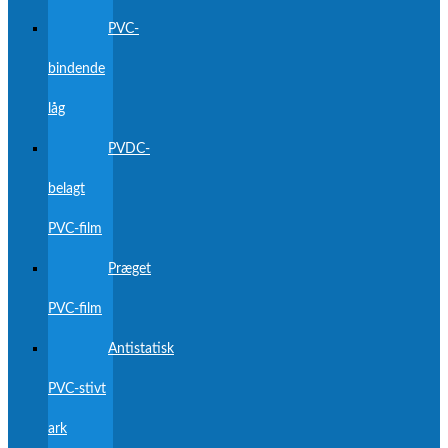
PVC-
bindende
låg
PVDC-
belagt
PVC-film
Præget
PVC-film
Antistatisk
PVC-stivt
ark