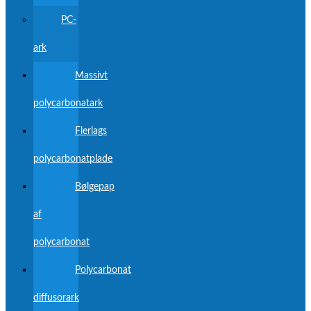
PC-
ark
Massivt
polycarbonatark
Flerlags
polycarbonatplade
Bølgepap
af
polycarbonat
Polycarbonat
diffusorark