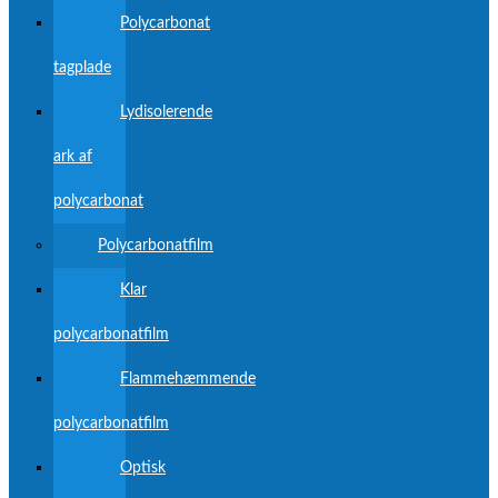
Polycarbonat
tagplade
Lydisolerende
ark af
polycarbonat
Polycarbonatfilm
Klar
polycarbonatfilm
Flammehæmmende
polycarbonatfilm
Optisk