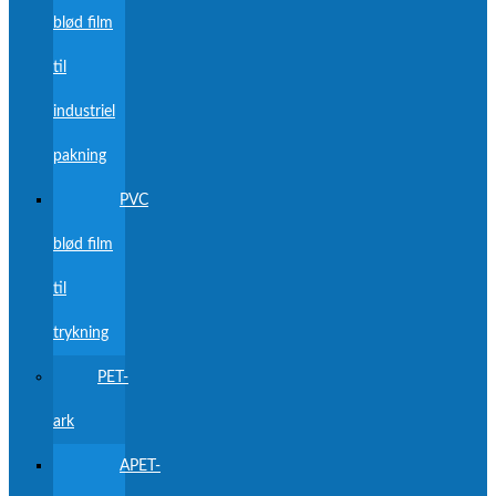
blød film
til
industriel
pakning
PVC
blød film
til
trykning
PET-
ark
APET-