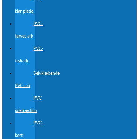
klar plade
PVC-
farvet ark
PVC-
trykark
Selvklæbende
PVC-ark
PVC
juletræsfilm
PVC-
kort