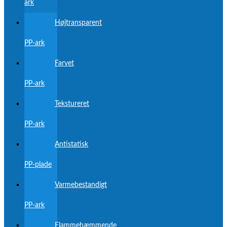
ark
Højtransparent
PP-ark
Farvet
PP-ark
Tekstureret
PP-ark
Antistatisk
PP-plade
Varmebestandigt
PP-ark
Flammehæmmende