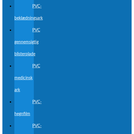
PVC-
beklædningsark
PVC
gennemsigtig
blisterplade
PVC
medicinsk
ark
PVC-
hegnfilm
PVC-