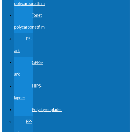
polycarbonatfilm
Tonet
polycarbonatfilm
PS-
ark
GPPS-
ark
HIPS-
lagner
Polystyrenplader
PP-