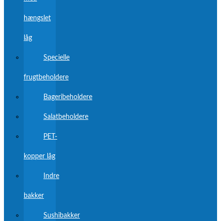
hængslet
låg
Specielle
frugtbeholdere
Bageribeholdere
Salatbeholdere
PET-
kopper låg
Indre
bakker
Sushibakker