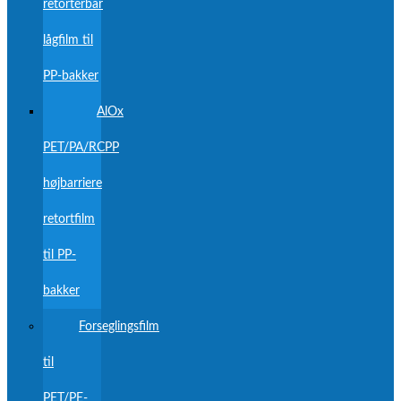
retortérbar
lågfilm til
PP-bakker
AlOx
PET/PA/RCPP
højbarriere
retortfilm
til PP-
bakker
Forseglingsfilm
til
PET/PE-