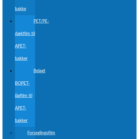
bakke
PET/PE-
dækfilm til
APET-
bakker
Belagt
BOPET-
lågfilm til
APET-
bakker
Forseglingsfilm