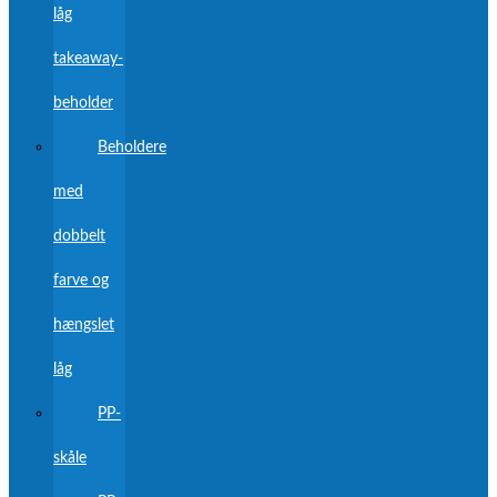
låg
takeaway-
beholder
Beholdere
med
dobbelt
farve og
hængslet
låg
PP-
skåle