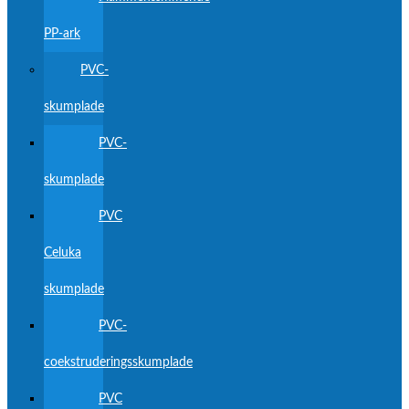
PP-ark
PVC-
skumplade
PVC-
skumplade
PVC
Celuka
skumplade
PVC-
coekstruderingsskumplade
PVC