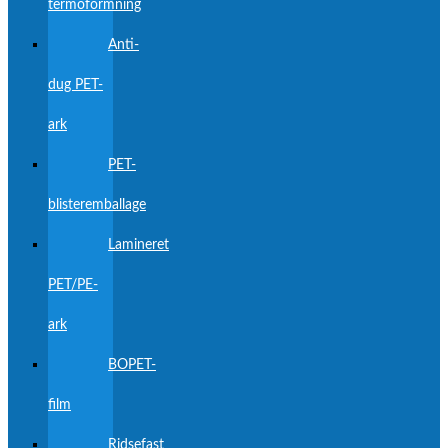
termoformning
Anti-
dug PET-
ark
PET-
blisteremballage
Lamineret
PET/PE-
ark
BOPET-
film
Ridsefast