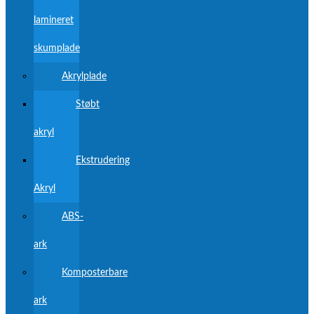
lamineret
skumplade
Akrylplade
Støbt
akryl
Ekstrudering
Akryl
ABS-
ark
Komposterbare
ark