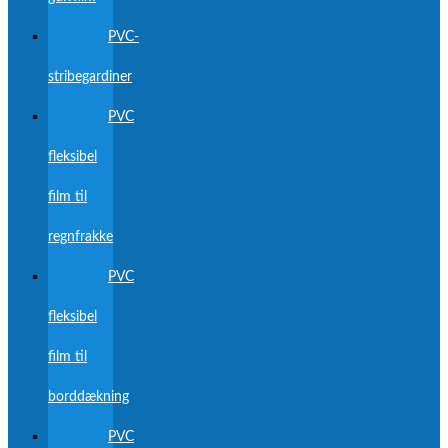
PVC-
stribegardiner
PVC
fleksibel
film til
regnfrakke
PVC
fleksibel
film til
borddækning
PVC