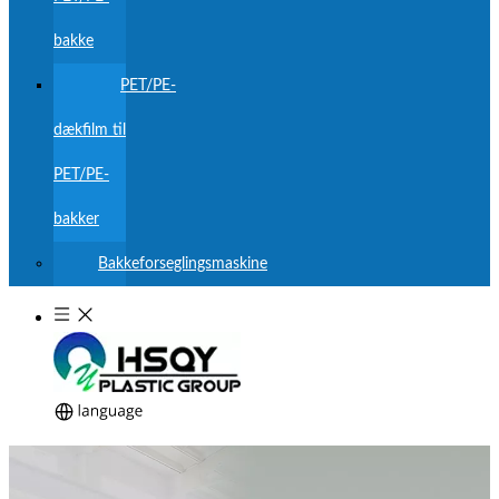
bakke
PET/PE-
dækfilm til
PET/PE-
bakker
Bakkeforseglingsmaskine