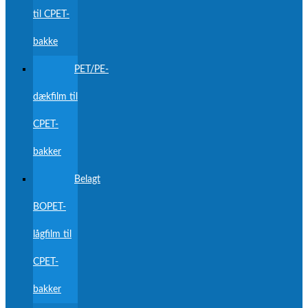
til CPET-
bakke
PET/PE-
dækfilm til
CPET-
bakker
Belagt
BOPET-
lågfilm til
CPET-
bakker