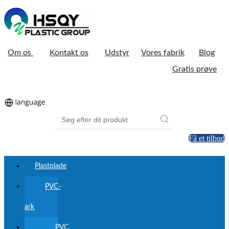
Om os
Kontakt os
Udstyr
Vores fabrik
Blog
Gratis prøve
Få et tilbud
Plastplade
PVC-
ark
PVC