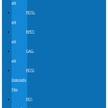
ark
PETG-
ark
RPET-
ark
GAG-
ark
PETG
Dekorativ
Film
PET-