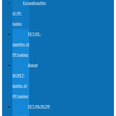
Forseglingsfilm
til PP-
bakke
PET/PE-
dækfilm til
PP-bakker
Belagt
BOPET-
lågfilm til
PP-bakker
PET/PA/RCPP