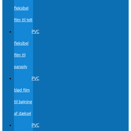
fleksibel
film til telt
PVC
fleksibel
film til
paraply
PVC
blød film
til bøjning
af dæksel
PVC