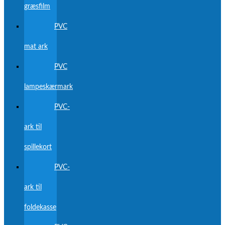
græsfilm
PVC
mat ark
PVC
lampeskærmark
PVC-
ark til
spillekort
PVC-
ark til
foldekasse