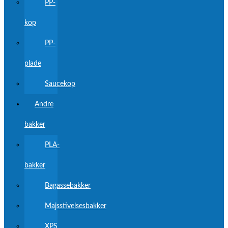
PP-
kop
PP-
plade
Saucekop
Andre
bakker
PLA-
bakker
Bagassebakker
Majsstivelsesbakker
XPS