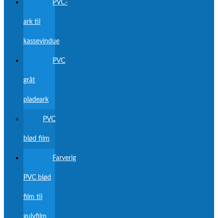
PVC-
ark til
kassevindue
PVC
gråt
pladeark
PVC
blød film
Farverig
PVC blød
film til
gulvfilm