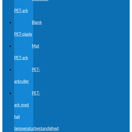
PET-ark
Blank
PET-plade
Mat
PET-ark
PET-
arkruller
PET-
ark med
høj
temperaturbestandighed