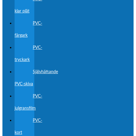
klar plåt
PVC-
färgark
PVC-
tryckark
Självhäftande
PVC-skiva
PVC-
julgransfilm
PVC-
kort