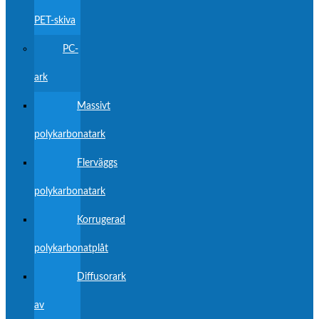
PET-skiva
PC-
ark
Massivt
polykarbonatark
Flerväggs
polykarbonatark
Korrugerad
polykarbonatplåt
Diffusorark
av