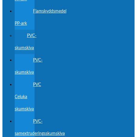
Flamskyddsmedel
PP-ark
PVC-
skumskiva
PVC-
skumskiva
PVC
Celuka
skumskiva
PVC-
samextruderingsskumskiva