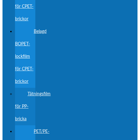
för CPET-
brickor
Belagd
BOPET-
lockfilm
för CPET-
brickor
Tätningsfilm
för PP-
bricka
PET/PE-