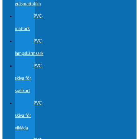
gräsmattafilm
PVC-
mattark
PVC-
lampskärmsark
PVC-
skiva för
spelkort
PVC-
skiva för
viklåda