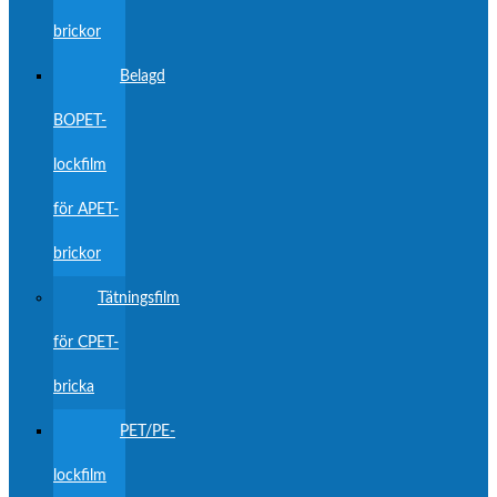
brickor
Belagd
BOPET-
lockfilm
för APET-
brickor
Tätningsfilm
för CPET-
bricka
PET/PE-
lockfilm