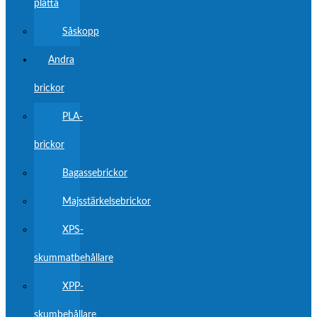
platta
Såskopp
Andra
brickor
PLA-
brickor
Bagassebrickor
Majsstärkelsebrickor
XPS-
skummatbehållare
XPP-
skumbehållare