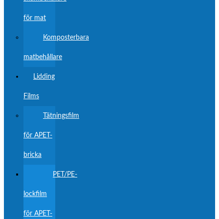
för mat
Komposterbara
matbehållare
Lidding
Films
Tätningsfilm
för APET-
bricka
PET/PE-
lockfilm
för APET-