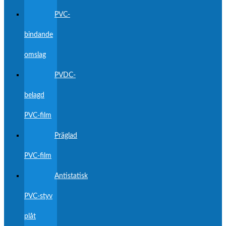
PVC-
bindande
omslag
PVDC-
belagd
PVC-film
Präglad
PVC-film
Antistatisk
PVC-styv
plåt