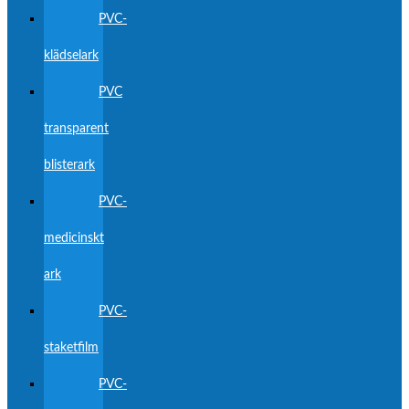
PVC-
klädselark
PVC
transparent
blisterark
PVC-
medicinskt
ark
PVC-
staketfilm
PVC-