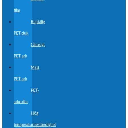
film
Reptålig
PET-duk
Glansigt
PET-ark
Matt
PET-ark
PET-
arkrullar
Hög
temperaturbeständighet