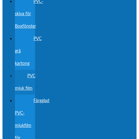
PVC-
skiva för
Boxfönster
PVC
grå
kartong
PVC
mjuk film
Färgglad
PVC-
mjukfilm
för