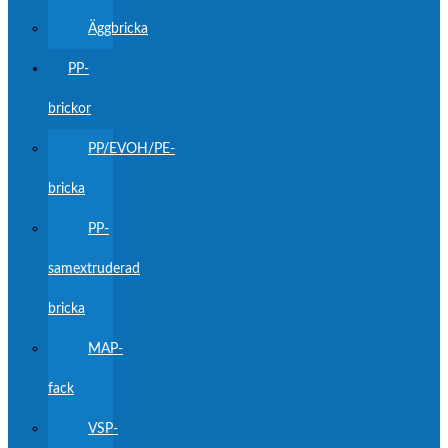
Äggbricka
PP-
brickor
PP/EVOH/PE-
bricka
PP-
samextruderad
bricka
MAP-
fack
VSP-