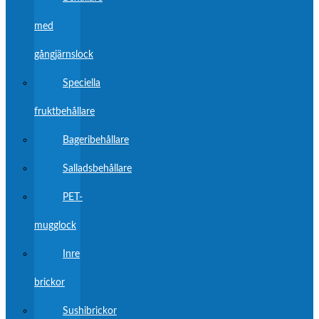
med
gångjärnslock
Speciella
fruktbehållare
Bageribehållare
Salladsbehållare
PET-
mugglock
Inre
brickor
Sushibrickor