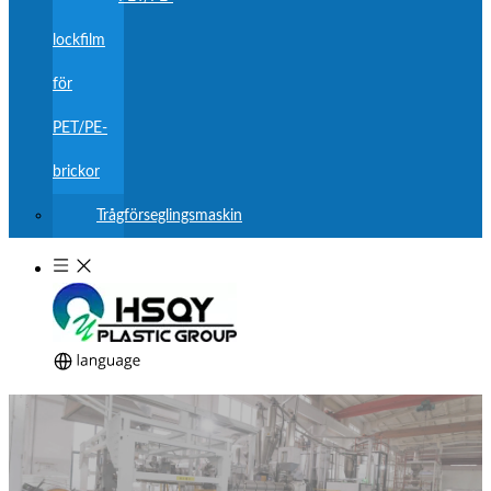
lockfilm
för
PET/PE-
brickor
Trågförseglingsmaskin