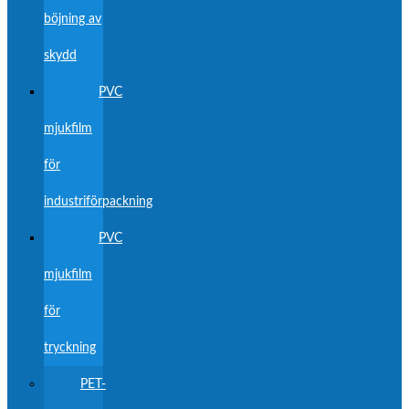
böjning av
skydd
PVC
mjukfilm
för
industriförpackning
PVC
mjukfilm
för
tryckning
PET-