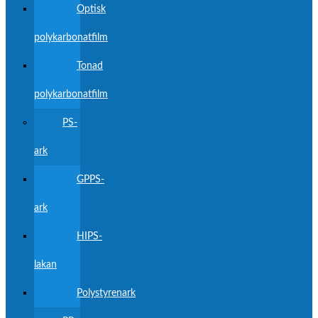
Optisk
polykarbonatfilm
Tonad
polykarbonatfilm
PS-
ark
GPPS-
ark
HIPS-
lakan
Polystyrenark