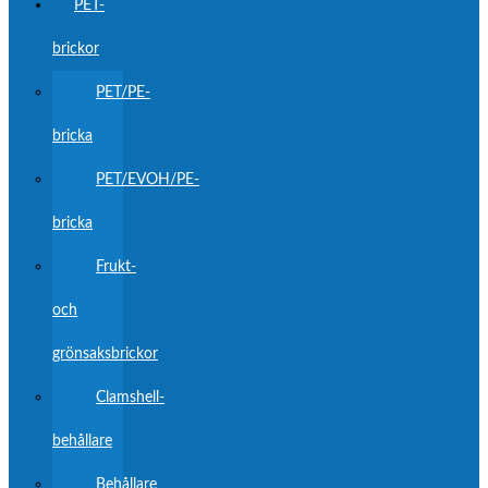
PET-
brickor
PET/PE-
bricka
PET/EVOH/PE-
bricka
Frukt-
och
grönsaksbrickor
Clamshell-
behållare
Behållare