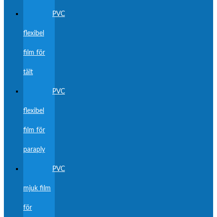
PVC
flexibel
film för
tält
PVC
flexibel
film för
paraply
PVC
mjuk film
för