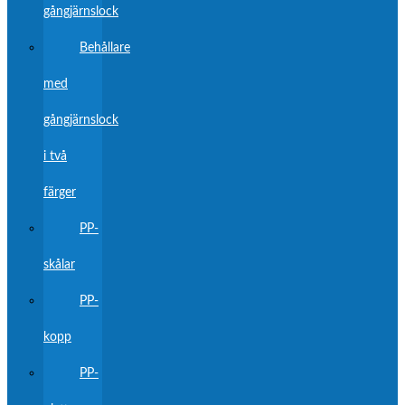
gångjärnslock
Behållare
med
gångjärnslock
i två
färger
PP-
skålar
PP-
kopp
PP-