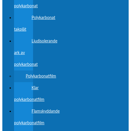
polykarbonat
Polykarbonat
takplåt
Ljudisolerande
ark av
polykarbonat
Polykarbonatfilm
Klar
polykarbonatfilm
Flamskyddande
polykarbonatfilm