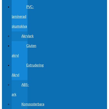
PVC-
laminerad
skumskiva
Akrylark
Gjuten
akryl
Extrudering
Akryl
ABS-
ark
Komposterbara