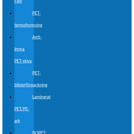
Film
PET-
termoformning
Anti-
imma
PET-skiva
PET-
blisterförpackning
Laminerat
PET/PE-
ark
BOPET-