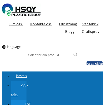
Om oss
Kontakta oss
Utrustning
Vår fabrik
Blogg
Gratisprov
Få en offert
Plastark
PVC-
skiva
PVC-