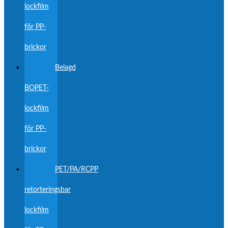
lockfilm
för PP-
brickor
Belagd
BOPET-
lockfilm
för PP-
brickor
PET/PA/RCPP
retorteringsbar
lockfilm