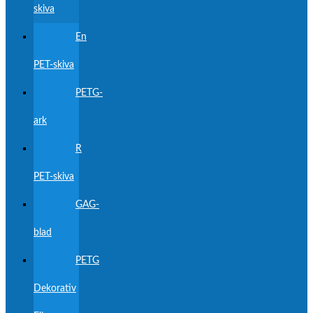
skiva
En
PET-skiva
PETG-
ark
R
PET-skiva
GAG-
blad
PETG
Dekorativ