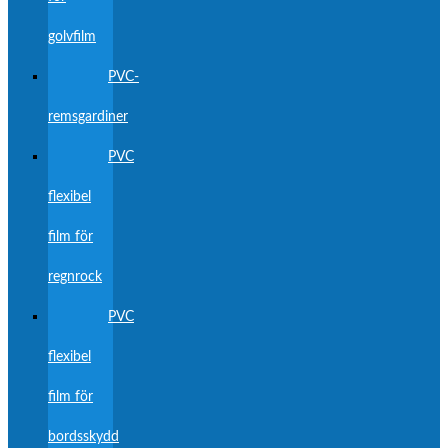
golvfilm
PVC-
remsgardiner
PVC
flexibel
film för
regnrock
PVC
flexibel
film för
bordsskydd