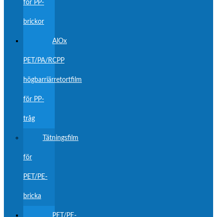
för PP-
brickor
AlOx
PET/PA/RCPP
högbarriärretortfilm
för PP-
tråg
Tätningsfilm
för
PET/PE-
bricka
PET/PE-