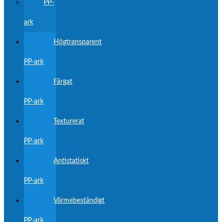
PP-
ark
Högtransparent
PP-ark
Färgat
PP-ark
Texturerat
PP-ark
Antistatiskt
PP-ark
Värmebeständigt
PP-ark