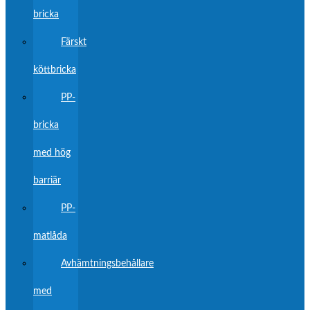
bricka
Färskt
köttbricka
PP-
bricka
med hög
barriär
PP-
matlåda
Avhämtningsbehållare
med