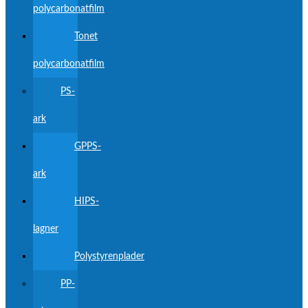
polycarbonatfilm
Tonet
polycarbonatfilm
PS-
ark
GPPS-
ark
HIPS-
lagner
Polystyrenplader
PP-