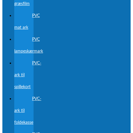
græsfilm
PVC
mat ark
PVC
lampeskærmark
PVC-
ark til
spillekort
PVC-
ark til
foldekasse