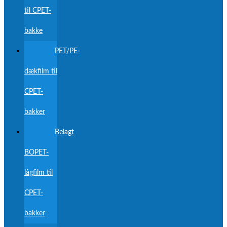
til CPET-
bakke
PET/PE-
dækfilm til
CPET-
bakker
Belagt
BOPET-
lågfilm til
CPET-
bakker