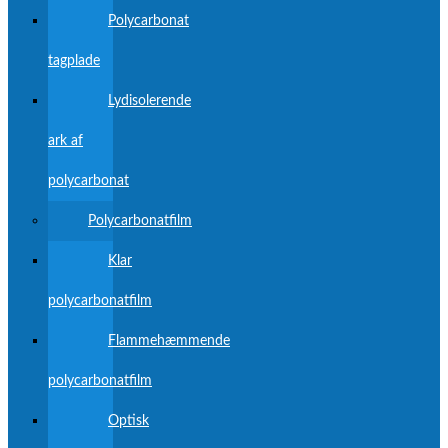
Polycarbonat
tagplade
Lydisolerende
ark af
polycarbonat
Polycarbonatfilm
Klar
polycarbonatfilm
Flammehæmmende
polycarbonatfilm
Optisk