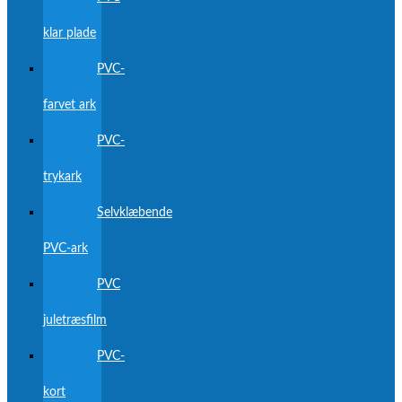
klar plade
PVC-
farvet ark
PVC-
trykark
Selvklæbende
PVC-ark
PVC
juletræsfilm
PVC-
kort