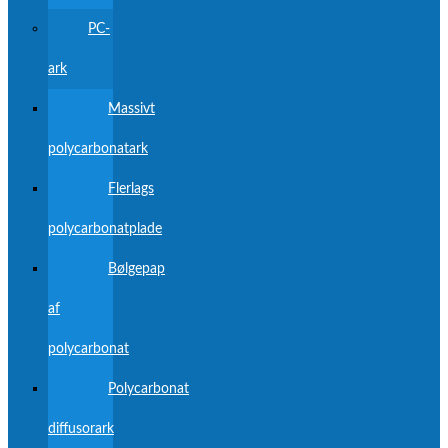
PC-
ark
Massivt
polycarbonatark
Flerlags
polycarbonatplade
Bølgepap
af
polycarbonat
Polycarbonat
diffusorark