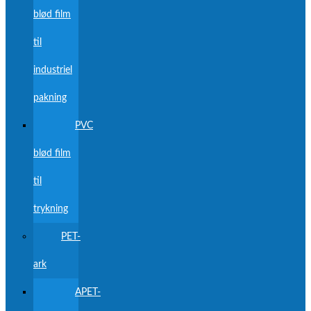
blød film
til
industriel
pakning
PVC
blød film
til
trykning
PET-
ark
APET-