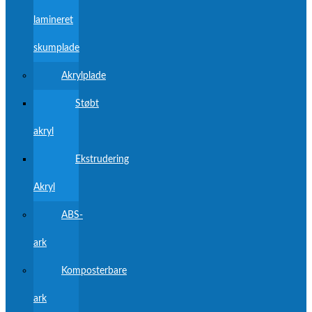
lamineret
skumplade
Akrylplade
Støbt
akryl
Ekstrudering
Akryl
ABS-
ark
Komposterbare
ark