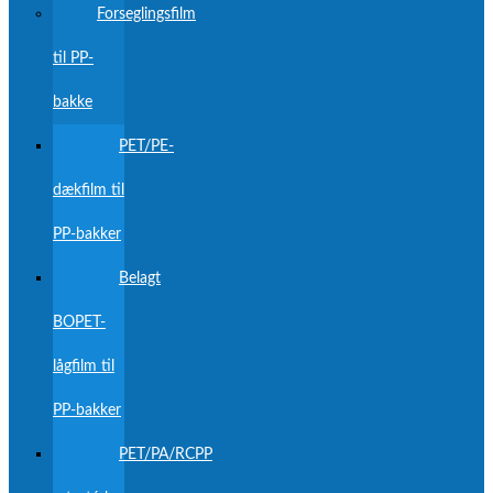
Forseglingsfilm
til PP-
bakke
PET/PE-
dækfilm til
PP-bakker
Belagt
BOPET-
lågfilm til
PP-bakker
PET/PA/RCPP