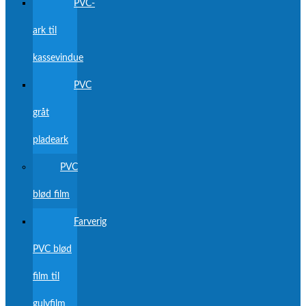
PVC-
ark til
kassevindue
PVC
gråt
pladeark
PVC
blød film
Farverig
PVC blød
film til
gulvfilm