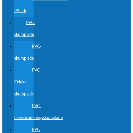
PP-ark
PVC-
skumplade
PVC-
skumplade
PVC
Celuka
skumplade
PVC-
coekstruderingsskumplade
PVC