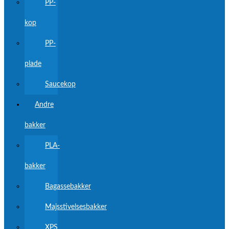
PP-
kop
PP-
plade
Saucekop
Andre
bakker
PLA-
bakker
Bagassebakker
Majsstivelsesbakker
XPS