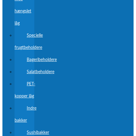
hængslet
låg
Specielle
frugtbeholdere
Bageribeholdere
Salatbeholdere
PET-
kopper låg
Indre
bakker
Sushibakker