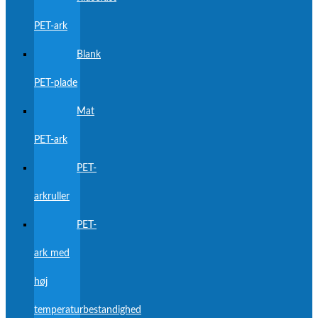
PET-ark
Blank
PET-plade
Mat
PET-ark
PET-
arkruller
PET-
ark med
høj
temperaturbestandighed