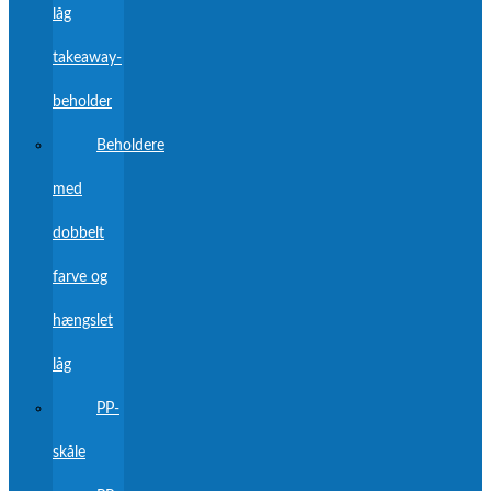
låg
takeaway-
beholder
Beholdere
med
dobbelt
farve og
hængslet
låg
PP-
skåle