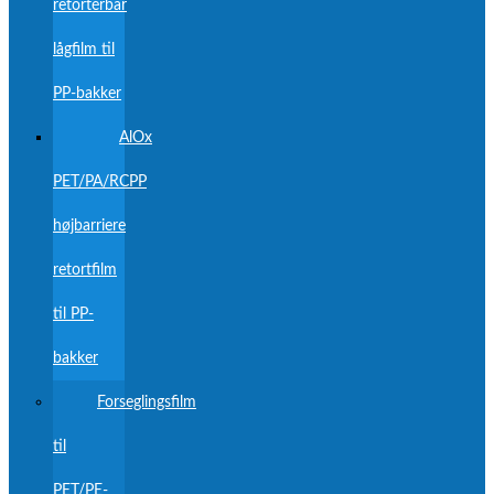
retortérbar
lågfilm til
PP-bakker
AlOx
PET/PA/RCPP
højbarriere
retortfilm
til PP-
bakker
Forseglingsfilm
til
PET/PE-