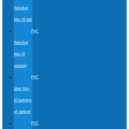
fleksibel
film til telt
PVC
fleksibel
film til
paraply
PVC
blød film
til bøjning
af dæksel
PVC