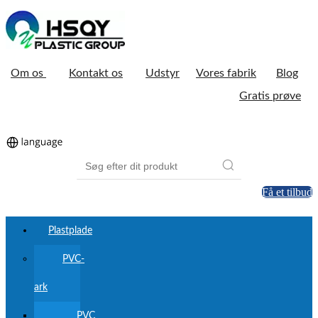
Om os
Kontakt os
Udstyr
Vores fabrik
Blog
Gratis prøve
Få et tilbud
Plastplade
PVC-
ark
PVC