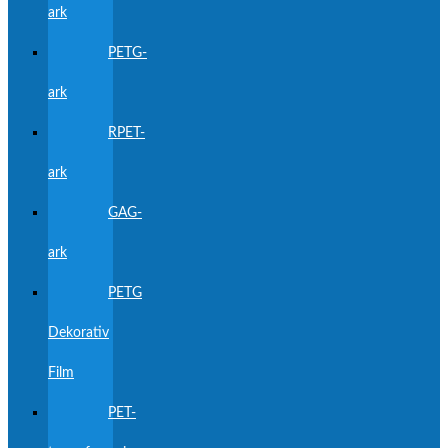
ark
PETG-
ark
RPET-
ark
GAG-
ark
PETG
Dekorativ
Film
PET-