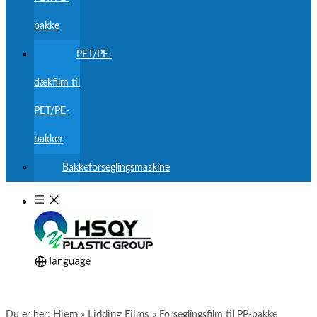
bakke
PET/PE-
dækfilm til
PET/PE-
bakker
Bakkeforseglingsmaskine
Hjem
Lidding Films
Du er her:
»
»
Forseglingsfilm til PP-bakke