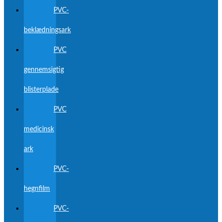
PVC-
beklædningsark
PVC
gennemsigtig
blisterplade
PVC
medicinsk
ark
PVC-
hegnfilm
PVC-