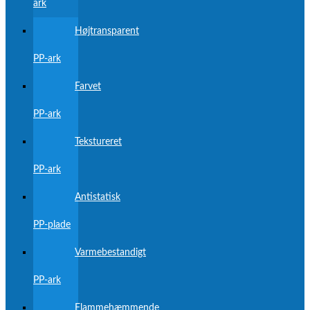
ark
Højtransparent
PP-ark
Farvet
PP-ark
Tekstureret
PP-ark
Antistatisk
PP-plade
Varmebestandigt
PP-ark
Flammehæmmende