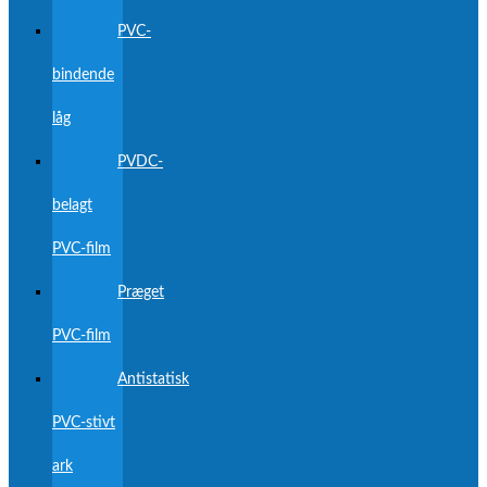
PVC-
bindende
låg
PVDC-
belagt
PVC-film
Præget
PVC-film
Antistatisk
PVC-stivt
ark