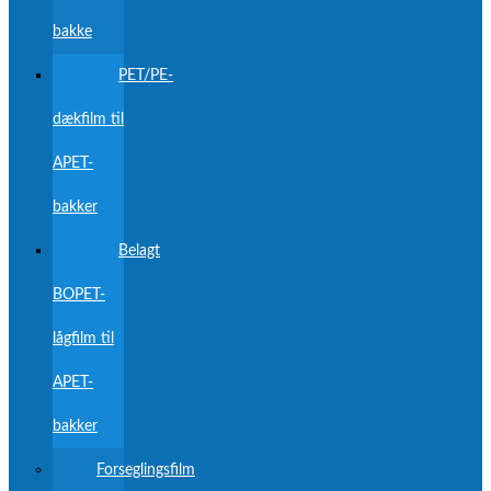
bakke
PET/PE-
dækfilm til
APET-
bakker
Belagt
BOPET-
lågfilm til
APET-
bakker
Forseglingsfilm