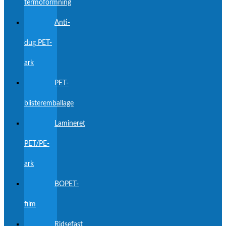
termoformning
Anti-
dug PET-
ark
PET-
blisteremballage
Lamineret
PET/PE-
ark
BOPET-
film
Ridsefast