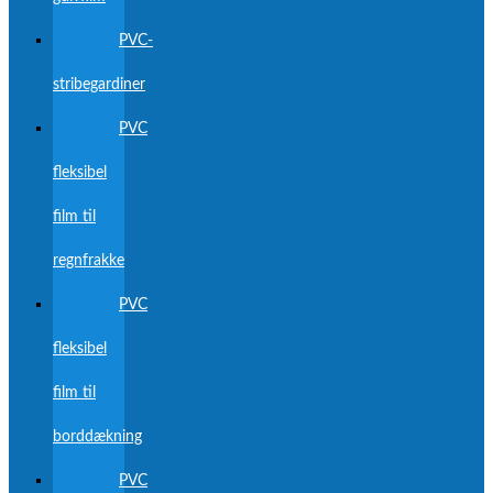
PVC-
stribegardiner
PVC
fleksibel
film til
regnfrakke
PVC
fleksibel
film til
borddækning
PVC