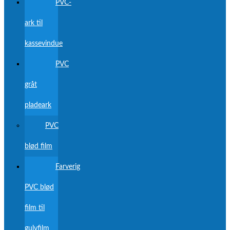
PVC-
ark til
kassevindue
PVC
gråt
pladeark
PVC
blød film
Farverig
PVC blød
film til
gulvfilm