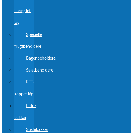
hængslet
låg
Specielle
frugtbeholdere
Bageribeholdere
Salatbeholdere
PET-
kopper låg
Indre
bakker
Sushibakker