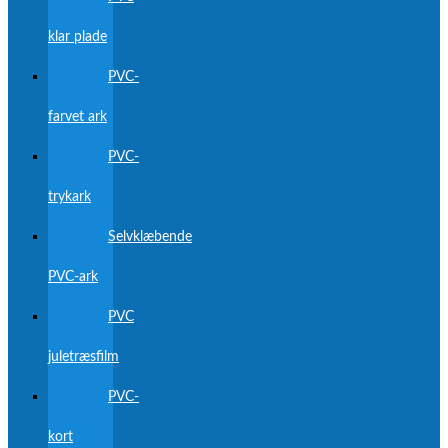
klar plade
PVC-
farvet ark
PVC-
trykark
Selvklæbende
PVC-ark
PVC
juletræsfilm
PVC-
kort