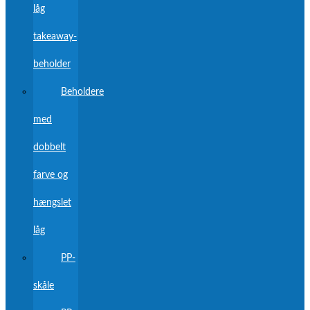
låg
takeaway-
beholder
Beholdere
med
dobbelt
farve og
hængslet
låg
PP-
skåle