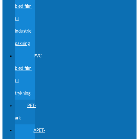
blød film
til
industriel
pakning
PVC
blød film
til
trykning
PET-
ark
APET-