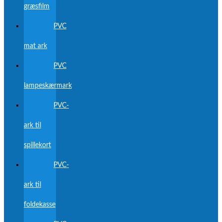
græsfilm
PVC
mat ark
PVC
lampeskærmark
PVC-
ark til
spillekort
PVC-
ark til
foldekasse