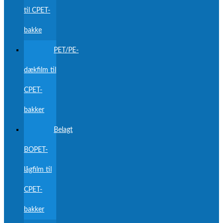
til CPET-
bakke
PET/PE-
dækfilm til
CPET-
bakker
Belagt
BOPET-
lågfilm til
CPET-
bakker