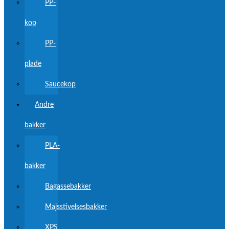
PP-
kop
PP-
plade
Saucekop
Andre
bakker
PLA-
bakker
Bagassebakker
Majsstivelsesbakker
XPS