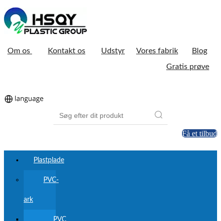
Om os
Kontakt os
Udstyr
Vores fabrik
Blog
Gratis prøve
Få et tilbud
Plastplade
PVC-
ark
PVC