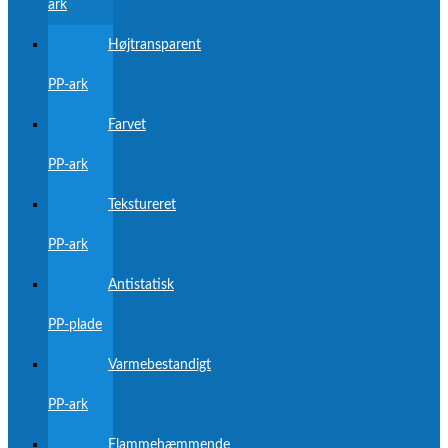
ark
Højtransparent
PP-ark
Farvet
PP-ark
Tekstureret
PP-ark
Antistatisk
PP-plade
Varmebestandigt
PP-ark
Flammehæmmende