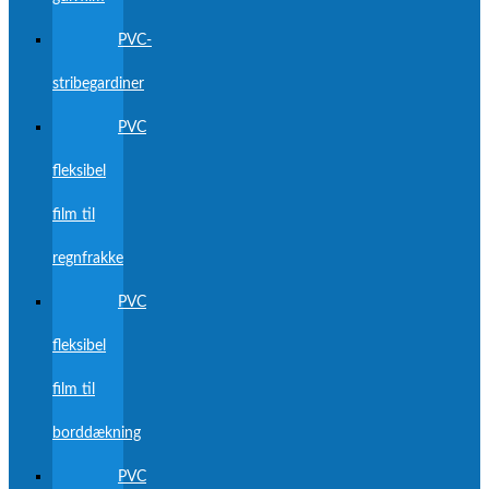
PVC-
stribegardiner
PVC
fleksibel
film til
regnfrakke
PVC
fleksibel
film til
borddækning
PVC