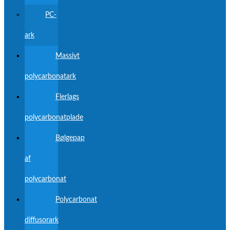
PC-
ark
Massivt
polycarbonatark
Flerlags
polycarbonatplade
Bølgepap
af
polycarbonat
Polycarbonat
diffusorark