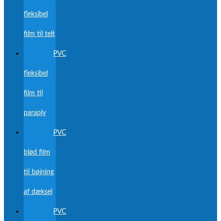
fleksibel
film til telt
PVC
fleksibel
film til
paraply
PVC
blød film
til bøjning
af dæksel
PVC