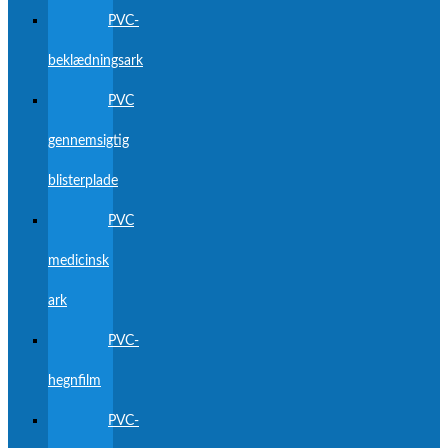
PVC-
beklædningsark
PVC
gennemsigtig
blisterplade
PVC
medicinsk
ark
PVC-
hegnfilm
PVC-