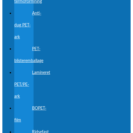
termoformning
Anti-
dug PET-
ark
PET-
blisteremballage
Lamineret
PET/PE-
ark
BOPET-
film
Ridsefast