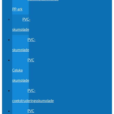
PP-ark
PVC-
skumplade
PVC-
skumplade
PVC
Celuka
skumplade
PVC-
coekstruderingsskumplade
PVC