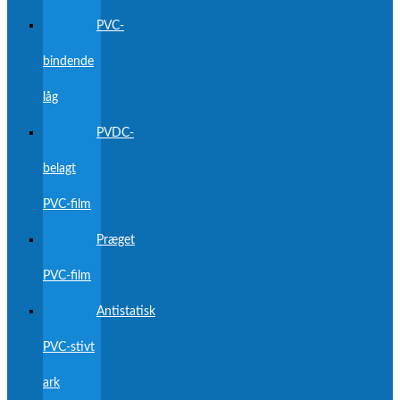
PVC-
bindende
låg
PVDC-
belagt
PVC-film
Præget
PVC-film
Antistatisk
PVC-stivt
ark