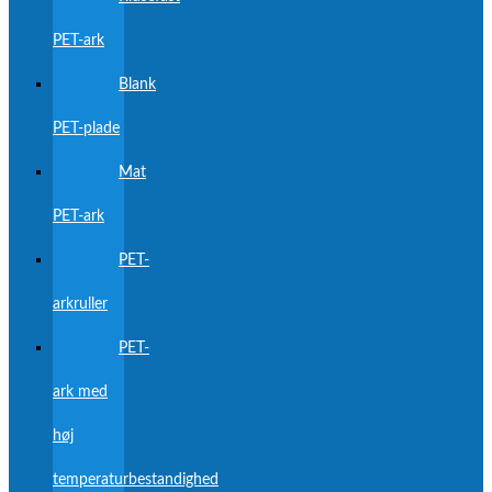
PET-ark
Blank
PET-plade
Mat
PET-ark
PET-
arkruller
PET-
ark med
høj
temperaturbestandighed