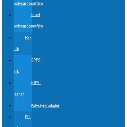
polycarbonatfilm
Tonet
polycarbonatfilm
PS-
ark
GPPS-
ark
HIPS-
lagner
Polystyrenplader
PP-