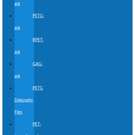
ark
PETG-
ark
RPET-
ark
GAG-
ark
PETG
Dekorativ
Film
PET-