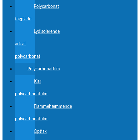
Polycarbonat
tagplade
Lydisolerende
ark af
polycarbonat
Polycarbonatfilm
Klar
polycarbonatfilm
Flammehæmmende
polycarbonatfilm
Optisk