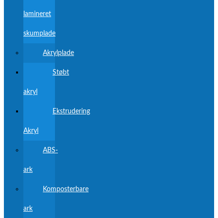
lamineret
skumplade
Akrylplade
Støbt
akryl
Ekstrudering
Akryl
ABS-
ark
Komposterbare
ark