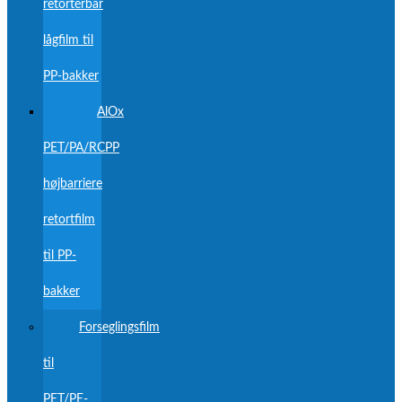
retortérbar
lågfilm til
PP-bakker
AlOx
PET/PA/RCPP
højbarriere
retortfilm
til PP-
bakker
Forseglingsfilm
til
PET/PE-