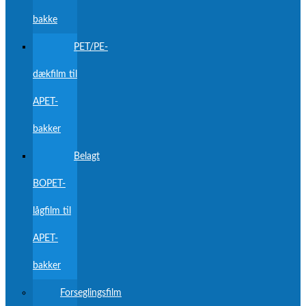
bakke
PET/PE-
dækfilm til
APET-
bakker
Belagt
BOPET-
lågfilm til
APET-
bakker
Forseglingsfilm