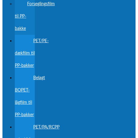
Forseglingsfilm
til PP-
bakke
PET/PE-
dækfilm til
PP-bakker
Belagt
BOPET-
lågfilm til
PP-bakker
PET/PA/RCPP