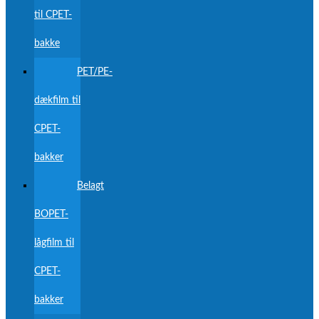
til CPET-
bakke
PET/PE-
dækfilm til
CPET-
bakker
Belagt
BOPET-
lågfilm til
CPET-
bakker