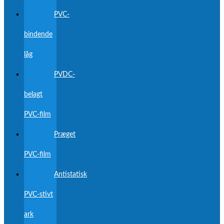
PVC-
bindende
låg
PVDC-
belagt
PVC-film
Præget
PVC-film
Antistatisk
PVC-stivt
ark