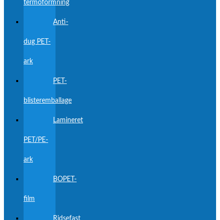
termoformning
Anti-
dug PET-
ark
PET-
blisteremballage
Lamineret
PET/PE-
ark
BOPET-
film
Ridsefast