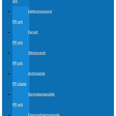
ark
Højtransparent
PP-ark
Farvet
PP-ark
Tekstureret
PP-ark
Antistatisk
PP-plade
Varmebestandigt
PP-ark
Flammehæmmende