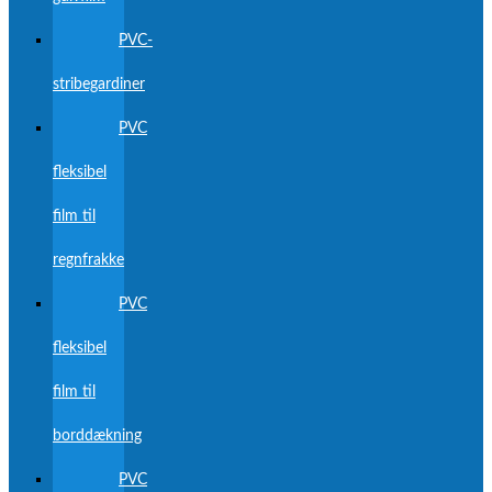
PVC-
stribegardiner
PVC
fleksibel
film til
regnfrakke
PVC
fleksibel
film til
borddækning
PVC