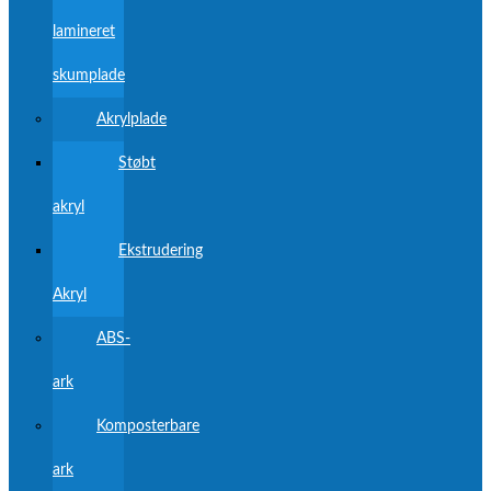
lamineret
skumplade
Akrylplade
Støbt
akryl
Ekstrudering
Akryl
ABS-
ark
Komposterbare
ark