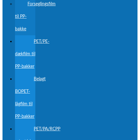
Forseglingsfilm
til PP-
bakke
PET/PE-
dækfilm til
PP-bakker
Belagt
BOPET-
lågfilm til
PP-bakker
PET/PA/RCPP