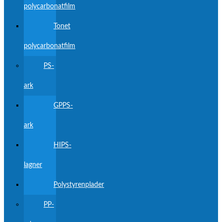
polycarbonatfilm
Tonet
polycarbonatfilm
PS-
ark
GPPS-
ark
HIPS-
lagner
Polystyrenplader
PP-