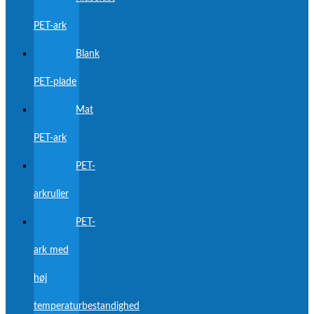
PET-ark
Blank
PET-plade
Mat
PET-ark
PET-
arkruller
PET-
ark med
høj
temperaturbestandighed