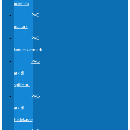
græsfilm
PVC
mat ark
PVC
lampeskærmark
PVC-
ark til
spillekort
PVC-
ark til
foldekasse