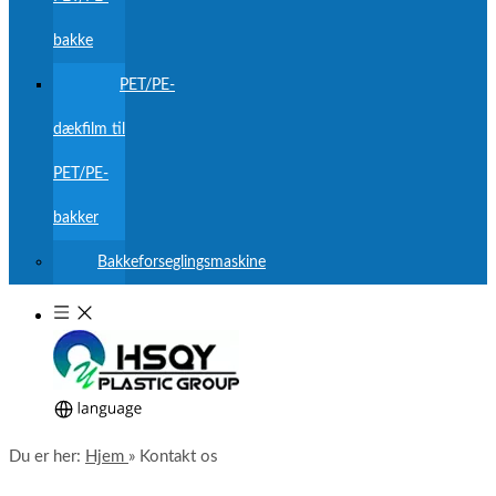
bakke
PET/PE-
dækfilm til
PET/PE-
bakker
Bakkeforseglingsmaskine
Du er her:
Hjem
»
Kontakt os