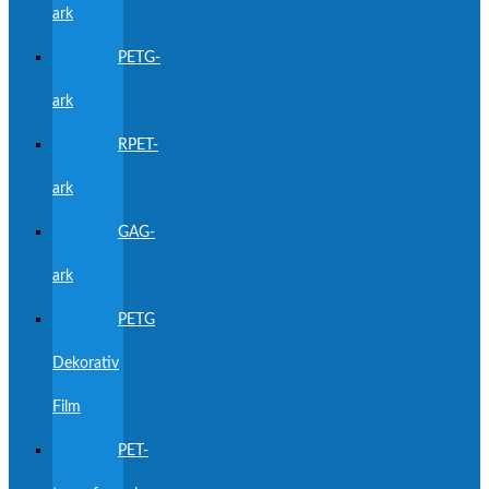
ark
PETG-
ark
RPET-
ark
GAG-
ark
PETG
Dekorativ
Film
PET-