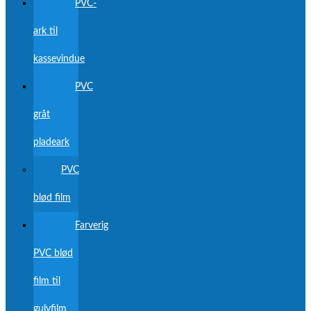
PVC-
ark til
kassevindue
PVC
gråt
pladeark
PVC
blød film
Farverig
PVC blød
film til
gulvfilm