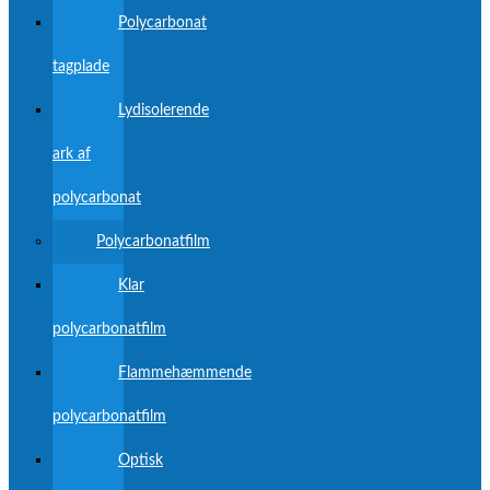
Polycarbonat
tagplade
Lydisolerende
ark af
polycarbonat
Polycarbonatfilm
Klar
polycarbonatfilm
Flammehæmmende
polycarbonatfilm
Optisk