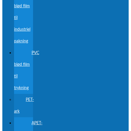
blød film
til
industriel
pakning
PVC
blød film
til
trykning
PET-
ark
APET-