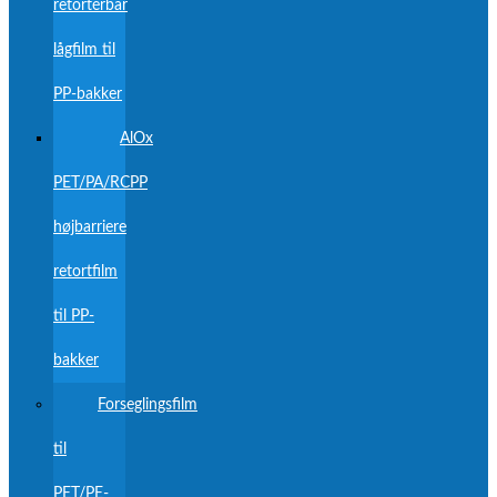
retortérbar
lågfilm til
PP-bakker
AlOx
PET/PA/RCPP
højbarriere
retortfilm
til PP-
bakker
Forseglingsfilm
til
PET/PE-