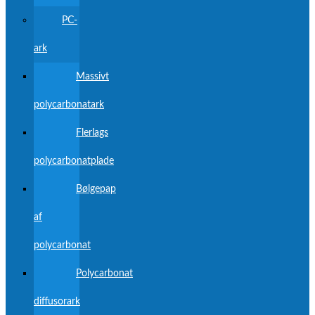
PC-
ark
Massivt
polycarbonatark
Flerlags
polycarbonatplade
Bølgepap
af
polycarbonat
Polycarbonat
diffusorark