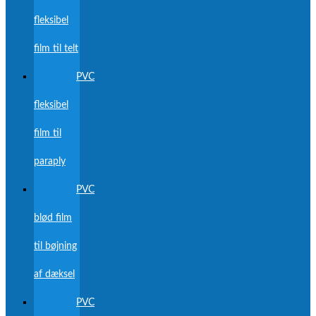
fleksibel
film til telt
PVC
fleksibel
film til
paraply
PVC
blød film
til bøjning
af dæksel
PVC