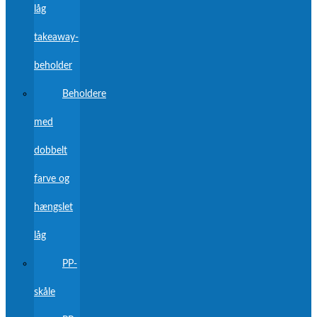
låg
takeaway-
beholder
Beholdere
med
dobbelt
farve og
hængslet
låg
PP-
skåle