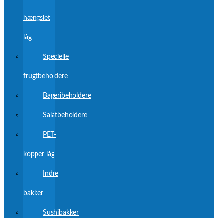
hængslet
låg
Specielle
frugtbeholdere
Bageribeholdere
Salatbeholdere
PET-
kopper låg
Indre
bakker
Sushibakker