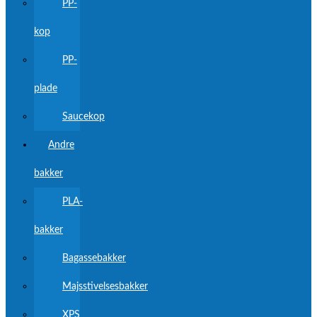
PP-
kop
PP-
plade
Saucekop
Andre
bakker
PLA-
bakker
Bagassebakker
Majsstivelsesbakker
XPS