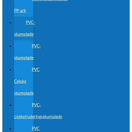
PP-ark
PVC-
skumplade
PVC-
skumplade
PVC
Celuka
skumplade
PVC-
coekstruderingsskumplade
PVC