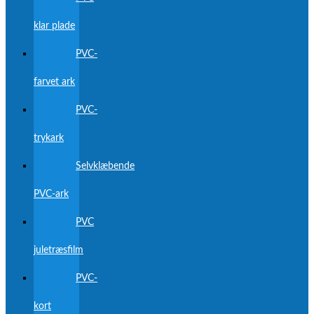
klar plade
PVC-
farvet ark
PVC-
trykark
Selvklæbende
PVC-ark
PVC
juletræsfilm
PVC-
kort