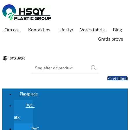
Om os
Kontakt os
Udstyr
Vores fabrik
Blog
Gratis prøve
Få et tilbud
Plastplade
PVC-
ark
PVC