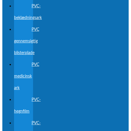
PVC-
beklædningsark
PVC
gennemsigtig
blisterplade
PVC
medicinsk
ark
PVC-
hegnfilm
PVC-