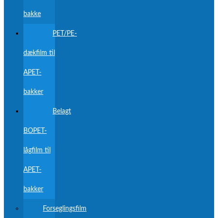
bakke
PET/PE-
dækfilm til
APET-
bakker
Belagt
BOPET-
lågfilm til
APET-
bakker
Forseglingsfilm