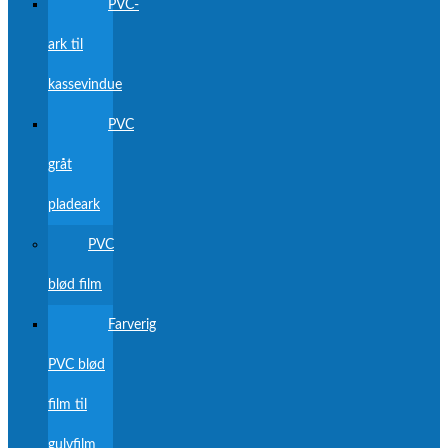
PVC-
ark til
kassevindue
PVC
gråt
pladeark
PVC
blød film
Farverig
PVC blød
film til
gulvfilm