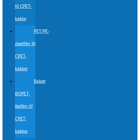
til CPET-
bakke
PET/PE-
dækfilm til
CPET-
bakker
Belagt
BOPET-
lågfilm til
CPET-
bakker