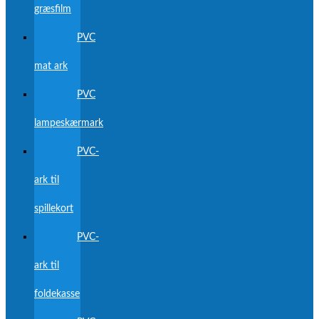
græsfilm
PVC
mat ark
PVC
lampeskærmark
PVC-
ark til
spillekort
PVC-
ark til
foldekasse