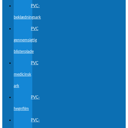
PVC-
beklædningsark
PVC
gennemsigtig
blisterplade
PVC
medicinsk
ark
PVC-
hegnfilm
PVC-