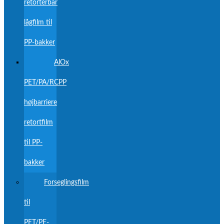
retortérbar
lågfilm til
PP-bakker
AlOx
PET/PA/RCPP
højbarriere
retortfilm
til PP-
bakker
Forseglingsfilm
til
PET/PE-