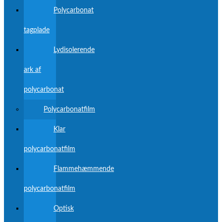
Polycarbonat
tagplade
Lydisolerende
ark af
polycarbonat
Polycarbonatfilm
Klar
polycarbonatfilm
Flammehæmmende
polycarbonatfilm
Optisk