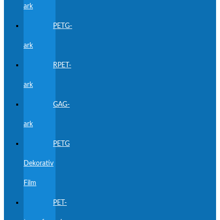
ark
PETG-
ark
RPET-
ark
GAG-
ark
PETG
Dekorativ
Film
PET-