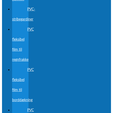
PVC-
stribegardiner
PVC
fleksibel
film til
regnfrakke
PVC
fleksibel
film til
borddækning
PVC