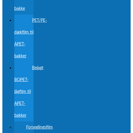
bakke
PET/PE-
dækfilm til
APET-
bakker
Belagt
BOPET-
lågfilm til
APET-
bakker
Forseglingsfilm