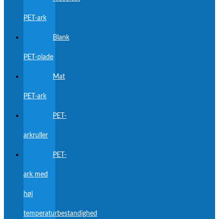
PET-ark
Blank
PET-plade
Mat
PET-ark
PET-
arkruller
PET-
ark med
høj
temperaturbestandighed