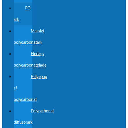
PC-
ark
Massivt
polycarbonatark
Flerlags
polycarbonatplade
Bølgepap
af
polycarbonat
Polycarbonat
diffusorark