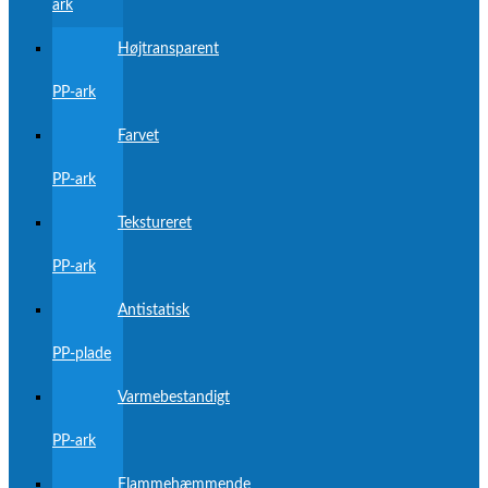
ark
Højtransparent
PP-ark
Farvet
PP-ark
Tekstureret
PP-ark
Antistatisk
PP-plade
Varmebestandigt
PP-ark
Flammehæmmende