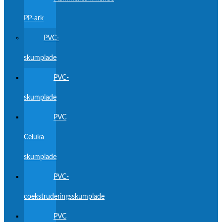
PP-ark
PVC-
skumplade
PVC-
skumplade
PVC
Celuka
skumplade
PVC-
coekstruderingsskumplade
PVC