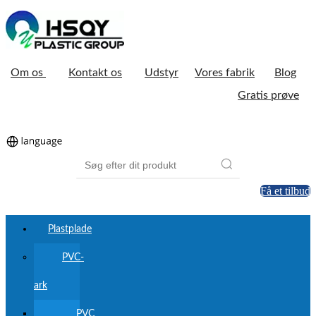
Om os
Kontakt os
Udstyr
Vores fabrik
Blog
Gratis prøve
Få et tilbud
Plastplade
PVC-
ark
PVC