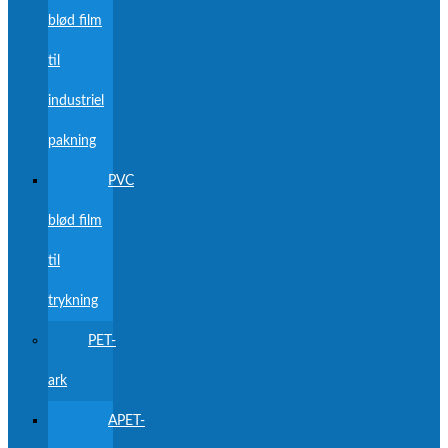
blød film
til
industriel
pakning
PVC
blød film
til
trykning
PET-
ark
APET-