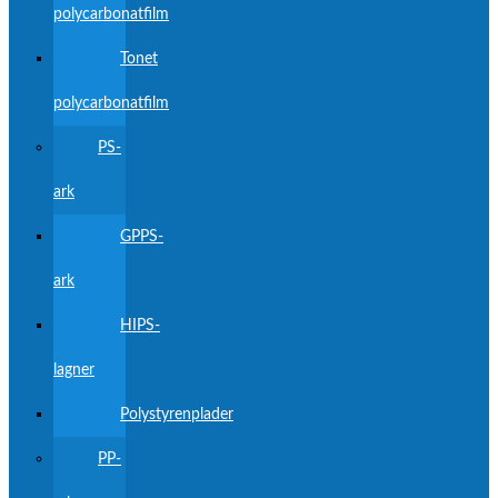
polycarbonatfilm
Tonet
polycarbonatfilm
PS-
ark
GPPS-
ark
HIPS-
lagner
Polystyrenplader
PP-