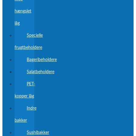
hængslet
låg
Specielle
frugtbeholdere
Bageribeholdere
Salatbeholdere
PET-
kopper låg
Indre
bakker
Sushibakker