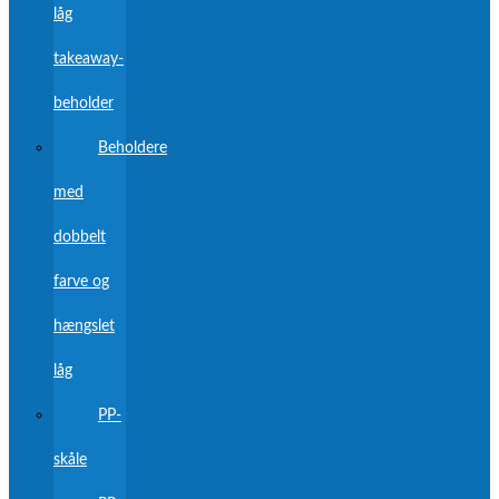
låg
takeaway-
beholder
Beholdere
med
dobbelt
farve og
hængslet
låg
PP-
skåle