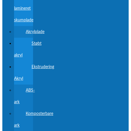
lamineret
skumplade
Akrylplade
Støbt
akryl
Ekstrudering
Akryl
ABS-
ark
Komposterbare
ark