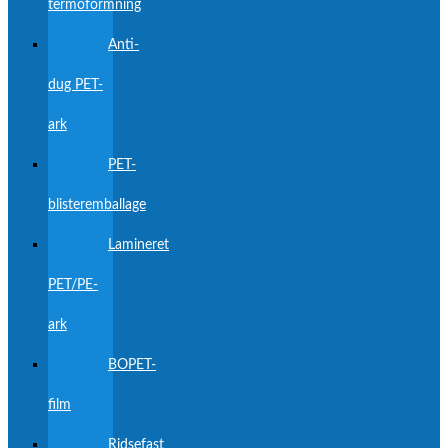
termoformning
Anti-
dug PET-
ark
PET-
blisteremballage
Lamineret
PET/PE-
ark
BOPET-
film
Ridsefast