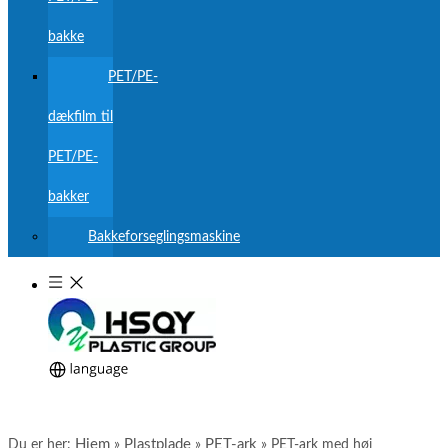
bakke
PET/PE-
dækfilm til
PET/PE-
bakker
Bakkeforseglingsmaskine
Hjem
Plastplade
PET-ark
Du er her:
»
»
»
PET-ark med høj