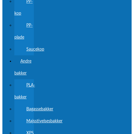
PP-
kop
PP-
plade
Saucekop
Andre
bakker
PLA-
bakker
Bagassebakker
Majsstivelsesbakker
XPS