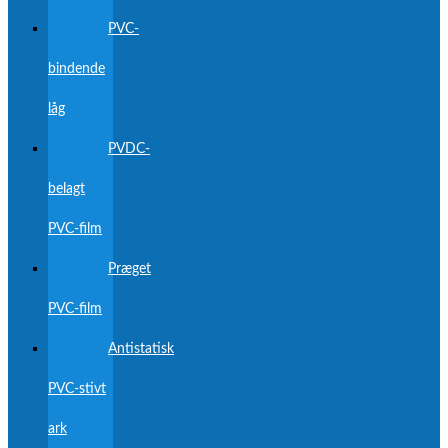
PVC-
bindende
låg
PVDC-
belagt
PVC-film
Præget
PVC-film
Antistatisk
PVC-stivt
ark