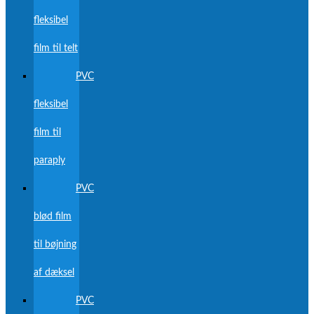
fleksibel
film til telt
PVC
fleksibel
film til
paraply
PVC
blød film
til bøjning
af dæksel
PVC