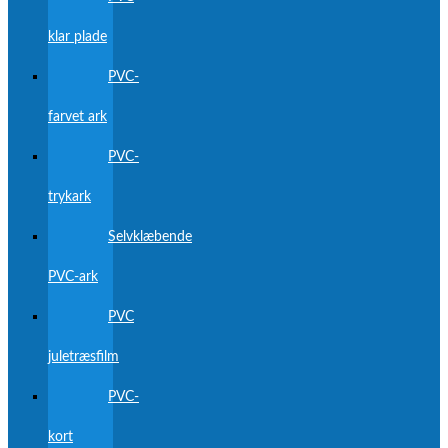
klar plade
PVC-
farvet ark
PVC-
trykark
Selvklæbende
PVC-ark
PVC
juletræsfilm
PVC-
kort