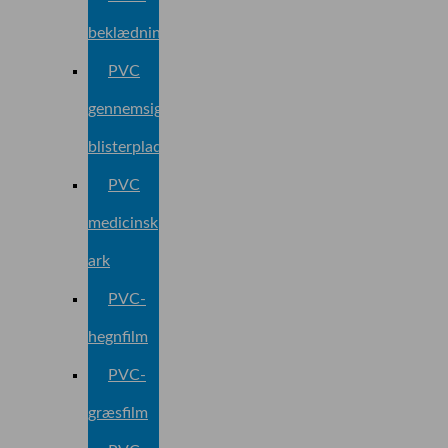
beklædningsark
PVC
gennemsigtig
blisterplade
PVC
medicinsk
ark
PVC-
hegnfilm
PVC-
græsfilm