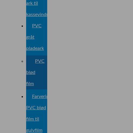
ark til
kassevindue
PVC
gråt
pladeark
PVC
blød
film
Farverig
PVC blød
film til
gulvfilm