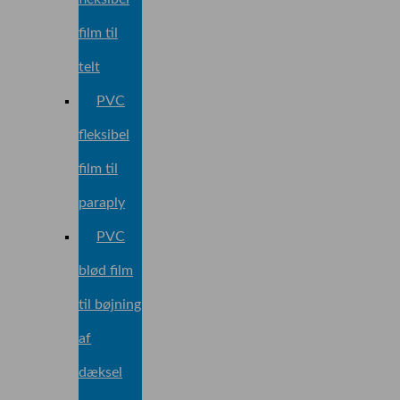
film til
telt
PVC
fleksibel
film til
paraply
PVC
blød film
til bøjning
af
dæksel