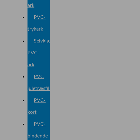
ark
PVC-
trykark
Selvklæbende
PVC-
ark
PVC
juletræsfilm
PVC-
kort
PVC-
bindende