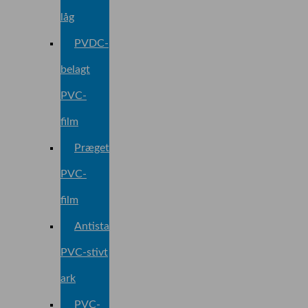
låg
PVDC-
belagt
PVC-
film
Præget
PVC-
film
Antistatisk
PVC-stivt
ark
PVC-