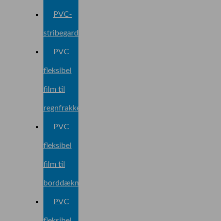
PVC-
stribegardiner
PVC
fleksibel
film til
regnfrakke
PVC
fleksibel
film til
borddækning
PVC
fleksibel