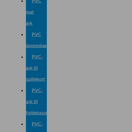
PVC
mat
ark
PVC
lampeskærmark
PVC-
ark til
spillekort
PVC-
ark til
foldekasse
PVC-