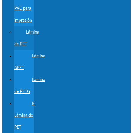
PVC para
impresión
Lámina
de PET
Lámina
APET
Lámina
de PETG
R
Lámina de
PET