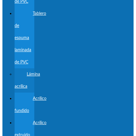
de PVC
Tablero
de
espuma
laminada
de PVC
Lámina
acrílica
Acrílico
fundido
Acrílico
extruido