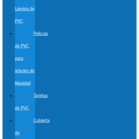
Lámina de
PVC
Película
de PVC
para
árboles de
Navidad
Tarjetas
de PVC
Cubierta
de