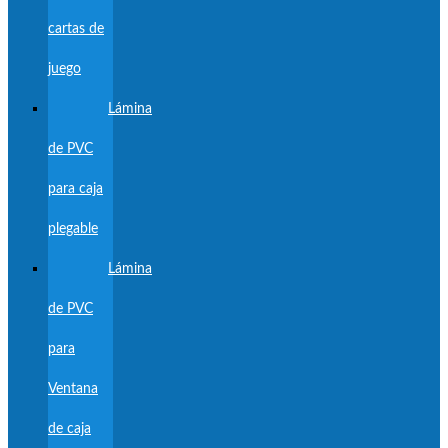
cartas de
juego
Lámina
de PVC
para caja
plegable
Lámina
de PVC
para
Ventana
de caja