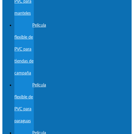
PVC para
manteles
Película
flexible de
PVC para
tiendas de
campaña
Película
flexible de
PVC para
paraguas
Película