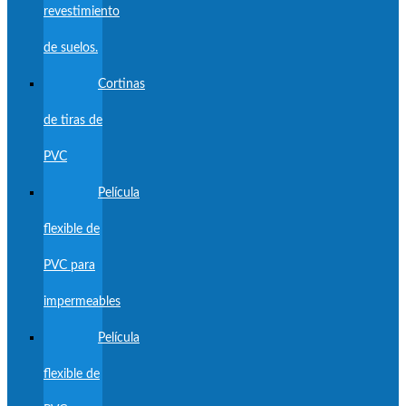
revestimiento
de suelos.
Cortinas
de tiras de
PVC
Película
flexible de
PVC para
impermeables
Película
flexible de