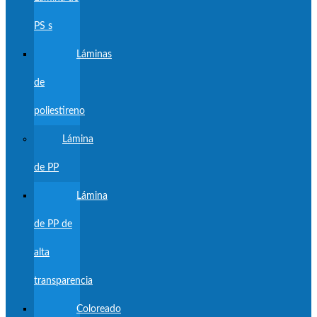
PS s
Láminas
de
poliestireno
Lámina
de PP
Lámina
de PP de
alta
transparencia
Coloreado