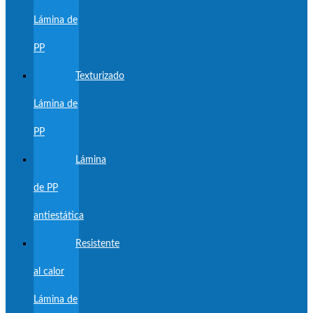
Lámina de
PP
Texturizado
Lámina de
PP
Lámina
de PP
antiestática
Resistente
al calor
Lámina de