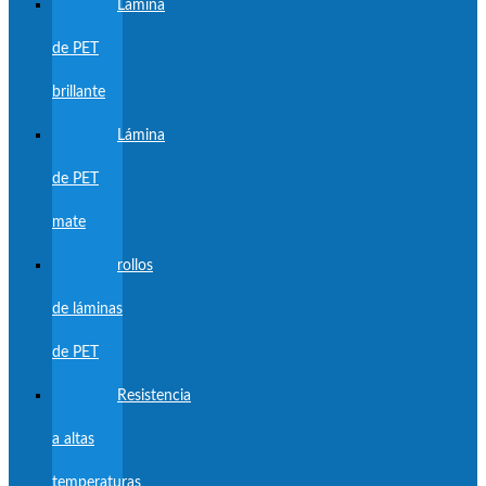
Lámina
de PET
brillante
Lámina
de PET
mate
rollos
de láminas
de PET
Resistencia
a altas
temperaturas