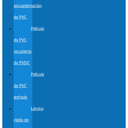
encuadernación
de PVC
Película
de PVC
recubierta
de PVDC
Película
de PVC
gofrada
Lámina
rígida de