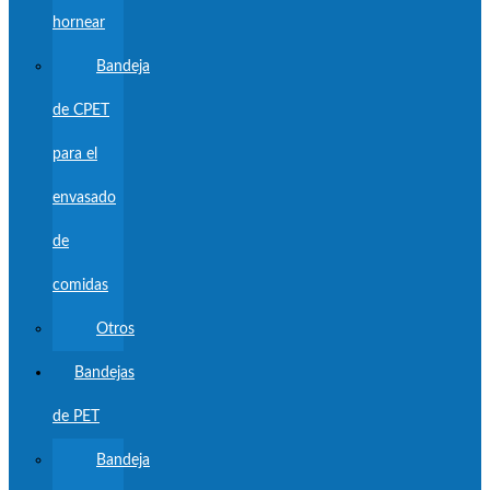
hornear
Bandeja
de CPET
para el
envasado
de
comidas
Otros
Bandejas
de PET
Bandeja