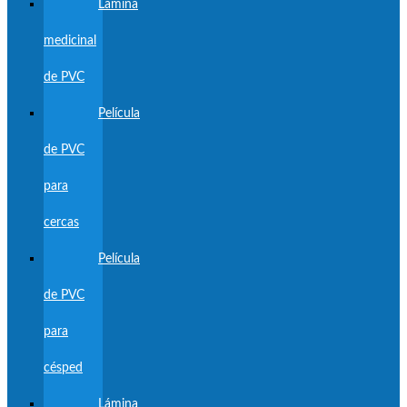
Lámina
medicinal
de PVC
Película
de PVC
para
cercas
Película
de PVC
para
césped
Lámina