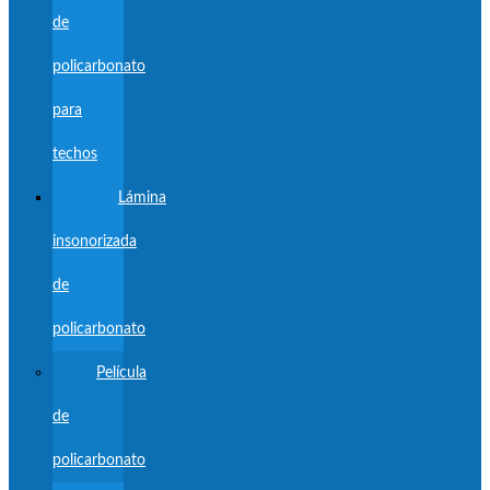
de
policarbonato
para
techos
Lámina
insonorizada
de
policarbonato
Película
de
policarbonato