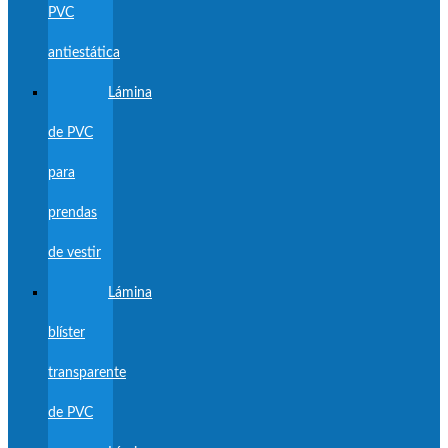
PVC
antiestática
Lámina
de PVC
para
prendas
de vestir
Lámina
blíster
transparente
de PVC