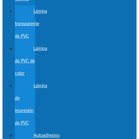
Lámina
transparente
de PVC
Lámina
de PVC de
color
Lámina
de
impresión
de PVC
Autoadhesivo