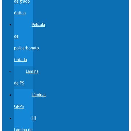
de grado
óptico
Película
de
policarbonato
tintada
Lámina
de PS
Láminas
GPPS
HI
Lámina de