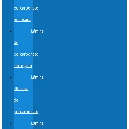
policarbonato
multicapa
Lámina
de
policarbonato
corrugado
Lámina
difusora
de
policarbonato
Lámina