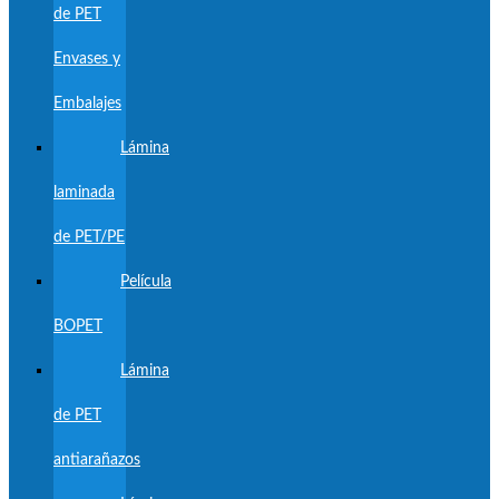
de PET
Envases y
Embalajes
Lámina
laminada
de PET/PE
Película
BOPET
Lámina
de PET
antiarañazos