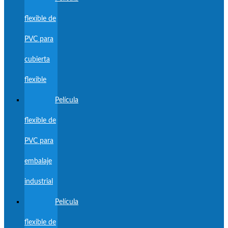
flexible de
PVC para
cubierta
flexible
Película
flexible de
PVC para
embalaje
industrial
Película
flexible de