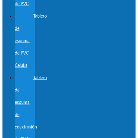
de PVC
Tablero
de
espuma
de PVC
Celuka
Tablero
de
espuma
de
coextrusión