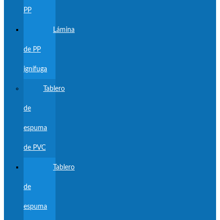
PP
Lámina
de PP
ignífuga
Tablero
de
espuma
de PVC
Tablero
de
espuma