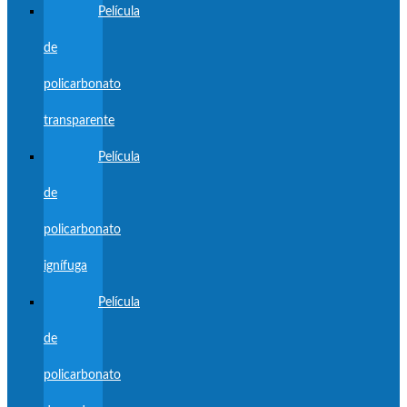
Película
de
policarbonato
transparente
Película
de
policarbonato
ignífuga
Película
de
policarbonato