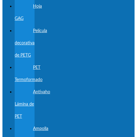
Hoja
GAG
Película
decorativa
de PETG
PET
Termoformado
Antivaho
Lámina de
PET
Ampolla