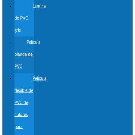
Lámina
de PVC
gris
Película
blanda de
PVC
Película
flexible de
PVC de
colores
para