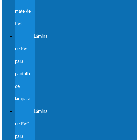
mate de
PVC
Lámina
de PVC
para
pantalla
de
lámpara
Lámina
de PVC
para