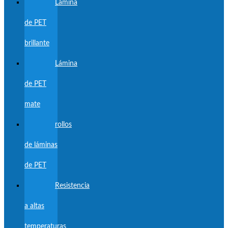
Lámina
de PET
brillante
Lámina
de PET
mate
rollos
de láminas
de PET
Resistencia
a altas
temperaturas