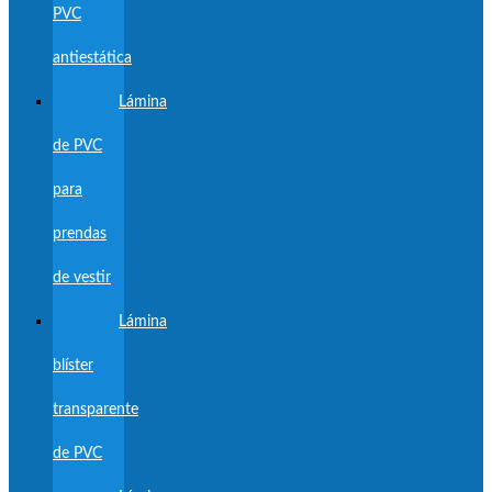
PVC
antiestática
Lámina
de PVC
para
prendas
de vestir
Lámina
blíster
transparente
de PVC