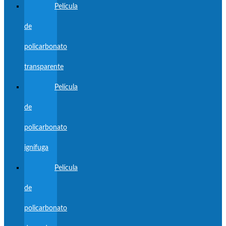
Película
de
policarbonato
transparente
Película
de
policarbonato
ignífuga
Película
de
policarbonato