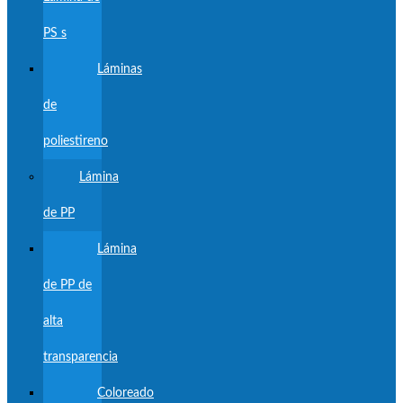
PS s
Láminas
de
poliestireno
Lámina
de PP
Lámina
de PP de
alta
transparencia
Coloreado