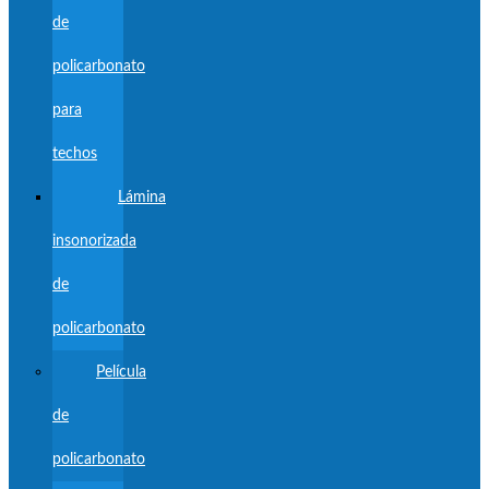
de
policarbonato
para
techos
Lámina
insonorizada
de
policarbonato
Película
de
policarbonato