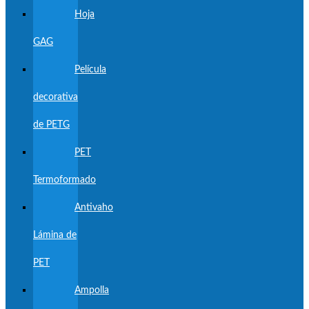
Hoja
GAG
Película
decorativa
de PETG
PET
Termoformado
Antivaho
Lámina de
PET
Ampolla