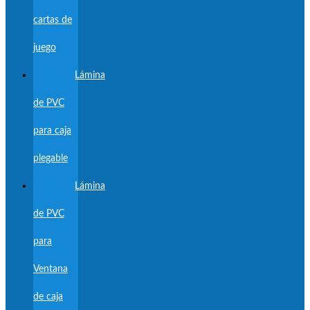
cartas de
juego
Lámina
de PVC
para caja
plegable
Lámina
de PVC
para
Ventana
de caja