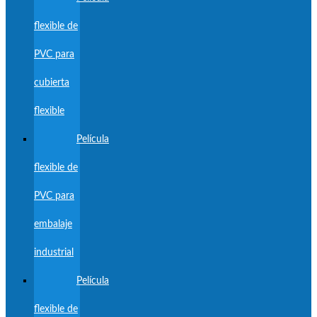
flexible de
PVC para
cubierta
flexible
Película
flexible de
PVC para
embalaje
industrial
Película
flexible de