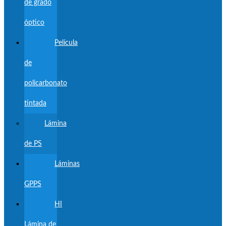
de grado
óptico
Película
de
policarbonato
tintada
Lámina
de PS
Láminas
GPPS
HI
Lámina de