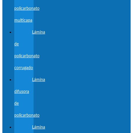
policarbonato
multicapa
Lámina
de
policarbonato
corrugado
Lámina
difusora
de
policarbonato
Lámina