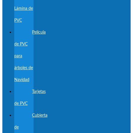
Lámina de
PVC
Película
de PVC
para
árboles de
Navidad
Tarjetas
de PVC
Cubierta
de