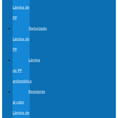
Lámina de
PP
Texturizado
Lámina de
PP
Lámina
de PP
antiestática
Resistente
al calor
Lámina de