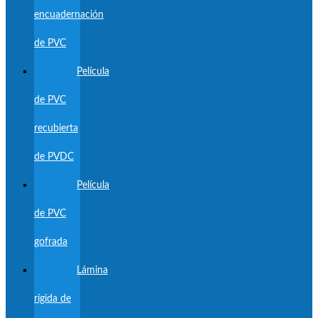
encuadernación
de PVC
Película
de PVC
recubierta
de PVDC
Película
de PVC
gofrada
Lámina
rígida de