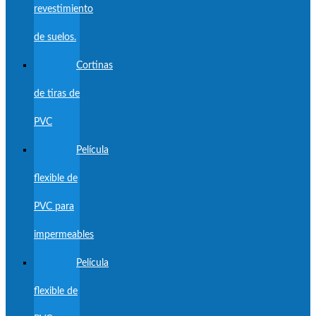
revestimiento
de suelos.
Cortinas
de tiras de
PVC
Película
flexible de
PVC para
impermeables
Película
flexible de