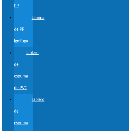
PP
Lámina
de PP
ignífuga
Tablero
de
espuma
de PVC
Tablero
de
espuma