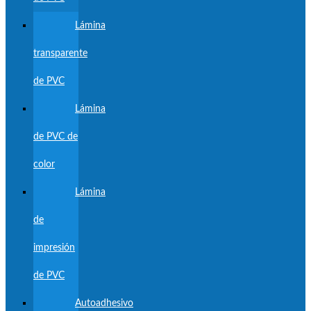
Lámina
transparente
de PVC
Lámina
de PVC de
color
Lámina
de
impresión
de PVC
Autoadhesivo