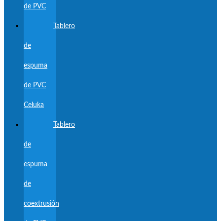
de PVC
Tablero
de
espuma
de PVC
Celuka
Tablero
de
espuma
de
coextrusión