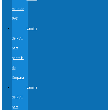
mate de
PVC
Lámina
de PVC
para
pantalla
de
lámpara
Lámina
de PVC
para