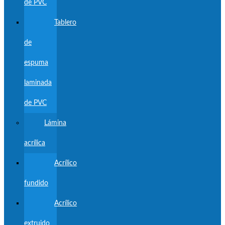
de PVC
Tablero
de
espuma
laminada
de PVC
Lámina
acrílica
Acrílico
fundido
Acrílico
extruido