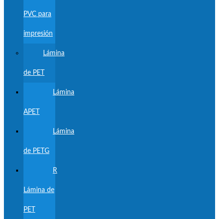
PVC para
impresión
Lámina
de PET
Lámina
APET
Lámina
de PETG
R
Lámina de
PET