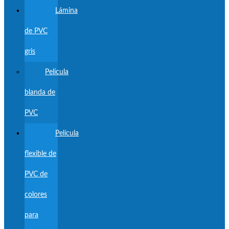
Lámina
de PVC
gris
Película
blanda de
PVC
Película
flexible de
PVC de
colores
para