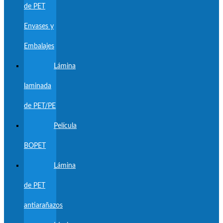
de PET
Envases y
Embalajes
Lámina
laminada
de PET/PE
Película
BOPET
Lámina
de PET
antiarañazos