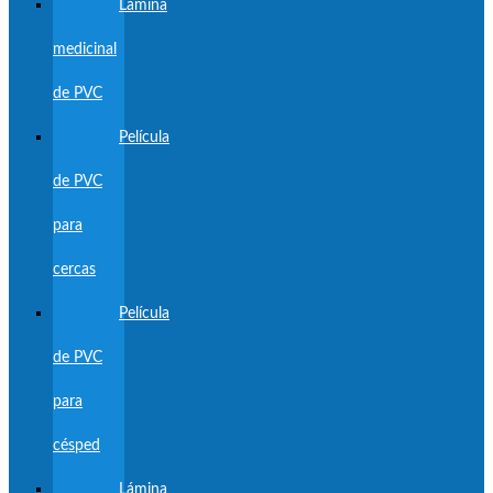
Lámina
medicinal
de PVC
Película
de PVC
para
cercas
Película
de PVC
para
césped
Lámina