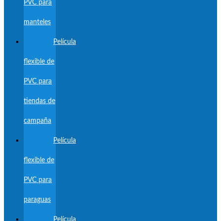
PVC para
manteles
Película
flexible de
PVC para
tiendas de
campaña
Película
flexible de
PVC para
paraguas
Película