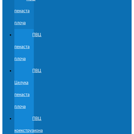
пенаста
плоча
ПВЦ
пенаста
плоча
ПВЦ
Целука
пенаста
плоча
ПВЦ
коекструзиона