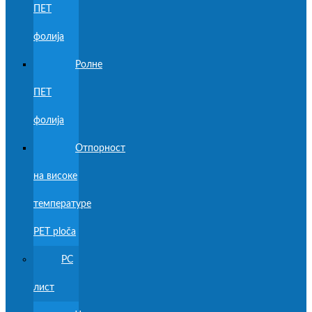
ПЕТ
фолија
Ролне
ПЕТ
фолија
Отпорност
на високе
температуре
PET ploča
PC
лист