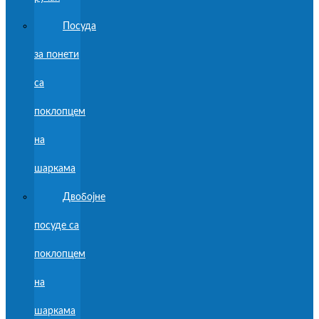
Посуда
за понети
са
поклопцем
на
шаркама
Двобојне
посуде са
поклопцем
на
шаркама