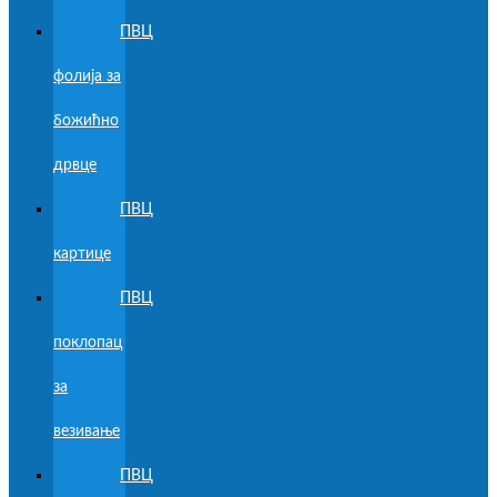
ПВЦ
фолија за
божићно
дрвце
ПВЦ
картице
ПВЦ
поклопац
за
везивање
ПВЦ