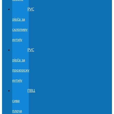
PVC
ploča за
склопиву
кутију
PVC
ploča за
прозорску
кутију
ПВЦ
сива
плоча