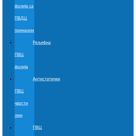
фолија са
ПВДЦ
премазом
Рељефна
ПВЦ
фолија
Антистатички
ПВЦ
чврсти
лим
ПВЦ