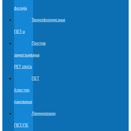
фолија
Термоформисање
ПЕТ-а
Против
замагљивања
PET ploča
ПЕТ
блистер
паковање
Ламинирани
ПЕТ/ПЕ