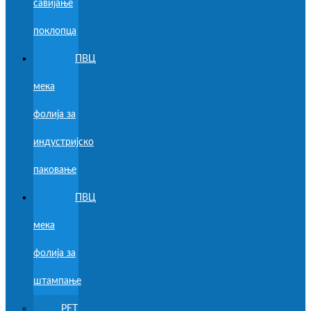
савијање
поклопца
ПВЦ
мека
фолија за
индустријско
паковање
ПВЦ
мека
фолија за
штампање
PET