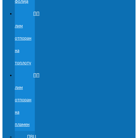
фолија
ПП
лим
отпоран
на
топлоту
ПП
лим
отпоран
на
пламен
ПВЦ