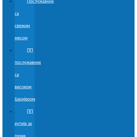
Послужавник
са
свежим
месом
ПП
послужавник
са
високом
баријером
ПП
кутија за
ручак