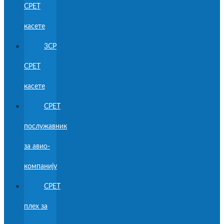
CPET
касете
3CP
CPET
касете
CPET
послужавник
за авио-
компанију
CPET
плех за