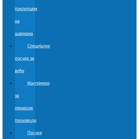
поклопцем
на
шаркама
Специјалне
посуде за
воће
Контејнери
за
пекарске
производе
Посуде