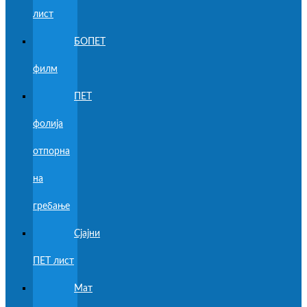
лист
БОПЕТ
филм
ПЕТ
фолија
отпорна
на
гребање
Сјајни
ПЕТ лист
Мат