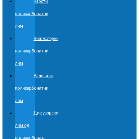
Чврсти
поликарбонатни
лим
Вишеслојни
поликарбонатни
лим
Валовити
поликарбонатни
лим
Дифузорски
лим од
поликарбоната