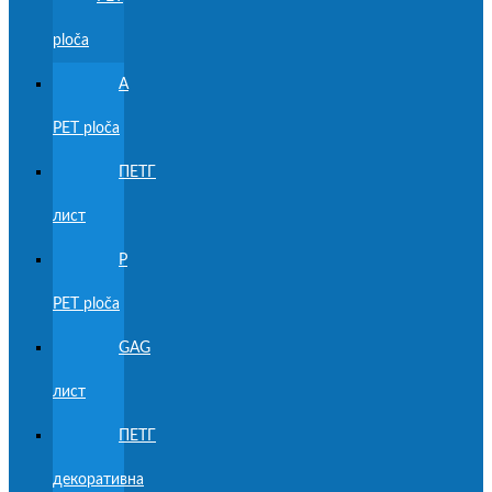
ploča
А
PET ploča
ПЕТГ
лист
Р
PET ploča
GAG
лист
ПЕТГ
декоративна