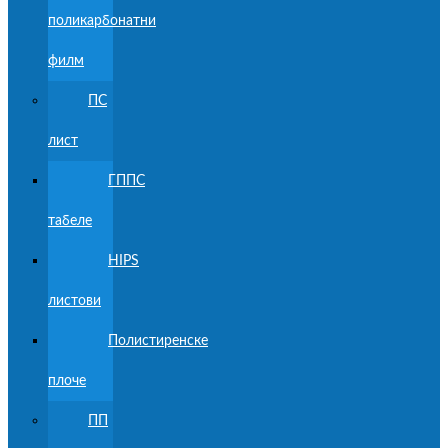
поликарбонатни
филм
ПС
лист
ГППС
табеле
HIPS
листови
Полистиренске
плоче
ПП