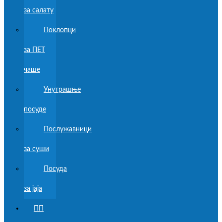
за салату
Поклопци
за ПЕТ
чаше
Унутрашње
посуде
Послужавници
за суши
Посуда
за јаја
ПП