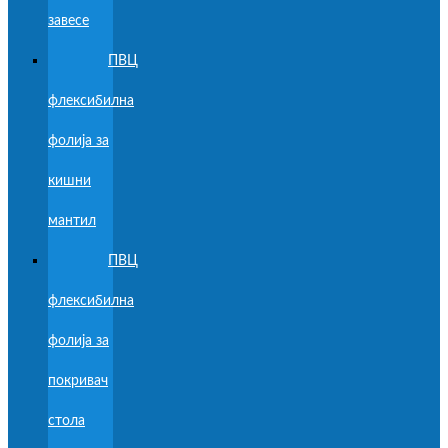
завесе
ПВЦ
флексибилна
фолија за
кишни
мантил
ПВЦ
флексибилна
фолија за
покривач
стола