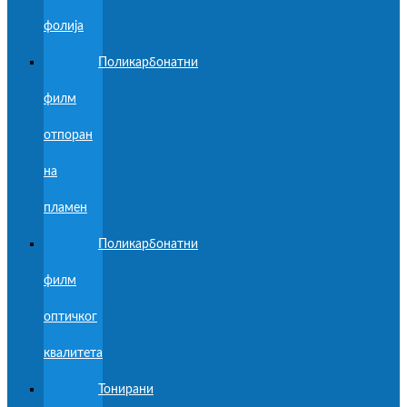
фолија
Поликарбонатни
филм
отпоран
на
пламен
Поликарбонатни
филм
оптичког
квалитета
Тонирани