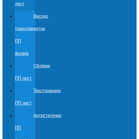
лист
Високо
транспарентна
ПП
фолија
Обојени
ПП лист
Текстурирани
ПП лист
Антистатичка
ПП