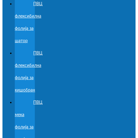
ПВЦ
флексибилна
фолија за
шатор
ПВЦ
флексибилна
фолија за
кишобран
ПВЦ
мека
фолија за