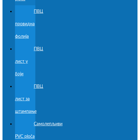
ПВЦ
провидна
фолија
ПВЦ
лист у
боји
ПВЦ
лист за
штампање
Самолепљиви
PVC ploča