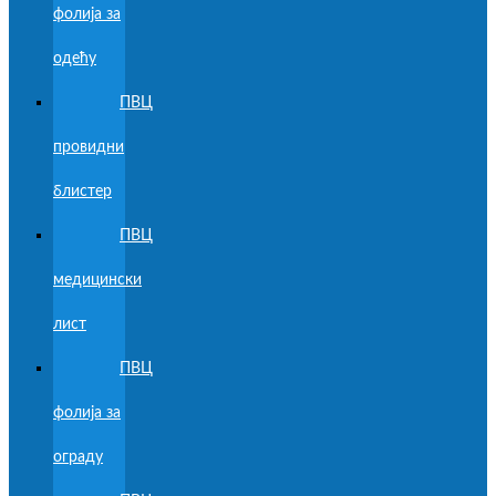
фолија за
одећу
ПВЦ
провидни
блистер
ПВЦ
медицински
лист
ПВЦ
фолија за
ограду