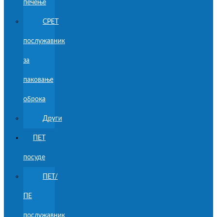
печење
CPET
послужавник
за
паковање
оброка
Други
ПЕТ
посуде
ПЕТ/
ПЕ
послужавник