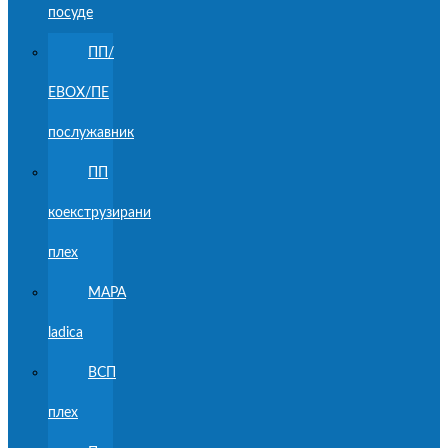
посуде
ПП/
ЕВОХ/ПЕ
послужавник
ПП
коекструзирани
плех
MAPA
ladica
ВСП
плех