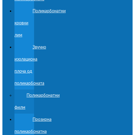
Поликарбонатни
кровни
лим
Звучно
изолациона
плоча од
поликарбоната
Поликарбонатни
филм
Прозирна
поликарбонатна