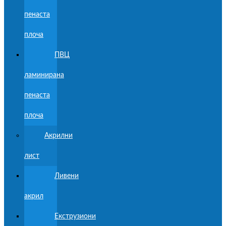
пенаста
плоча
ПВЦ
ламинирана
пенаста
плоча
Акрилни
лист
Ливени
акрил
Екструзиони