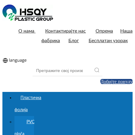
О нама
Контактирајте нас
Опрема
Наша
фабрика
Блог
Бесплатан узорак
Добијте понуду
Пластична
фолија
PVC
ploča