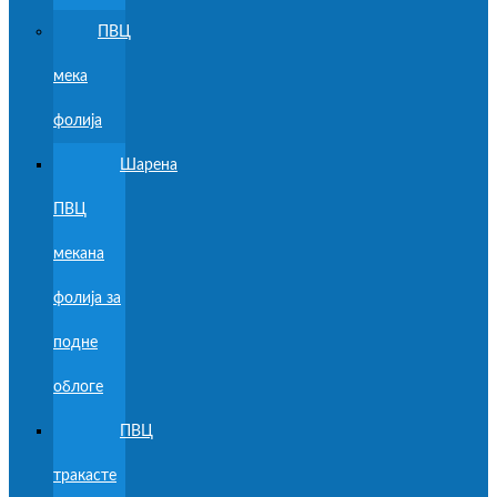
ПВЦ
мека
фолија
Шарена
ПВЦ
мекана
фолија за
подне
облоге
ПВЦ
тракасте