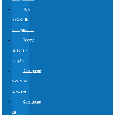
ПЕТ/
ЕВОХ/ПЕ
послужавник
Посуде
за воће и
поврће
Контејнери
у облику
шкољке
Контејнери
са