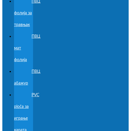
ПВЦ
фолија за
травњак
ПВЦ
мат
фолија
ПВЦ
абажур
PVC
ploča за
играње
карата