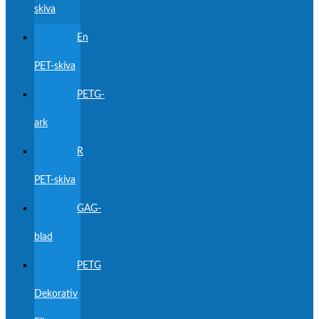
skiva
En
PET-skiva
PETG-
ark
R
PET-skiva
GAG-
blad
PETG
Dekorativ