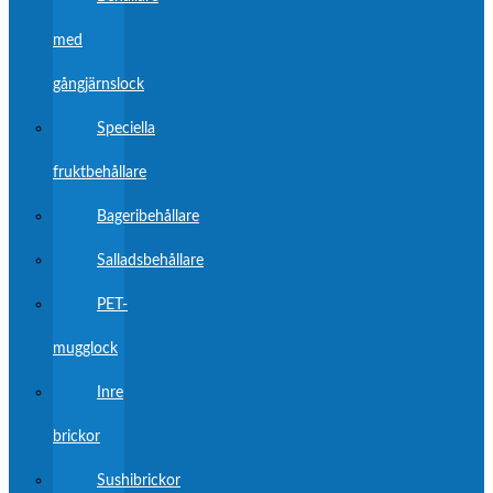
med
gångjärnslock
Speciella
fruktbehållare
Bageribehållare
Salladsbehållare
PET-
mugglock
Inre
brickor
Sushibrickor