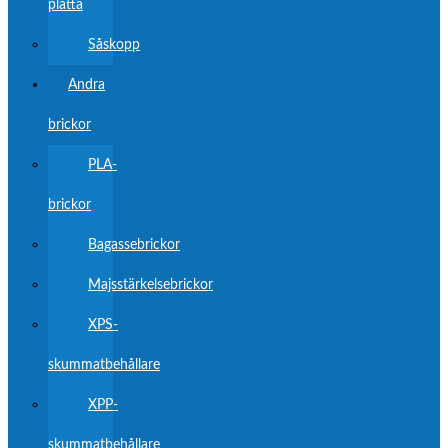
platta
Såskopp
Andra
brickor
PLA-
brickor
Bagassebrickor
Majsstärkelsebrickor
XPS-
skummatbehållare
XPP-
skummatbehållare