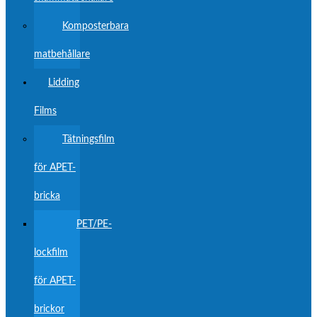
Komposterbara
matbehållare
Lidding
Films
Tätningsfilm
för APET-
bricka
PET/PE-
lockfilm
för APET-
brickor