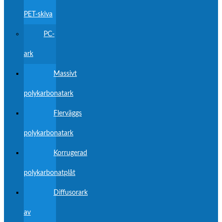
PET-skiva
PC-
ark
Massivt
polykarbonatark
Flerväggs
polykarbonatark
Korrugerad
polykarbonatplåt
Diffusorark
av