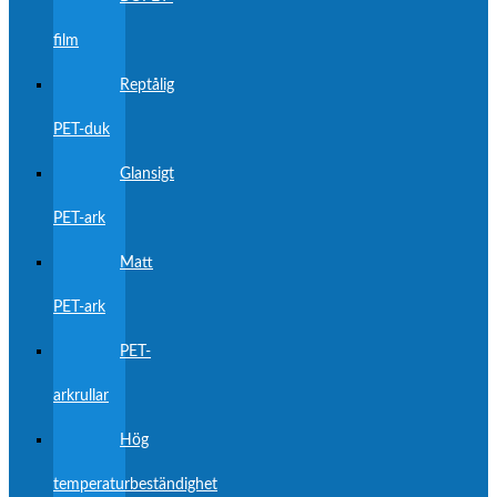
film
Reptålig
PET-duk
Glansigt
PET-ark
Matt
PET-ark
PET-
arkrullar
Hög
temperaturbeständighet