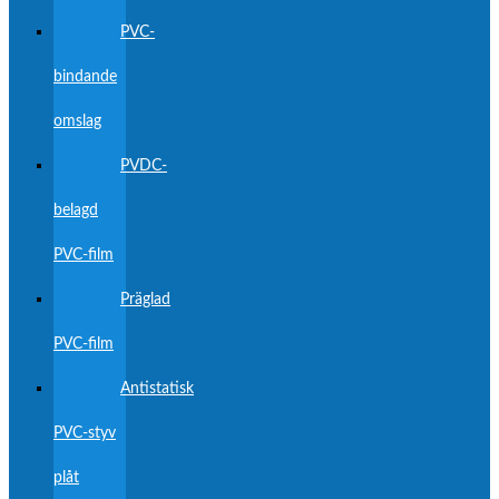
PVC-
bindande
omslag
PVDC-
belagd
PVC-film
Präglad
PVC-film
Antistatisk
PVC-styv
plåt