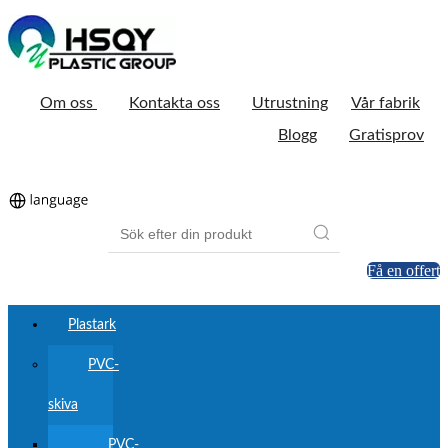
Om oss
Kontakta oss
Utrustning
Vår fabrik
Blogg
Gratisprov
Få en offert
Plastark
PVC-
skiva
PVC-