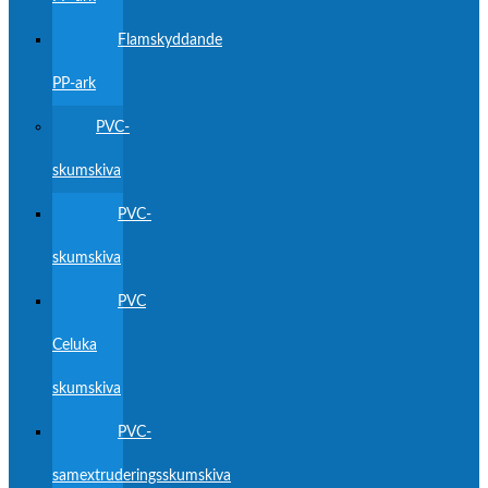
Flamskyddande
PP-ark
PVC-
skumskiva
PVC-
skumskiva
PVC
Celuka
skumskiva
PVC-
samextruderingsskumskiva