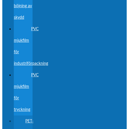
böjning av
skydd
PVC
mjukfilm
för
industriförpackning
PVC
mjukfilm
för
tryckning
PET-