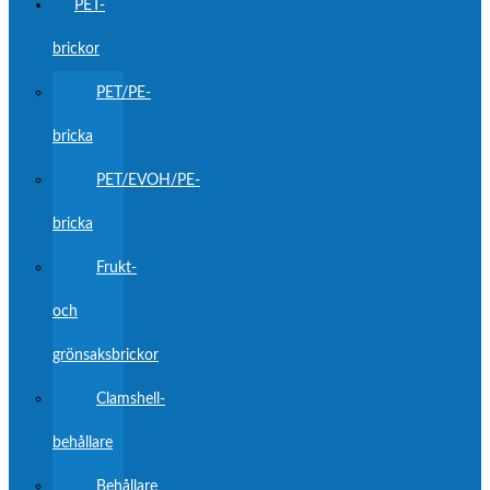
PET-
brickor
PET/PE-
bricka
PET/EVOH/PE-
bricka
Frukt-
och
grönsaksbrickor
Clamshell-
behållare
Behållare