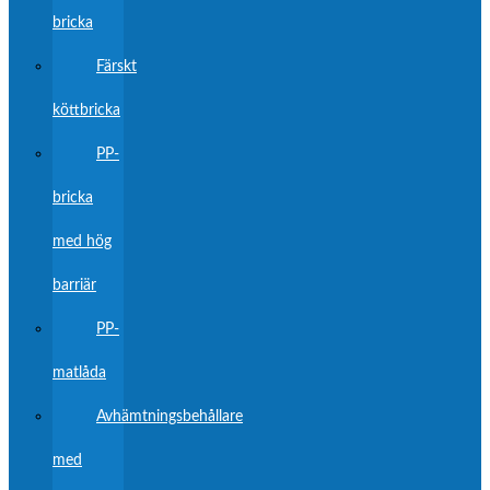
bricka
Färskt
köttbricka
PP-
bricka
med hög
barriär
PP-
matlåda
Avhämtningsbehållare
med