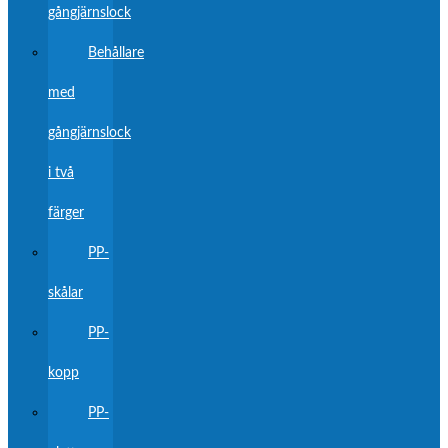
gångjärnslock
Behållare
med
gångjärnslock
i två
färger
PP-
skålar
PP-
kopp
PP-