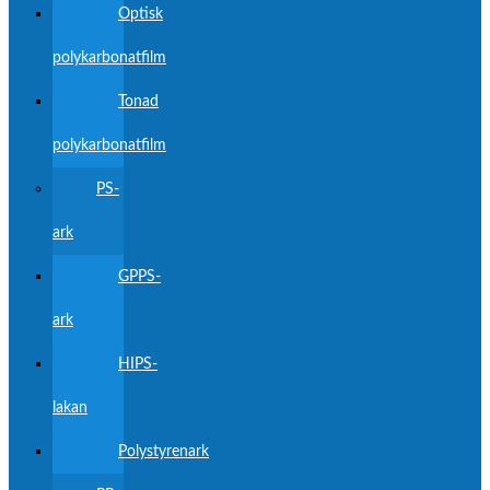
Optisk
polykarbonatfilm
Tonad
polykarbonatfilm
PS-
ark
GPPS-
ark
HIPS-
lakan
Polystyrenark