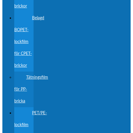
brickor
Belagd
BOPET-
lockfilm
för CPET-
brickor
Tätningsfilm
för PP-
bricka
PET/PE-
lockfilm