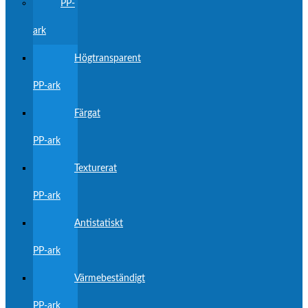
PP-
ark
Högtransparent
PP-ark
Färgat
PP-ark
Texturerat
PP-ark
Antistatiskt
PP-ark
Värmebeständigt
PP-ark