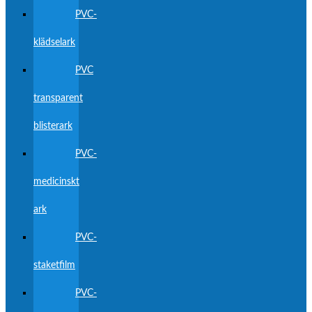
PVC-
klädselark
PVC
transparent
blisterark
PVC-
medicinskt
ark
PVC-
staketfilm
PVC-