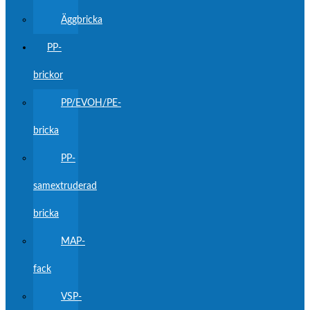
Äggbricka
PP-
brickor
PP/EVOH/PE-
bricka
PP-
samextruderad
bricka
MAP-
fack
VSP-