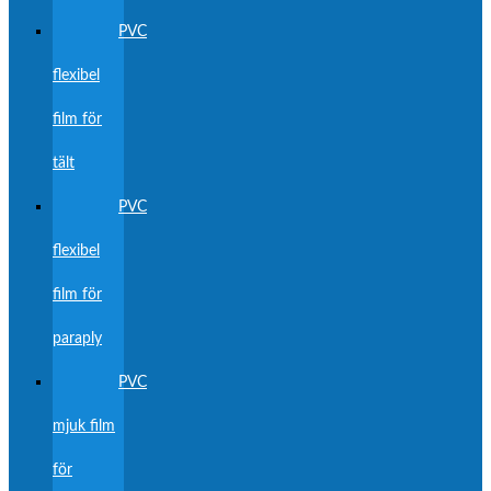
PVC
flexibel
film för
tält
PVC
flexibel
film för
paraply
PVC
mjuk film
för