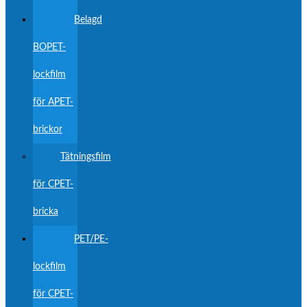
Belagd
BOPET-
lockfilm
för APET-
brickor
Tätningsfilm
för CPET-
bricka
PET/PE-
lockfilm
för CPET-