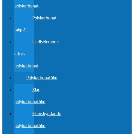
polykarbonat
Polykarbonat
takplåt
Ljudisolerande
ark av
polykarbonat
Polykarbonatfilm
Klar
polykarbonatfilm
Flamskyddande
polykarbonatfilm