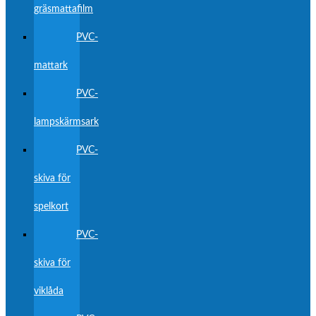
gräsmattafilm
PVC-
mattark
PVC-
lampskärmsark
PVC-
skiva för
spelkort
PVC-
skiva för
viklåda