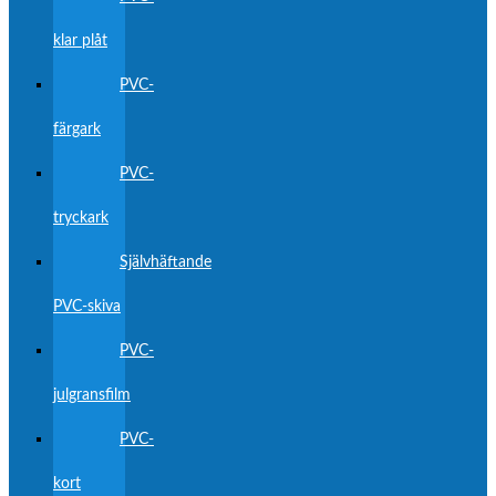
klar plåt
PVC-
färgark
PVC-
tryckark
Självhäftande
PVC-skiva
PVC-
julgransfilm
PVC-
kort