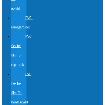
golvfilm
PVC-
remsgardiner
PVC
flexibel
film för
regnrock
PVC
flexibel
film för
bordsskydd