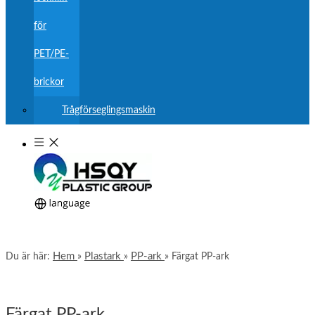
för
PET/PE-
brickor
Trågförseglingsmaskin
Hem
Plastark
PP-ark
Du är här:
»
»
»
Färgat PP-ark
Färgat PP-ark