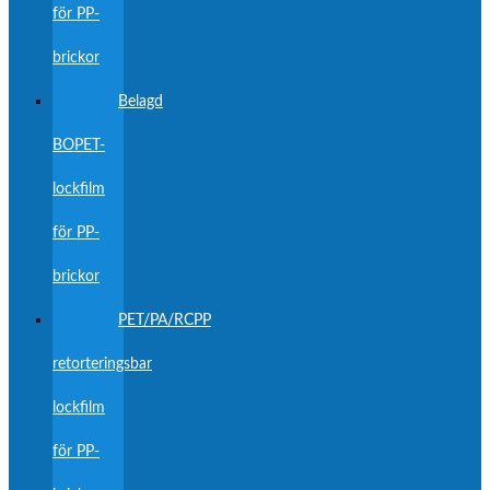
för PP-
brickor
Belagd
BOPET-
lockfilm
för PP-
brickor
PET/PA/RCPP
retorteringsbar
lockfilm
för PP-