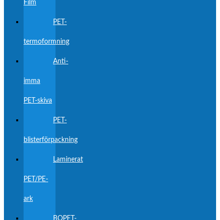
Film
PET-
termoformning
Anti-
imma
PET-skiva
PET-
blisterförpackning
Laminerat
PET/PE-
ark
BOPET-