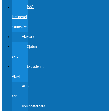
PVC-
laminerad
skumskiva
Akrylark
Gjuten
akryl
Extrudering
Akryl
ABS-
ark
Komposterbara