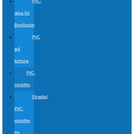
PVC-
skiva för
Boxfönster
PVC
grå
kartong
PVC-
mjukfilm
Färgglad
PVC-
mjukfilm
för