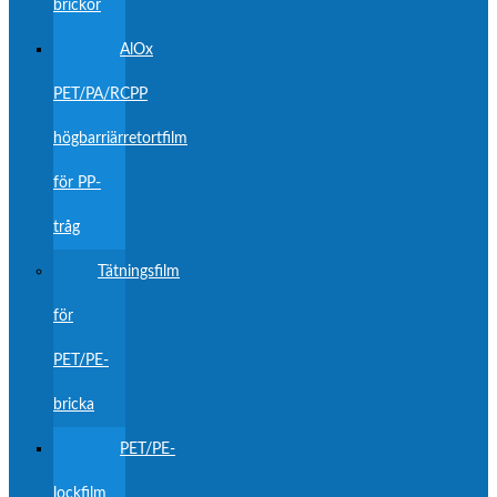
brickor
AlOx
PET/PA/RCPP
högbarriärretortfilm
för PP-
tråg
Tätningsfilm
för
PET/PE-
bricka
PET/PE-
lockfilm