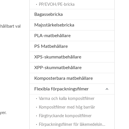
PP/EVOH/PE-bricka
Bagassebricka
Majsstärkelsebricka
hållbart val
PLA-matbehållare
PS Matbehållare
XPS-skummatbehållare
XPP-skummatbehållare
Komposterbara matbehållare
Flexibla förpackningsfilmer
Varma och kalla kompositfilmer
Kompositfilmer med hög barriär
yer.
Färgtryckande kompositfilmer
Förpackningsfilmer för läkemedelsindustrin