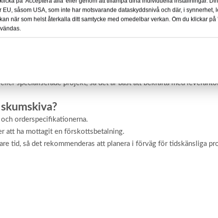
licka på 'Acceptera alla' eller genom att tillämpa dina individuella inställningar. D
ilket ger flexibilitet för anpassade projekt.
ör EU, såsom USA, som inte har motsvarande dataskyddsnivå och där, i synnerhet, 
Du kan när som helst återkalla ditt samtycke med omedelbar verkan. Om du klickar på
en släta ytan säkerställer utmärkt vidhäftning för tryck och limning
nvändas.
MOQ) för PVC-fri skumskiva?
is beroende på leverantör men ligger ofta runt 3 ton.
bulkapplikationer som skyltar eller byggprojekt.
eller specialiserade projekt, så det är bäst att bekräfta med leverantö
i skumskiva?
 och orderspecifikationerna.
r att ha mottagit en förskottsbetalning.
gare tid, så det rekommenderas att planera i förväg för tidskänsliga pr