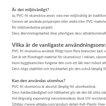
Är det miljövänligt?
Ja, PVC-fri skumskiva anses vara mer miljövänlig än traditio
Genom att använda polypropen eller andra icke-PVC-material mi
för miljömedvetna projekt.
Dess återvinningsbarhet ökar ytterligare dess attraktionskraf
Vilka är de vanligaste användningsomr
PVC-fri skumskiva används flitigt inom flera branscher tack 
Det är ett föredraget material för skumskivor i reklam, såsom 
Inom byggbranschen fungerar den som ett lätt men robust alte
Dess höga stabilitet och tryckbarhet gör den också lämplig fö
Kan den användas utomhus?
PVC-fri skumskiva är absolut lämplig för utomhusbruk.
Dess fuktbeständighet och hållbarhet gör att den tål olika vä
Vid långvarig exponering rekommenderas dock UV-resistenta b
[](https://www.alibaba.com/product-detail/4x8-Plastic-