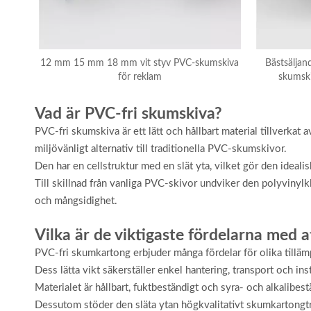
12 mm 15 mm 18 mm vit styv PVC-skumskiva
Bästsäljan
för reklam
skumski
Vad är PVC-fri skumskiva?
PVC-fri skumskiva är ett lätt och hållbart material tillverka
miljövänligt alternativ till traditionella PVC-skumskivor.
Den har en cellstruktur med en slät yta, vilket gör den ideali
Till skillnad från vanliga PVC-skivor undviker den polyvinylk
och mångsidighet.
Vilka är de viktigaste fördelarna med 
PVC-fri skumkartong erbjuder många fördelar för olika tilläm
Dess lätta vikt säkerställer enkel hantering, transport och insta
Materialet är hållbart, fuktbeständigt och syra- och alkalibestä
Dessutom stöder den släta ytan högkvalitativt skumkartongtryc