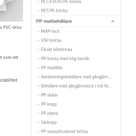
PET/EVOH/PE-bricka
PET/PE-bricka
PP-matbehållare
a PVC-skiva
MAP-fack
VSP-bricka
Färskt köttbricka
at som ett
PP-bricka med hög barriär
PP-matlåda
Avhämtningsbehållare med gångjärnslock
tabilitet
Behållare med gångjärnslock i två färger
PP-skålar
PP-kopp
PP-platta
Såskopp
PP-samextruderad bricka