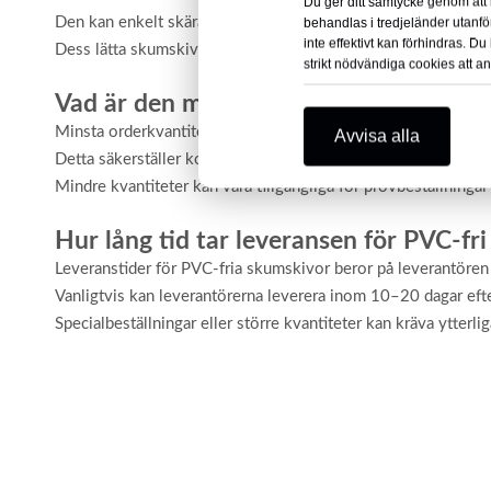
Du ger ditt samtycke genom att k
Den kan enkelt skäras, borras, målas, limmas eller lamineras, v
behandlas i tredjeländer utanf
inte effektivt kan förhindras. 
Dess lätta skumskivsstruktur förenklar bearbetningen, medan d
strikt nödvändiga cookies att a
Vad är den minsta orderkvantiteten (
Minsta orderkvantitet för PVC-fri skumskiva varierar vanligtv
Avvisa alla
Detta säkerställer kostnadseffektiv produktion och frakt för 
Mindre kvantiteter kan vara tillgängliga för provbeställningar 
Hur lång tid tar leveransen för PVC-fr
Leveranstider för PVC-fria skumskivor beror på leverantören
Vanligtvis kan leverantörerna leverera inom 10–20 dagar efte
Specialbeställningar eller större kvantiteter kan kräva ytterli