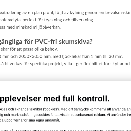
trudering av en plan profil, följt av kylning genom en trevalsmaskin
olerad yta, perfekt för tryckning och tillverkning.
cess med minskad miljöpåverkan.
lgängliga för PVC-fri skumskiva?
ekar för att passa olika behov.
 mm och 2050×3050 mm, med tjocklekar från 1 mm till 30 mm.
verkas för specifika projekt, vilket ger flexibilitet för skyltar oc
pplevelser med full kontroll.
,45 eller 0,6 g/cm³, beroende på tillämpning.
medan alternativ med högre densitet ger extra styrka för strukturella ä
s och liknande tekniker ('cookies'). Med ditt samtycke kommer vi att använda anal
 dig och marknadsföringscookies för att visa intressebaserad reklam. Vi använder tr
a uppgifterna för sina egna ändamål.
ed?
 favorit för tillverkare och designers.