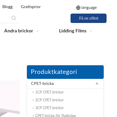
Blogg
Gratisprov
Få en offert
Andra brickor
Lidding Films
Produktkategori
CPET-bricka
1CP CPET-brickor
2CP CPET-brickor
3CP CPET-brickor
CPET-bricka för flygbolag