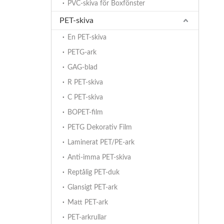
PVC-skiva för Boxfönster
PET-skiva
En PET-skiva
PETG-ark
GAG-blad
R PET-skiva
C PET-skiva
BOPET-film
PETG Dekorativ Film
Laminerat PET/PE-ark
Anti-imma PET-skiva
Reptålig PET-duk
Glansigt PET-ark
Matt PET-ark
PET-arkrullar