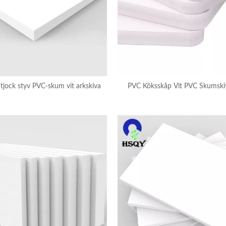
 tjock styv PVC-skum vit arkskiva
PVC Köksskåp Vit PVC Skumsk