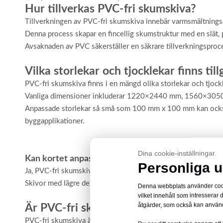
Hur tillverkas PVC-fri skumskiva?
Tillverkningen av PVC-fri skumskiva innebär varmsmältningsex
Denna process skapar en fincellig skumstruktur med en slät, p
Avsaknaden av PVC säkerställer en säkrare tillverkningspro
Vilka storlekar och tjocklekar finns til
PVC-fri skumskiva finns i en mängd olika storlekar och tjockl
Vanliga dimensioner inkluderar 1220×2440 mm, 1560×3050
Anpassade storlekar så små som 100 mm x 100 mm kan också till
byggapplikationer.
Dina cookie-inställningar.
Kan kortet anpassas för specifika densiteter?
Personliga u
Ja, PVC-fri skumskiva finns i olika densiteter, till exempel 0
Skivor med lägre densitet är lättare och idealiska för tryck, 
Denna webbplats använder cookie
vilket innehåll som intresserar
åtgärder, som också kan använd
Är PVC-fri skumskiva lätt att arbeta m
PVC-fri skumskiva är mycket bearbetbar, vilket gör den till en