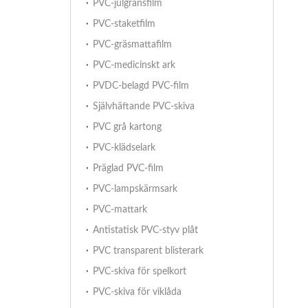
PVC-julgransfilm
PVC-staketfilm
PVC-gräsmattafilm
PVC-medicinskt ark
PVDC-belagd PVC-film
Självhäftande PVC-skiva
PVC grå kartong
PVC-klädselark
Präglad PVC-film
PVC-lampskärmsark
PVC-mattark
Antistatisk PVC-styv plåt
PVC transparent blisterark
PVC-skiva för spelkort
PVC-skiva för viklåda