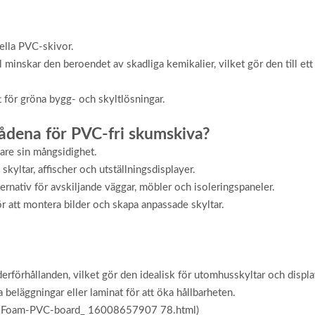
nella PVC-skivor.
nskar den beroendet av skadliga kemikalier, vilket gör den till ett 
t för gröna bygg- och skyltlösningar.
ådena för PVC-fri skumskiva?
vare sin mångsidighet.
skyltar, affischer och utställningsdisplayer.
rnativ för avskiljande väggar, möbler och isoleringspaneler.
r att montera bilder och skapa anpassade skyltar.
derförhållanden, vilket gör den idealisk för utomhusskyltar och displa
eläggningar eller laminat för att öka hållbarheten.
Free-Foam-PVC-board_ 16008657907 78.html)