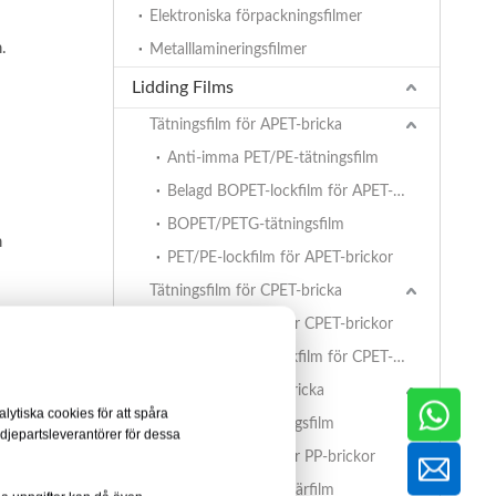
Elektroniska förpackningsfilmer
.
Metalllamineringsfilmer
Lidding Films
Tätningsfilm för APET-bricka
Anti-imma PET/PE-tätningsfilm
Belagd BOPET-lockfilm för APET-brickor
BOPET/PETG-tätningsfilm
h
PET/PE-lockfilm för APET-brickor
Tätningsfilm för CPET-bricka
PET/PE-lockfilm för CPET-brickor
Belagd BOPET-lockfilm för CPET-brickor
Tätningsfilm för PP-bricka
ndamål.
ytiska cookies för att spåra
BOPET/CPP-tätningsfilm
edjepartsleverantörer för dessa
PET/PE-lockfilm för PP-brickor
EVOH/PP högbarriärfilm