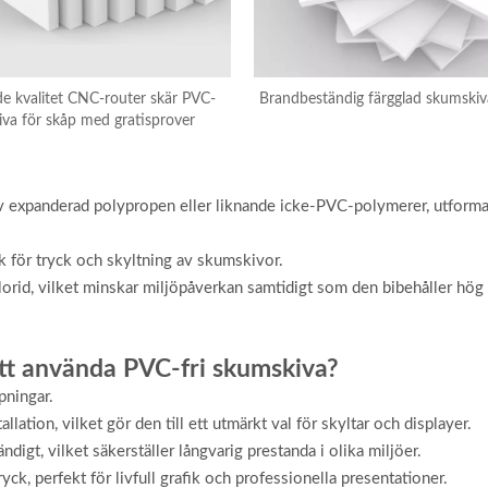
de kvalitet CNC-router skär PVC-
Brandbeständig färgglad skumskiv
va för skåp med gratisprover
t av expanderad polypropen eller liknande icke-PVC-polymerer, utform
sk för tryck och skyltning av skumskivor.
lorid, vilket minskar miljöpåverkan samtidigt som den bibehåller hög s
att använda PVC-fri skumskiva?
pningar.
llation, vilket gör den till ett utmärkt val för skyltar och displayer.
ndigt, vilket säkerställer långvarig prestanda i olika miljöer.
k, perfekt för livfull grafik och professionella presentationer.