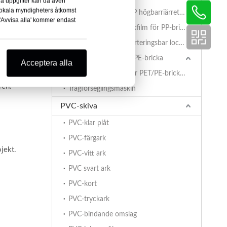
ina uppgifter kan då även
lokala myndigheters åtkomst
AlOx PET/PA/RCPP högbarriärretortfilm för PP-tråg
 'Avvisa alla' kommer endast
.
Belagd BOPET-lockfilm för PP-brickor
PET/PA/RCPP retorteringsbar lockfilm för PP-brickor
Tätningsfilm för PET/PE-bricka
Acceptera alla
PET/PE-lockfilm för PET/PE-brickor
ren.
Trågförseglingsmaskin
PVC-skiva
PVC-klar plåt
PVC-färgark
ojekt.
PVC-vitt ark
PVC svart ark
PVC-kort
PVC-tryckark
PVC-bindande omslag