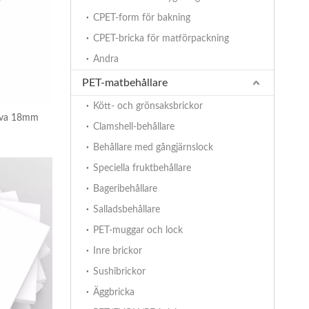
CPET-form för bakning
CPET-bricka för matförpackning
Andra
PET-matbehållare
Kött- och grönsaksbrickor
iva 18mm
Clamshell-behållare
Behållare med gångjärnslock
Speciella fruktbehållare
Bageribehållare
Salladsbehållare
PET-muggar och lock
Inre brickor
Sushibrickor
Äggbricka