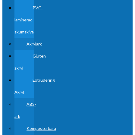
PVC-
laminerad
skumskiva
Akrylark
Gjuten
akryl
Extrudering
Akryl
ABS-
ark
Komposterbara