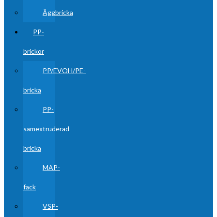
Äggbricka
PP-
brickor
PP/EVOH/PE-
bricka
PP-
samextruderad
bricka
MAP-
fack
VSP-