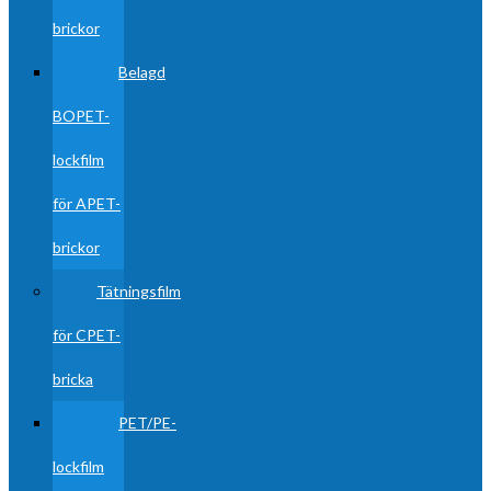
brickor
Belagd
BOPET-
lockfilm
för APET-
brickor
Tätningsfilm
för CPET-
bricka
PET/PE-
lockfilm