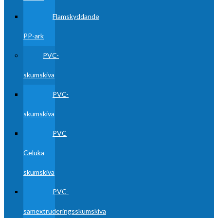
Flamskyddande
PP-ark
PVC-
skumskiva
PVC-
skumskiva
PVC
Celuka
skumskiva
PVC-
samextruderingsskumskiva