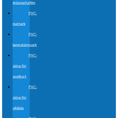
gräsmattafilm
PVC-
mattark
PVC-
lampskärmsark
PVC-
skiva för
spelkort
PVC-
skiva för
viklåda