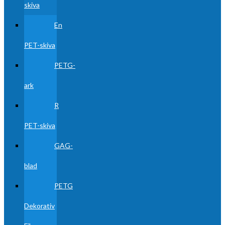
skiva
En
PET-skiva
PETG-
ark
R
PET-skiva
GAG-
blad
PETG
Dekorativ