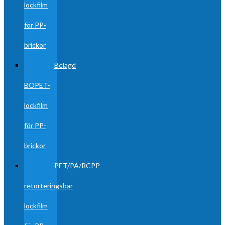
lockfilm
för PP-
brickor
Belagd
BOPET-
lockfilm
för PP-
brickor
PET/PA/RCPP
retorteringsbar
lockfilm