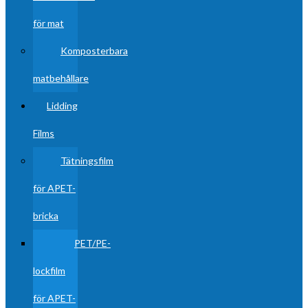
för mat
Komposterbara
matbehållare
Lidding
Films
Tätningsfilm
för APET-
bricka
PET/PE-
lockfilm
för APET-