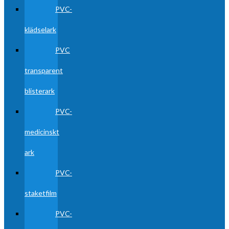
PVC-
klädselark
PVC
transparent
blisterark
PVC-
medicinskt
ark
PVC-
staketfilm
PVC-