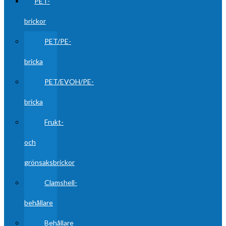
PET-
brickor
PET/PE-
bricka
PET/EVOH/PE-
bricka
Frukt-
och
grönsaksbrickor
Clamshell-
behållare
Behållare