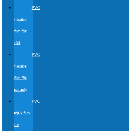
PVC
flexibel
film för
tält
PVC
flexibel
film för
paraply
PVC
mjuk film
för