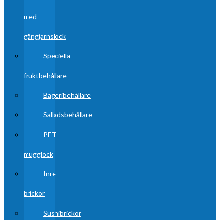
med
gångjärnslock
Speciella
fruktbehållare
Bageribehållare
Salladsbehållare
PET-
mugglock
Inre
brickor
Sushibrickor