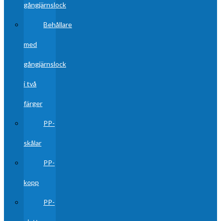
gångjärnslock
Behållare
med
gångjärnslock
i två
färger
PP-
skålar
PP-
kopp
PP-