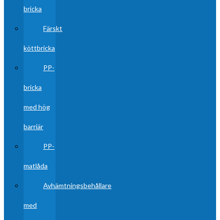
bricka
Färskt
köttbricka
PP-
bricka
med hög
barriär
PP-
matlåda
Avhämtningsbehållare
med