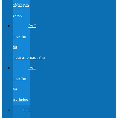
böjning av
skydd
PVC
mjukfilm
för
industriförpackning
PVC
mjukfilm
för
tryckning
PET-