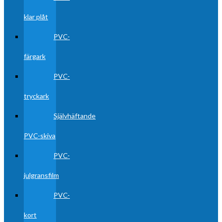
klar plåt
PVC-
färgark
PVC-
tryckark
Självhäftande
PVC-skiva
PVC-
julgransfilm
PVC-
kort