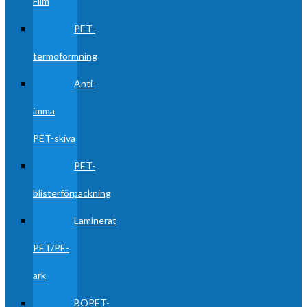
Film
PET-
termoformning
Anti-
imma
PET-skiva
PET-
blisterförpackning
Laminerat
PET/PE-
ark
BOPET-