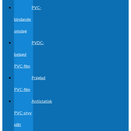
PVC-
bindande
omslag
PVDC-
belagd
PVC-film
Präglad
PVC-film
Antistatisk
PVC-styv
plåt