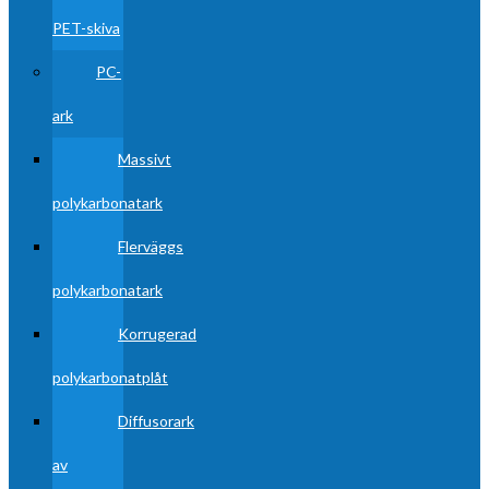
PET-skiva
PC-
ark
Massivt
polykarbonatark
Flerväggs
polykarbonatark
Korrugerad
polykarbonatplåt
Diffusorark
av