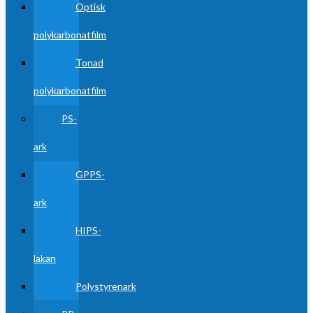
Optisk
polykarbonatfilm
Tonad
polykarbonatfilm
PS-
ark
GPPS-
ark
HIPS-
lakan
Polystyrenark