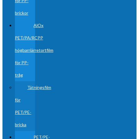
för PP-
brickor
AlOx
PET/PA/RCPP
högbarriärretortfilm
för PP-
tråg
Tätningsfilm
för
PET/PE-
bricka
PET/PE-