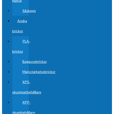
platta
Såskopp
Andra
brickor
PLA-
brickor
Bagassebrickor
Majsstärkelsebrickor
XPS-
skummatbehållare
XPP-
skumbehållare