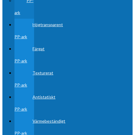
PP-
ark
Högtransparent
PP-ark
Färgat
PP-ark
Texturerat
PP-ark
Antistatiskt
PP-ark
Värmebeständigt
PP-ark