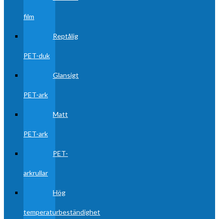
film
Reptålig
PET-duk
Glansigt
PET-ark
Matt
PET-ark
PET-
arkrullar
Hög
temperaturbeständighet