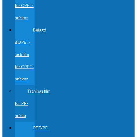
för CPET-
brickor
Belagd
BOPET-
lockfilm
för CPET-
brickor
Tätningsfilm
för PP-
bricka
PET/PE-