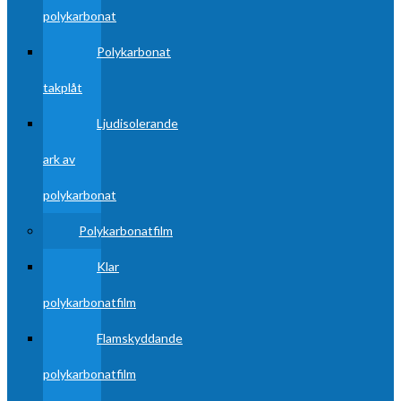
polykarbonat
Polykarbonat
takplåt
Ljudisolerande
ark av
polykarbonat
Polykarbonatfilm
Klar
polykarbonatfilm
Flamskyddande
polykarbonatfilm