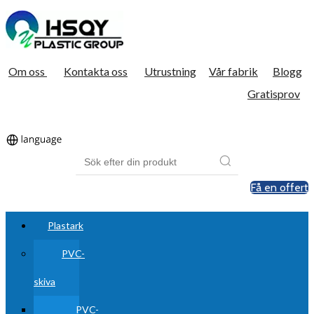
Om oss
Kontakta oss
Utrustning
Vår fabrik
Blogg
Gratisprov
Få en offert
Plastark
PVC-
skiva
PVC-