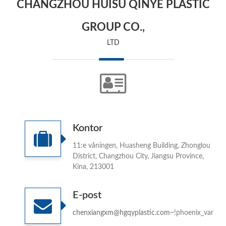
CHANGZHOU HUISU QINYE PLASTIC
GROUP CO.,
LTD
Kontor
11:e våningen, Huasheng Building, Zhonglou
District, Changzhou City, Jiangsu Province,
Kina, 213001
E-post
chenxiangxm@hgqyplastic.com
~!phoenix_var304