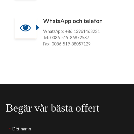
WhatsApp och telefon
WhatsApp: +86 13961463231
Tel: 0086-519-86872587
Fax: 0086-519-88057129
Begär vår bästa offert
*
Ditt namn